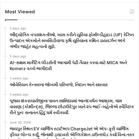
Most Viewed
2 days ago
ઔદ્યોગિક વપરાશકર્તાઓ, ખાસ કરીને યુરિયા ફોર્માલ્ડીહાઇડ (UF) રેઝિન
ઉત્પાદન એકમોને સબસિડીવાળા કૃષિ યુરિયાના કથિત ડાયવર્ઝન અંગે
ગંભીર જાહેર મહત્વનો મુદ્દો.
5 days ago
AI-સક્ષમ માર્કેટિંગ લીડર્સની આગામી પેઢી તૈયાર કરવા માટે MICA અને
Komerz વચ્ચે ભાગીદારી
3 weeks ago
ઓવેરિયન કેન્સરના જોખમી પરિબળો, નિદાન અને સારવાર
4 weeks ago
પૂજ્ય શંકરાચાર્યજીના પાવન સાન્નિધ્યમાં આનંદવર્ધન આશ્રમ, ગામ
વાસણા (કોશીન્દ્રા), જિલ્લા છોટાઉદેપુર ખાતે ૨૫ ભાઈ-બહેનોએ સ્વૈચ્છિક
રીતે પુનઃ સનાતન હિંદુ ધર્મ સ્વીકાર્યો.
June 30, 2026
જયપુર સ્થિત EV ચાર્જિંગ સ્ટાર્ટઅપ ChargeJet એ એપ-ફ્રી ચાર્જિંગ
ફીચર લોન્ચ કર્યું, જેનાથી ડ્રાઇવરો એપ્લિકેશન ડાઉનલોડ કર્યા વિના તરત