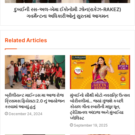
દુબઈની રસ-અલ-ખેમા ઈકોનોમી ઝોન(રાકેઝ-RAKEZ)
ગવર્મેન્ટના અધિકારીઓનું સુરતમાં આગમન
Related Articles
બ્રીલીયન્ટ માઈન્ડસ મા આજ રોજ
મુંબઈનો સૌથી મોટો નવરાત્રિ ઉત્સવ
ક્રિસમસ ફિયેસટા 2.0 નું આયોજન
બોરીવલીમાં… જ્યાં ગુંજશે કચ્છી
કરવામાં આવ્યું હતું
કોયલ ગીતા રબારીની મધુર ધૂન,
ટ્રેડિશનલ અંદાજ અને મુંબઈયા
December 24, 2024
પ્લેલિસ્ટ
September 19, 2025