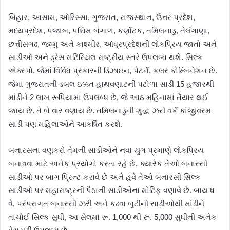
બિહાર, આસામ, ઓરિસ્સા, ગુજરાત, રાજસ્થાન, ઉત્તર પ્રદેશ,
મધ્યપ્રદેશ, પંજાબ, પશ્ચિમ બંગાળ, કર્ણાટક, તમિલનાડુ, તેલંગાણા,
છત્તીસગઢ, જમ્મુ અને કાશ્મીર, આંધ્રપ્રદેશની લોકપ્રિય જાતો અને
સાડીઓ અને ડ્રેસ મટિરિયલ રાષ્ટ્રીય સ્તરે ઉપલબ્ધ થશે. સિલ્ક
એક્સ્પો. જેમાં વિવિધ પ્રકારની ડિઝાઇન, પેટર્ન, કલર કોમ્બિનેશન છે.
જેમાં ગુજરાતની ડબલ ઇક્કત હાથવણાટની પટોળા સાડી 15 હજારથી
માંડીને 2 લાખ રૂપિયામાં ઉપલબ્ધ છે, જે આઠ મહિનામાં તૈયાર થઈ
જાય છે. તે બે વાર વણાય છે. તમિલનાડુની શુદ્ધ ઝરી વર્ક કાંજીવરમ
સાડી પણ મહિલાઓને આકર્ષિત કરશે.
બનારસના વણકરો તેમની સાડીઓને નવા યુગ પ્રમાણે લોકપ્રિય
બનાવવા માટે અનેક પ્રયોગો કરતા રહે છે. ક્યારેક તેઓ બનારસી
સાડીઓ પર બાગ પ્રિન્ટ કરાવે છે અને હવે તેઓ બનારસી સિલ્ક
સાડીઓ પર મહારાષ્ટ્રની પૈઠાની સાડીઓના મોટિફ વણાવે છે. બાય ધ
વે, પરંપરાગત બનારસી ઝરી અને કઢવા બુટીની સાડીઓથી માંડીને
તાંચોઈ સિલ્ક સુધી, આ સેલમાં રૂ. 1,000 થી રૂ. 5,000 સુધીની અનેક