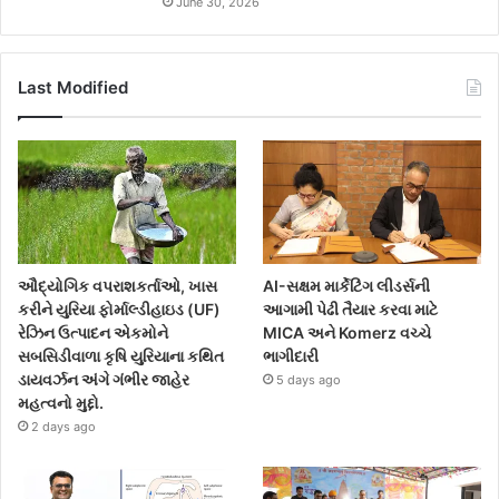
June 30, 2026
Last Modified
ઔદ્યોગિક વપરાશકર્તાઓ, ખાસ
AI-સક્ષમ માર્કેટિંગ લીડર્સની
કરીને યુરિયા ફોર્માલ્ડીહાઇડ (UF)
આગામી પેઢી તૈયાર કરવા માટે
રેઝિન ઉત્પાદન એકમોને
MICA અને Komerz વચ્ચે
સબસિડીવાળા કૃષિ યુરિયાના કથિત
ભાગીદારી
ડાયવર્ઝન અંગે ગંભીર જાહેર
5 days ago
મહત્વનો મુદ્દો.
2 days ago