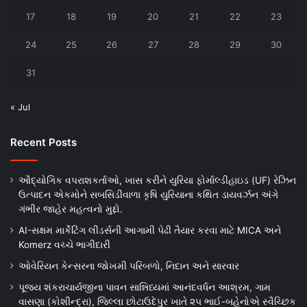
17
18
19
20
21
22
23
24
25
26
27
28
29
30
31
« Jul
Recent Posts
ઔદ્યોગિક વપરાશકર્તાઓ, ખાસ કરીને યુરિયા ફોર્માલ્ડીહાઇડ (UF) રેઝિન
ઉત્પાદન એકમોને સબસિડીવાળા કૃષિ યુરિયાના કથિત ડાયવર્ઝન અંગે
ગંભીર જાહેર મહત્વનો મુદ્દો.
AI-સક્ષમ માર્કેટિંગ લીડર્સની આગામી પેઢી તૈયાર કરવા માટે MICA અને
Komerz વચ્ચે ભાગીદારી
ઓવેરિયન કેન્સરના જોખમી પરિબળો, નિદાન અને સારવાર
પૂજ્ય શંકરાચાર્યજીના પાવન સાન્નિધ્યમાં આનંદવર્ધન આશ્રમ, ગામ
વાસણા (કોશીન્દ્રા), જિલ્લા છોટાઉદેપુર ખાતે ૨૫ ભાઈ-બહેનોએ સ્વૈચ્છિક