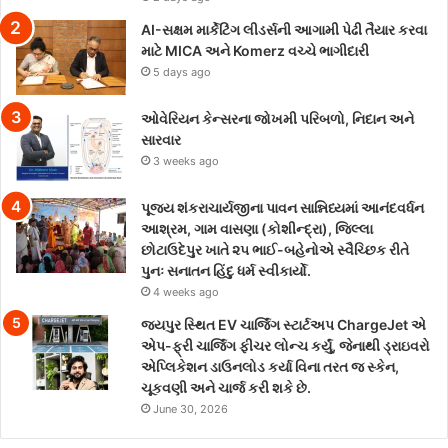
AI-સક્ષમ માર્કેટિંગ લીડર્સની આગામી પેઢી તૈયાર કરવા
માટે MICA અને Komerz વચ્ચે ભાગીદારી
5 days ago
ઓવેરિયન કેન્સરના જોખમી પરિબળો, નિદાન અને
સારવાર
3 weeks ago
પૂજ્ય શંકરાચાર્યજીના પાવન સાન્નિધ્યમાં આનંદવર્ધન
આશ્રમ, ગામ વાસણા (કોશીન્દ્રા), જિલ્લા
છોટાઉદેપુર ખાતે ૨૫ ભાઈ-બહેનોએ સ્વૈચ્છિક રીતે
પુનઃ સનાતન હિંદુ ધર્મ સ્વીકાર્યો.
4 weeks ago
જયપુર સ્થિત EV ચાર્જિંગ સ્ટાર્ટઅપ ChargeJet એ
એપ-ફ્રી ચાર્જિંગ ફીચર લોન્ચ કર્યું, જેનાથી ડ્રાઇવરો
એપ્લિકેશન ડાઉનલોડ કર્યા વિના તરત જ સ્કેન,
ચૂકવણી અને ચાર્જ કરી શકે છે.
June 30, 2026