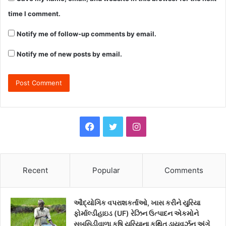
time I comment.
Notify me of follow-up comments by email.
Notify me of new posts by email.
F
T
I
a
w
n
c
i
s
Recent
Popular
Comments
e
t
t
ઔદ્યોગિક વપરાશકર્તાઓ, ખાસ કરીને યુરિયા
b
t
a
ફોર્માલ્ડીહાઇડ (UF) રેઝિન ઉત્પાદન એકમોને
સબસિડીવાળા કૃષિ યુરિયાના કથિત ડાયવર્ઝન અંગે