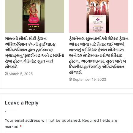
ભારતની સૌથી મોટી ફેશન
ફેશનેબલ સુરતવાસીઓ લેટેસ્ટ ફેશન
એક્ઝિબિશન કંપની હાઈલાઇફ
ઓફર જોવા માટે તૈયાર થઈ જાઓ,
એક્ઝિબિશન દ્વારા હાઈલાઇફ
ભારતનું પ્રીમિયર ફેશન શોકેસ ૨૧
બ્રાઇડ્સનું પ્રદર્શન ૭ અને ૮ માર્ચના
અને ૨૨ સપ્ટેમ્બરના રોજ મેરિયટ
રોજ હોટલ મેરિયોટ સુરત ખાતે
હોટલ, અઠવાલાઇન્સ, સુરત ખાતે બે
યોજાશે
દિવસીય હાઈલાઈફ એક્ઝિબિશન
યોજાશે
March 5, 2025
September 19, 2023
Leave a Reply
Your email address will not be published.
Required fields are
marked
*