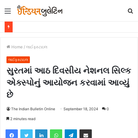
Menu
S
fo
Home
/
લાઈફસ્ટાઇલ
લાઈફસ્ટાઇલ
સુરતમાં આઠ દિવસીય નેશનલ સિલ્ક
એક્સ્પોનું આયોજન કરવામાં આવ્યું
છે
The Indian Bulletin Online
September 18, 2024
0
2 minutes read
Facebook
Twitter
LinkedIn
WhatsApp
Telegram
Share via Email