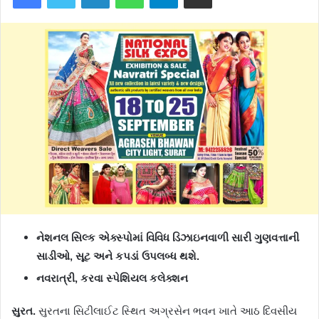
નેશનલ સિલ્ક એક્સ્પોમાં વિવિધ ડિઝાઇનવાળી સારી ગુણવત્તાની
સાડીઓ, સૂટ અને કપડાં ઉપલબ્ધ થશે.
નવરાત્રી, કરવા સ્પેશિયલ કલેક્શન
સુરત.
સુરતના સિટીલાઈટ સ્થિત અગ્રસેન ભવન ખાતે આઠ દિવસીય