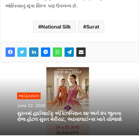
ઓરિસ્સાનું મૂંગા સિલ્ક પણ ઉપલબ્ધ છે.
National Silk
Surat
લાઈફસ્ટાઇલ
June 22, 2026
સુરતમાં હાઈલાઈફ એક્ઝિબિશન ૨૪ અને ૨૫ જુનના
રોજ હોટલ સુરત મેરીયટ, અઠવાલાઈન્સ ખાતે યોજાશે