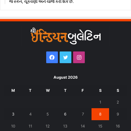
જ સ્કેન, ચૂકવણી અને ચાર્જ કરી શકે છે.
Facebook
Twitter
Instagram
August 2026
M
T
W
T
F
S
S
1
2
3
4
5
6
7
8
9
10
11
12
13
14
15
16