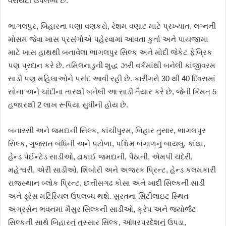
વેરાયટી ઉપલબ્ધ છે.
ભાગલપુર, બિહારના ઘણા વણકરો, રેશમ વણાટ માટે પ્રખ્યાત, લગ્નની
મોસમ જેવા ખાસ પ્રસંગોએ પહેરવામાં આવતા કુર્તા અને પાયજામા
માટે ખાસ હાથથી બનાવેલા ભાગલપુર સિલ્ક અને મોદી જેકેટ ફેબ્રિક
પણ પ્રદાન કરે છે. તમિલનાડુની શુદ્ધ ઝરી વર્કમાંથી બનેલી કાંજીવરમ
સાડી પણ મહિલાઓને પસંદ આવી રહી છે. કારીગરો 30 થી 40 દિવસમાં
સોના અને ચાંદીના તારથી બનેલી આ સાડી તૈયાર કરે છે, જેની કિંમત 5
હજારથી 2 લાખ રૂપિયા સુધીની હોય છે.
બનારસી અને જમદાની સિલ્ક, કાંચીપુરમ, બિહાર તુસાર, ભાગલપુર
સિલ્ક, ગુજરાત બંધિની અને પટોળા, પશ્ચિમ બંગાળનું બાયલુ, કાંથા,
હેન્ડ પેઈન્ટેડ સાડીઓ, ઢાકાઈ જમદાની, પૈઠાની, એમપી ચંદેરી,
મહેશ્વરી, એરી સાડીઓ, શિબોરી અને અજરક પ્રિન્ટ, હેન્ડ કલમકારી
રાજસ્થાન બ્લોક પ્રિન્ટ, છત્તીસગઢ કોસા અને ખાદી સિલ્કની સાડી
અને ડ્રેસ મટિરિયલ ઉપલબ્ધ થશે. સુરતના સિટીલાઇટ સ્થિત
અગ્રસેન ભવનમાં મૈસુર સિલ્કની સાડીઓ, ક્રેપ અને જ્યોર્જેટ
સિલ્કની સાથે બિહારનું તુસ્સાર સિલ્ક, આંધ્રપ્રદેશનું ઉપડા,