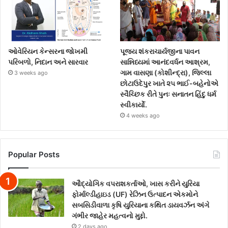
ઓવેરિયન કેન્સરના જોખમી
પૂજ્ય શંકરાચાર્યજીના પાવન
પરિબળો, નિદાન અને સારવાર
સાન્નિધ્યમાં આનંદવર્ધન આશ્રમ,
ગામ વાસણા (કોશીન્દ્રા), જિલ્લા
3 weeks ago
છોટાઉદેપુર ખાતે ૨૫ ભાઈ-બહેનોએ
સ્વૈચ્છિક રીતે પુનઃ સનાતન હિંદુ ધર્મ
સ્વીકાર્યો.
4 weeks ago
Popular Posts
ઔદ્યોગિક વપરાશકર્તાઓ, ખાસ કરીને યુરિયા
ફોર્માલ્ડીહાઇડ (UF) રેઝિન ઉત્પાદન એકમોને
સબસિડીવાળા કૃષિ યુરિયાના કથિત ડાયવર્ઝન અંગે
ગંભીર જાહેર મહત્વનો મુદ્દો.
2 days ago