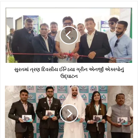
સુરતમાં ત્રણ દિવસીય ઈન્ડિયા ગ્રીન એનર્જી એક્સ્પોનું
ઉદ્ઘાટન