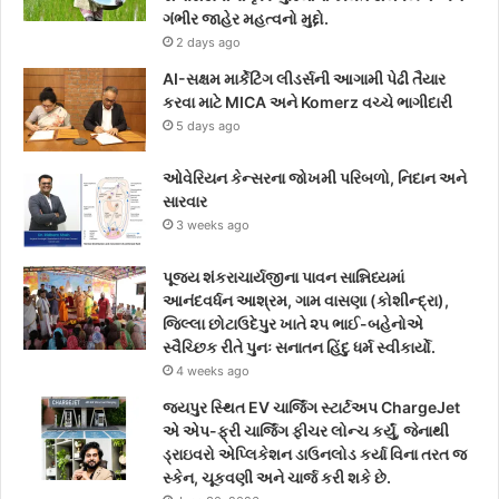
o
e
g
ગંભીર જાહેર મહત્વનો મુદ્દો.
2 days ago
o
r
r
AI-સક્ષમ માર્કેટિંગ લીડર્સની આગામી પેઢી તૈયાર
k
a
કરવા માટે MICA અને Komerz વચ્ચે ભાગીદારી
5 days ago
m
ઓવેરિયન કેન્સરના જોખમી પરિબળો, નિદાન અને
સારવાર
3 weeks ago
પૂજ્ય શંકરાચાર્યજીના પાવન સાન્નિધ્યમાં
આનંદવર્ધન આશ્રમ, ગામ વાસણા (કોશીન્દ્રા),
જિલ્લા છોટાઉદેપુર ખાતે ૨૫ ભાઈ-બહેનોએ
સ્વૈચ્છિક રીતે પુનઃ સનાતન હિંદુ ધર્મ સ્વીકાર્યો.
4 weeks ago
જયપુર સ્થિત EV ચાર્જિંગ સ્ટાર્ટઅપ ChargeJet
એ એપ-ફ્રી ચાર્જિંગ ફીચર લોન્ચ કર્યું, જેનાથી
ડ્રાઇવરો એપ્લિકેશન ડાઉનલોડ કર્યા વિના તરત જ
સ્કેન, ચૂકવણી અને ચાર્જ કરી શકે છે.