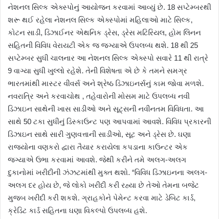
નેશનલ સિલ્ક એક્સ્પોનું આયોજન કરવામાં આવ્યું છે. 18 સપ્ટેમ્બરથી
શરૂ થઈ રહેલા નેશનલ સિલ્ક એક્સ્પોમાં મહિલાઓ માટે સિલ્ક,
કોટન સાડી, ડિઝાઈનર એથનિક ડ્રેસ, ડ્રેસ મટિરિયલ, હોમ લિનન
સહિતની વિવિધ વેરાયટી એક જ જગ્યાએ ઉપલબ્ધ થશે. 18 થી 25
સપ્ટેમ્બર સુધી ચાલનાર આ નેશનલ સિલ્ક એક્સ્પો સવારે 11 થી રાત્રે
9 વાગ્યા સુધી ખુલ્લો રહેશે. તેની વિશેષતા એ છે કે તમને સમગ્ર
ભારતમાંથી માસ્ટર વીવર્સ અને શ્રેષ્ઠ ડિઝાઇનર્સનું કામ જોવા મળશે.
નવરાત્રિ અને કરવાચોથ , તહેવારોની મોસમ માટે ઉપલબ્ધ નવી
ડિઝાઇન સાથેની ખાસ સાડીઓ અને સૂટ્સની નવીનતમ વિવિધતા. આ
સાથે 50 ટકા સુધીનું ડિસ્કાઉન્ટ પણ આપવામાં આવશે. વિવિધ પ્રકારની
ડિઝાઇન સાથે સારી ગુણવત્તાની સાડીઓ, સૂટ અને ડ્રેસ છે. ઘણા
રાજ્યોના વણકરો દ્વારા તૈયાર કરાયેલા કપડાના કાઉન્ટર એક
જગ્યાએ ઉભા કરવામાં આવશે. જેથી કરીને તમે અલગ-અલગ
દુકાનોમાં ખરીદીની ઝંઝટમાંથી મુક્ત થશો. “વિવિધ ડિઝાઇનના અલગ-
અલગ દર હોય છે, જે લોકો ખરીદી કરી રહ્યા છે તેઓ તેમના બજેટ
મુજબ ખરીદી કરી શકશે. ગ્રાહકોને પેમેન્ટ કરવા માટે ડેબિટ કાર્ડ,
ક્રેડિટ કાર્ડ સહિતના ઘણા વિકલ્પો ઉપલબ્ધ હશે.