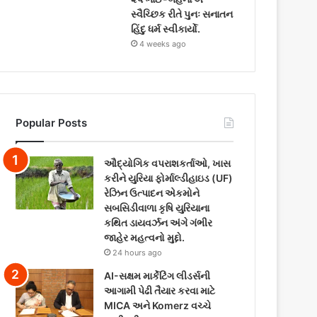
સ્વૈચ્છિક રીતે પુનઃ સનાતન
હિંદુ ધર્મ સ્વીકાર્યો.
4 weeks ago
Popular Posts
ઔદ્યોગિક વપરાશકર્તાઓ, ખાસ
કરીને યુરિયા ફોર્માલ્ડીહાઇડ (UF)
રેઝિન ઉત્પાદન એકમોને
સબસિડીવાળા કૃષિ યુરિયાના
કથિત ડાયવર્ઝન અંગે ગંભીર
જાહેર મહત્વનો મુદ્દો.
24 hours ago
AI-સક્ષમ માર્કેટિંગ લીડર્સની
આગામી પેઢી તૈયાર કરવા માટે
MICA અને Komerz વચ્ચે