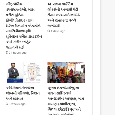
ઔદ્યોગિક
AI-સક્ષમ માર્કેટિંગ
વપરાશકર્તાઓ, ખાસ
લીડર્સની આગામી પેઢી
કરીને યુરિયા
તૈયાર કરવા માટે MICA
ફોર્માલ્ડીહાઇડ (UF)
અને Komerz વચ્ચે
રેઝિન ઉત્પાદન એકમોને
ભાગીદારી
સબસિડીવાળા કૃષિ
4 days ago
યુરિયાના કથિત ડાયવર્ઝન
અંગે ગંભીર જાહેર
મહત્વનો મુદ્દો.
24 hours ago
ઓવેરિયન કેન્સરના
પૂજ્ય શંકરાચાર્યજીના
જોખમી પરિબળો, નિદાન
પાવન સાન્નિધ્યમાં
અને સારવાર
આનંદવર્ધન આશ્રમ, ગામ
વાસણા (કોશીન્દ્રા),
3 weeks ago
જિલ્લા છોટાઉદેપુર ખાતે
૨૫ ભાઈ-બહેનોએ