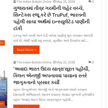
The Indian Bulletin Online
May 25, 2026
0
ગુજરાતમાં તીવ્ર ગરમીની લહેર વચ્ચે,
સિન્ટેક્સ રજૂ કરે છે TruPuf, ભારતની
પહેલી સાચા અર્થમાં ઇન્સ્યુલેટેડ પાણીની
ટાંકી
ટ્રુપફ ભારે ગરમી અને ઠંડી બંનેમાં પાણીનું મૂળ તાપમાન જાળવી
રાખે છે, જેથી પાણી વધુ સ્વચ્છ, સુરક્ષિત અને ઉપયોગ માટે…
ેસ
Read More »
The Indian Bulletin Online
May 22, 2026
0
‘અવાદા ભારત ઉદય યાત્રા’સૂરત પહોંચી,
ક્લિન એનર્જી અપનાવવા પાયાના સ્તરે
જાગૃકતાનો પ્રસાર કર્યો
સૂરત: રિન્યૂએબલ એનર્જી અંગે જાગૃકતામાં વધારો કરવાના
દેશવ્યાપી અભિયાનને આગળ ધપાવતા અવાદા ગ્રૂપની ફ્લેગશીપ
પહેલ ‘અવાદા ભારત ઉદય યાત્રા’સૂરત પહોંચી…
ુરત