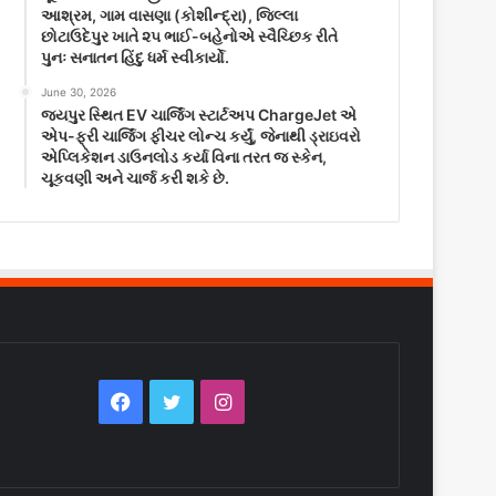
આશ્રમ, ગામ વાસણા (કોશીન્દ્રા), જિલ્લા
છોટાઉદેપુર ખાતે ૨૫ ભાઈ-બહેનોએ સ્વૈચ્છિક રીતે
પુનઃ સનાતન હિંદુ ધર્મ સ્વીકાર્યો.
June 30, 2026
જયપુર સ્થિત EV ચાર્જિંગ સ્ટાર્ટઅપ ChargeJet એ
એપ-ફ્રી ચાર્જિંગ ફીચર લોન્ચ કર્યું, જેનાથી ડ્રાઇવરો
એપ્લિકેશન ડાઉનલોડ કર્યા વિના તરત જ સ્કેન,
ચૂકવણી અને ચાર્જ કરી શકે છે.
Facebook
Twitter
Instagram