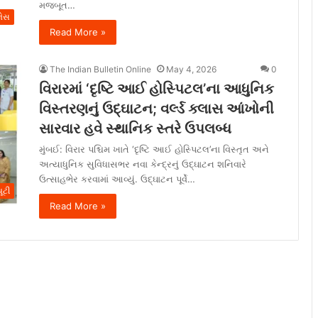
મજબૂત…
ેસ
Read More »
The Indian Bulletin Online
May 4, 2026
0
વિરારમાં ‘દૃષ્ટિ આઈ હોસ્પિટલ’ના આધુનિક
વિસ્તરણનું ઉદ્ઘાટન; વર્લ્ડ ક્લાસ આંખોની
સારવાર હવે સ્થાનિક સ્તરે ઉપલબ્ધ
મુંબઈ: વિરાર પશ્ચિમ ખાતે ‘દૃષ્ટિ આઈ હોસ્પિટલ’ના વિસ્તૃત અને
અત્યાધુનિક સુવિધાસભર નવા કેન્દ્રનું ઉદ્ઘાટન શનિવારે
ઉત્સાહભેર કરવામાં આવ્યું. ઉદ્ઘાટન પૂર્વે…
ૂટી
Read More »