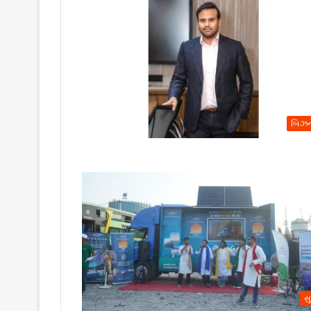
બિઝન
સ