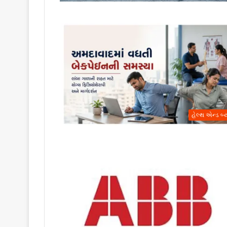
હેલ્થ એન્ડ બ્ય