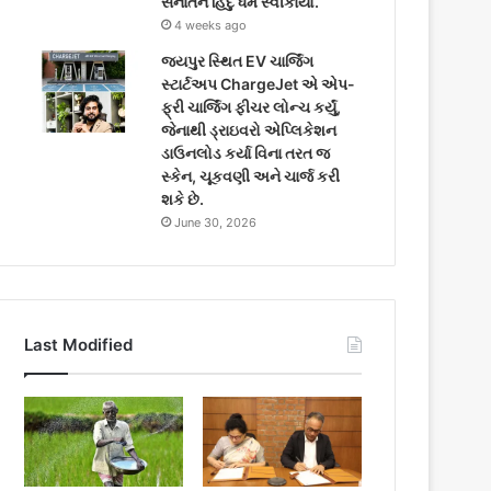
સનાતન હિંદુ ધર્મ સ્વીકાર્યો.
4 weeks ago
જયપુર સ્થિત EV ચાર્જિંગ
સ્ટાર્ટઅપ ChargeJet એ એપ-
ફ્રી ચાર્જિંગ ફીચર લોન્ચ કર્યું,
જેનાથી ડ્રાઇવરો એપ્લિકેશન
ડાઉનલોડ કર્યા વિના તરત જ
સ્કેન, ચૂકવણી અને ચાર્જ કરી
શકે છે.
June 30, 2026
Last Modified