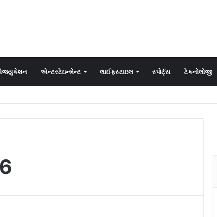
જ્યુકેશન
એન્ટરટેઇન્મેન્ટ
લાઈફસ્ટાઇલ
સ્પોર્ટ્સ
ટેકનોલોજી
6