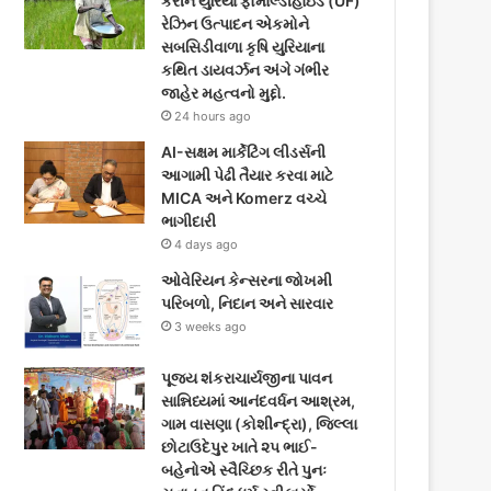
કરીને યુરિયા ફોર્માલ્ડીહાઇડ (UF)
o
e
g
રેઝિન ઉત્પાદન એકમોને
સબસિડીવાળા કૃષિ યુરિયાના
o
r
r
કથિત ડાયવર્ઝન અંગે ગંભીર
જાહેર મહત્વનો મુદ્દો.
k
a
24 hours ago
m
AI-સક્ષમ માર્કેટિંગ લીડર્સની
આગામી પેઢી તૈયાર કરવા માટે
MICA અને Komerz વચ્ચે
ભાગીદારી
4 days ago
ઓવેરિયન કેન્સરના જોખમી
પરિબળો, નિદાન અને સારવાર
3 weeks ago
પૂજ્ય શંકરાચાર્યજીના પાવન
સાન્નિધ્યમાં આનંદવર્ધન આશ્રમ,
ગામ વાસણા (કોશીન્દ્રા), જિલ્લા
છોટાઉદેપુર ખાતે ૨૫ ભાઈ-
બહેનોએ સ્વૈચ્છિક રીતે પુનઃ