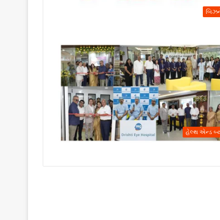
બિઝન
હેલ્થ એન્ડ બ્ય