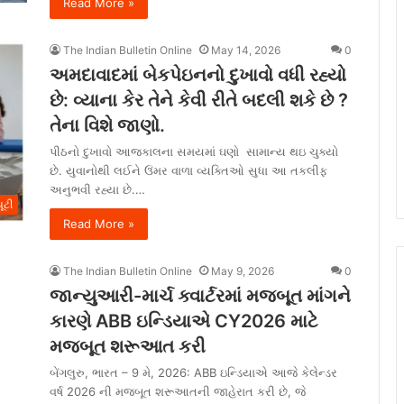
Read More »
The Indian Bulletin Online
May 14, 2026
0
અમદાવાદમાં બેકપેઇનનો દુખાવો વધી રહ્યો
છે: વ્યાના કેર તેને કેવી રીતે બદલી શકે છે ?
તેના વિશે જાણો.
પીઠનો દુખાવો આજકાલના સમયમાં ઘણો સામાન્ય થઇ ચુક્યો
છે. યુવાનોથી લઈને ઉંમર વાળા વ્યક્તિઓ સુધા આ તકલીફ
અનુભવી રહ્યા છે.…
ૂટી
Read More »
The Indian Bulletin Online
May 9, 2026
0
જાન્યુઆરી-માર્ચ ક્વાર્ટરમાં મજબૂત માંગને
કારણે ABB ઇન્ડિયાએ CY2026 માટે
મજબૂત શરૂઆત કરી
બેંગલુરુ, ભારત – 9 મે, 2026: ABB ઇન્ડિયાએ આજે કેલેન્ડર
વર્ષ 2026 ની મજબૂત શરૂઆતની જાહેરાત કરી છે, જે