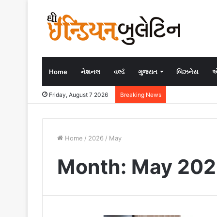
Home
નેશનલ
વર્લ્ડ
ગુજરાત
બિઝનેસ
એ
Friday, August 7 2026
Breaking News
Home
/
2026
/
May
Month:
May 202