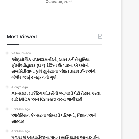
June 30, 2026
Most Viewed
24 hours ago
ઔદ્યોગિક વપરાશકર્તાઓ, ખાસ કરીને યુરિયા
ફોર્માલ્ડીહાઇડ (UF) રેઝિન ઉત્પાદન એકમોને
સબસિડીવાળા કૃષિ યુરિયાના કથિત ડાયવર્ઝન અંગે
ગંભીર જાહેર મહત્વનો મુદ્દો.
4 days ago
AI-સક્ષમ માર્કેટિંગ લીડર્સની આગામી પેઢી તૈયાર કરવા
માટે MICA અને Komerz વચ્ચે ભાગીદારી
3 weeks ago
ઓવેરિયન કેન્સરના જોખમી પરિબળો, નિદાન અને
સારવાર
4 weeks ago
પૂજ્ય શંકરાચાર્યજીના પાવન સાન્નિધ્યમાં આનંદવર્ધન