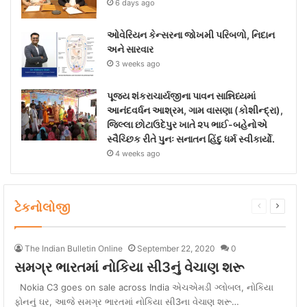
6 days ago
ઓવેરિયન કેન્સરના જોખમી પરિબળો, નિદાન
અને સારવાર
3 weeks ago
પૂજ્ય શંકરાચાર્યજીના પાવન સાન્નિધ્યમાં
આનંદવર્ધન આશ્રમ, ગામ વાસણા (કોશીન્દ્રા),
જિલ્લા છોટાઉદેપુર ખાતે ૨૫ ભાઈ-બહેનોએ
સ્વૈચ્છિક રીતે પુનઃ સનાતન હિંદુ ધર્મ સ્વીકાર્યો.
4 weeks ago
ટેકનોલોજી
Previous
Next
page
page
The Indian Bulletin Online
September 22, 2020
0
સમગ્ર ભારતમાં નોકિયા સી3નું વેચાણ શરૂ
Nokia C3 goes on sale across India એચએમડી ગ્લોબલ, નોકિયા
ફોનનું ઘર, આજે સમગ્ર ભારતમાં નોકિયા સી3ના વેચાણ શરૂ…