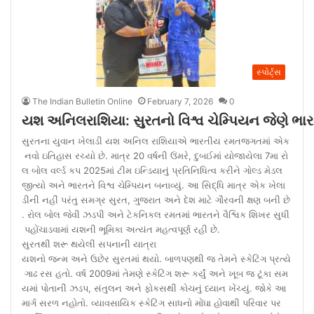
સ્પોર્ટ્સ
The Indian Bulletin Online
February 7, 2026
0
યશ અનિલરાશિયા: સુરતનો વિશ્વ ચેમ્પિયન જેણે ભારત
સુરતના યુવાન ખેલાડી યશ અનિલ રાશિયાએ ભારતીય રમતજગતમાં એક
નવો ઇતિહાસ રચ્યો છે. માત્ર 20 વર્ષની ઉંમરે, દુબઈમાં યોજાયેલા 7મા રો
લ બોલ વર્લ્ડ કપ 2025માં ટીમ ઇન્ડિયાનું પ્રતિનિધિત્વ કરીને ગોલ્ડ મેડલ
જીત્યો અને ભારતને વિશ્વ ચેમ્પિયન બનાવ્યું. આ સિદ્ધિ માત્ર એક ખેલા
ડીની નહીં પરંતુ સમગ્ર સુરત, ગુજરાત અને દેશ માટે ગૌરવની ક્ષણ બની છે
. રોલ બોલ જેવી ઝડપી અને ટેકનિકલ રમતમાં ભારતને વૈશ્વિક શિખર સુધી
પહોંચાડવામાં યશની ભૂમિકા અત્યંત મહત્વપૂર્ણ રહી છે.
સુરતથી શરૂ થયેલી સપનાની યાત્રા
યશનો જન્મ અને ઉછેર સુરતમાં થયો. બાળપણથી જ તેમને સ્કેટિંગ પ્રત્યે
ગાઢ રસ હતો. વર્ષ 2009માં તેમણે સ્કેટિંગ શરૂ કર્યું અને ખૂબ જ ટૂંકા સમ
યમાં પોતાની ઝડપ, સંતુલન અને ફોકસથી કોચનું ધ્યાન ખેંચ્યું. જોકે આ
માર્ગ સરળ નહોતો. વ્યાવસાયિક સ્કેટિંગ સાધનો મોંઘા હોવાથી પરિવાર પર