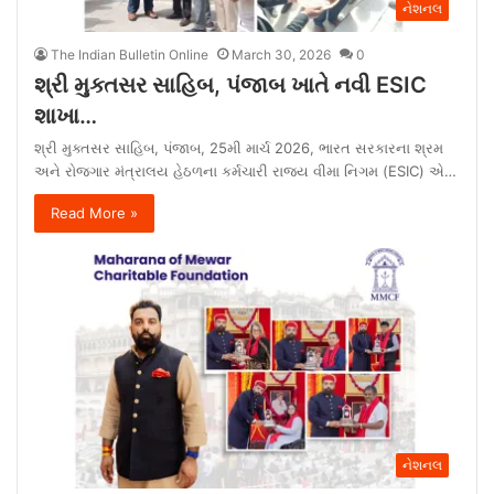
નેશનલ
The Indian Bulletin Online
March 30, 2026
0
શ્રી મુક્તસર સાહિબ, પંજાબ ખાતે નવી ESIC
શાખા…
શ્રી મુક્તસર સાહિબ, પંજાબ, 25મી માર્ચ 2026, ભારત સરકારના શ્રમ
અને રોજગાર મંત્રાલય હેઠળના કર્મચારી રાજ્ય વીમા નિગમ (ESIC) એ…
Read More »
નેશનલ