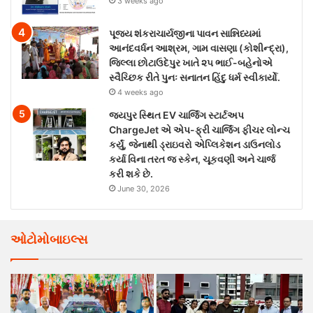
3 weeks ago
પૂજ્ય શંકરાચાર્યજીના પાવન સાન્નિધ્યમાં
આનંદવર્ધન આશ્રમ, ગામ વાસણા (કોશીન્દ્રા),
જિલ્લા છોટાઉદેપુર ખાતે ૨૫ ભાઈ-બહેનોએ
સ્વૈચ્છિક રીતે પુનઃ સનાતન હિંદુ ધર્મ સ્વીકાર્યો.
4 weeks ago
જયપુર સ્થિત EV ચાર્જિંગ સ્ટાર્ટઅપ
ChargeJet એ એપ-ફ્રી ચાર્જિંગ ફીચર લોન્ચ
કર્યું, જેનાથી ડ્રાઇવરો એપ્લિકેશન ડાઉનલોડ
કર્યા વિના તરત જ સ્કેન, ચૂકવણી અને ચાર્જ
કરી શકે છે.
June 30, 2026
ઓટોમોબાઇલ્સ