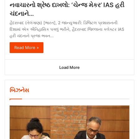
નવાચારનો શ્રેષ્ઠ દાખલો: ‘ચેન્જ મેકર’ IAS હરી
ચંદનાને…
હૈદરાબાદ (તેલંગાણા) [ભારત], 2 જાન્યુઆરી: ડિજિટલ પ્રશાસનની
દિશામાં એક ઐતિહાસિક પગલું ભરીને, હૈદરાબાદ જિલ્લાના કલેક્ટર IAS
હરી ચંદનાને પ્રજા ભવન…
Read More »
Load More
બિઝનેસ