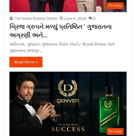
બિઝનેસ
The Indian Bulletin Online
June 4, 2026
0
બ્રિજ ગ્રુપને મળ્યું પ્રતિષ્ઠિત ‘ ગુજરાતના
અગ્રણી અને…
ગાંધીનગર, ગુજરાત: ગુજરાતના રિયલ એસ્ટેટ ક્ષેત્રમાં વિશ્વાસ અને
ગુણવત્તાના મજબૂત…
Read More »
બિઝનેસ