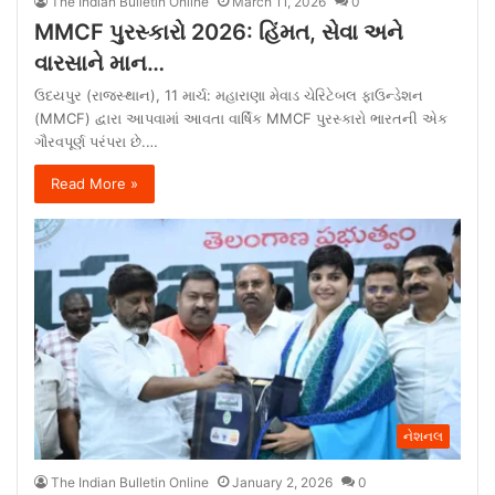
The Indian Bulletin Online
March 11, 2026
0
MMCF પુરસ્કારો 2026: હિંમત, સેવા અને
વારસાને માન…
ઉદયપુર (રાજસ્થાન), 11 માર્ચ: મહારાણા મેવાડ ચેરિટેબલ ફાઉન્ડેશન
(MMCF) દ્વારા આપવામાં આવતા વાર્ષિક MMCF પુરસ્કારો ભારતની એક
ગૌરવપૂર્ણ પરંપરા છે.…
Read More »
નેશનલ
The Indian Bulletin Online
January 2, 2026
0