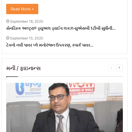
Read More »
September 18, 2020
સેનડિસ્ક અલ્ટ્રા® ડ્યુઅલ ડ્રાઈવ લક્ઝ યુએસબી 1ટીબી સુધીની…
September 15, 2020
ટેક્નો નવી પાવર પ્લે મનોરંજન ઉપકરણ, સ્પાર્ક પાવર…
મની / ફાઇનાન્સ
Previous
Next
page
page