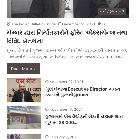
મની / ફાઇનાન્સ
The Indian Bulletin Online
December 21, 2021
0
ચેમ્બર દ્વારા નિર્યાતકારોને ફોરેન એકસચેન્જ તથા
વિવિધ બેન્કોના…
સુરત: ધી સધર્ન ગુજરાત ચેમ્બર ઓફ કોમર્સ એન્ડ ઇન્ડસ્ટ્રી દ્વારા યસ બેંક
સાથે મળીને મંગળવાર, તા. ર૧ ડિસેમ્બર, ર૦ર૧ના રોજ બપોરે ૩:૦૦ કલાકે…
Read More »
November 22, 2021
યુકો બેન્કના Executive Director અજય
વ્યાસએ સુરતની મુલાકાત…
November 17, 2021
ગુજરાતમાં એચડીએફસી બેંકની MSME લૉન
બૂક રૂ. 28,000…
February 6, 2021