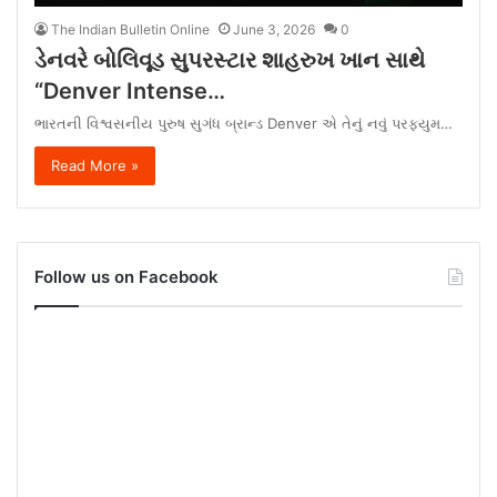
The Indian Bulletin Online
June 3, 2026
0
ડેનવરે બોલિવૂડ સુપરસ્ટાર શાહરુખ ખાન સાથે
“Denver Intense…
ભારતની વિશ્વસનીય પુરુષ સુગંધ બ્રાન્ડ Denver એ તેનું નવું પરફ્યુમ…
Read More »
Follow us on Facebook