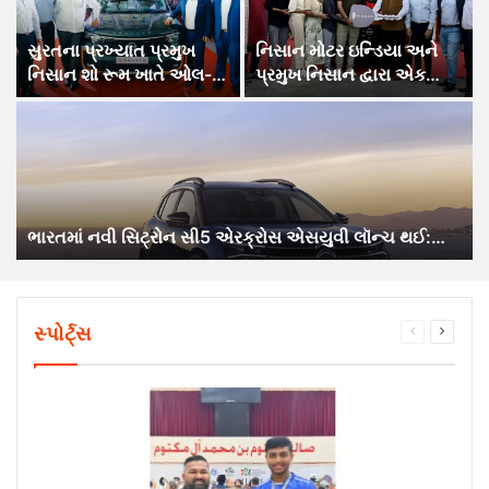
સુરતના પ્રખ્યાત પ્રમુખ
નિસાન મોટર ઇન્ડિયા અને
નિસાન શો રૂમ ખાતે ઓલ-
પ્રમુખ નિસાન દ્વારા એક…
ન્યૂ…
ભારતમાં નવી સિટ્રોન સી5 એરક્રોસ એસયુવી લૉન્ચ થઈ:…
સ્પોર્ટ્સ
Previous
Next
page
page