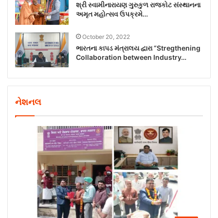
શ્રી સ્વામીનારાયણ ગુરુકુળ રાજકોટ સંસ્થાનના
અમૃત મહોત્સવ ઉપક્રમે…
October 20, 2022
ભારતના કાપડ મંત્રાલય દ્વારા “Stregthening
Collaboration between Industry…
નેશનલ