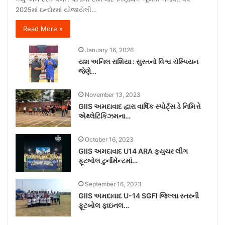
2025માં ઇન્દોરમાં યોજાયેલી…
Read More »
January 16, 2026
યશ અનિલ રાશિયા : સુરતનો વિશ્વ ચેમ્પિયન
જેણે…
November 13, 2023
GIIS અમદાવાદ દ્વારા વાર્ષિક સ્પોર્ટ્સ ડે નિમિત્તે
એથ્લેટિકિઝમના…
October 16, 2023
GIIS અમદાવાદ U14 ARA ફ્યુચર લીગ
ફૂટબોલ ટુર્નામેન્ટમાં…
September 16, 2023
GIIS અમદાવાદ U-14 SGFI જિલ્લા સ્તરની
ફૂટબોલ ફાઇનલ…