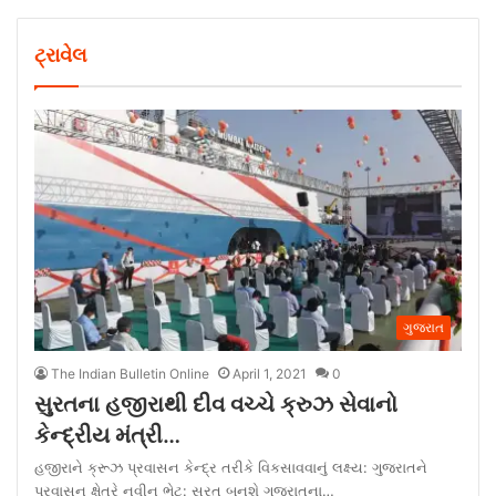
ટ્રાવેલ
ગુજરાત
The Indian Bulletin Online
April 1, 2021
0
સુરતના હજીરાથી દીવ વચ્ચે ક્રુઝ સેવાનો
કેન્દ્રીય મંત્રી…
હજીરાને ક્રૂઝ પ્રવાસન કેન્દ્ર તરીકે વિકસાવવાનું લક્ષ્ય: ગુજરાતને
પ્રવાસન ક્ષેત્રે નવીન ભેટ: સુરત બનશે ગુજરાતના…