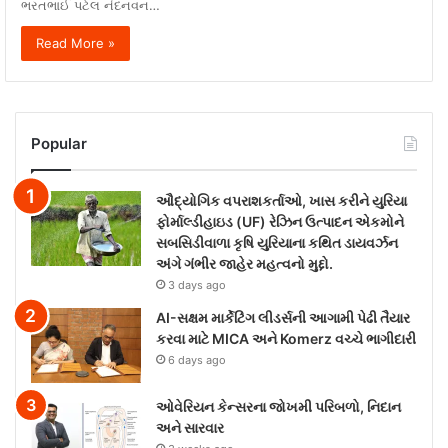
ભરતભાઈ પટેલ નંદનવન…
Read More »
Popular
ઔદ્યોગિક વપરાશકર્તાઓ, ખાસ કરીને યુરિયા
ફોર્માલ્ડીહાઇડ (UF) રેઝિન ઉત્પાદન એકમોને
સબસિડીવાળા કૃષિ યુરિયાના કથિત ડાયવર્ઝન
અંગે ગંભીર જાહેર મહત્વનો મુદ્દો.
3 days ago
AI-સક્ષમ માર્કેટિંગ લીડર્સની આગામી પેઢી તૈયાર
કરવા માટે MICA અને Komerz વચ્ચે ભાગીદારી
6 days ago
ઓવેરિયન કેન્સરના જોખમી પરિબળો, નિદાન
અને સારવાર