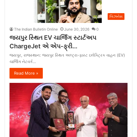
બિઝનેસ
The Indian Bulletin Online
June 30, 2026
0
જયપુર સ્થિત EV ચાર્જિંગ સ્ટાર્ટઅપ
ChargeJet એ એપ-ફ્રી…
જયપુર, રાજસ્થાન: જયપુર સ્થિત અલ્ટ્રા-ફાસ્ટ ઇલેક્ટ્રિક વાહન (EV)
ચાર્જિંગ નેટવર્ક…
Read More »