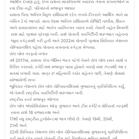
આર્થિક દબાણ હતું, છતાં યશના માતાપિતાએ ક્યારેય તેમના સપનાઓને મ
રવા દીધા નહીં. પરિવારનો મજબૂત આધાર
યશના પિતા અનિલ વિઠ્ઠલ રાશિયાએ દરેક તબક્કે દીકરાને આર્થિક અને મા
નસિક ટેકો આપ્યો. માતા રેશ્મા અનિલ રાશિયાએ રોજિંદી તાલીમ, શિસ્ત
અને સમયપાલન માટે અનેક વ્યક્તિગત ત્યાગ કર્યા. તેમની બહેન મિતાલી
યશ માટે પ્રથમ પ્રેરણા બની. યશે પોતાની કારકિર્દીની શરૂઆત બહેનના
જૂના સ્કેટ્સથી કરી હતી અને 2022માં પોતાની પ્રથમ સિનિયર નેશનલ
ચેમ્પિયનશિપ પહેલા પોતાના સપનાના સ્કેટ્સ મેળવ્યા.
રોલ બોલ તરફનો વળાંક
વર્ષ 2017માં, યશના કોચ જૈમિન ભરત પટેલે તેમને રોલ બોલ રમત સાથે પ
રિચિત કરાવ્યો. સ્કેટિંગમાં મજબૂત પાયા હોવાને કારણે યશ ઝડપથી આ ર
મતમાં ખપાવી ગયા. માત્ર છ મહિનાની કઠોર મહેનત પછી, તેમણે ગોવામાં
યોજાયેલી સબ-
જુનિયર નેશનલ રોલ બોલ ચેમ્પિયનશિપમાં ગુજરાતનું પ્રતિનિધિત્વ કર્યું,
જે તેમની રાષ્ટ્રીય કારકિર્દીની શરૂઆત બની.
રાષ્ટ્રીય સ્તરે મજબૂત ઓળખ
રોલ બોલ એસોસિયેશન ઓફ ગુજરાત અને ટીમ સ્કેટિંગ વોરિયર્સ તરફથી
રમતા યશે 18 રાજ્યકક્ષા અને
17થી વધુ રાષ્ટ્રીય ટુર્નામેન્ટમાં ભાગ લીધો છે. તેમણે 19મી, 20મી,
21મી અને
22મી સિનિયર નેશનલ રોલ બોલ ચેમ્પિયનશિપમાં ગુજરાતનું પ્રતિનિધિત્વ
કર્યું અને દરેક વખતે પોતાની ટીમ માટે નિર્ણાયક ભૂમિકા ભજવી. વર્ષ