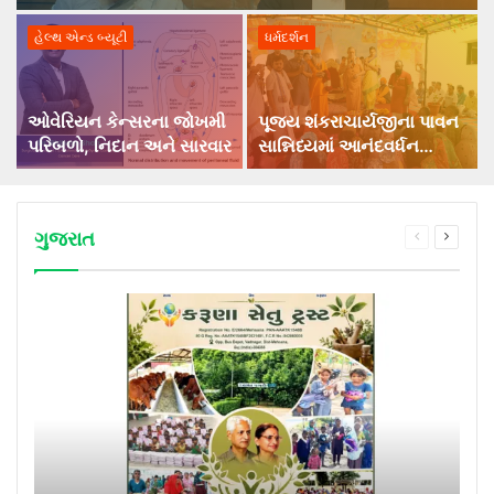
હેલ્થ એન્ડ બ્યૂટી
ધર્મદર્શન
ઓવેરિયન કેન્સરના જોખમી
પૂજ્ય શંકરાચાર્યજીના પાવન
પરિબળો, નિદાન અને સારવાર
સાન્નિધ્યમાં આનંદવર્ધન
આશ્રમ, ગામ વાસણા…
ગુજરાત
Previous
Next
page
page