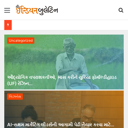
Menu
S
fo
Uncategorized
ઔદ્યોગિક વપરાશકર્તાઓ, ખાસ કરીને યુરિયા ફોર્માલ્ડીહાઇડ
(UF) રેઝિન…
બિઝનેસ
AI-સક્ષમ માર્કેટિંગ લીડર્સની આગામી પેઢી તૈયાર કરવા માટે…