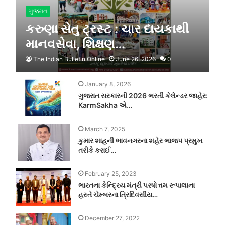
ગુજરાત
કરુણા સેતુ ટ્રસ્ટ : ચાર દાયકાથી
માનવસેવા, શિક્ષણ…
The Indian Bulletin Online
June 26, 2026
0
January 8, 2026
ગુજરાત સરકારની 2026 ભરતી કેલેન્ડર જાહેર:
KarmSakha એ…
March 7, 2025
કુમાર શાહની ભાવનગરના શહેર ભાજપ પ્રમુખ
તરીકે કરાઈ…
February 25, 2023
ભારતના કેન્દ્રિય મંત્રી પરષોત્તમ રૂપાલાના
હસ્તે ચેમ્બરના ત્રિદિવસીય…
December 27, 2022