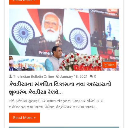
ગુજરાત
The Indian Bulletin Online
January 18, 2021
0
કેવડીયાના સંકલિત વિકાસના નવા અધ્યાયનો
શુભારંભ કેવડીયા રેલવે…
બંને ટ્રેનોમાં મુસાફરી દરમિયાન સંસ્કૃતના જાણકાર પંડિતો દ્વારા
નર્મદાષ્ટકમ તથા અન્ય વેદોક્ત મંત્રોચ્ચાર કરવામાં આવ્યા…
Read More »