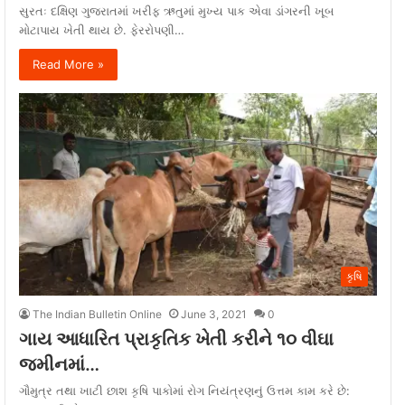
સુરતઃ દક્ષિણ ગુજરાતમાં ખરીફ ઋતુમાં મુખ્ય પાક એવા ડાંગરની ખૂબ
મોટાપાય ખેતી થાય છે. ફેરરોપણી…
Read More »
કૃષિ
The Indian Bulletin Online
June 3, 2021
0
ગાય આધારિત પ્રાકૃતિક ખેતી કરીને ૧૦ વીઘા
જમીનમાં…
ગૌમુત્ર તથા ખાટી છાશ કૃષિ પાકોમાં રોગ નિયંત્રણનું ઉત્તમ કામ કરે છે: