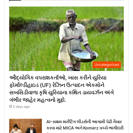
Uncategorized
ઔદ્યોગિક વપરાશકર્તાઓ, ખાસ કરીને યુરિયા
ફોર્માલ્ડીહાઇડ (UF) રેઝિન ઉત્પાદન એકમોને
સબસિડીવાળા કૃષિ યુરિયાના કથિત ડાયવર્ઝન અંગે
ગંભીર જાહેર મહત્વનો મુદ્દો.
3 days ago
AI-સક્ષમ માર્કેટિંગ લીડર્સની આગામી પેઢી તૈયાર
કરવા માટે MICA અને Komerz વચ્ચે ભાગીદારી