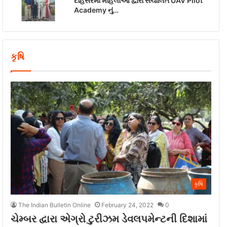
દહિસરમાં મહિલાઓ દ્વારા સંચાલિત UAV Pilot
Academy નું…
કૃષિ
કૃષિ
The Indian Bulletin Online
February 24, 2022
0
ચેમ્બર દ્વારા એગ્રો ટુરીઝમ ડેવલપમેન્ટની દિશામાં