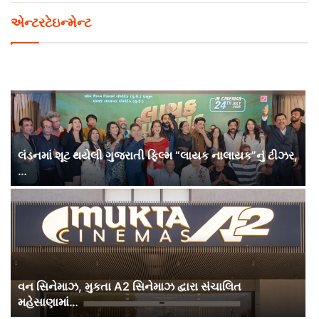
એન્ટરટેઇન્મેન્ટ
લંડનમાં શૂટ થયેલી ગુજરાતી ફિલ્મ “લાયક નાલાયક”નું ટીઝર,
…
વન સિનેમાઝ, મુકતા A2 સિનેમાઝ દ્વારા સંચાલિત
મહેસાણામાં…