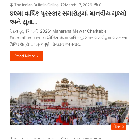
The Indian Bulletin Online
March 17, 2026
0
૪૨મા વાર્ષિક પુરસ્કાર સમારોહમાં માનવીય મૂલ્યો
અને યુવા…
ઉદયપુર, 17 માર્ચ, 2026: Maharana Mewar Charitable
Foundation દ્વારા આયોજિત ૪૨મા વાર્ષિક પુરસ્કાર સમારોહમાં સમાજના
વિવિધ ક્ષેત્રોમાં મહત્વપૂર્ણ યોગદાન આપનાર…
Read More »
નેશનલ