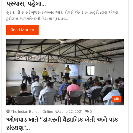
પ્રયાસ, પહેલા…
સુરત: ધી સધર્ન ગુજરાત ચેમ્બર ઓફ કોમર્સ એન્ડ ઇન્ડસ્ટ્રી દ્વારા એગ્રો
ટુરીઝમ ડેવલપમેન્ટની દિશામાં પ્રયાસ…
Read More »
કૃષિ
The Indian Bulletin Online
June 22, 2021
0
ઓલપાડ ખાતે ‘‘ડાંગરની વૈજ્ઞાનિક ખેતી અને પાંક
સંરક્ષણ’’…