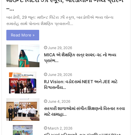
–…
બારડોલી, 29 જૂન: માઉન્ટ લિટેરા ઝી સ્કૂલ, બારડોલીએ ભવ્ય લોન્ચ
સમારોહ સાથે પોતાના શૈક્ષણિક પ્રવાસની…
Read More »
June 29, 2026
MICA એ શૈક્ષણિક સત્ર ૨૦૨૬-૨૮ નો ભવ્ય
પ્રારંભ…
June 29, 2026
RJ Vision: વડોદરામાં NEET અને JEE માટે
વિશ્વસનીય…
June 4, 2026
સરકારી શાળાઓમાં સંગીત શિક્ષણનો વિસ્તાર કરવા
માટે યામાહા…
March 2, 2026