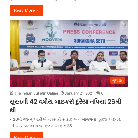
Read More »
ગુજરાત
The Indian Bulletin Online
January 21, 2021
0
સુરતની 42 વર્ષીય બાઇકર્સ દુરૈયા તપિયા 26મી
થી…
• 26મી જાન્યુઆરીએ નવસારી સાંસદ અને ભાજપના પ્રદેશ અધ્યક્ષ
સી.આર.પાટીલ કરશે ફ્લેગ ઓફ • 35…
Read More »