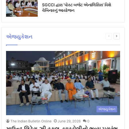
SGCCI દ્વારા ‘પોસ્ટ બજેટ એનાલિસિસ’ વિશે
વેબિનારનું આયોજન
એજ્યુકેશન
Previous
Next
page
page
એજ્યુકેશન
The Indian Bulletin Online
June 29, 2026
0
માઉન્ટ લિટેરા ઝી સ્કૂલ, બારડોલીનો ભવ્ય પ્રારંભ