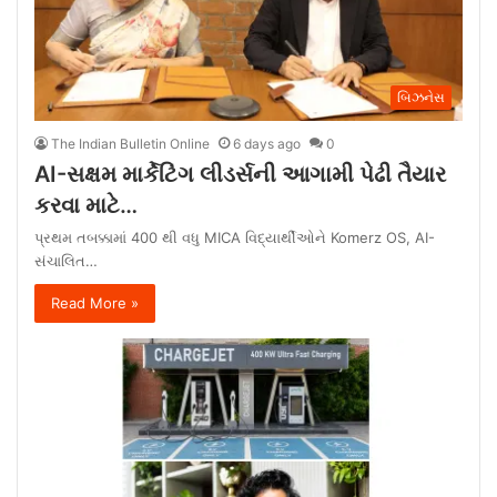
બિઝનેસ
The Indian Bulletin Online
6 days ago
0
AI-સક્ષમ માર્કેટિંગ લીડર્સની આગામી પેઢી તૈયાર
કરવા માટે…
પ્રથમ તબક્કામાં 400 થી વધુ MICA વિદ્યાર્થીઓને Komerz OS, AI-
સંચાલિત…
Read More »