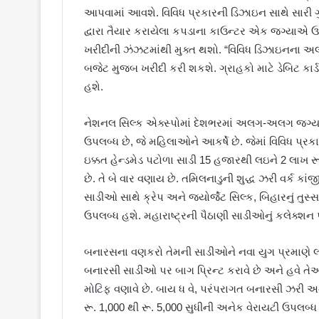
આપવામાં આવશે. વિવિધ પ્રકારની ડિઝાઇન સાથે સારી ગ
દ્વારા તૈયાર કરાયેલા કપડાના કાઉન્ટર એક જગ્યાએ 
ખરીદીની ઝંઝટમાંથી મુક્ત થશો. “વિવિધ ડિઝાઇનના 
બજેટ મુજબ ખરીદી કરી શકશે. ગ્રાહકો માટે ડેબિટ કાર્ડ
હશે.
નેશનલ સિલ્ક એક્સ્પોમાં દેશભરમાં અલગ-અલગ જગ્ય
ઉપલબ્ધ છે, જે મહિલાઓને આકર્ષે છે. જેમાં વિવિધ પ્રક
ઇક્કત હેન્ડમેડ પટોળા સાડી 15 હજારથી લઇને 2 લાખ 
છે. તે બે વાર વણાય છે. તમિલનાડુની શુદ્ધ ઝરી વર્ક 
સાડીઓ સાથે ક્રેપ અને જ્યોર્જેટ સિલ્ક, બિહારનું તુસ્સ
ઉપલબ્ધ હશે. મહારાષ્ટ્રની પૈઠાણી સાડીઓનું કલેક્શ
બનારસના વણકરો તેમની સાડીઓને નવા યુગ પ્રમાણે લો
બનારસી સાડીઓ પર બાગ પ્રિન્ટ કરાવે છે અને હવે ત
મોટિફ વણાવે છે. બાય ધ વે, પરંપરાગત બનારસી ઝરી અન
રૂ. 1,000 થી રૂ. 5,000 સુધીની અનેક વેરાયટી ઉપલબ્ધ 