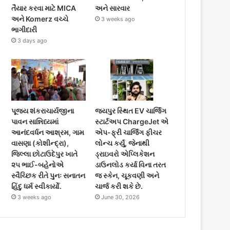
તૈયાર કરવા માટે MICA
અને સારવાર
અને Komerz વચ્ચે
3 weeks ago
ભાગીદારી
3 days ago
પૂજ્ય શંકરાચાર્યજીના
જયપુર સ્થિત EV ચાર્જિંગ
પાવન સાન્નિધ્યમાં
સ્ટાર્ટઅપ ChargeJet એ
આનંદવર્ધન આશ્રમ, ગામ
એપ-ફ્રી ચાર્જિંગ ફીચર
વાસણા (કોશીન્દ્રા),
લોન્ચ કર્યું, જેનાથી
જિલ્લા છોટાઉદેપુર ખાતે
ડ્રાઇવરો એપ્લિકેશન
૨૫ ભાઈ-બહેનોએ
ડાઉનલોડ કર્યા વિના તરત
સ્વૈચ્છિક રીતે પુનઃ સનાતન
જ સ્કેન, ચૂકવણી અને
હિંદુ ધર્મ સ્વીકાર્યો.
ચાર્જ કરી શકે છે.
3 weeks ago
June 30, 2026