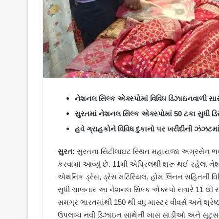
નેશનલ સિલ્ક એક્સ્પોમાં વિવિધ ડિઝાઇનવાળી સા
સુરતમાં નેશનલ સિલ્ક એક્સ્પોમાં 50 ટકા સુધી 
હવે ગ્રાહકોને વિવિધ દુકાનો પર ખરીદીની ઝંઝટમા
સુરત:
સુરતના સિટીલાઇટ સ્થિત મહારાજા અગ્રસેન ભ
કરવામાં આવ્યું છે. 11મી એપ્રિલથી શરૂ થઈ રહેલા ન
એથનિક ડ્રેસ, ડ્રેસ મટિરિયલ, હોમ લિનન સહિતની વ
સુધી ચાલનાર આ નેશનલ સિલ્ક એક્સ્પો સવારે 11 થી રાત્ર
સમગ્ર ભારતમાંથી 150 થી વધુ માસ્ટર વીવર્સ અને શ્રે
ઉપલબ્ધ નવી ડિઝાઇન સાથેની ખાસ સાડીઓ અને સૂટ્સની