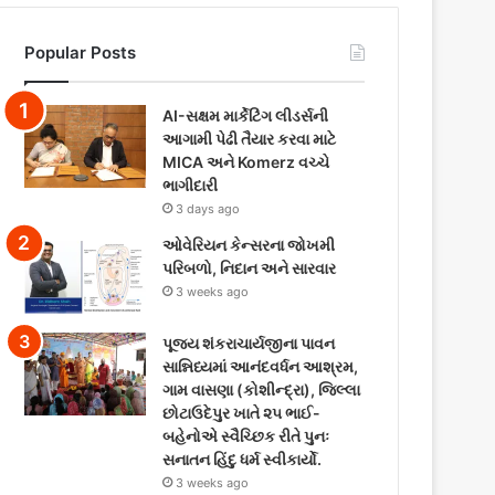
Popular Posts
AI-સક્ષમ માર્કેટિંગ લીડર્સની
આગામી પેઢી તૈયાર કરવા માટે
MICA અને Komerz વચ્ચે
ભાગીદારી
3 days ago
ઓવેરિયન કેન્સરના જોખમી
પરિબળો, નિદાન અને સારવાર
3 weeks ago
પૂજ્ય શંકરાચાર્યજીના પાવન
સાન્નિધ્યમાં આનંદવર્ધન આશ્રમ,
ગામ વાસણા (કોશીન્દ્રા), જિલ્લા
છોટાઉદેપુર ખાતે ૨૫ ભાઈ-
બહેનોએ સ્વૈચ્છિક રીતે પુનઃ
સનાતન હિંદુ ધર્મ સ્વીકાર્યો.
3 weeks ago