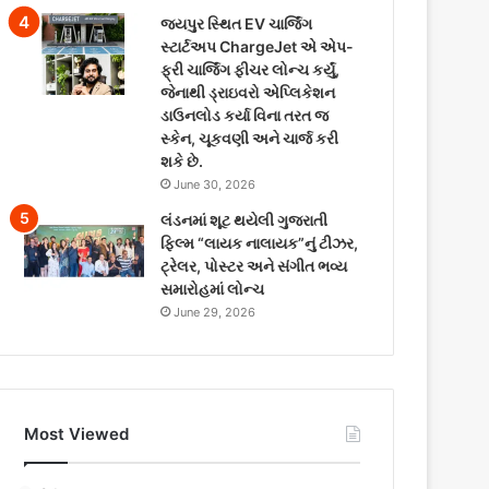
જયપુર સ્થિત EV ચાર્જિંગ
સ્ટાર્ટઅપ ChargeJet એ એપ-
ફ્રી ચાર્જિંગ ફીચર લોન્ચ કર્યું,
જેનાથી ડ્રાઇવરો એપ્લિકેશન
ડાઉનલોડ કર્યા વિના તરત જ
સ્કેન, ચૂકવણી અને ચાર્જ કરી
શકે છે.
June 30, 2026
લંડનમાં શૂટ થયેલી ગુજરાતી
ફિલ્મ “લાયક નાલાયક”નું ટીઝર,
ટ્રેલર, પોસ્ટર અને સંગીત ભવ્ય
સમારોહમાં લોન્ચ
June 29, 2026
Most Viewed