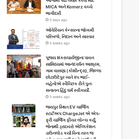
આગામી પેઢી તૈયાર કરવા માટે
o
e
g
MICA અને Komerz વચ્ચે
ભાગીદારી
o
r
r
3 days ago
k
ઓવેરિયન કેન્સરના જોખમી
a
પરિબળો, નિદાન અને સારવાર
m
3 weeks ago
પૂજ્ય શંકરાચાર્યજીના પાવન
સાન્નિધ્યમાં આનંદવર્ધન આશ્રમ,
ગામ વાસણા (કોશીન્દ્રા), જિલ્લા
છોટાઉદેપુર ખાતે ૨૫ ભાઈ-
બહેનોએ સ્વૈચ્છિક રીતે પુનઃ
સનાતન હિંદુ ધર્મ સ્વીકાર્યો.
3 weeks ago
જયપુર સ્થિત EV ચાર્જિંગ
સ્ટાર્ટઅપ ChargeJet એ એપ-
ફ્રી ચાર્જિંગ ફીચર લોન્ચ કર્યું,
જેનાથી ડ્રાઇવરો એપ્લિકેશન
ડાઉનલોડ કર્યા વિના તરત જ