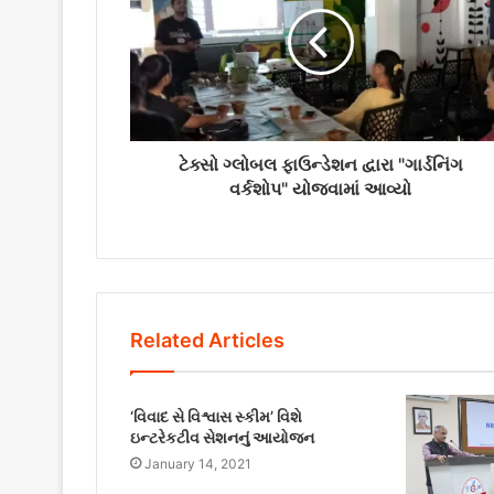
ટેક્સો ગ્લોબલ ફાઉન્ડેશન દ્વારા "ગાર્ડનિંગ
વર્કશોપ" યોજવામાં આવ્યો
Related Articles
‘વિવાદ સે વિશ્વાસ સ્કીમ’ વિશે
ઇન્ટરેકટીવ સેશનનું આયોજન
January 14, 2021