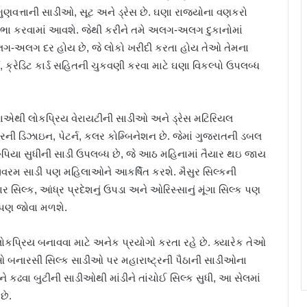
ુણવત્તાની સાડીઓ, સૂટ અને ડ્રેસ છે. ઘણા રાજ્યોના વણકરો
ઉભા કરવામાં આવશે. જેથી કરીને તમે અલગ-અલગ દુકાનોમાં
અલગ-અલગ દર હોય છે, જે લોકો ખરીદી કરતા હોય તેઓ તેમના
, ક્રેડિટ કાર્ડ સહિતની ચુકવણી કરવા માટે ઘણા વિકલ્પો ઉપલબ્ધ
ાએથી લોકપ્રિય વેરાયટીની સાડીઓ અને ડ્રેસ મટિરિયલ
ારની ડિઝાઇન, પેટર્ન, કલર કોમ્બિનેશન છે. જેમાં ગુજરાતની ડબલ
રૂપિયા સુધીની સાડી ઉપલબ્ધ છે, જે આઠ મહિનામાં તૈયાર થઇ જાય
કાંજીવરમ સાડી પણ મહિલાઓને આકર્ષિત કરશે. મૈસુર સિલ્કની
ાર સિલ્ક, આંધ્ર પ્રદેશનું ઉપડા અને ઓરિસ્સાનું મૂંગા સિલ્ક પણ
ન પણ જોવા મળશે.
કપ્રિય બનાવવા માટે અનેક પ્રયોગો કરતા રહે છે. ક્યારેક તેઓ
ેઓ બનારસી સિલ્ક સાડીઓ પર મહારાષ્ટ્રની પૈઠાની સાડીઓના
ે કઢવા બુટીની સાડીઓથી માંડીને તાંચોઈ સિલ્ક સુધી, આ સેલમાં
છે.