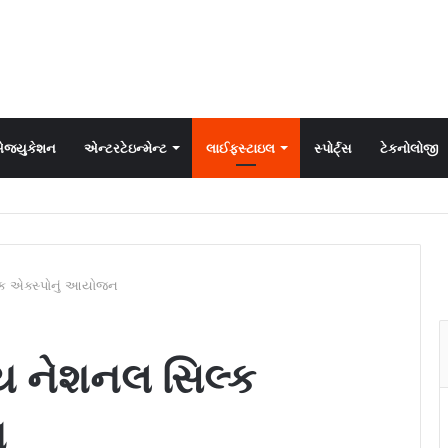
જ્યુકેશન
એન્ટરટેઇન્મેન્ટ
લાઈફસ્ટાઇલ
સ્પોર્ટ્સ
ટેકનોલોજી
્ક એક્સ્પોનું આયોજન
ીય નેશનલ સિલ્ક
ન