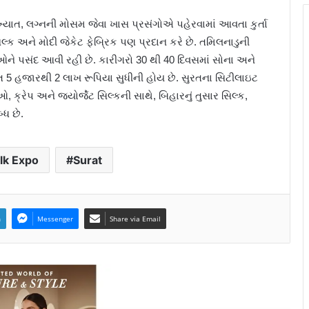
્યાત, લગ્નની મોસમ જેવા ખાસ પ્રસંગોએ પહેરવામાં આવતા કુર્તા
ક અને મોદી જેકેટ ફેબ્રિક પણ પ્રદાન કરે છે. તમિલનાડુની
ઓને પસંદ આવી રહી છે. કારીગરો 30 થી 40 દિવસમાં સોના અને
ંમત 5 હજારથી 2 લાખ રૂપિયા સુધીની હોય છે. સુરતના સિટીલાઇટ
ક્રેપ અને જ્યોર્જેટ સિલ્કની સાથે, બિહારનું તુસાર સિલ્ક,
્ધ છે.
ilk Expo
Surat
n
Messenger
Share via Email
સુરતમાં હાઈલાઈફ એક્ઝિબિશન ૨૪ અને
૨૫ જુનના રોજ હોટલ સુરત મેરીયટ,
અઠવાલાઈન્સ ખાતે યોજાશે