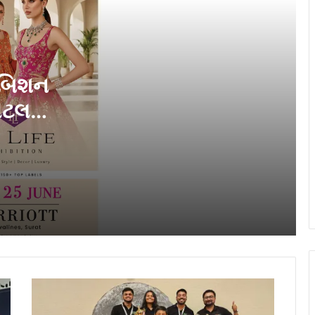
‘અવાદા ભારત ઉદય યાત્રા’સૂરત પહોંચી,
ક્લિન એનર્જી અપનાવવા પાયાના સ્તરે
જાગૃકતાનો પ્રસાર કર્યો
િબિશન
સુરતમાં હાઈલાઈફ એક્ઝિબિશન સમર
એડીશન ૨૮ અને ૨૯ એપ્રિલે હોટલ સુરત
ોટલ
મેરીયટ, અઠવાલાઈન્સ ખાતે યોજાશે
સ ખાતે
સુરતમાં હાઈલાઈફ એક્ઝિબિશન ૨૬ અને
૨૭ માર્ચે હોટેલ સુરત મેરીયટ, અઠવાલાઈન્સ
ખાતે યોજાશે
વિસ્મૃતિમાં ગયેલી ધરોહરને નવા પ્રાણ — હરી
ચંદના IAS ની દ્રષ્ટિ