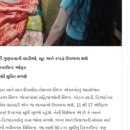
રી ગુણવત્તાની સાડીઓ, સૂટ અને કપડાં ઉપલબ્ધ થશે
ડિસ્કાઉન્ટ ઓફર
ંથી મુક્તિ મળશે
વન ખાતે સાત દિવસીય નેશનલ સિલ્ક એક્સ્પોનું આયોજન
ેશનલ સિલ્ક એક્સ્પોમાં મહિલાઓની સિલ્ક, કોટન સાડી, ડિઝાઈનર
િવિધ વેરાયટી એક જ જગ્યાએ ઉપલબ્ધ થશે. 11 થી 17 એપ્રિલ
ે 9 વાગ્યા સુધી ખુલ્લો રહેશે. તેની વિશેષતા એ છે કે તમને
ષ્ઠ ડિઝાઇનર્સનું કામ જોવા મળશે. લગ્ન અને ઉનાળાની મોસમ માટે
 નવીનતમ વિવિધતા. આ સાથે 50 ટકા સુધીનું ડિસ્કાઉન્ટ પણ