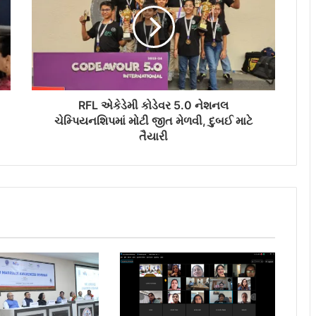
RFL એકેડેમી કોડેવર 5.0 નેશનલ
ચેમ્પિયનશિપમાં મોટી જીત મેળવી, દુબઈ માટે
તૈયારી