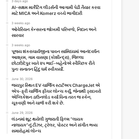
3 days ago
AI-સક્ષમ માર્કેટિંગ લીડર્સની આગામી પેઢી તૈયાર કરવા
માટે MICA અને Komerz વચ્ચે ભાગીદારી
3 weeks ago
ઓવેરિયન કેન્સરના જોખમી પરિબળો, નિદાન અને
સારવાર
3 weeks ago
પૂજ્ય શંકરાચાર્યજીના પાવન સાન્નિધ્યમાં આનંદવર્ધન
આશ્રમ, ગામ વાસણા (કોશીન્દ્રા), જિલ્લા
છોટાઉદેપુર ખાતે ૨૫ ભાઈ-બહેનોએ સ્વૈચ્છિક રીતે
પુનઃ સનાતન હિંદુ ધર્મ સ્વીકાર્યો.
June 30, 2026
જયપુર સ્થિત EV ચાર્જિંગ સ્ટાર્ટઅપ ChargeJet એ
એપ-ફ્રી ચાર્જિંગ ફીચર લોન્ચ કર્યું, જેનાથી ડ્રાઇવરો
એપ્લિકેશન ડાઉનલોડ કર્યા વિના તરત જ સ્કેન,
ચૂકવણી અને ચાર્જ કરી શકે છે.
June 29, 2026
લંડનમાં શૂટ થયેલી ગુજરાતી ફિલ્મ “લાયક
નાલાયક”નું ટીઝર, ટ્રેલર, પોસ્ટર અને સંગીત ભવ્ય
સમારોહમાં લોન્ચ