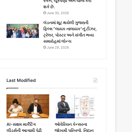
સ્કેન, ચૂકવણી અને ચાર્જ કરી
શકે છે.
June 30, 2026
લંડનમાં શૂટ થયેલી ગુજરાતી
ફિલ્મ “લાયક નાલાયક”નું ટીઝર,
ટ્રેલર, પોસ્ટર અને સંગીત ભવ્ય
સમારોહમાં લોન્ચ
June 29, 2026
Last Modified
AI-સક્ષમ માર્કેટિંગ
ઓવેરિયન કેન્સરના
લીડર્સની આગામી પેઢી
જોખમી પરિબળો, નિદાન