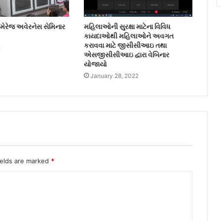
ેજ અવેરનેસ સેમિનાર
મહિલાઓની સુરક્ષા માટેના વિવિધ
કાયદાઓથી મહિલાઓને અવગત
કરાવવા માટે જીસીસીઆઇ તથા
2
એસજીસીસીઆઇ દ્વારા વેબિનાર
યોજાયો
January 28, 2022
ields are marked
*