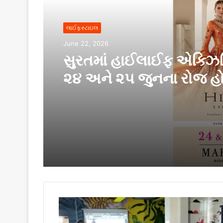
લાઈફસ્ટાઇલ
June 22, 2026
સુરતમાં હાઈલાઈફ એક્ઝ
૨૪ અને ૨૫ જુનના રોજ હ
સુરત મેરીયટ, અઠવાલાઈન્
યોજાશે