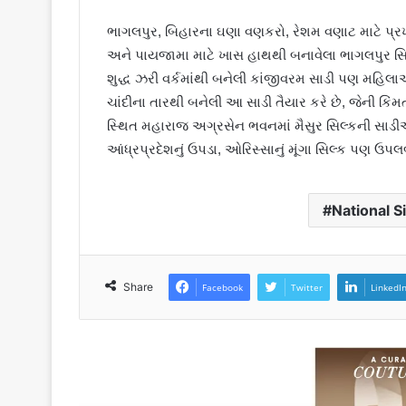
ભાગલપુર, બિહારના ઘણા વણકરો, રેશમ વણાટ માટે પ્રખ
અને પાયજામા માટે ખાસ હાથથી બનાવેલા ભાગલપુર સિલ્
શુદ્ધ ઝરી વર્કમાંથી બનેલી કાંજીવરમ સાડી પણ મહિલા
ચાંદીના તારથી બનેલી આ સાડી તૈયાર કરે છે, જેની કિ
સ્થિત મહારાજ અગ્રસેન ભવનમાં મૈસુર સિલ્કની સાડીઓ, 
આંધ્રપ્રદેશનું ઉપડા, ઓરિસ્સાનું મૂંગા સિલ્ક પણ ઉપલબ
National S
Share
Facebook
Twitter
LinkedI
Read Next