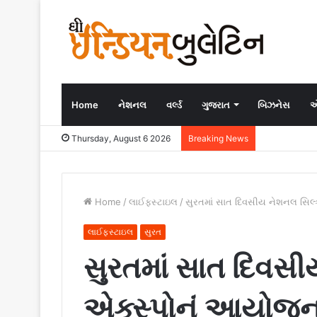
Home
નેશનલ
વર્લ્ડ
ગુજરાત
બિઝનેસ
એ
Thursday, August 6 2026
Breaking News
Home
/
લાઈફસ્ટાઇલ
/
સુરતમાં સાત દિવસીય નેશનલ સિલ
લાઈફસ્ટાઇલ
સુરત
સુરતમાં સાત દિવસ
એક્સ્પોનું આયોજ