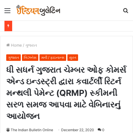
Menu
S
fo
Home
/
ગુજરાત
ગુજરાત
બિઝનેસ
મની / ફાઇનાન્સ
સુરત
ધી સધર્ન ગુજરાત ચેમ્બર ઓફ કોમર્સ
એન્ડ ઇન્ડસ્ટ્રી દ્વારા કવાર્ટર્લી રિટર્ન
મન્થલી પેમેન્ટ (QRMP) સ્કીમની
સરળ સમજ આપવા માટે વેબિનારનું
આયોજન
The Indian Bulletin Online
December 22, 2020
0