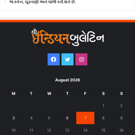
જ સ્કેન, ચૂકવણી અને ચાર્જ કરી શકે છે.
Facebook
Twitter
Instagram
August 2026
M
T
W
T
F
S
S
1
2
3
4
5
6
7
8
9
10
11
12
13
14
15
16