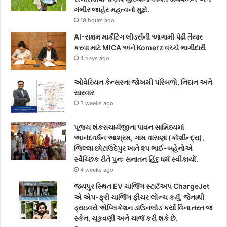
o
e
g
ગંભીર જાહેર મહત્વનો મુદ્દો.
19 hours ago
o
r
r
AI-સક્ષમ માર્કેટિંગ લીડર્સની આગામી પેઢી તૈયાર
k
a
કરવા માટે MICA અને Komerz વચ્ચે ભાગીદારી
4 days ago
m
ઓવેરિયન કેન્સરના જોખમી પરિબળો, નિદાન અને
સારવાર
3 weeks ago
પૂજ્ય શંકરાચાર્યજીના પાવન સાન્નિધ્યમાં
આનંદવર્ધન આશ્રમ, ગામ વાસણા (કોશીન્દ્રા),
જિલ્લા છોટાઉદેપુર ખાતે ૨૫ ભાઈ-બહેનોએ
સ્વૈચ્છિક રીતે પુનઃ સનાતન હિંદુ ધર્મ સ્વીકાર્યો.
4 weeks ago
જયપુર સ્થિત EV ચાર્જિંગ સ્ટાર્ટઅપ ChargeJet
એ એપ-ફ્રી ચાર્જિંગ ફીચર લોન્ચ કર્યું, જેનાથી
ડ્રાઇવરો એપ્લિકેશન ડાઉનલોડ કર્યા વિના તરત જ
સ્કેન, ચૂકવણી અને ચાર્જ કરી શકે છે.