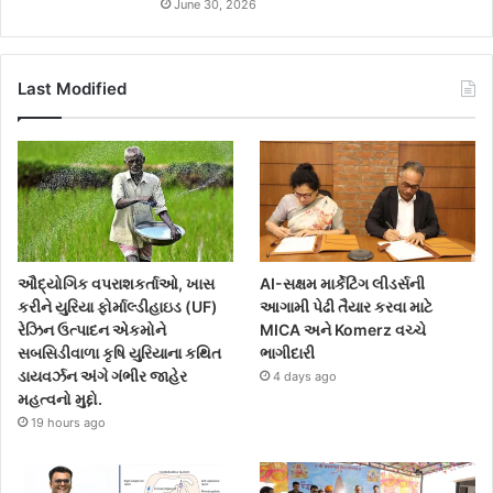
June 30, 2026
Last Modified
ઔદ્યોગિક વપરાશકર્તાઓ, ખાસ
AI-સક્ષમ માર્કેટિંગ લીડર્સની
કરીને યુરિયા ફોર્માલ્ડીહાઇડ (UF)
આગામી પેઢી તૈયાર કરવા માટે
રેઝિન ઉત્પાદન એકમોને
MICA અને Komerz વચ્ચે
સબસિડીવાળા કૃષિ યુરિયાના કથિત
ભાગીદારી
ડાયવર્ઝન અંગે ગંભીર જાહેર
4 days ago
મહત્વનો મુદ્દો.
19 hours ago