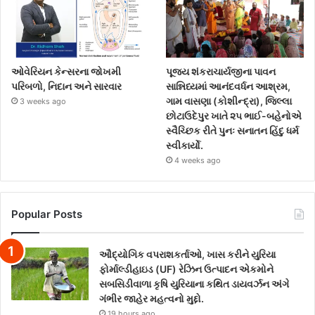
ઓવેરિયન કેન્સરના જોખમી
પૂજ્ય શંકરાચાર્યજીના પાવન
પરિબળો, નિદાન અને સારવાર
સાન્નિધ્યમાં આનંદવર્ધન આશ્રમ,
ગામ વાસણા (કોશીન્દ્રા), જિલ્લા
3 weeks ago
છોટાઉદેપુર ખાતે ૨૫ ભાઈ-બહેનોએ
સ્વૈચ્છિક રીતે પુનઃ સનાતન હિંદુ ધર્મ
સ્વીકાર્યો.
4 weeks ago
Popular Posts
ઔદ્યોગિક વપરાશકર્તાઓ, ખાસ કરીને યુરિયા
ફોર્માલ્ડીહાઇડ (UF) રેઝિન ઉત્પાદન એકમોને
સબસિડીવાળા કૃષિ યુરિયાના કથિત ડાયવર્ઝન અંગે
ગંભીર જાહેર મહત્વનો મુદ્દો.
19 hours ago