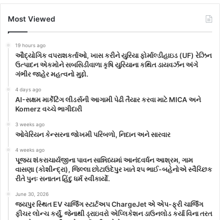
Most Viewed
19 hours ago
ઔદ્યોગિક વપરાશકર્તાઓ, ખાસ કરીને યુરિયા ફોર્માલ્ડીહાઇડ (UF) રેઝિન
ઉત્પાદન એકમોને સબસિડીવાળા કૃષિ યુરિયાના કથિત ડાયવર્ઝન અંગે
ગંભીર જાહેર મહત્વનો મુદ્દો.
4 days ago
AI-સક્ષમ માર્કેટિંગ લીડર્સની આગામી પેઢી તૈયાર કરવા માટે MICA અને
Komerz વચ્ચે ભાગીદારી
3 weeks ago
ઓવેરિયન કેન્સરના જોખમી પરિબળો, નિદાન અને સારવાર
4 weeks ago
પૂજ્ય શંકરાચાર્યજીના પાવન સાન્નિધ્યમાં આનંદવર્ધન આશ્રમ, ગામ
વાસણા (કોશીન્દ્રા), જિલ્લા છોટાઉદેપુર ખાતે ૨૫ ભાઈ-બહેનોએ સ્વૈચ્છિક
રીતે પુનઃ સનાતન હિંદુ ધર્મ સ્વીકાર્યો.
June 30, 2026
જયપુર સ્થિત EV ચાર્જિંગ સ્ટાર્ટઅપ ChargeJet એ એપ-ફ્રી ચાર્જિંગ
ફીચર લોન્ચ કર્યું, જેનાથી ડ્રાઇવરો એપ્લિકેશન ડાઉનલોડ કર્યા વિના તરત