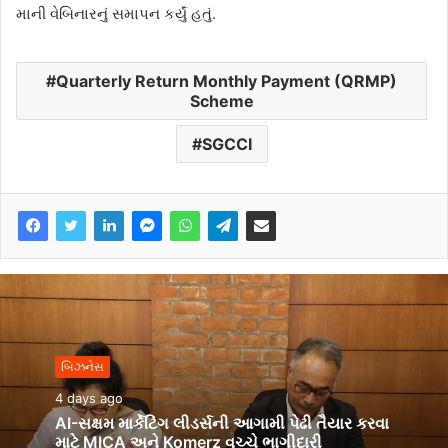
માની વેબિનારનું સમાપન કર્યું હતું.
Quarterly Return Monthly Payment (QRMP)
Scheme
SGCCI
બિઝનેસ
4 days ago
AI-સક્ષમ માર્કેટિંગ લીડર્સની આગામી પેઢી તૈયાર કરવા
માટે MICA અને Komerz વચ્ચે ભાગીદારી