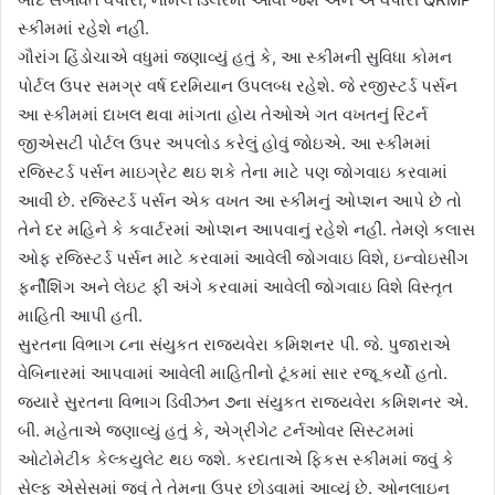
સ્કીમમાં રહેશે નહીં.
ગૌરાંગ હિંડોચાએ વધુમાં જણાવ્યું હતું કે, આ સ્કીમની સુવિધા કોમન
પોર્ટલ ઉપર સમગ્ર વર્ષ દરમિયાન ઉપલબ્ધ રહેશે. જે રજીસ્ટર્ડ પર્સન
આ સ્કીમમાં દાખલ થવા માંગતા હોય તેઓએ ગત વખતનું રિટર્ન
જીએસટી પોર્ટલ ઉપર અપલોડ કરેલું હોવું જોઇએ. આ સ્કીમમાં
રજિસ્ટર્ડ પર્સન માઇગ્રેટ થઇ શકે તેના માટે પણ જોગવાઇ કરવામાં
આવી છે. રજિસ્ટર્ડ પર્સન એક વખત આ સ્કીમનું ઓપ્શન આપે છે તો
તેને દર મહિને કે કવાર્ટરમાં ઓપ્શન આપવાનું રહેશે નહીં. તેમણે કલાસ
ઓફ રજિસ્ટર્ડ પર્સન માટે કરવામાં આવેલી જોગવાઇ વિશે, ઇન્વોઇસીંગ
ફર્નીશિંગ અને લેઇટ ફી અંગે કરવામાં આવેલી જોગવાઇ વિશે વિસ્તૃત
માહિતી આપી હતી.
સુરતના વિભાગ ૮ના સંયુકત રાજ્યવેરા કમિશનર પી. જે. પુજારાએ
વેબિનારમાં આપવામાં આવેલી માહિતીનો ટૂંકમાં સાર રજૂ કર્યો હતો.
જ્યારે સુરતના વિભાગ ડિવીઝન ૭ના સંયુકત રાજ્યવેરા કમિશનર એ.
બી. મહેતાએ જણાવ્યું હતું કે, એગ્રીગેટ ટર્નઓવર સિસ્ટમમાં
ઓટોમેટીક કેલ્કયુલેટ થઇ જશે. કરદાતાએ ફિકસ સ્કીમમાં જવું કે
સેલ્ફ એસેસમાં જવું તે તેમના ઉપર છોડવામાં આવ્યું છે. ઓનલાઇન