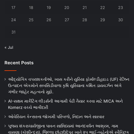
17
18
19
20
21
22
23
24
25
26
27
28
29
30
31
« Jul
Recent Posts
ઔદ્યોગિક વપરાશકર્તાઓ, ખાસ કરીને યુરિયા ફોર્માલ્ડીહાઇડ (UF) રેઝિન
ઉત્પાદન એકમોને સબસિડીવાળા કૃષિ યુરિયાના કથિત ડાયવર્ઝન અંગે
ગંભીર જાહેર મહત્વનો મુદ્દો.
AI-સક્ષમ માર્કેટિંગ લીડર્સની આગામી પેઢી તૈયાર કરવા માટે MICA અને
Komerz વચ્ચે ભાગીદારી
ઓવેરિયન કેન્સરના જોખમી પરિબળો, નિદાન અને સારવાર
પૂજ્ય શંકરાચાર્યજીના પાવન સાન્નિધ્યમાં આનંદવર્ધન આશ્રમ, ગામ
વાસણા (કોશીન્દ્રા), જિલ્લા છોટાઉદેપુર ખાતે ૨૫ ભાઈ-બહેનોએ સ્વૈચ્છિક