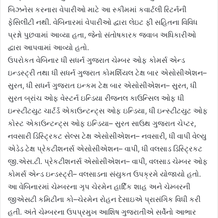
બિઝનેસ કરનારા વેપારીઓ માટે આ સ્કીમમાં કવાર્ટલી રિટર્નની
ફેસિલીટી નથી. વેબિનારમાં વેપારીઓ દ્વારા લેઇટ ફી સહિતના વિવિધ
પ્રશ્નો પુછવામાં આવ્યા હતા, જેનો સંતોષકારક જવાબ અધિકારીઓ
દ્વારા આપવામાં આવ્યો હતો.
ઉપરોકત વેબિનાર ધી સધર્ન ગુજરાત ચેમ્બર ઓફ કોમર્સ એન્ડ
ઇન્ડસ્ટ્રી તથા ધી સધર્ન ગુજરાત કોમર્શિયલ ટેક્ષ બાર એસોસીએશન–
સુરત, ધી સધર્ન ગુજરાત ઇન્કમ ટેક્ષ બાર એસોસીએશન– સુરત, ધી
સુરત બ્રાંચ ઓફ વેસ્ટર્ન ઇન્ડિયા રીજનલ કાઉન્સિલ ઓફ ધી
ઇન્સ્ટીટયુટ ચાર્ટર્ડ એકાઉન્ટન્ટ્‌સ ઓફ ઇન્ડિયા, ધી ઇન્સ્ટીટયુટ ઓફ
કોસ્ટ એકાઉન્ટન્ટ્‌સ ઓફ ઇન્ડિયા– સુરત સાઉથ ગુજરાત ચેપ્ટર,
નવસારી ડિસ્ટ્રિકટ સેલ્સ ટેક્ષ એસોસીએશન– નવસારી, ધી વાપી વેલ્યુ
એડેડ ટેક્ષ પ્રેકટીશનર્સ એસોસીએશન– વાપી, ધી વલસાડ ડિસ્ટ્રિકટ
જી.એસ.ટી. પ્રેકટીશનર્સ એસોસીએશન– વાપી, વલસાડ ચેમ્બર ઓફ
કોમર્સ એન્ડ ઇન્ડસ્ટ્રી– વલસાડના સંયુકત ઉપક્રમે યોજાયો હતો.
આ વેબિનારમાં ચેમ્બરના ગૃપ ચેરમેન હાર્દિક શાહ અને ચેમ્બરની
જીએસટી કમિટીના કો–ચેરમેન રોહન દેસાઇએ પ્રાસંગિક વિધી કરી
હતી. અંતે ચેમ્બરના ઉપપ્રમુખ આશિષ ગુજરાતીએ સર્વેનો આભાર