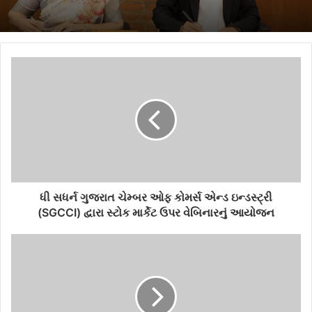
ધી સધર્ન ગુજરાત ચેમ્બર ઓફ કોમર્સ એન્ડ ઇન્ડસ્ટ્રી
(SGCCI) દ્વારા સ્ટોક માર્કેટ ઉપર વેબિનારનું આયોજન