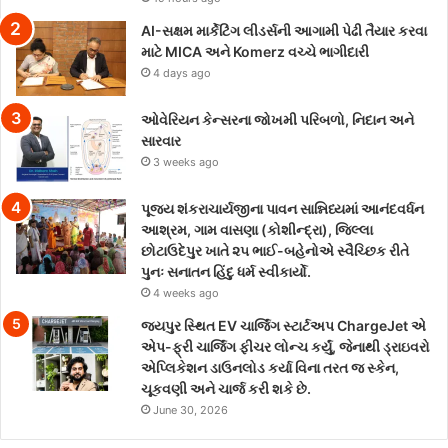
AI-સક્ષમ માર્કેટિંગ લીડર્સની આગામી પેઢી તૈયાર કરવા
માટે MICA અને Komerz વચ્ચે ભાગીદારી
4 days ago
ઓવેરિયન કેન્સરના જોખમી પરિબળો, નિદાન અને
સારવાર
3 weeks ago
પૂજ્ય શંકરાચાર્યજીના પાવન સાન્નિધ્યમાં આનંદવર્ધન
આશ્રમ, ગામ વાસણા (કોશીન્દ્રા), જિલ્લા
છોટાઉદેપુર ખાતે ૨૫ ભાઈ-બહેનોએ સ્વૈચ્છિક રીતે
પુનઃ સનાતન હિંદુ ધર્મ સ્વીકાર્યો.
4 weeks ago
જયપુર સ્થિત EV ચાર્જિંગ સ્ટાર્ટઅપ ChargeJet એ
એપ-ફ્રી ચાર્જિંગ ફીચર લોન્ચ કર્યું, જેનાથી ડ્રાઇવરો
એપ્લિકેશન ડાઉનલોડ કર્યા વિના તરત જ સ્કેન,
ચૂકવણી અને ચાર્જ કરી શકે છે.
June 30, 2026