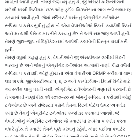
માહિતી આપી હતી. તેમણે જણાવ્યું હતું કે, જીએસટી કાઉન્સીલની
મળેલી ૪રમી મિટીંગમાં ઇઝ ઓફ ડુઈંગ બિઝનેસના ભાગ રૂપે ભલામણ
કરવામાં આવી હતી. જેમાં રજિસ્ટર્ડ પર્સનનું એગ્રીગેટ ટર્નઓવર
રૂપિયા પ કરોડ સુધીનું હોય તો એવા વેપારીઓએ રિટર્ન, કવાર્ટલી રિટર્ન
અને મન્થલી પેમેન્ટ કઇ રીતે કરવાનું છે? તે અંગે સમજણ આપી હતી.
તેમણે જુદા–જુદા નોટિફીકેશનમાં આપેલી કલમોની વિસ્તૃત ચર્ચા કરી
હતી.
તેમણે વધુમાં કહયું હતું કે, વેપારીઓને જીએસટીઆર ૩બીમાં રિટર્ન
ભરવાનું છે અને જેમનું એગ્રીગેટ ટર્નઓવર આગામી નાણાં કીય વર્ષમાં
રૂપિયા પ કરોડથી ઓછું હોય તો એવા વેપારીઓ QRMP સ્કીમનો લાભ
લઇ શકશે. જીએસટીઆર પ, ૬, ૭ અને કમ્પોઝીશન ડિલર્સ વિગેરે માટે
આ સ્કીમ લાગુ પડતી નથી. એગ્રીગેટ ટર્નઓવરની ગણતરી કરવાની છે
તે આગામી નાણાંકીય વર્ષ ર૦૧૦–ર૦ માં જેમનું રૂપિયા પ કરોડથી ઓછું
ટર્નઓવર છે અને રજિસ્ટર્ડ પર્સને તેમના રિટર્ન પોર્ટલ ઉપર અપલોડ
કર્યા છે તેમનું એગ્રીગેટ ટર્નઓવર કન્સીડર કરવામાં આવશે. જે
વેપારીઓનું એગ્રીગેટ ટર્નઓવર જે કવાર્ટરમાં રૂપિયા પ કરોડ કરતા
વધારે હોય તે કવાર્ટર તેમને પૂર્ણ કરવાનું રહેશે. ત્યાર પછીના કવાર્ટર
બાદ સંબંધિત વેપારી, નોર્મલ ડિલરમાં આવી જશે અને એ વેપારી QRMP