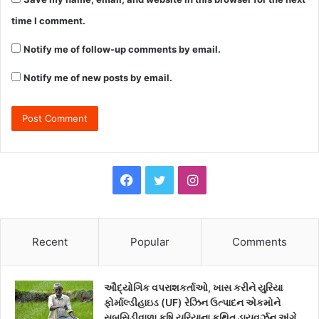
time I comment.
Notify me of follow-up comments by email.
Notify me of new posts by email.
F
T
I
a
w
n
c
i
s
Recent
Popular
Comments
e
t
t
ઔદ્યોગિક વપરાશકર્તાઓ, ખાસ કરીને યુરિયા
b
t
a
ફોર્માલ્ડીહાઇડ (UF) રેઝિન ઉત્પાદન એકમોને
સબસિડીવાળા કૃષિ યુરિયાના કથિત ડાયવર્ઝન અંગે