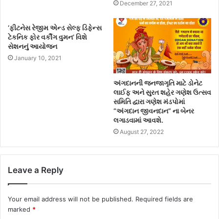
December 27, 2021
‘ફીટનેસ રેજીમ એન્ડ સેલ્ફ ડિફેન્સ
ટેકનિક ફોર વર્કીંગ વુમન’ વિશે
સેશનનું આયોજન
January 10, 2021
અંગદાનની જનજાગૃતિ માટે ડોનેટ
લાઈફ અને સુરત શહેર ગણેશ ઉત્સવ
સમિતિ દ્વારા ગણેશ મંડપોમાં
“અંગદાન જીવનદાન” ના બેનર
લગાડવામાં આવશે.
August 27, 2022
Leave a Reply
Your email address will not be published.
Required fields are
marked
*