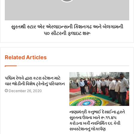
સુરતથી સ્ટાર એર એરલાઇન્સની કિશનગઢ અને બેલગામની
પ૦ સીટરની ફલાઇટ શરૂ
Related Articles
પશ્ચિમ રેલવે દ્વારા કટરા સ્ટેશન માટે
ચાર જોડીની વિશેષ ટ્રેનોનું પરિચાલન
December 26, 2020
નાણામંત્રી કનુભાઈ દેસાઈના હસ્તે
સુરતના ઉધના ખાતે રૂ.૧૧.૪૫
કરોડના ખર્ચે નવનિર્મિત ૬૬ કેવી
સબસ્ટેશનનું લોકાર્પણ