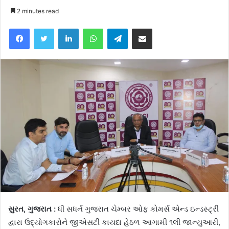
2 minutes read
Facebook
Twitter
LinkedIn
WhatsApp
Telegram
Share via Email
સુરત, ગુજરાત :
ધી સધર્ન ગુજરાત ચેમ્બર ઓફ કોમર્સ એન્ડ ઇન્ડસ્ટ્રી
દ્વારા ઉદ્યોગકારોને જીએસટી કાયદા હેઠળ આગામી ૧લી જાન્યુઆરી,