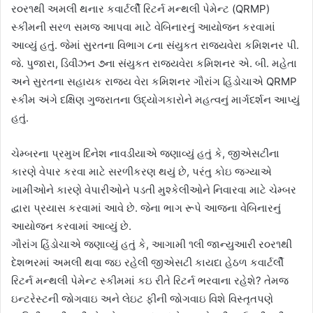
ર૦ર૧થી અમલી થનાર કવાર્ટર્લી રિટર્ન મન્થલી પેમેન્ટ (QRMP)
સ્કીમની સરળ સમજ આપવા માટે વેબિનારનું આયોજન કરવામાં
આવ્યું હતું. જેમાં સુરતના વિભાગ ૮ના સંયુકત રાજ્યવેરા કમિશનર પી.
જે. પુજારા, ડિવીઝન ૭ના સંયુકત રાજ્યવેરા કમિશનર એ. બી. મહેતા
અને સુરતના સહાયક રાજ્ય વેરા કમિશનર ગૌરાંગ હિંડોચાએ QRMP
સ્કીમ અંગે દક્ષિણ ગુજરાતના ઉદ્યોગકારોને મહત્વનું માર્ગદર્શન આપ્યું
હતું.
ચેમ્બરના પ્રમુખ દિનેશ નાવડીયાએ જણાવ્યું હતું કે, જીએસટીના
કારણે વેપાર કરવા માટે સરળીકરણ થયું છે, પરંતુ કોઇ જગ્યાએ
ખામીઓને કારણે વેપારીઓને પડતી મુશ્કેલીઓને નિવારવા માટે ચેમ્બર
દ્વારા પ્રયાસ કરવામાં આવે છે. જેના ભાગ રૂપે આજના વેબિનારનું
આયોજન કરવામાં આવ્યું છે.
ગૌરાંગ હિંડોચાએ જણાવ્યું હતું કે, આગામી ૧લી જાન્યુઆરી ર૦ર૧થી
દેશભરમાં અમલી થવા જઇ રહેલી જીએસટી કાયદા હેઠળ કવાર્ટર્લી
રિટર્ન મન્થલી પેમેન્ટ સ્કીમમાં કઇ રીતે રિટર્ન ભરવાના રહેશે? તેમજ
ઇન્ટરેસ્ટની જોગવાઇ અને લેઇટ ફીની જોગવાઇ વિશે વિસ્તૃતપણે