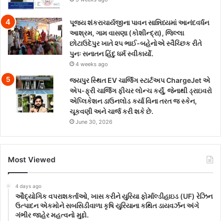
પૂજ્ય શંકરાચાર્યજીના પાવન સાન્નિધ્યમાં આનંદવર્ધન
આશ્રમ, ગામ વાસણા (કોશીન્દ્રા), જિલ્લા
છોટાઉદેપુર ખાતે ૨૫ ભાઈ-બહેનોએ સ્વૈચ્છિક રીતે
પુનઃ સનાતન હિંદુ ધર્મ સ્વીકાર્યો.
4 weeks ago
જયપુર સ્થિત EV ચાર્જિંગ સ્ટાર્ટઅપ ChargeJet એ
એપ-ફ્રી ચાર્જિંગ ફીચર લોન્ચ કર્યું, જેનાથી ડ્રાઇવરો
એપ્લિકેશન ડાઉનલોડ કર્યા વિના તરત જ સ્કેન,
ચૂકવણી અને ચાર્જ કરી શકે છે.
June 30, 2026
Most Viewed
4 days ago
ઔદ્યોગિક વપરાશકર્તાઓ, ખાસ કરીને યુરિયા ફોર્માલ્ડીહાઇડ (UF) રેઝિન
ઉત્પાદન એકમોને સબસિડીવાળા કૃષિ યુરિયાના કથિત ડાયવર્ઝન અંગે
ગંભીર જાહેર મહત્વનો મુદ્દો.