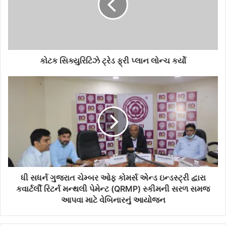
કોટક સિક્યુરિટિઝે ટ્રેડ ફ્રી પ્લાન લોન્ચ કર્યો
ધી સધર્ન ગુજરાત ચેમ્બર ઓફ કોમર્સ એન્ડ ઇન્ડસ્ટ્રી દ્વારા
કવાર્ટર્લી રિટર્ન મન્થલી પેમેન્ટ (QRMP) સ્કીમની સરળ સમજ
આપવા માટે વેબિનારનું આયોજન