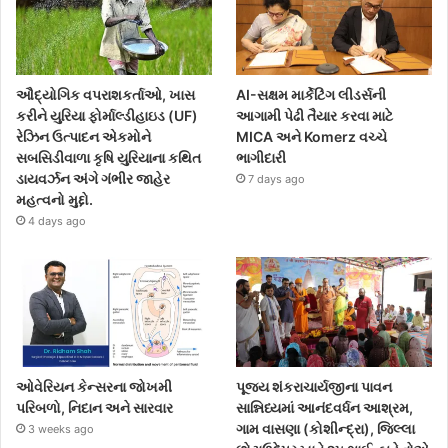
ઔદ્યોગિક વપરાશકર્તાઓ, ખાસ
AI-સક્ષમ માર્કેટિંગ લીડર્સની
કરીને યુરિયા ફોર્માલ્ડીહાઇડ (UF)
આગામી પેઢી તૈયાર કરવા માટે
રેઝિન ઉત્પાદન એકમોને
MICA અને Komerz વચ્ચે
સબસિડીવાળા કૃષિ યુરિયાના કથિત
ભાગીદારી
ડાયવર્ઝન અંગે ગંભીર જાહેર
7 days ago
મહત્વનો મુદ્દો.
4 days ago
ઓવેરિયન કેન્સરના જોખમી
પૂજ્ય શંકરાચાર્યજીના પાવન
પરિબળો, નિદાન અને સારવાર
સાન્નિધ્યમાં આનંદવર્ધન આશ્રમ,
ગામ વાસણા (કોશીન્દ્રા), જિલ્લા
3 weeks ago