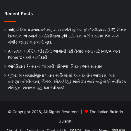
Recent Posts
ઔદ્યોગિક વપરાશકર્તાઓ, ખાસ કરીને યુરિયા ફોર્માલ્ડીહાઇડ (UF) રેઝિન
ઉત્પાદન એકમોને સબસિડીવાળા કૃષિ યુરિયાના કથિત ડાયવર્ઝન અંગે
ગંભીર જાહેર મહત્વનો મુદ્દો.
AI-સક્ષમ માર્કેટિંગ લીડર્સની આગામી પેઢી તૈયાર કરવા માટે MICA અને
Komerz વચ્ચે ભાગીદારી
ઓવેરિયન કેન્સરના જોખમી પરિબળો, નિદાન અને સારવાર
પૂજ્ય શંકરાચાર્યજીના પાવન સાન્નિધ્યમાં આનંદવર્ધન આશ્રમ, ગામ
વાસણા (કોશીન્દ્રા), જિલ્લા છોટાઉદેપુર ખાતે ૨૫ ભાઈ-બહેનોએ સ્વૈચ્છિક
રીતે પુનઃ સનાતન હિંદુ ધર્મ સ્વીકાર્યો.
© Copyright 2026, All Rights Reserved |
The Indian Bulletin
Gujarati
About Us
Advertise
Contact Us
DMCA
English News
हिंदी न्यूज़