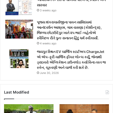
સારવાર
3 weeks ago
પૂજ્ય શંકરાચાર્યજીના પાવન સાન્નિધ્યમાં
આનંદવર્ધન આશ્રમ, ગામ વાસણા (કોશીન્દ્રા),
જિલ્લા છોટાઉદેપુર ખાતે ૨૫ ભાઈ-બહેનોએ
સ્વૈચ્છિક રીતે પુનઃ સનાતન હિંદુ ધર્મ સ્વીકાર્યો.
4 weeks ago
જયપુર સ્થિત EV ચાર્જિંગ સ્ટાર્ટઅપ ChargeJet
એ એપ-ફ્રી ચાર્જિંગ ફીચર લોન્ચ કર્યું, જેનાથી
ડ્રાઇવરો એપ્લિકેશન ડાઉનલોડ કર્યા વિના તરત જ
સ્કેન, ચૂકવણી અને ચાર્જ કરી શકે છે.
June 30, 2026
Last Modified