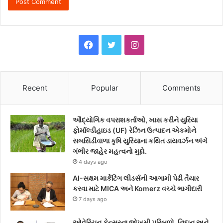
F
T
I
a
w
n
c
i
s
Recent
Popular
Comments
e
t
t
ઔદ્યોગિક વપરાશકર્તાઓ, ખાસ કરીને યુરિયા
b
t
a
ફોર્માલ્ડીહાઇડ (UF) રેઝિન ઉત્પાદન એકમોને
સબસિડીવાળા કૃષિ યુરિયાના કથિત ડાયવર્ઝન અંગે
o
e
g
ગંભીર જાહેર મહત્વનો મુદ્દો.
4 days ago
o
r
r
AI-સક્ષમ માર્કેટિંગ લીડર્સની આગામી પેઢી તૈયાર
k
a
કરવા માટે MICA અને Komerz વચ્ચે ભાગીદારી
7 days ago
m
ઓવેરિયન કેન્સરના જોખમી પરિબળો, નિદાન અને