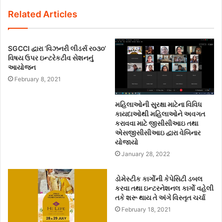
Related Articles
SGCCI દ્વારા ‘વિઝનરી લીડર્સ ર૦૩૦’
વિષય ઉપર ઇન્ટરેકટીવ સેશનનું
આયોજન
February 8, 2021
મહિલાઓની સુરક્ષા માટેના વિવિધ
કાયદાઓથી મહિલાઓને અવગત
કરાવવા માટે જીસીસીઆઇ તથા
એસજીસીસીઆઇ દ્વારા વેબિનાર
યોજાયો
January 28, 2022
ડોમેસ્ટીક કાર્ગોની કેપેસિટી ડબલ
કરવા તથા ઇન્ટરનેશનલ કાર્ગો વહેલી
તકે શરૂ થાય તે અંગે વિસ્તૃત ચર્ચા
February 18, 2021