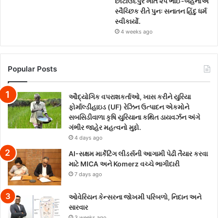
છોટાઉદેપુર ખાતે ૨૫ ભાઈ-બહેનોએ
સ્વૈચ્છિક રીતે પુનઃ સનાતન હિંદુ ધર્મ
સ્વીકાર્યો.
4 weeks ago
Popular Posts
ઔદ્યોગિક વપરાશકર્તાઓ, ખાસ કરીને યુરિયા
ફોર્માલ્ડીહાઇડ (UF) રેઝિન ઉત્પાદન એકમોને
સબસિડીવાળા કૃષિ યુરિયાના કથિત ડાયવર્ઝન અંગે
ગંભીર જાહેર મહત્વનો મુદ્દો.
4 days ago
AI-સક્ષમ માર્કેટિંગ લીડર્સની આગામી પેઢી તૈયાર કરવા
માટે MICA અને Komerz વચ્ચે ભાગીદારી
7 days ago
ઓવેરિયન કેન્સરના જોખમી પરિબળો, નિદાન અને
સારવાર
3 weeks ago