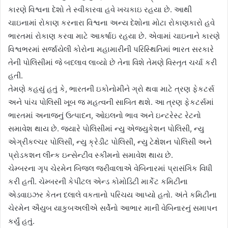
કારણે વિશ્વના દેશો તે સ્વીકારવા હવે ખચકાઇ રહયા છે. આથી
ચાઇનામાં રોકાણ કરનારા વિશ્વના અન્ય દેશોના મોટા રોકાણકારો હવે
ભારતમાં રોકાણ કરવા માટે આકર્ષાઇ રહયા છે. એવામાં ચાઇનાને કારણે
વિશ્વભરમાં સર્જાયેલી કોરોના મહામારીની પરિસ્થિતિમાં ભારત સરકારે
તેની પોલિસીમાં જે બદલાવ લાવ્યો છે તેના વિશે તેમણે વિસ્તૃત ચર્ચા કરી
હતી.
તેમણે કહયું હતું કે, ભારતની ઇકોનોમીને ગ્રો થવા માટે ત્રણ ફેકટર્સ
અને પાંચ પોલિસી ખૂબ જ મહત્વની સાબિત થશે. આ ત્રણ ફેકટર્સમાં
ભારતમાં અનાજનું ઉત્પાદન, ઓઇલનો ભાવ અને ઇન્ટરેસ્ટ રેટનો
સમાવેશ થાય છે. જ્યારે પોલિસીમાં ન્યુ એજ્યુકેશન પોલિસી, ન્યુ
એગ્રીકલ્ચર પોલિસી, ન્યુ ક્રેડીટ પોલિસી, ન્યુ ટેક્ષેશન પોલિસી અને
પ્રોડકશન લીન્ક ઇન્સેન્ટીવ સ્કીમનો સમાવેશ થાય છે.
ચેમ્બરના ગૃપ ચેરમેન બિજલ જરીવાલાએ વેબિનારમાં પ્રાસંગિક વિધી
કરી હતી. ચેમ્બરની કેપીટલ એન્ડ કોમોડિટી માર્કેટ કમિટીના
એડવાઇઝર કેતન દલાલે વકતાનો પરિચય આપ્યો હતો. અંતે કમિટીના
ચેરમેન ઐયુબ યાકુબઅલીએ સર્વેનો આભાર માની વેબિનારનું સમાપન
કર્યું હતું.