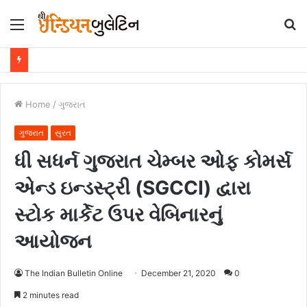
Menu
S
fo
Home
/
ગુજરાત
ગુજરાત
સુરત
ધી સધર્ન ગુજરાત ચેમ્બર ઓફ કોમર્સ
એન્ડ ઇન્ડસ્ટ્રી (SGCCI) દ્વારા
સ્ટોક માર્કેટ ઉપર વેબિનારનું
આયોજન
The Indian Bulletin Online
December 21, 2020
0
2 minutes read