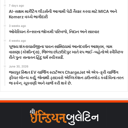
7 days ago
AI-સક્ષમ માર્કેટિંગ લીડર્સની આગામી પેઢી તૈયાર કરવા માટે MICA અને
Komerz વચ્ચે ભાગીદારી
3 weeks ago
ઓવેરિયન કેન્સરના જોખમી પરિબળો, નિદાન અને સારવાર
4 weeks ago
પૂજ્ય શંકરાચાર્યજીના પાવન સાન્નિધ્યમાં આનંદવર્ધન આશ્રમ, ગામ
વાસણા (કોશીન્દ્રા), જિલ્લા છોટાઉદેપુર ખાતે ૨૫ ભાઈ-બહેનોએ સ્વૈચ્છિક
રીતે પુનઃ સનાતન હિંદુ ધર્મ સ્વીકાર્યો.
June 30, 2026
જયપુર સ્થિત EV ચાર્જિંગ સ્ટાર્ટઅપ ChargeJet એ એપ-ફ્રી ચાર્જિંગ
ફીચર લોન્ચ કર્યું, જેનાથી ડ્રાઇવરો એપ્લિકેશન ડાઉનલોડ કર્યા વિના તરત
જ સ્કેન, ચૂકવણી અને ચાર્જ કરી શકે છે.