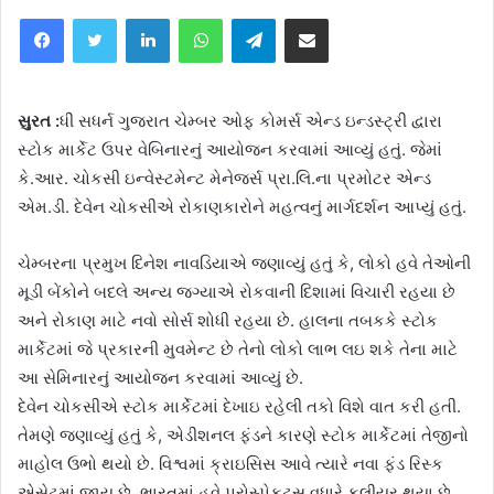
Facebook
Twitter
LinkedIn
WhatsApp
Telegram
Share via Email
સુરત :
ધી સધર્ન ગુજરાત ચેમ્બર ઓફ કોમર્સ એન્ડ ઇન્ડસ્ટ્રી દ્વારા
સ્ટોક માર્કેટ ઉપર વેબિનારનું આયોજન કરવામાં આવ્યું હતું. જેમાં
કે.આર. ચોકસી ઇન્વેસ્ટમેન્ટ મેનેજર્સ પ્રા.લિ.ના પ્રમોટર એન્ડ
એમ.ડી. દેવેન ચોકસીએ રોકાણકારોને મહત્વનું માર્ગદર્શન આપ્યું હતું.
ચેમ્બરના પ્રમુખ દિનેશ નાવડિયાએ જણાવ્યું હતું કે, લોકો હવે તેઓની
મૂડી બેંકોને બદલે અન્ય જગ્યાએ રોકવાની દિશામાં વિચારી રહયા છે
અને રોકાણ માટે નવો સોર્સ શોધી રહયા છે. હાલના તબકકે સ્ટોક
માર્કેટમાં જે પ્રકારની મુવમેન્ટ છે તેનો લોકો લાભ લઇ શકે તેના માટે
આ સેમિનારનું આયોજન કરવામાં આવ્યું છે.
દેવેન ચોકસીએ સ્ટોક માર્કેટમાં દેખાઇ રહેલી તકો વિશે વાત કરી હતી.
તેમણે જણાવ્યું હતું કે, એડીશનલ ફંડને કારણે સ્ટોક માર્કેટમાં તેજીનો
માહોલ ઉભો થયો છે. વિશ્વમાં ક્રાઇસિસ આવે ત્યારે નવા ફંડ રિસ્ક
એસેટમાં જાય છે. ભારતમાં હવે પ્રોસ્પેકટ્‌સ વધારે કલીયર થયા છે.