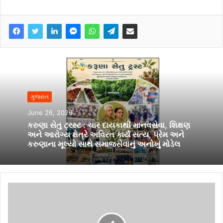
ગુજરાત
June 26, 2026
કરુણા સેતુ ટ્રસ્ટ : ચાર દાયકાથી માનવસેવા, શિક્ષણ
અને આરોગ્ય ક્ષેત્રે અવિરત કાર્ય સત્ય, પ્રેમ અને
કરુણાના મૂલ્યો સાથે સમાજસેવાનું અનોખું મોડેલ