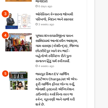
ભાગીદારી
6 days ago
ઓવેરિયન કેન્સરના જોખમી
પરિબળો, નિદાન અને સારવાર
3 weeks ago
પૂજ્ય શંકરાચાર્યજીના પાવન
સાન્નિધ્યમાં આનંદવર્ધન આશ્રમ,
ગામ વાસણા (કોશીન્દ્રા), જિલ્લા
છોટાઉદેપુર ખાતે ૨૫ ભાઈ-
બહેનોએ સ્વૈચ્છિક રીતે પુનઃ
સનાતન હિંદુ ધર્મ સ્વીકાર્યો.
4 weeks ago
જયપુર સ્થિત EV ચાર્જિંગ
સ્ટાર્ટઅપ ChargeJet એ એપ-
ફ્રી ચાર્જિંગ ફીચર લોન્ચ કર્યું,
જેનાથી ડ્રાઇવરો એપ્લિકેશન
ડાઉનલોડ કર્યા વિના તરત જ
સ્કેન, ચૂકવણી અને ચાર્જ કરી
શકે છે.