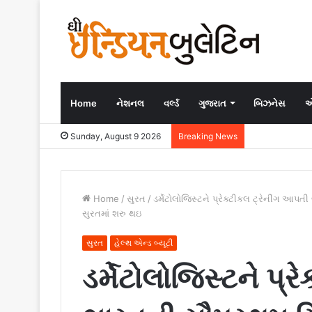
Home
નેશનલ
વર્લ્ડ
ગુજરાત
બિઝનેસ
એ
Sunday, August 9 2026
Breaking News
Home
/
સુરત
/
ડર્મેટોલોજિસ્ટને પ્રેક્ટીકલ ટ્રેનીંગ આપતી
સુરતમાં શરુ થઇ
સુરત
હેલ્થ એન્ડ બ્યૂટી
ડર્મેટોલોજિસ્ટને પ્