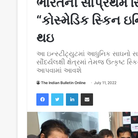
ભારતની સૌપ્રથમ સ્ક
“કોસ્મેડિક સ્કિન ઇન્
થઇ
આ ઇન્સ્ટીટ્યુટમાં આધુનિક સાઘનો સાથે
સૌંદર્યલક્ષી ક્ષેત્રમાં તેમજ ઉત્કૃષ્ટ સ
આપવામાં આવશે
The Indian Bulletin Online
July 11, 2022
Facebook
Twitter
LinkedIn
Share via Email