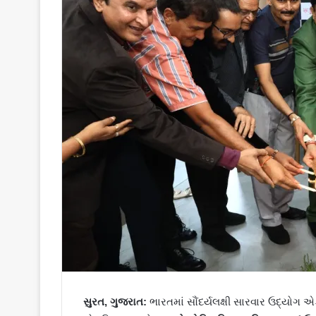
સુરત, ગુજરાત:
ભારતમાં સૌંદર્યલક્ષી સારવાર ઉદ્યોગ 