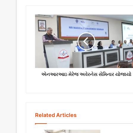
એનઆરઆઇ મેરેજ અવેરનેસ સેમિનાર યોજાયો
Related Articles