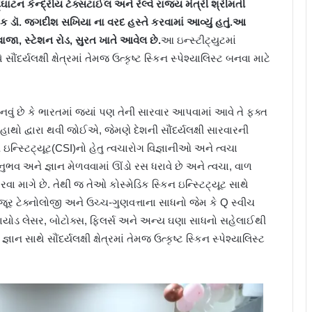
્ઘાટન કેન્દ્રીય ટેક્સટાઈલ અને રેલ્વે રાજ્ય મંત્રી શ્રીમતી
ક ડૉ. જગદીશ સખિયા ના વરદ હસ્તે કરવામાં આવ્યું હતું.આ
વાજા
,
સ્ટેશન રોડ
,
સુરત ખાતે આવેલ છે.
આ ઇન્સ્ટીટ્યુટમાં
ંદર્યલક્ષી ક્ષેત્રમાં તેમજ ઉત્કૃષ્ટ સ્કિન સ્પેશ્યાલિસ્ટ બનવા માટે
માનવું છે કે ભારતમાં જ્યાં પણ તેની સારવાર આપવામાં આવે તે ફક્ત
 હાથો દ્વારા થવી જોઈએ, જેમણે દેશની સૌંદર્યલક્ષી સારવારની
િન ઇન્સ્ટિટ્યૂટ(CSI)નો હેતુ ત્વચારોગ વિજ્ઞાનીઓ અને ત્વચા
નુભવ અને જ્ઞાન મેળવવામાં ઊંડો રસ ધરાવે છે અને ત્વચા, વાળ
રવા માગે છે. તેથી જ તેઓ કોસ્મેડિક સ્કિન ઇન્સ્ટિટ્યૂટ સાથે
ર ટેક્નોલોજી અને ઉચ્ચ-ગુણવત્તાના સાધનો જેમ કે Q સ્વીચ
ાયોડ લેસર, બોટોક્સ, ફિલર્સ અને અન્ય ઘણા સાધનો સહેલાઈથી
ાન સાથે સૌંદર્યલક્ષી ક્ષેત્રમાં તેમજ ઉત્કૃષ્ટ સ્કિન સ્પેશ્યાલિસ્ટ