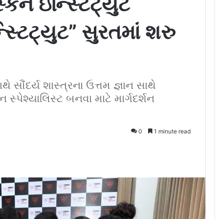
િન ઇન્સ્ટિટ્યુટ
સ્ટિટ્યુટ” સુરતમાં શરુ
 સૌંદર્ય શાસ્ત્રના ઉત્તમ જ્ઞાન સાથે
્કિન સ્પેશ્યાલિસ્ટ બનવા માટે માર્ગદર્શન
0
1 minute read