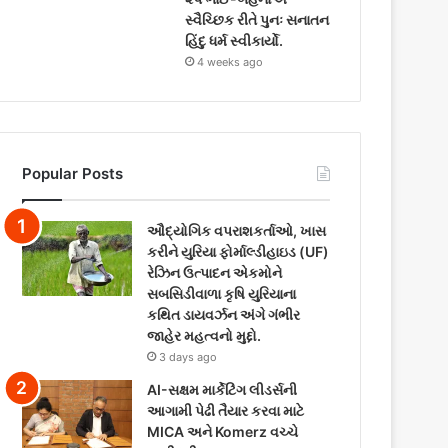
સ્વૈચ્છિક રીતે પુનઃ સનાતન
હિંદુ ધર્મ સ્વીકાર્યો.
4 weeks ago
Popular Posts
ઔદ્યોગિક વપરાશકર્તાઓ, ખાસ
કરીને યુરિયા ફોર્માલ્ડીહાઇડ (UF)
રેઝિન ઉત્પાદન એકમોને
સબસિડીવાળા કૃષિ યુરિયાના
કથિત ડાયવર્ઝન અંગે ગંભીર
જાહેર મહત્વનો મુદ્દો.
3 days ago
AI-સક્ષમ માર્કેટિંગ લીડર્સની
આગામી પેઢી તૈયાર કરવા માટે
MICA અને Komerz વચ્ચે