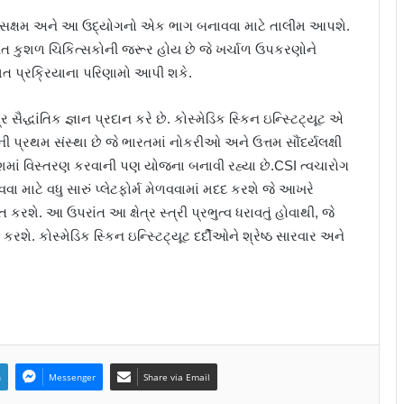
ેમને સક્ષમ અને આ ઉદ્યોગનો એક ભાગ બનાવવા માટે તાલીમ આપશે.
્યંત કુશળ ચિકિત્સકોની જરૂર હોય છે જે ખર્ચાળ ઉપકરણોને
ત પ્રક્રિયાના પરિણામો આપી શકે.
સૈદ્ધાંતિક જ્ઞાન પ્રદાન કરે છે. કોસ્મેડિક સ્કિન ઇન્સ્ટિટ્યૂટ એ
ેની પ્રથમ સંસ્થા છે જે ભારતમાં નોકરીઓ અને ઉત્તમ સૌંદર્યલક્ષી
 દેશમાં વિસ્તરણ કરવાની પણ યોજના બનાવી રહ્યા છે.CSI ત્વચારોગ
વા માટે વધુ સારું પ્લેટફોર્મ મેળવવામાં મદદ કરશે જે આખરે
કરશે. આ ઉપરાંત આ ક્ષેત્ર સ્ત્રી પ્રભુત્વ ધરાવતું હોવાથી, જે
શે. કોસ્મેડિક સ્કિન ઇન્સ્ટિટ્યૂટ દર્દીઓને શ્રેષ્ઠ સારવાર અને
n
Messenger
Share via Email