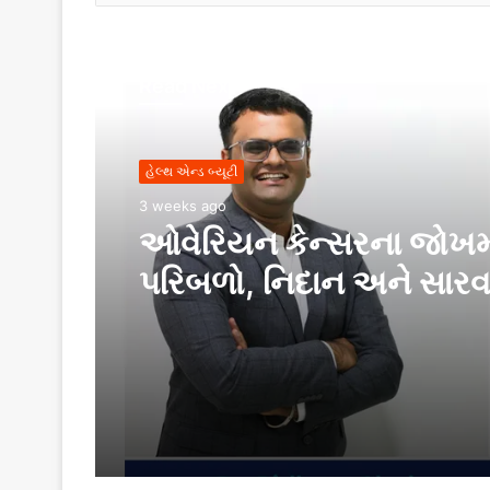
Read Next
હેલ્થ એન્ડ બ્યૂટી
3 weeks ago
ઓવેરિયન કેન્સરના જોખ
પરિબળો, નિદાન અને સારવ