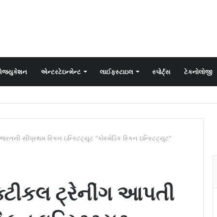
જ્યુકેશન
એન્ટરટેઇન્મેન્ટ
લાઈફસ્ટાઇલ
સ્પોર્ટ્સ
ટેકનોલોજી
 ભારતની સૌપ્રથમ સ્કિન ઇન્સ્ટિટ્યુટ “કોસ્મેડિક સ્કિન ઇન્સ્ટિટ્યુટ”
રેક્ટીકલ ટ્રેનીંગ આપતી