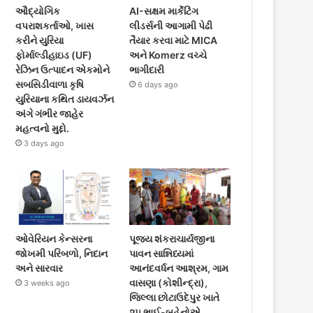
ઔદ્યોગિક
AI-સક્ષમ માર્કેટિંગ
વપરાશકર્તાઓ, ખાસ
લીડર્સની આગામી પેઢી
કરીને યુરિયા
તૈયાર કરવા માટે MICA
ફોર્માલ્ડીહાઇડ (UF)
અને Komerz વચ્ચે
રેઝિન ઉત્પાદન એકમોને
ભાગીદારી
સબસિડીવાળા કૃષિ
6 days ago
યુરિયાના કથિત ડાયવર્ઝન
અંગે ગંભીર જાહેર
મહત્વનો મુદ્દો.
3 days ago
ઓવેરિયન કેન્સરના
પૂજ્ય શંકરાચાર્યજીના
જોખમી પરિબળો, નિદાન
પાવન સાન્નિધ્યમાં
અને સારવાર
આનંદવર્ધન આશ્રમ, ગામ
વાસણા (કોશીન્દ્રા),
3 weeks ago
જિલ્લા છોટાઉદેપુર ખાતે
૨૫ ભાઈ-બહેનોએ