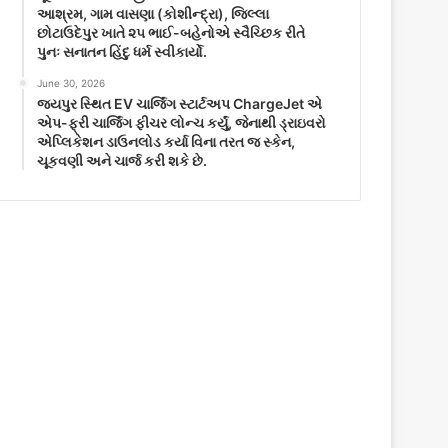
આશ્રમ, ગામ વાસણા (કોશીન્દ્રા), જિલ્લા
છોટાઉદેપુર ખાતે ૨૫ ભાઈ-બહેનોએ સ્વૈચ્છિક રીતે
પુનઃ સનાતન હિંદુ ધર્મ સ્વીકાર્યો.
June 30, 2026
જયપુર સ્થિત EV ચાર્જિંગ સ્ટાર્ટઅપ ChargeJet એ
એપ-ફ્રી ચાર્જિંગ ફીચર લોન્ચ કર્યું, જેનાથી ડ્રાઇવરો
એપ્લિકેશન ડાઉનલોડ કર્યા વિના તરત જ સ્કેન,
ચૂકવણી અને ચાર્જ કરી શકે છે.