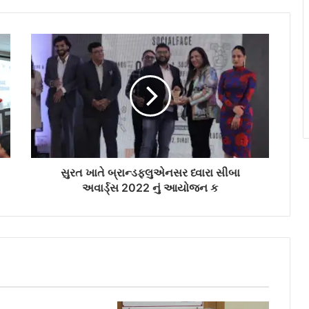
સુરત ખાતે બ્રાન્ડફ્લુએનસર ધ્વારા સીબા
અવાર્ડ્સ 2022 નું આયોજન ક