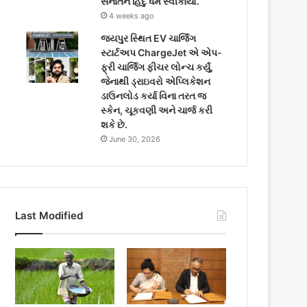
સનાતન હિંદુ ધર્મ સ્વીકાર્યો.
4 weeks ago
જયપુર સ્થિત EV ચાર્જિંગ
સ્ટાર્ટઅપ ChargeJet એ એપ-
ફ્રી ચાર્જિંગ ફીચર લોન્ચ કર્યું,
જેનાથી ડ્રાઇવરો એપ્લિકેશન
ડાઉનલોડ કર્યા વિના તરત જ
સ્કેન, ચૂકવણી અને ચાર્જ કરી
શકે છે.
June 30, 2026
Last Modified