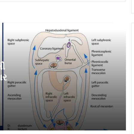
ઓવેરિયન કેન્સરના જોખમી પરિબળો, નિદાન
અને સારવાર
Best Orthopedic Doctor in Dindoli – Dr.
Abhishek Yadav ઘૂંટણ અને કમરના દુખાવા
માટે વિશ્વાસનું નામ
મી
‘અવાદા ભારત ઉદય યાત્રા’સૂરત પહોંચી,
ક્લિન એનર્જી અપનાવવા પાયાના સ્તરે
ાર
જાગૃકતાનો પ્રસાર કર્યો
અમદાવાદમાં બેકપેઇનનો દુખાવો વધી રહ્યો
છે: વ્યાના કેર તેને કેવી રીતે બદલી શકે છે ?
તેના વિશે જાણો.
વિરારમાં ‘દૃષ્ટિ આઈ હોસ્પિટલ’ના આધુનિક
વિસ્તરણનું ઉદ્ઘાટન; વર્લ્ડ ક્લાસ આંખોની
સારવાર હવે સ્થાનિક સ્તરે ઉપલબ્ધ