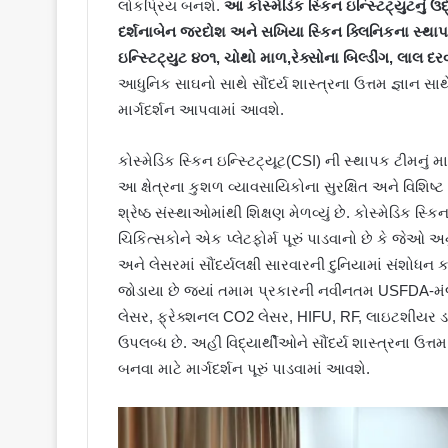
લોકપ્રિય બનશે.
આ કોસ્મેડિક સ્કિન ઇન્સ્ટિટ્યુટનું ઉદ
દર્શનાબેન જરદોશ અને સખિયા સ્કિન ક્લિનિકના સ્થાપ
ઇન્સ્ટિટ્યુટ ૪૦૧, ચોથો માળ,રેક્સોના બિલ્ડીંગ
,
લાલ દર
આધુનિક સાઘનો સાથે સૌંદર્ય શાસ્ત્રના ઉત્તમ જ્ઞાન સાથે સૌ
માર્ગદર્શન આપવામાં આવશે.
કોસ્મેડિક સ્કિન ઇન્સ્ટિટ્યૂટ(CSI) ની સ્થાપક ટીમનું 
આ ક્ષેત્રના કુશળ વ્યાવસાયિકોના સુરક્ષિત અને વિશિષ્ટ
શ્રેષ્ઠ સંસ્થાઓમાંથી શિક્ષણ મેળવ્યું છે. કોસ્મેડિક સ્ક
ચિકિત્સકોને એક પ્લેટફોર્મ પૂરું પાડવાનો છે કે જેઓ અ
અને લેસરમાં સૌંદર્યલક્ષી સારવારની દુનિયામાં સંશોધન ક
જોડાયા છે જ્યાં તમામ પ્રકારની નવીનતમ USFDA-મંજૂ
લેસર, ફ્રેક્શનલ CO2 લેસર, HIFU, RF, લાઇટશીયર ડ
ઉપલબ્ધ છે. અહી વિદ્યાર્થીઓને સૌંદર્ય શાસ્ત્રના ઉત્તમ જ્ઞ
બનવા માટે માર્ગદર્શન પૂરું પાડવામાં આવશે.