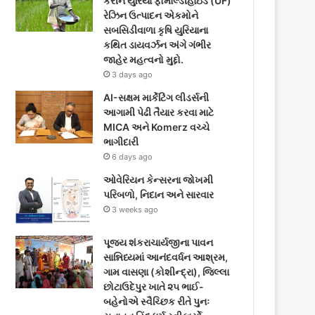
કરીને યુરિયા ફોર્માલ્ડીહાઇડ (UF)
o
e
g
રેઝિન ઉત્પાદન એકમોને
સબસિડીવાળા કૃષિ યુરિયાના
o
r
r
કથિત ડાયવર્ઝન અંગે ગંભીર
જાહેર મહત્વનો મુદ્દો.
k
a
3 days ago
m
AI-સક્ષમ માર્કેટિંગ લીડર્સની
આગામી પેઢી તૈયાર કરવા માટે
MICA અને Komerz વચ્ચે
ભાગીદારી
6 days ago
ઓવેરિયન કેન્સરના જોખમી
પરિબળો, નિદાન અને સારવાર
3 weeks ago
પૂજ્ય શંકરાચાર્યજીના પાવન
સાન્નિધ્યમાં આનંદવર્ધન આશ્રમ,
ગામ વાસણા (કોશીન્દ્રા), જિલ્લા
છોટાઉદેપુર ખાતે ૨૫ ભાઈ-
બહેનોએ સ્વૈચ્છિક રીતે પુનઃ