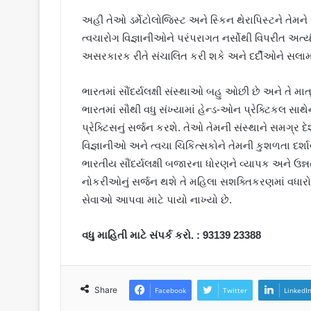
અહીં તેઓ ડર્મેટોલોજિસ્ટ અને સ્કિન થેરાપિસ્ટને ત
ત્વચારોગ વિજ્ઞાનીઓને પરંપરાગત નર્સોથી વિપરીત અત
અસરકારક રીતે સંચાલિત કરી શકે અને દર્દીઓને સલામ
ભારતમાં સૌંદર્યલક્ષી સંસ્થાઓ બહુ ઓછી છે અને તે માત્ર 
ભારતમાં સૌથી વધુ સંખ્યામાં હેન્ડ-ઓન ​​પ્રેક્ટિકલ સાથ
પ્રેક્ટિસનું સર્જન કરશે. તેઓ તેમની સંસ્થાને સમગ્ર
વિજ્ઞાનીઓ અને ત્વચા ચિકિત્સકોને તેમની કુશળતા દર્શાવ
ભારતીય સૌંદર્યલક્ષી બજારના ધોરણને વ્યાપક અને ઉન્નત 
નોકરીઓનું સર્જન થશે તે મહિલા સશક્તિકરણમાં વધારો કર
સેવાઓ આપવા માટે પાયો નાખ્યો છે.
વધુ માહિતી માટે સંપર્ક કરો.
:
93139 23388
Share
Facebook
Twitter
LinkedI