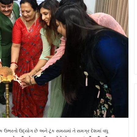
એક ઉભરતો ઉદ્યોગ છે અને ટૂંક સમયમાં તે સમગ્ર દેશમાં વધુ