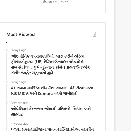
June 30, 2026
Most Viewed
3 days ago
ઔદ્યોગિક વપરાશકર્તાઓ, ખાસ કરીને યુરિયા
ફોર્માલ્ડીહાઇડ (UF) રેઝિન ઉત્પાદન એકમોને
સબસિડીવાળા કૃષિ યુરિયાના કથિત ડાયવર્ઝન અંગે
ગંભીર જાહેર મહત્વનો મુદ્દો.
6 days ago
AI-સક્ષમ માર્કેટિંગ લીડર્સની આગામી પેઢી તૈયાર કરવા
માટે MICA અને Komerz વચ્ચે ભાગીદારી
3 weeks ago
ઓવેરિયન કેન્સરના જોખમી પરિબળો, નિદાન અને
સારવાર
4 weeks ago
પૂજ્ય શંકરાચાર્યજીના પાવન સાન્નિધ્યમાં આનંદવર્ધન