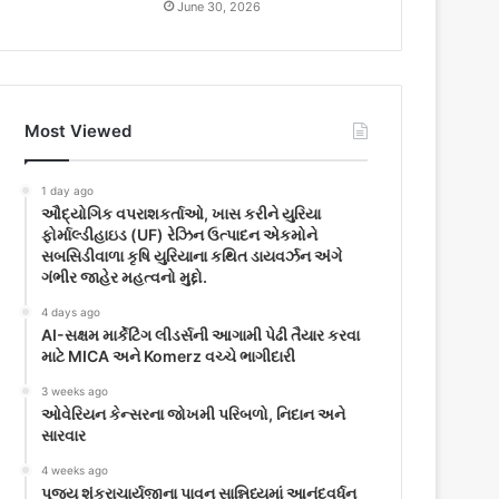
June 30, 2026
Most Viewed
1 day ago
ઔદ્યોગિક વપરાશકર્તાઓ, ખાસ કરીને યુરિયા
ફોર્માલ્ડીહાઇડ (UF) રેઝિન ઉત્પાદન એકમોને
સબસિડીવાળા કૃષિ યુરિયાના કથિત ડાયવર્ઝન અંગે
ગંભીર જાહેર મહત્વનો મુદ્દો.
4 days ago
AI-સક્ષમ માર્કેટિંગ લીડર્સની આગામી પેઢી તૈયાર કરવા
માટે MICA અને Komerz વચ્ચે ભાગીદારી
3 weeks ago
ઓવેરિયન કેન્સરના જોખમી પરિબળો, નિદાન અને
સારવાર
4 weeks ago
પૂજ્ય શંકરાચાર્યજીના પાવન સાન્નિધ્યમાં આનંદવર્ધન