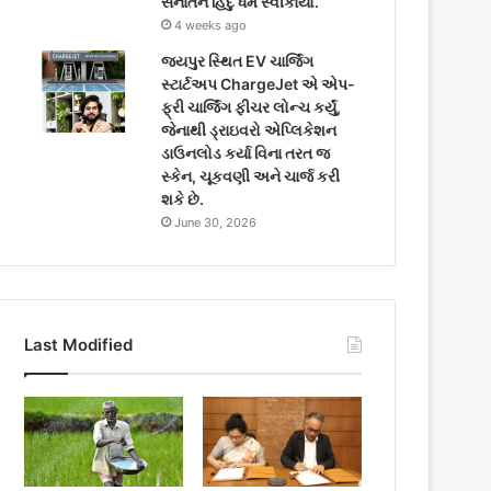
સનાતન હિંદુ ધર્મ સ્વીકાર્યો.
4 weeks ago
જયપુર સ્થિત EV ચાર્જિંગ
સ્ટાર્ટઅપ ChargeJet એ એપ-
ફ્રી ચાર્જિંગ ફીચર લોન્ચ કર્યું,
જેનાથી ડ્રાઇવરો એપ્લિકેશન
ડાઉનલોડ કર્યા વિના તરત જ
સ્કેન, ચૂકવણી અને ચાર્જ કરી
શકે છે.
June 30, 2026
Last Modified