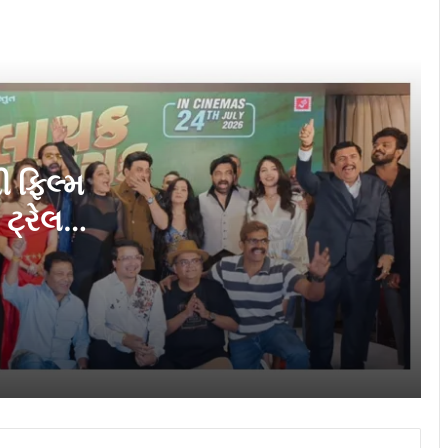
લંડનમાં શૂટ થયેલી ગુજરાતી ફિલ્મ “લાયક
નાલાયક”નું ટીઝર, ટ્રેલર, પોસ્ટર અને સંગીત
ભવ્ય સમારોહમાં લોન્ચ
વન સિનેમાઝ, મુકતા A2 સિનેમાઝ દ્વારા
સંચાલિત મહેસાણામાં લક્ઝરી મલ્ટિપ્લેક્સનું
ઉદ્ઘાટન
ી ફિલ્મ
સિદ્ધાંત મોશન પિક્ચર્સ રજૂ કરે છે ગુજરાતી
સિનેમામાં માતૃત્વની મહેક , “મલુમાડી”
ટ્રેલર,
મારોહમાં
અગસ્ત એન્ટરટેઇનમેન્ટે મુક્તા એ2
સિનેમાઝ દ્વારા સંચાલિત પ્રીમિયમ થ્રી-
સ્ક્રીન પ્રોપર્ટી સાથે સુરતનો સૌથી વૈભવી
સિનેમા અનુભવ લોન્ચ કર્યો છે
ગુજરાતી ફિલ્મ ‘વિશ્વગુરુ’સુરત ની પોતાની
ફિલ્મ