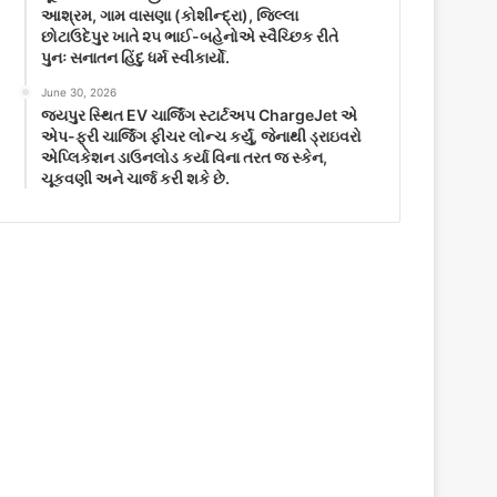
આશ્રમ, ગામ વાસણા (કોશીન્દ્રા), જિલ્લા
છોટાઉદેપુર ખાતે ૨૫ ભાઈ-બહેનોએ સ્વૈચ્છિક રીતે
પુનઃ સનાતન હિંદુ ધર્મ સ્વીકાર્યો.
June 30, 2026
જયપુર સ્થિત EV ચાર્જિંગ સ્ટાર્ટઅપ ChargeJet એ
એપ-ફ્રી ચાર્જિંગ ફીચર લોન્ચ કર્યું, જેનાથી ડ્રાઇવરો
એપ્લિકેશન ડાઉનલોડ કર્યા વિના તરત જ સ્કેન,
ચૂકવણી અને ચાર્જ કરી શકે છે.