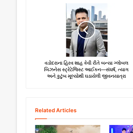
વડોદરાના હિરવ શાહ કેવી રીતે બન્યા ગ્લોબલ
બિઝનેસ સ્ટ્રેટેજિસ્ટ આઈકન—સંઘર્ષ, ત્યાગ
અને કુટુંબ મૂલ્યોથી ઘડાયેલી જીવનયાત્રા
Related Articles