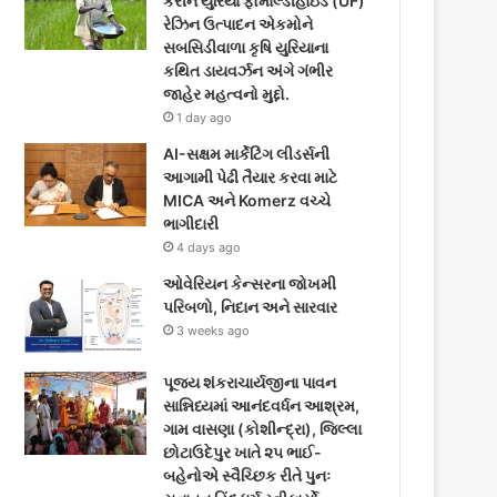
કરીને યુરિયા ફોર્માલ્ડીહાઇડ (UF)
o
e
g
રેઝિન ઉત્પાદન એકમોને
સબસિડીવાળા કૃષિ યુરિયાના
o
r
r
કથિત ડાયવર્ઝન અંગે ગંભીર
જાહેર મહત્વનો મુદ્દો.
k
a
1 day ago
m
AI-સક્ષમ માર્કેટિંગ લીડર્સની
આગામી પેઢી તૈયાર કરવા માટે
MICA અને Komerz વચ્ચે
ભાગીદારી
4 days ago
ઓવેરિયન કેન્સરના જોખમી
પરિબળો, નિદાન અને સારવાર
3 weeks ago
પૂજ્ય શંકરાચાર્યજીના પાવન
સાન્નિધ્યમાં આનંદવર્ધન આશ્રમ,
ગામ વાસણા (કોશીન્દ્રા), જિલ્લા
છોટાઉદેપુર ખાતે ૨૫ ભાઈ-
બહેનોએ સ્વૈચ્છિક રીતે પુનઃ