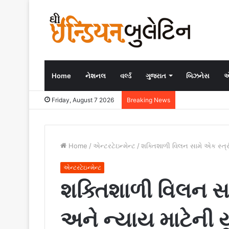
Home
નેશનલ
વર્લ્ડ
ગુજરાત
બિઝનેસ
એ
Friday, August 7 2026
Breaking News
Home
/
એન્ટરટેઇન્મેન્ટ
/
શક્તિશાળી વિલન સામે એક સ્ત્ર
એન્ટરટેઇન્મેન્ટ
શક્તિશાળી વિલન સા
અને ન્યાય માટેની ય