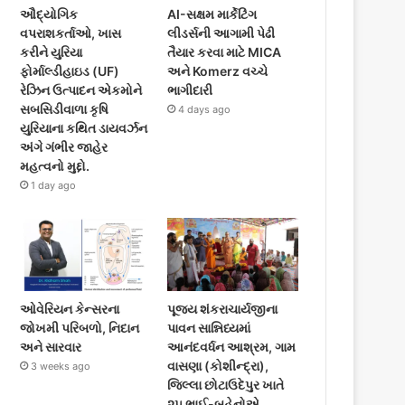
ઔદ્યોગિક
AI-સક્ષમ માર્કેટિંગ
વપરાશકર્તાઓ, ખાસ
લીડર્સની આગામી પેઢી
કરીને યુરિયા
તૈયાર કરવા માટે MICA
ફોર્માલ્ડીહાઇડ (UF)
અને Komerz વચ્ચે
રેઝિન ઉત્પાદન એકમોને
ભાગીદારી
સબસિડીવાળા કૃષિ
4 days ago
યુરિયાના કથિત ડાયવર્ઝન
અંગે ગંભીર જાહેર
મહત્વનો મુદ્દો.
1 day ago
ઓવેરિયન કેન્સરના
પૂજ્ય શંકરાચાર્યજીના
જોખમી પરિબળો, નિદાન
પાવન સાન્નિધ્યમાં
અને સારવાર
આનંદવર્ધન આશ્રમ, ગામ
વાસણા (કોશીન્દ્રા),
3 weeks ago
જિલ્લા છોટાઉદેપુર ખાતે
૨૫ ભાઈ-બહેનોએ