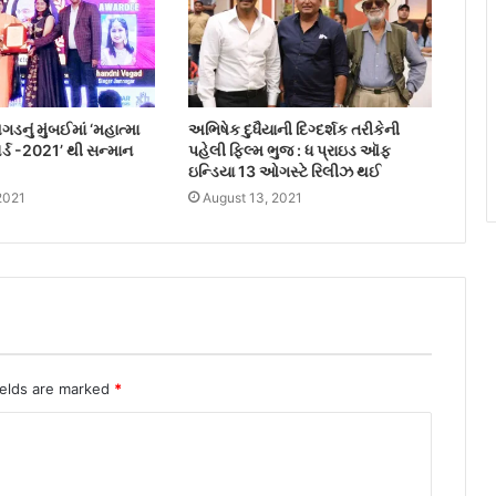
ેગડનું મુંબઈમાં ‘મહાત્મા
અભિષેક દુધૈયાની દિગ્દર્શક તરીકેની
ોર્ડ -2021’ થી સન્માન
પહેલી ફિલ્મ ભુજ : ધ પ્રાઇડ ઑફ
ઇન્ડિયા 13 ઓગસ્ટે રિલીઝ થઈ
2021
August 13, 2021
ields are marked
*