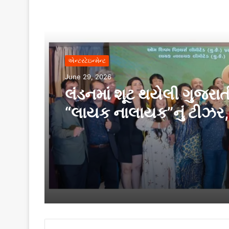
Read Next
એન્ટરટેઇન્મેન્ટ
June 29, 2026
લંડનમાં શૂટ થયેલી ગુજરાત
“લાયક નાલાયક”નું ટીઝર, 
પોસ્ટર અને સંગીત ભવ્ય સ
લોન્ચ