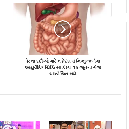
પેટના દર્દીઓ માટે વડોદરામાં નિઃશુલ્ક મેગા
આયુર્વેદિક ચિકિત્સા કેમ્પ, 15 જૂનના રોજ
આયોજિત થશે