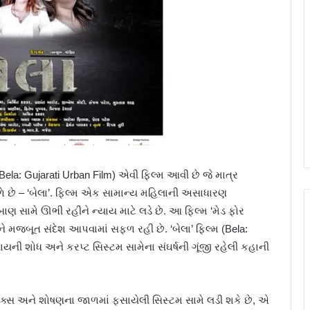
(Bela: Gujarati Urban Film) એવી ફિલ્મ આવી છે જે માત્ર
છે – ‘બેલા’. ફિલ્મ એક સામાન્ય મહિલાની અસાધારણ
ણ સામે ઊભી રહીને ન્યાય માટે લડે છે. આ ફિલ્મ ‘મેડ ફોર
 મજબૂત સંદેશ આપવામાં સફળ રહી છે. ‘બેલા’ ફિલ્મ (Bela:
ાયની શોધ અને કરપ્ટ સિસ્ટમ સામેના સંઘર્ષની ગૂંજી રહેલી કહાની
ટિક્સ અને શોષણના જાળમાં ફસાયેલી સિસ્ટમ સામે લડી શકે છે, એ