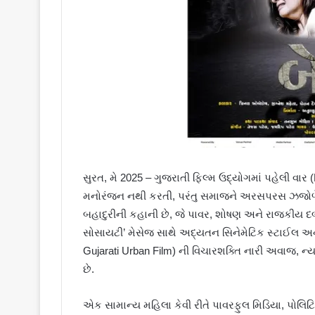
સુરત, મે 2025 – ગુજરાતી ફિલ્મ ઉદ્યોગમાં પહેલી વાર 
મનોરંજન નથી કરતી, પરંતુ સમાજને અરસપરસ ઝજોળે 
બહાદુરીની કહાની છે, જે પાવર, શોષણ અને રાજકીય દબા
સોસાયટી’ મેસેજ સાથે અદ્યતન સિનેમેટિક સ્ટાઈલ અને
Gujarati Urban Film) ની વિચારશક્તિ નારી અવાજ, ન્ય
છે.
એક સામાન્ય મહિલા કેવી રીતે પાવરફુલ મિડિયા, પોલિ