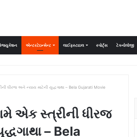
જ્યુકેશન
એન્ટરટેઇન્મેન્ટ
લાઈફસ્ટાઇલ
સ્પોર્ટ્સ
ટેકનોલોજી
ીની ધીરજ અને ન્યાય માટેની યુદ્ધગાથા – Bela Gujarati Movie
મે એક સ્ત્રીની ધીરજ
ુદ્ધગાથા – Bela