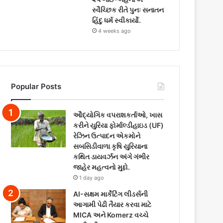
સ્વૈચ્છિક રીતે પુનઃ સનાતન
હિંદુ ધર્મ સ્વીકાર્યો.
4 weeks ago
Popular Posts
ઔદ્યોગિક વપરાશકર્તાઓ, ખાસ
કરીને યુરિયા ફોર્માલ્ડીહાઇડ (UF)
રેઝિન ઉત્પાદન એકમોને
સબસિડીવાળા કૃષિ યુરિયાના
કથિત ડાયવર્ઝન અંગે ગંભીર
જાહેર મહત્વનો મુદ્દો.
1 day ago
AI-સક્ષમ માર્કેટિંગ લીડર્સની
આગામી પેઢી તૈયાર કરવા માટે
MICA અને Komerz વચ્ચે