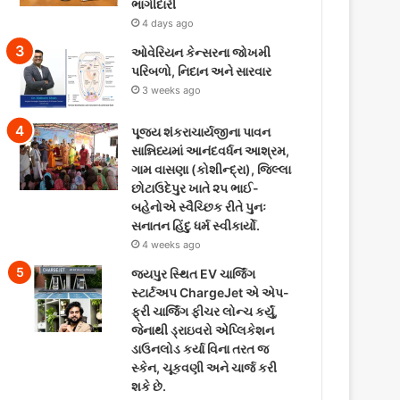
ભાગીદારી
4 days ago
ઓવેરિયન કેન્સરના જોખમી
પરિબળો, નિદાન અને સારવાર
3 weeks ago
પૂજ્ય શંકરાચાર્યજીના પાવન
સાન્નિધ્યમાં આનંદવર્ધન આશ્રમ,
ગામ વાસણા (કોશીન્દ્રા), જિલ્લા
છોટાઉદેપુર ખાતે ૨૫ ભાઈ-
બહેનોએ સ્વૈચ્છિક રીતે પુનઃ
સનાતન હિંદુ ધર્મ સ્વીકાર્યો.
4 weeks ago
જયપુર સ્થિત EV ચાર્જિંગ
સ્ટાર્ટઅપ ChargeJet એ એપ-
ફ્રી ચાર્જિંગ ફીચર લોન્ચ કર્યું,
જેનાથી ડ્રાઇવરો એપ્લિકેશન
ડાઉનલોડ કર્યા વિના તરત જ
સ્કેન, ચૂકવણી અને ચાર્જ કરી
શકે છે.