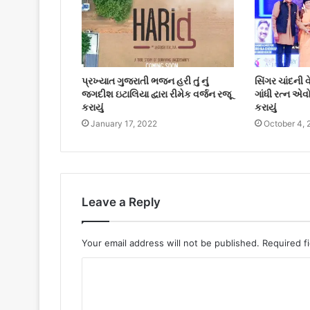
પ્રખ્યાત ગુજરાતી ભજન હરી તું નું
સિંગર ચાંદની વ
જગદીશ ઇટાલિયા દ્વારા રીમેક વર્જન રજૂ
ગાંધી રત્ન એવ
કરાયું
કરાયું
January 17, 2022
October 4, 
Leave a Reply
Your email address will not be published.
Required f