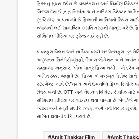
ફિલ્મનું મુખ્ય ધ્યેય છે.ડાયરેકશન અને નિર્માણ ડિરેકટ
બિજલ દેસાઈ ,સહ નિર્માતા અને કાસ્ટિંગ ડિરેક્ટર અમિત
દ્રષ્ટિકોણ અપનાવ્યો છે.ફિલ્મની ખાસિયતો રિયલ-લાઈફ ઇન
ન્યાયથી લઈ સામાજિક ક્રાંતિ તરફની યાત્રા કરે છે.ફિ
સોશિયલ મીડિયા પર ટ્રેન્ડ થઈ રહી છે.
પાવરફુલ વિલન અને નાયિકા વચ્ચે સસ્પેન્સફુલ, ડ્રામેટ
અદ્યતન સિનેમેટોગ્રાફી, રિઅલ લોકેશન અને અર્બન કોન્સ
જણાવ્યા અનુસાર, “બેલા માત્ર ફિલ્મ નથી – એ દરેક મહ
અમિત ઠક્કર જણાવે છે, “ફિલ્મ એ મજબૂત મેસેજ સાથે એક
સ્ટેટમેન્ટ આપે છે.”લક્ષ્ય અને ઉપલબ્ધિ ફિલ્મ રિલીઝ 
વિષય બની છે. OTT અને નેશનલ થિયેટર રીલીઝ માટે પણ
સોશિયલ મીડિયા પર વાઈરલ થવા લાગ્યા છે.‘બેલા’એ માત
ન્યાય અને સ્ત્રી સશક્તિકરણ અંગે નવો વિચાર મૂકશે.
સાબિત થવાની શક્તિ ધરાવે છે.
Amit Thakkar Film
Amit Thakka