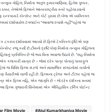
ર તન્સુખ ગોહિલ, નિર્માતા અતુલ કુમારખાણિયા, હિતેશ પુષ્પક,
 ઠક્કર, તેઓએ ફિલ્મને આંતરરાષ્ટ્રીય સ્તરે પહોંચાડવાનો
્સ્પાયર્ડ કોન્સેપ્ટ અને કોર્ટ ડ્રામા છે.બેલા એ વ્યક્તિગત
લ્મમાં દર્શાવાયેલ ટૅગલાઈન “આવાજ દબાશે નહીં”પહેલાં જ
િક ટકરાવ દર્શાવવામાં આવ્યો છે.ફિલ્મે ટેકનિકલ દૃષ્ટિએ પણ
ેપ્ટ રજૂ કર્યો છે.ટીમનો દ્રષ્ટિકોણ નિર્માતા તન્સુખ ગોહિલના
િલાનું પ્રતિબિંબ છે જે ભય વિના અવાજ ઉઠાવે છે. ”સહ-નિર્માતા
 કલાકારી યાત્રા છે – જેમાં દરેક પાત્ર પોતાનું પાવરફુલ
પહેલાં જ વિવિધ ફિલ્મ મંડળો અને સામાજિક સંગઠનોમાં ચર્ચાનો
 તૈયારીઓ ચાલી રહી છે. ફિલ્મના ટ્રેલર અને ટીઝર પહેલાં જ
્ર એક ફિલ્મ નહિ, એક જાગૃતિ છે – જે દરેક દર્શકના મનમાં
 આ ફિલ્મ ગુજરાતી સિનેમામાં એક ઐતિહાસિક ટર્નિંગ પોઈન્ટ
r Film Movie
Atul Kumarkhaniya Movie