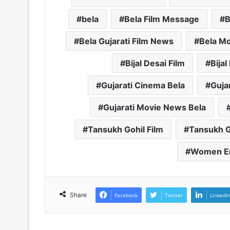
bela
Bela Film Message
B
Bela Gujarati Film News
Bela Mo
Bijal Desai Film
Bija
Gujarati Cinema Bela
Guja
Gujarati Movie News Bela
Tansukh Gohil Film
Tansukh G
Women E
Share
Facebook
Twitter
LinkedI