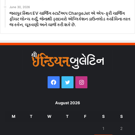
June 30, 2026
જયપુર સ્થિત EV ચાર્જિંગ સ્ટાર્ટઅપ ChargeJet એ એપ-ફ્રી ચાર્જિંગ
ફીચર લોન્ચ કર્યું, જેનાથી ડ્રાઇવરો એપ્લિકેશન ડાઉનલોડ કર્યા વિના તરત
જ સ્કેન, ચૂકવણી અને ચાર્જ કરી શકે છે.
Facebook
Twitter
Instagram
August 2026
M
T
W
T
F
S
S
1
2