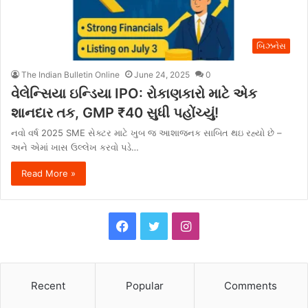
બિઝનેસ
The Indian Bulletin Online
June 24, 2025
0
વેલેન્સિયા ઇન્ડિયા IPO: રોકાણકારો માટે એક
શાનદાર તક, GMP ₹40 સુધી પહોંચ્યું!
નવો વર્ષ 2025 SME સેક્ટર માટે ખુબ જ આશાજનક સાબિત થઇ રહ્યો છે –
અને એમાં ખાસ ઉલ્લેખ કરવો પડે…
Read More »
F
T
I
a
w
n
c
i
s
Recent
Popular
Comments