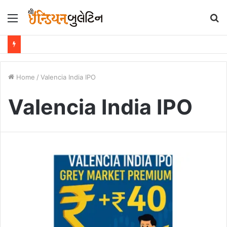
Menu
S
fo
Home
/
Valencia India IPO
Valencia India IPO