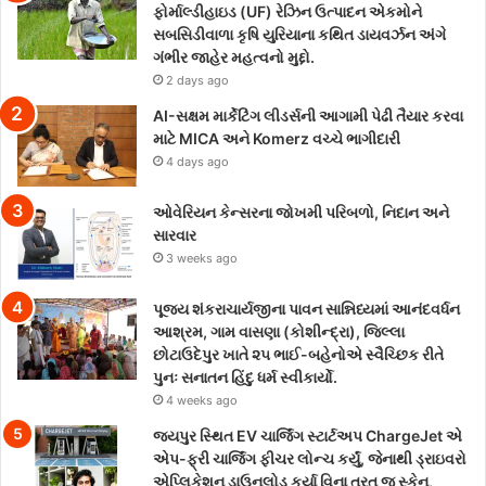
ફોર્માલ્ડીહાઇડ (UF) રેઝિન ઉત્પાદન એકમોને
સબસિડીવાળા કૃષિ યુરિયાના કથિત ડાયવર્ઝન અંગે
ગંભીર જાહેર મહત્વનો મુદ્દો.
2 days ago
AI-સક્ષમ માર્કેટિંગ લીડર્સની આગામી પેઢી તૈયાર કરવા
માટે MICA અને Komerz વચ્ચે ભાગીદારી
4 days ago
ઓવેરિયન કેન્સરના જોખમી પરિબળો, નિદાન અને
સારવાર
3 weeks ago
પૂજ્ય શંકરાચાર્યજીના પાવન સાન્નિધ્યમાં આનંદવર્ધન
આશ્રમ, ગામ વાસણા (કોશીન્દ્રા), જિલ્લા
છોટાઉદેપુર ખાતે ૨૫ ભાઈ-બહેનોએ સ્વૈચ્છિક રીતે
પુનઃ સનાતન હિંદુ ધર્મ સ્વીકાર્યો.
4 weeks ago
જયપુર સ્થિત EV ચાર્જિંગ સ્ટાર્ટઅપ ChargeJet એ
એપ-ફ્રી ચાર્જિંગ ફીચર લોન્ચ કર્યું, જેનાથી ડ્રાઇવરો
એપ્લિકેશન ડાઉનલોડ કર્યા વિના તરત જ સ્કેન,