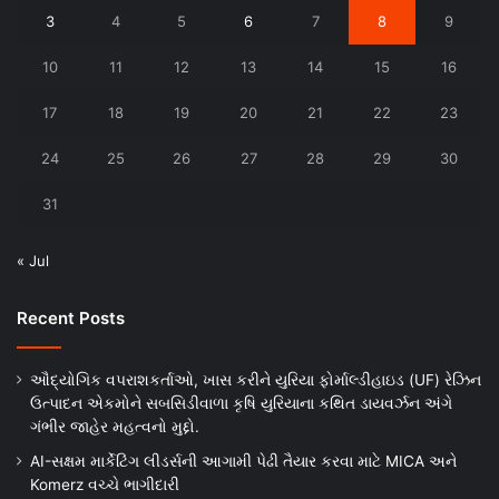
3
4
5
6
7
8
9
10
11
12
13
14
15
16
17
18
19
20
21
22
23
24
25
26
27
28
29
30
31
« Jul
Recent Posts
ઔદ્યોગિક વપરાશકર્તાઓ, ખાસ કરીને યુરિયા ફોર્માલ્ડીહાઇડ (UF) રેઝિન
ઉત્પાદન એકમોને સબસિડીવાળા કૃષિ યુરિયાના કથિત ડાયવર્ઝન અંગે
ગંભીર જાહેર મહત્વનો મુદ્દો.
AI-સક્ષમ માર્કેટિંગ લીડર્સની આગામી પેઢી તૈયાર કરવા માટે MICA અને
Komerz વચ્ચે ભાગીદારી