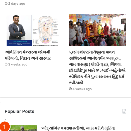
2 days ago
ઓવેરિયન કેન્સરના જોખમી
પૂજ્ય શંકરાચાર્યજીના પાવન
પરિબળો, નિદાન અને સારવાર
સાન્નિધ્યમાં આનંદવર્ધન આશ્રમ,
ગામ વાસણા (કોશીન્દ્રા), જિલ્લા
3 weeks ago
છોટાઉદેપુર ખાતે ૨૫ ભાઈ-બહેનોએ
સ્વૈચ્છિક રીતે પુનઃ સનાતન હિંદુ ધર્મ
સ્વીકાર્યો.
4 weeks ago
Popular Posts
ઔદ્યોગિક વપરાશકર્તાઓ, ખાસ કરીને યુરિયા