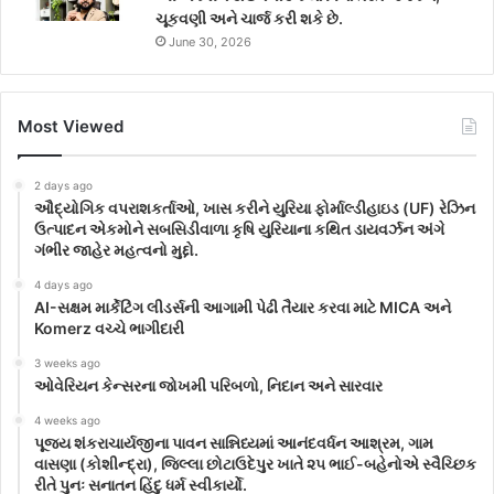
ચૂકવણી અને ચાર્જ કરી શકે છે.
June 30, 2026
Most Viewed
2 days ago
ઔદ્યોગિક વપરાશકર્તાઓ, ખાસ કરીને યુરિયા ફોર્માલ્ડીહાઇડ (UF) રેઝિન
ઉત્પાદન એકમોને સબસિડીવાળા કૃષિ યુરિયાના કથિત ડાયવર્ઝન અંગે
ગંભીર જાહેર મહત્વનો મુદ્દો.
4 days ago
AI-સક્ષમ માર્કેટિંગ લીડર્સની આગામી પેઢી તૈયાર કરવા માટે MICA અને
Komerz વચ્ચે ભાગીદારી
3 weeks ago
ઓવેરિયન કેન્સરના જોખમી પરિબળો, નિદાન અને સારવાર
4 weeks ago
પૂજ્ય શંકરાચાર્યજીના પાવન સાન્નિધ્યમાં આનંદવર્ધન આશ્રમ, ગામ
વાસણા (કોશીન્દ્રા), જિલ્લા છોટાઉદેપુર ખાતે ૨૫ ભાઈ-બહેનોએ સ્વૈચ્છિક
રીતે પુનઃ સનાતન હિંદુ ધર્મ સ્વીકાર્યો.