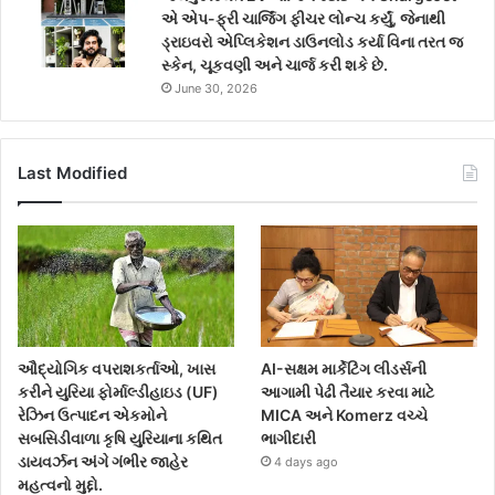
એ એપ-ફ્રી ચાર્જિંગ ફીચર લોન્ચ કર્યું, જેનાથી
ડ્રાઇવરો એપ્લિકેશન ડાઉનલોડ કર્યા વિના તરત જ
સ્કેન, ચૂકવણી અને ચાર્જ કરી શકે છે.
June 30, 2026
Last Modified
ઔદ્યોગિક વપરાશકર્તાઓ, ખાસ
AI-સક્ષમ માર્કેટિંગ લીડર્સની
કરીને યુરિયા ફોર્માલ્ડીહાઇડ (UF)
આગામી પેઢી તૈયાર કરવા માટે
રેઝિન ઉત્પાદન એકમોને
MICA અને Komerz વચ્ચે
સબસિડીવાળા કૃષિ યુરિયાના કથિત
ભાગીદારી
ડાયવર્ઝન અંગે ગંભીર જાહેર
4 days ago
મહત્વનો મુદ્દો.