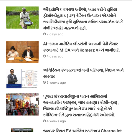
e
t
t
ઔદ્યોગિક વપરાશકર્તાઓ, ખાસ કરીને યુરિયા
b
t
a
ફોર્માલ્ડીહાઇડ (UF) રેઝિન ઉત્પાદન એકમોને
સબસિડીવાળા કૃષિ યુરિયાના કથિત ડાયવર્ઝન અંગે
o
e
g
ગંભીર જાહેર મહત્વનો મુદ્દો.
2 days ago
o
r
r
AI-સક્ષમ માર્કેટિંગ લીડર્સની આગામી પેઢી તૈયાર
k
a
કરવા માટે MICA અને Komerz વચ્ચે ભાગીદારી
4 days ago
m
ઓવેરિયન કેન્સરના જોખમી પરિબળો, નિદાન અને
સારવાર
3 weeks ago
પૂજ્ય શંકરાચાર્યજીના પાવન સાન્નિધ્યમાં
આનંદવર્ધન આશ્રમ, ગામ વાસણા (કોશીન્દ્રા),
જિલ્લા છોટાઉદેપુર ખાતે ૨૫ ભાઈ-બહેનોએ
સ્વૈચ્છિક રીતે પુનઃ સનાતન હિંદુ ધર્મ સ્વીકાર્યો.
4 weeks ago
જયપુર સ્થિત EV ચાર્જિંગ સ્ટાર્ટઅપ ChargeJet