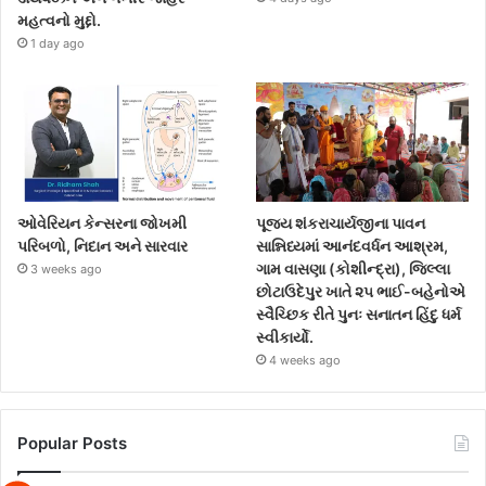
મહત્વનો મુદ્દો.
1 day ago
ઓવેરિયન કેન્સરના જોખમી
પૂજ્ય શંકરાચાર્યજીના પાવન
પરિબળો, નિદાન અને સારવાર
સાન્નિધ્યમાં આનંદવર્ધન આશ્રમ,
ગામ વાસણા (કોશીન્દ્રા), જિલ્લા
3 weeks ago
છોટાઉદેપુર ખાતે ૨૫ ભાઈ-બહેનોએ
સ્વૈચ્છિક રીતે પુનઃ સનાતન હિંદુ ધર્મ
સ્વીકાર્યો.
4 weeks ago
Popular Posts