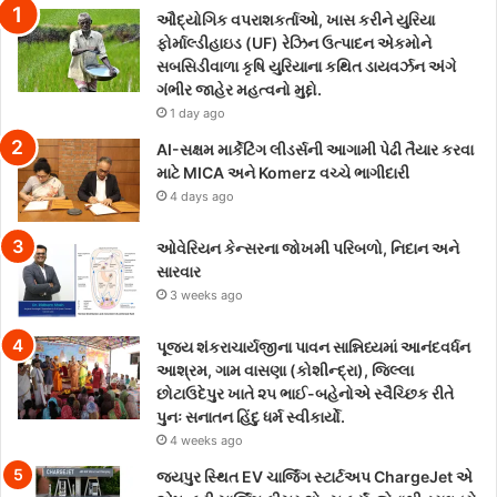
ઔદ્યોગિક વપરાશકર્તાઓ, ખાસ કરીને યુરિયા
ફોર્માલ્ડીહાઇડ (UF) રેઝિન ઉત્પાદન એકમોને
સબસિડીવાળા કૃષિ યુરિયાના કથિત ડાયવર્ઝન અંગે
ગંભીર જાહેર મહત્વનો મુદ્દો.
1 day ago
AI-સક્ષમ માર્કેટિંગ લીડર્સની આગામી પેઢી તૈયાર કરવા
માટે MICA અને Komerz વચ્ચે ભાગીદારી
4 days ago
ઓવેરિયન કેન્સરના જોખમી પરિબળો, નિદાન અને
સારવાર
3 weeks ago
પૂજ્ય શંકરાચાર્યજીના પાવન સાન્નિધ્યમાં આનંદવર્ધન
આશ્રમ, ગામ વાસણા (કોશીન્દ્રા), જિલ્લા
છોટાઉદેપુર ખાતે ૨૫ ભાઈ-બહેનોએ સ્વૈચ્છિક રીતે
પુનઃ સનાતન હિંદુ ધર્મ સ્વીકાર્યો.
4 weeks ago
જયપુર સ્થિત EV ચાર્જિંગ સ્ટાર્ટઅપ ChargeJet એ