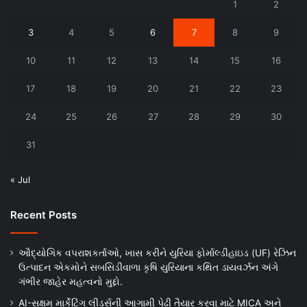
1
2
3
4
5
6
7
8
9
10
11
12
13
14
15
16
17
18
19
20
21
22
23
24
25
26
27
28
29
30
31
« Jul
Recent Posts
ઔદ્યોગિક વપરાશકર્તાઓ, ખાસ કરીને યુરિયા ફોર્માલ્ડીહાઇડ (UF) રેઝિન
ઉત્પાદન એકમોને સબસિડીવાળા કૃષિ યુરિયાના કથિત ડાયવર્ઝન અંગે
ગંભીર જાહેર મહત્વનો મુદ્દો.
AI-સક્ષમ માર્કેટિંગ લીડર્સની આગામી પેઢી તૈયાર કરવા માટે MICA અને