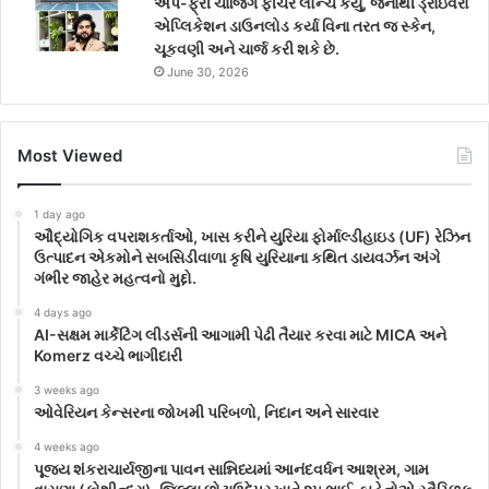
એપ-ફ્રી ચાર્જિંગ ફીચર લોન્ચ કર્યું, જેનાથી ડ્રાઇવરો
એપ્લિકેશન ડાઉનલોડ કર્યા વિના તરત જ સ્કેન,
ચૂકવણી અને ચાર્જ કરી શકે છે.
June 30, 2026
Most Viewed
1 day ago
ઔદ્યોગિક વપરાશકર્તાઓ, ખાસ કરીને યુરિયા ફોર્માલ્ડીહાઇડ (UF) રેઝિન
ઉત્પાદન એકમોને સબસિડીવાળા કૃષિ યુરિયાના કથિત ડાયવર્ઝન અંગે
ગંભીર જાહેર મહત્વનો મુદ્દો.
4 days ago
AI-સક્ષમ માર્કેટિંગ લીડર્સની આગામી પેઢી તૈયાર કરવા માટે MICA અને
Komerz વચ્ચે ભાગીદારી
3 weeks ago
ઓવેરિયન કેન્સરના જોખમી પરિબળો, નિદાન અને સારવાર
4 weeks ago
પૂજ્ય શંકરાચાર્યજીના પાવન સાન્નિધ્યમાં આનંદવર્ધન આશ્રમ, ગામ