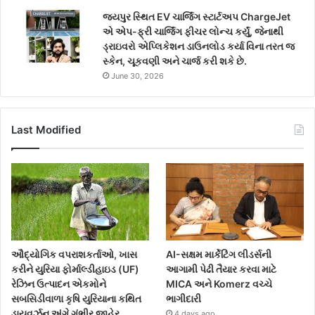
જયપુર સ્થિત EV ચાર્જિંગ સ્ટાર્ટઅપ ChargeJet
એ એપ-ફ્રી ચાર્જિંગ ફીચર લોન્ચ કર્યું, જેનાથી
ડ્રાઇવરો એપ્લિકેશન ડાઉનલોડ કર્યા વિના તરત જ
સ્કેન, ચૂકવણી અને ચાર્જ કરી શકે છે.
June 30, 2026
Last Modified
ઔદ્યોગિક વપરાશકર્તાઓ, ખાસ
AI-સક્ષમ માર્કેટિંગ લીડર્સની
કરીને યુરિયા ફોર્માલ્ડીહાઇડ (UF)
આગામી પેઢી તૈયાર કરવા માટે
રેઝિન ઉત્પાદન એકમોને
MICA અને Komerz વચ્ચે
સબસિડીવાળા કૃષિ યુરિયાના કથિત
ભાગીદારી
ડાયવર્ઝન અંગે ગંભીર જાહેર
4 days ago