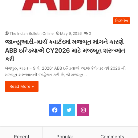
બિઝનેસ
The Indian Bulletin Online
May 9, 2026
0
જાન્યુઆરી-માર્ચ ક્વાર્ટરમાં મજબૂત માંગને કારણે
ABB ઇન્ડિયાએ CY2026 માટે મજબૂત શરૂઆત
કરી
બેંગલુરુ, ભારત – 9 મે, 2026: ABB ઇન્ડિયાએ આજે કેલેન્ડર વર્ષ 2026 ની
મજબૂત શરૂઆતની જાહેરાત કરી છે, જે મજબૂત…
Read More »
F
T
I
a
w
n
c
i
s
Recent
Popular
Comments