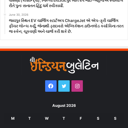
વાસણા (કોશીન્દ્રા), જિલ્લા છોટાઉદેપુર ખાતે ૨૫ ભાઈ-બહેનોએ સ્વૈચ્છિક
રીતે પુનઃ સનાતન હિંદુ ધર્મ સ્વીકાર્યો.
June 30, 2026
જયપુર સ્થિત EV ચાર્જિંગ સ્ટાર્ટઅપ ChargeJet એ એપ-ફ્રી ચાર્જિંગ
ફીચર લોન્ચ કર્યું, જેનાથી ડ્રાઇવરો એપ્લિકેશન ડાઉનલોડ કર્યા વિના તરત
જ સ્કેન, ચૂકવણી અને ચાર્જ કરી શકે છે.
Facebook
Twitter
Instagram
August 2026
M
T
W
T
F
S
S