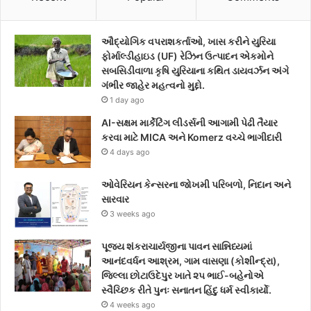
e
t
t
ઔદ્યોગિક વપરાશકર્તાઓ, ખાસ કરીને યુરિયા
b
t
a
ફોર્માલ્ડીહાઇડ (UF) રેઝિન ઉત્પાદન એકમોને
સબસિડીવાળા કૃષિ યુરિયાના કથિત ડાયવર્ઝન અંગે
o
e
g
ગંભીર જાહેર મહત્વનો મુદ્દો.
1 day ago
o
r
r
AI-સક્ષમ માર્કેટિંગ લીડર્સની આગામી પેઢી તૈયાર
k
a
કરવા માટે MICA અને Komerz વચ્ચે ભાગીદારી
4 days ago
m
ઓવેરિયન કેન્સરના જોખમી પરિબળો, નિદાન અને
સારવાર
3 weeks ago
પૂજ્ય શંકરાચાર્યજીના પાવન સાન્નિધ્યમાં
આનંદવર્ધન આશ્રમ, ગામ વાસણા (કોશીન્દ્રા),
જિલ્લા છોટાઉદેપુર ખાતે ૨૫ ભાઈ-બહેનોએ
સ્વૈચ્છિક રીતે પુનઃ સનાતન હિંદુ ધર્મ સ્વીકાર્યો.
4 weeks ago