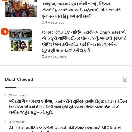
આશ્રમ, ગામ વાસણા (કોશીન્દ્રા), જિલ્લા
છોટાઉદેપુર ખાતે ૨૫ ભાઈ-બહેનોએ સ્વૈચ્છિક રીતે
પુનઃ સનાતન હિંદુ ધર્મ સ્વીકાર્યો.
4 weeks ago
જયપુર સ્થિત EV ચાર્જિંગ સ્ટાર્ટઅપ ChargeJet એ
એપ-ફ્રી ચાર્જિંગ ફીચર લોન્ચ કર્યું, જેનાથી ડ્રાઇવરો
એપ્લિકેશન ડાઉનલોડ કર્યા વિના તરત જ સ્કેન,
ચૂકવણી અને ચાર્જ કરી શકે છે.
June 30, 2026
Most Viewed
21 hours ago
ઔદ્યોગિક વપરાશકર્તાઓ, ખાસ કરીને યુરિયા ફોર્માલ્ડીહાઇડ (UF) રેઝિન
ઉત્પાદન એકમોને સબસિડીવાળા કૃષિ યુરિયાના કથિત ડાયવર્ઝન અંગે
ગંભીર જાહેર મહત્વનો મુદ્દો.
4 days ago
AI-સક્ષમ માર્કેટિંગ લીડર્સની આગામી પેઢી તૈયાર કરવા માટે MICA અને