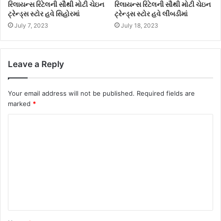
રિલાયન્સ રિટેલની સૌથી મોટી ચેઇન
રિલાયન્સ રિટેલની સૌથી મોટી ચેઇન
ટ્રેન્ડ્સ સ્ટોર હવે સિહોરમાં
ટ્રેન્ડ્સ સ્ટોર હવે લીંબડીમાં
July 7, 2023
July 18, 2023
Leave a Reply
Your email address will not be published.
Required fields are
marked
*