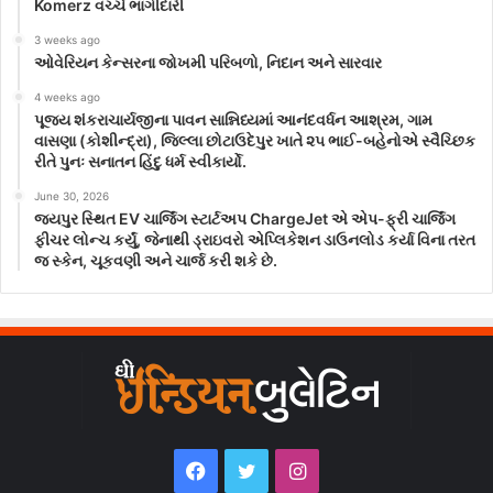
Komerz વચ્ચે ભાગીદારી
3 weeks ago
ઓવેરિયન કેન્સરના જોખમી પરિબળો, નિદાન અને સારવાર
4 weeks ago
પૂજ્ય શંકરાચાર્યજીના પાવન સાન્નિધ્યમાં આનંદવર્ધન આશ્રમ, ગામ
વાસણા (કોશીન્દ્રા), જિલ્લા છોટાઉદેપુર ખાતે ૨૫ ભાઈ-બહેનોએ સ્વૈચ્છિક
રીતે પુનઃ સનાતન હિંદુ ધર્મ સ્વીકાર્યો.
June 30, 2026
જયપુર સ્થિત EV ચાર્જિંગ સ્ટાર્ટઅપ ChargeJet એ એપ-ફ્રી ચાર્જિંગ
ફીચર લોન્ચ કર્યું, જેનાથી ડ્રાઇવરો એપ્લિકેશન ડાઉનલોડ કર્યા વિના તરત
જ સ્કેન, ચૂકવણી અને ચાર્જ કરી શકે છે.
Facebook
Twitter
Instagram