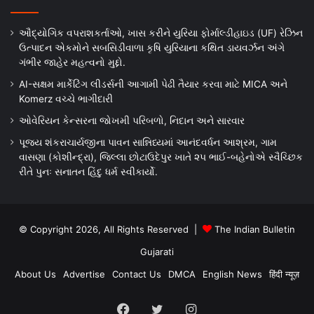
ઔદ્યોગિક વપરાશકર્તાઓ, ખાસ કરીને યુરિયા ફોર્માલ્ડીહાઇડ (UF) રેઝિન
ઉત્પાદન એકમોને સબસિડીવાળા કૃષિ યુરિયાના કથિત ડાયવર્ઝન અંગે
ગંભીર જાહેર મહત્વનો મુદ્દો.
AI-સક્ષમ માર્કેટિંગ લીડર્સની આગામી પેઢી તૈયાર કરવા માટે MICA અને
Komerz વચ્ચે ભાગીદારી
ઓવેરિયન કેન્સરના જોખમી પરિબળો, નિદાન અને સારવાર
પૂજ્ય શંકરાચાર્યજીના પાવન સાન્નિધ્યમાં આનંદવર્ધન આશ્રમ, ગામ
વાસણા (કોશીન્દ્રા), જિલ્લા છોટાઉદેપુર ખાતે ૨૫ ભાઈ-બહેનોએ સ્વૈચ્છિક
રીતે પુનઃ સનાતન હિંદુ ધર્મ સ્વીકાર્યો.
© Copyright 2026, All Rights Reserved |
The Indian Bulletin
Gujarati
About Us
Advertise
Contact Us
DMCA
English News
हिंदी न्यूज़
Facebook
Twitter
Instagram