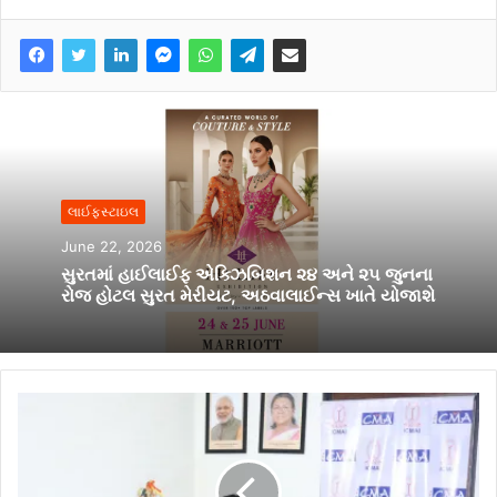
લાઈફસ્ટાઇલ
June 22, 2026
સુરતમાં હાઈલાઈફ એક્ઝિબિશન ૨૪ અને ૨૫ જુનના
રોજ હોટલ સુરત મેરીયટ, અઠવાલાઈન્સ ખાતે યોજાશે