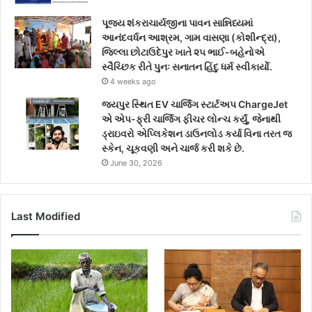
પૂજ્ય શંકરાચાર્યજીના પાવન સાન્નિધ્યમાં
આનંદવર્ધન આશ્રમ, ગામ વાસણા (કોશીન્દ્રા),
જિલ્લા છોટાઉદેપુર ખાતે ૨૫ ભાઈ-બહેનોએ
સ્વૈચ્છિક રીતે પુનઃ સનાતન હિંદુ ધર્મ સ્વીકાર્યો.
4 weeks ago
જયપુર સ્થિત EV ચાર્જિંગ સ્ટાર્ટઅપ ChargeJet
એ એપ-ફ્રી ચાર્જિંગ ફીચર લોન્ચ કર્યું, જેનાથી
ડ્રાઇવરો એપ્લિકેશન ડાઉનલોડ કર્યા વિના તરત જ
સ્કેન, ચૂકવણી અને ચાર્જ કરી શકે છે.
June 30, 2026
Last Modified