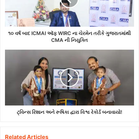
૧૦ વર્ષ બાદ ICMAI ઑફ WIRC ના ચેરમેન તરીકે ગુજરાતમાંથી
CMA ની નિયુક્તિ
ટ્વિન્સ રિશાન અને રૂષિકા દ્વારા વિશ્વ રેકોર્ડ બનાવાયો!
Related Articles