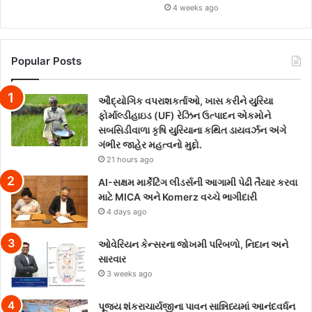
4 weeks ago
Popular Posts
ઔદ્યોગિક વપરાશકર્તાઓ, ખાસ કરીને યુરિયા
ફોર્માલ્ડીહાઇડ (UF) રેઝિન ઉત્પાદન એકમોને
સબસિડીવાળા કૃષિ યુરિયાના કથિત ડાયવર્ઝન અંગે
ગંભીર જાહેર મહત્વનો મુદ્દો.
21 hours ago
AI-સક્ષમ માર્કેટિંગ લીડર્સની આગામી પેઢી તૈયાર કરવા
માટે MICA અને Komerz વચ્ચે ભાગીદારી
4 days ago
ઓવેરિયન કેન્સરના જોખમી પરિબળો, નિદાન અને
સારવાર
3 weeks ago
પૂજ્ય શંકરાચાર્યજીના પાવન સાન્નિધ્યમાં આનંદવર્ધન