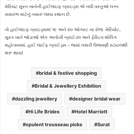
મેરિયટ સુરત ખાતેની હાઈલાઇફ બ્રાઇડ્સ એ બધી વસ્તુઓ લગ્ન
સમારંભ માટેનું તમારું લક્ષ્ય સ્થાન છે.
તો હાઈલાઇફ બ્રાઇડ્સમાં ૧૯ અને ૨૦ ઓગસ્ટ ના રોજ મેરિયોટ,
સુરત ખાતે જોડાઓ એક અનોખી બ્રાઈડલ અને ફેસ્ટિવ શોપિંગ
મહોત્સવમાં. હાઈ લાઈફ બ્રાઈડ્સ – જ્યાં તમારી ઉજવણી સ્ટાઇલથી
શરૂ થાય!
bridal & festive shopping
Bridal & Jewellery Exhibition
dazzling jewellery
designer bridal wear
Hi Life Brides
Hotel Marriott
opulent trousseau picks
Surat