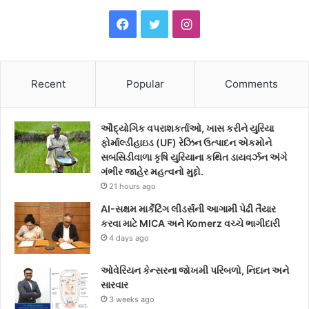
F
T
I
a
w
n
c
i
s
Recent
Popular
Comments
e
t
t
ઔદ્યોગિક વપરાશકર્તાઓ, ખાસ કરીને યુરિયા
b
t
a
ફોર્માલ્ડીહાઇડ (UF) રેઝિન ઉત્પાદન એકમોને
સબસિડીવાળા કૃષિ યુરિયાના કથિત ડાયવર્ઝન અંગે
o
e
g
ગંભીર જાહેર મહત્વનો મુદ્દો.
21 hours ago
o
r
r
AI-સક્ષમ માર્કેટિંગ લીડર્સની આગામી પેઢી તૈયાર
k
a
કરવા માટે MICA અને Komerz વચ્ચે ભાગીદારી
4 days ago
m
ઓવેરિયન કેન્સરના જોખમી પરિબળો, નિદાન અને
સારવાર
3 weeks ago