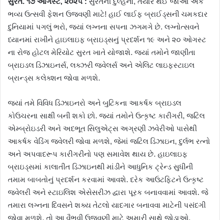
સુરત. ૧૭ ઓગસ્ટ, ૨૦૨૫ :
સુરતની દુલ્હનો, તૈયાર થઈ જાઓ એક
ભવ્ય ઉત્સવી ફેશન ઉજવણી માટે! હાઈ લાઈફ બ્રાઈડ્સની ચમકદાર
દુનિયામાં પગલું ભરો, જ્યાં લગ્નના સપના ઝગમગે છે. લગ્નોત્સવને
ધ્યાનમાં રાખીને હાઇલાઇફ બ્રાઇડ્સનું પ્રદર્શન ૧૯ અને ૨૦ ઓગસ્ટ
ના રોજ હોટલ મેરિયોટ સુરત ખાતે યોજાશે. જ્યાં તમોને જાણીતા
બ્રાઇડલ ડિઝાઇનર્સ, લક્ઝરી જ્વેલર્સ અને એલિટ લાઇફસ્ટાઇલ
બ્રાન્ડ્સ કલેક્શન જોવા મળશે.
જ્યાં તમે વિવિધ ડિઝાઇનરો અને બુટિકના આકર્ષક બ્રાઇડલ
કોઉચરના સાક્ષી બની શકો છો. જ્યાં તમોને ઉત્કૃષ્ટ કારીગરી, જટિલ
એમ્બ્રોઇડરી અને અદભૂત સિલુએટ્સ અગ્રણી ઝવેરીઓ પાસેથી
આકર્ષક વેડિંગ જ્વેલરી જોવા મળશે, જેમાં જટિલ ડિઝાઇન, દુર્લભ રત્નો
અને અપવાદરૂપ કારીગરીનો પણ સમાવેશ થાય છે. હાઇલાઇફ
બ્રાઇડ્સમાં કાલાતીત ડિઝાઇનથી માંડીને આધુનિક ટ્રેન્ડ સુધીની
તમામ બાબતોનું પ્રદર્શન કરવામાં આવશે. દરેક આઉટફિટને ઉત્કૃષ્ટ
જ્વેલરી અને સ્ટાઇલિશ એસેસરીઝ દ્વારા પૂરક બનાવવામાં આવશે. જે
તમારા લગ્નના દિવસને શક્ય તેટલો યાદગાર બનાવવા માટેની પસંદગી
જોવા મળશે. તો આ વૈભવી ઉજવણી માટે અમારી સાથે જોડાઓ.