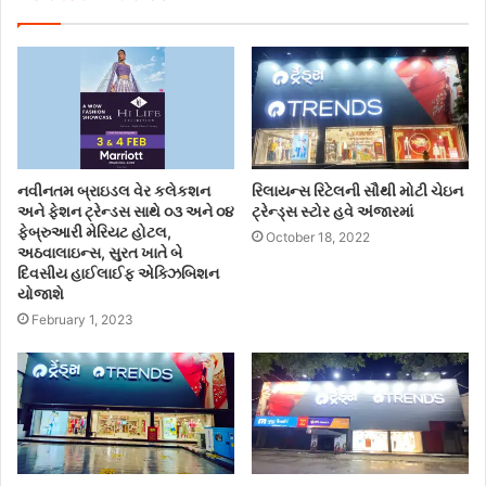
નવીનતમ બ્રાઇડલ વેર કલેકશન
રિલાયન્સ રિટેલની સૌથી મોટી ચેઇન
અને ફેશન ટ્રેન્ડસ સાથે ૦૩ અને ૦૪
ટ્રેન્ડ્સ સ્ટોર હવે અંજારમાં
ફેબ્રુઆરી મેરિયટ હોટલ,
October 18, 2022
અઠવાલાઇન્સ, સુરત ખાતે બે
દિવસીય હાઈલાઈફ એક્ઝિબિશન
યોજાશે
February 1, 2023