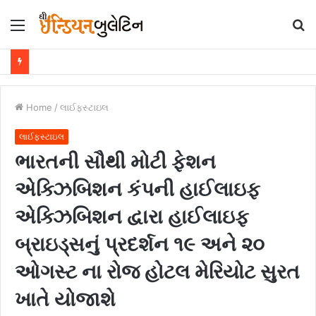
Menu
S
fo
Home
/
લાઈફસ્ટાઇલ
લાઈફસ્ટાઇલ
ભારતની સૌથી મોટી ફેશન
એક્ઝિબિશન કંપની હાઈલાઇફ
એક્ઝિબિશન દ્વારા હાઈલાઇફ
બ્રાઇડ્સનું પ્રદર્શન ૧૯ અને ૨૦
ઓગસ્ટ ના રોજ હોટલ મેરિયોટ સુરત
ખાતે યોજાશે