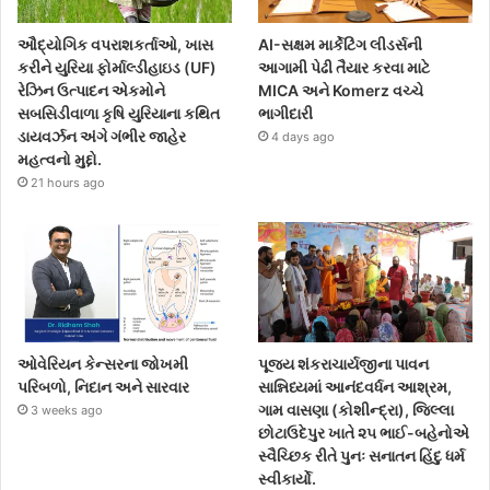
ઔદ્યોગિક વપરાશકર્તાઓ, ખાસ
AI-સક્ષમ માર્કેટિંગ લીડર્સની
કરીને યુરિયા ફોર્માલ્ડીહાઇડ (UF)
આગામી પેઢી તૈયાર કરવા માટે
રેઝિન ઉત્પાદન એકમોને
MICA અને Komerz વચ્ચે
સબસિડીવાળા કૃષિ યુરિયાના કથિત
ભાગીદારી
ડાયવર્ઝન અંગે ગંભીર જાહેર
4 days ago
મહત્વનો મુદ્દો.
21 hours ago
ઓવેરિયન કેન્સરના જોખમી
પૂજ્ય શંકરાચાર્યજીના પાવન
પરિબળો, નિદાન અને સારવાર
સાન્નિધ્યમાં આનંદવર્ધન આશ્રમ,
ગામ વાસણા (કોશીન્દ્રા), જિલ્લા
3 weeks ago
છોટાઉદેપુર ખાતે ૨૫ ભાઈ-બહેનોએ
સ્વૈચ્છિક રીતે પુનઃ સનાતન હિંદુ ધર્મ
સ્વીકાર્યો.