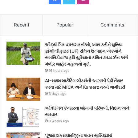
a
w
n
c
i
s
Recent
Popular
Comments
e
t
t
ઔદ્યોગિક વપરાશકર્તાઓ, ખાસ કરીને યુરિયા
b
t
a
ફોર્માલ્ડીહાઇડ (UF) રેઝિન ઉત્પાદન એકમોને
સબસિડીવાળા કૃષિ યુરિયાના કથિત ડાયવર્ઝન અંગે
o
e
g
ગંભીર જાહેર મહત્વનો મુદ્દો.
16 hours ago
o
r
r
AI-સક્ષમ માર્કેટિંગ લીડર્સની આગામી પેઢી તૈયાર
k
a
કરવા માટે MICA અને Komerz વચ્ચે ભાગીદારી
3 days ago
m
ઓવેરિયન કેન્સરના જોખમી પરિબળો, નિદાન અને
સારવાર
3 weeks ago
પૂજ્ય શંકરાચાર્યજીના પાવન સાન્નિધ્યમાં