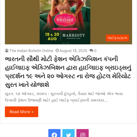
લાઈફસ્ટાઇલ
The Indian Bulletin Online
August 18, 2025
0
ભારતની સૌથી મોટી ફેશન એક્ઝિબિશન કંપની
હાઈલાઇફ એક્ઝિબિશન દ્વારા હાઈલાઇફ બ્રાઇડ્સનું
પ્રદર્શન ૧૯ અને ૨૦ ઓગસ્ટ ના રોજ હોટલ મેરિયોટ
સુરત ખાતે યોજાશે
સુરત. ૧૭ ઓગસ્ટ, ૨૦૨૫ : સુરતની દુલ્હનો, તૈયાર થઈ જાઓ એક ભવ્ય
ઉત્સવી ફેશન ઉજવણી માટે! હાઈ લાઈફ બ્રાઈડ્સની ચમકદાર…
Read More »
F
T
I