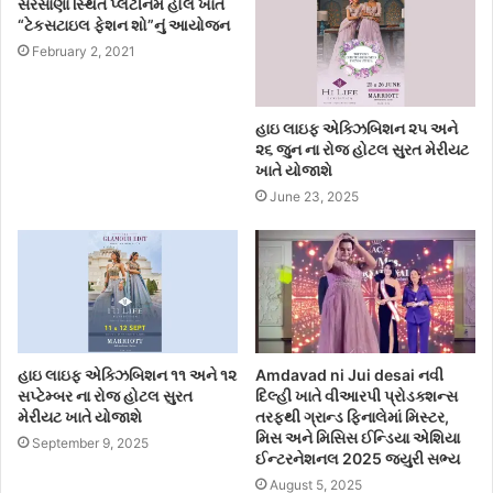
સરસાણા સ્થિત પ્લેટીનમ હોલ ખાતે
“ટેકસટાઇલ ફેશન શો”નું આયોજન
February 2, 2021
હાઇ લાઇફ એક્ઝિબિશન ૨૫ અને
૨૬ જુન ના રોજ હોટલ સુરત મેરીયટ
ખાતે યોજાશે
June 23, 2025
હાઇ લાઇફ એક્ઝિબિશન ૧૧ અને ૧૨
Amdavad ni Jui desai નવી
સપ્ટેમ્બર ના રોજ હોટલ સુરત
દિલ્હી ખાતે વીઆરપી પ્રોડક્શન્સ
મેરીયટ ખાતે યોજાશે
તરફથી ગ્રાન્ડ ફિનાલેમાં મિસ્ટર,
મિસ અને મિસિસ ઈન્ડિયા એશિયા
September 9, 2025
ઈન્ટરનેશનલ 2025 જ્યુરી સભ્ય
August 5, 2025