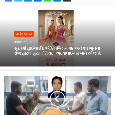
લાઈફસ્ટાઇલ
June 22, 2026
સુરતમાં હાઈલાઈફ એક્ઝિબિશન ૨૪ અને ૨૫ જુનના
રોજ હોટલ સુરત મેરીયટ, અઠવાલાઈન્સ ખાતે યોજાશે