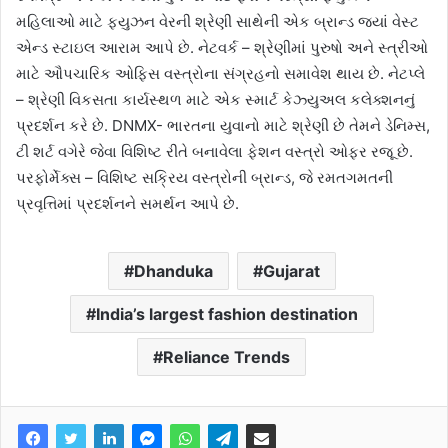
મહિલાઓ માટે ફ્યુઝન વેરની શ્રેણી સાથેની એક બ્રાન્ડ જ્યાં વેસ્ટ
એન્ડ સ્ટાઇલ આરામ આપે છે. નેટવર્ક – શ્રેણીમાં પુરુષો અને સ્ત્રીઓ
માટે ઔપચારિક ઓફિસ વસ્ત્રોના સંગ્રહનો સમાવેશ થાય છે. નેટપ્લે
– શ્રેણી વિકસતા કાર્યસ્થળ માટે એક સ્માર્ટ કેઝ્યુઅલ કલેક્શનનું
પ્રદર્શન કરે છે. DNMX- ભારતના યુવાનો માટે શ્રેણી છે તેમને ડેનિમ્સ,
ટી શર્ટ વગેરે જેવા વિશિષ્ટ રીતે બનાવેલા ફેશન વસ્ત્રો ઓફર રજૂ છે.
પરફોર્મેક્સ – વિશિષ્ટ સક્રિય વસ્ત્રોની બ્રાન્ડ, જે રમતગમતની
પ્રવૃત્તિમાં પ્રદર્શનને સમર્થન આપે છે.
Dhanduka
Gujarat
India’s largest fashion destination
Reliance Trends