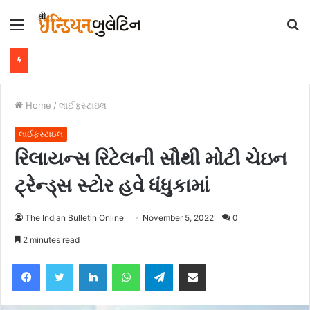
Menu
S
fo
Home
/
લાઈફસ્ટાઇલ
લાઈફસ્ટાઇલ
રિલાયન્સ રિટેલની સૌથી મોટી ચેઇન
ટ્રેન્ડ્સ સ્ટોર હવે ધંધુકામાં
The Indian Bulletin Online
November 5, 2022
0
2 minutes read
Facebook
Twitter
LinkedIn
WhatsApp
Telegram
Share via Email