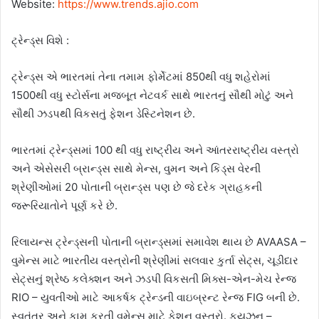
Website:
https://www.trends.ajio.com
ટ્રેન્ડ્સ વિશે :
ટ્રેન્ડ્સ એ ભારતમાં તેના તમામ ફોર્મેટમાં 850થી વધુ શહેરોમાં
1500થી વધુ સ્ટોર્સના મજબૂત નેટવર્ક સાથે ભારતનું સૌથી મોટું અને
સૌથી ઝડપથી વિકસતું ફેશન ડેસ્ટિનેશન છે.
ભારતમાં ટ્રેન્ડ્સમાં 100 થી વધુ રાષ્ટ્રીય અને આંતરરાષ્ટ્રીય વસ્ત્રો
અને એસેસરી બ્રાન્ડ્સ સાથે મેન્સ, વુમન અને કિડ્સ વેરની
શ્રેણીઓમાં 20 પોતાની બ્રાન્ડ્સ પણ છે જે દરેક ગ્રાહકની
જરૂરિયાતોને પૂર્ણ કરે છે.
રિલાયન્સ ટ્રેન્ડ્સની પોતાની બ્રાન્ડ્સમાં સમાવેશ થાય છે AVAASA –
વુમેન્સ માટે ભારતીય વસ્ત્રોની શ્રેણીમાં સલવાર કુર્તા સેટ્સ, ચૂડીદાર
સેટ્સનું શ્રેષ્ઠ કલેક્શન અને ઝડપી વિકસતી મિક્સ-એન-મેચ રેન્જ
RIO – યુવતીઓ માટે આકર્ષક ટ્રેન્ડની વાઇબ્રન્ટ રેન્જ FIG બની છે.
સ્વતંત્ર અને કામ કરતી વુમેન્સ માટે ફેશન વસ્ત્રો. ફ્યુઝન –