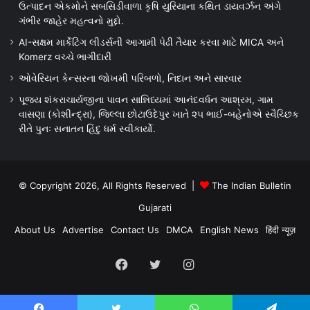
ઉત્પાદન એકમોને સબસિડીવાળા કૃષિ યુરિયાના કથિત ડાયવર્ઝન અંગે
ગંભીર જાહેર મહત્વનો મુદ્દો.
AI-સક્ષમ માર્કેટિંગ લીડર્સની આગામી પેઢી તૈયાર કરવા માટે MICA અને
Komerz વચ્ચે ભાગીદારી
ઓવેરિયન કેન્સરના જોખમી પરિબળો, નિદાન અને સારવાર
પૂજ્ય શંકરાચાર્યજીના પાવન સાન્નિધ્યમાં આનંદવર્ધન આશ્રમ, ગામ
વાસણા (કોશીન્દ્રા), જિલ્લા છોટાઉદેપુર ખાતે ૨૫ ભાઈ-બહેનોએ સ્વૈચ્છિક
રીતે પુનઃ સનાતન હિંદુ ધર્મ સ્વીકાર્યો.
© Copyright 2026, All Rights Reserved |
The Indian Bulletin
Gujarati
About Us
Advertise
Contact Us
DMCA
English News
हिंदी न्यूज़
Facebook
Twitter
Instagram