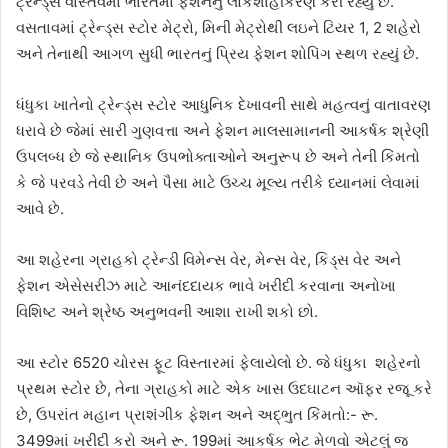
ટ્રેન્ડ્સ વાસ્તવમાં ભારતમાં ફેશનનું લોકશાહીકરણ કરી રહ્યું છે.
વસતાવમાં ટ્રેન્ડ્સ સ્ટોર મેટ્રો, મિની મેટ્રોથી લઇને ટિયર 1, 2 શહેરો
અને તેનાથી આગળ સુધી ભારતનું પ્રિય ફેશન શોપિંગ સ્થળ રહ્યું છે.
ધંધુકા ખાતેનો ટ્રેન્ડ્સ સ્ટોર આધુનિક દેખાવની સાથે મહત્વનું વાતાવરણ
ધરાવે છે જેમાં સારી ગુણવત્તા અને ફેશન માલસામાનની આકર્ષક શ્રેણી
ઉપલબ્ધ છે જે સ્થાનિક ઉપભોક્તાઓને અનુરૂપ છે અને તેની કિંમતો
કે જે પરવડે તેવી છે અને પૈસા માટે ઉચ્ચ મૂલ્ય તરીકે ધ્યાનમાં લેવામાં
આવે છે.
આ શહેરના ગ્રાહકો ટ્રેન્ડી વિમેન્સ વેર, મેન્સ વેર, કિડ્સ વેર અને
ફેશન એસેસરીઝ માટે આનંદદાયક ભાવે ખરીદી કરવાના અનોખા
વિશિષ્ટ અને શ્રેષ્ઠ અનુભવની આશા રાખી શકો છો.
આ સ્ટોર 6520 ચોરસ ફૂટ વિસ્તારમાં ફેલાયેલો છે. જે ધંધુકા શહેરનો
પ્રથમ સ્ટોર છે, તેના ગ્રાહકો માટે એક ખાસ ઉદઘાટન ઑફર રજૂ કરે
છે, ઉપરાંત મહાન પ્રાશંગીક ફેશન અને અદ્ભુત કિંમતો:- રૂ.
3499માં ખરીદી કરો અને રૂ. 199માં આકર્ષક ભેટ મેળવો એટલું જ