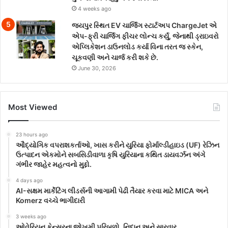
4 weeks ago
જયપુર સ્થિત EV ચાર્જિંગ સ્ટાર્ટઅપ ChargeJet એ
એપ-ફ્રી ચાર્જિંગ ફીચર લોન્ચ કર્યું, જેનાથી ડ્રાઇવરો
એપ્લિકેશન ડાઉનલોડ કર્યા વિના તરત જ સ્કેન,
ચૂકવણી અને ચાર્જ કરી શકે છે.
June 30, 2026
Most Viewed
23 hours ago
ઔદ્યોગિક વપરાશકર્તાઓ, ખાસ કરીને યુરિયા ફોર્માલ્ડીહાઇડ (UF) રેઝિન
ઉત્પાદન એકમોને સબસિડીવાળા કૃષિ યુરિયાના કથિત ડાયવર્ઝન અંગે
ગંભીર જાહેર મહત્વનો મુદ્દો.
4 days ago
AI-સક્ષમ માર્કેટિંગ લીડર્સની આગામી પેઢી તૈયાર કરવા માટે MICA અને
Komerz વચ્ચે ભાગીદારી
3 weeks ago
ઓવેરિયન કેન્સરના જોખમી પરિબળો, નિદાન અને સારવાર