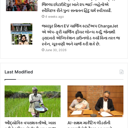
જિલ્લા છોટાઉદેપુર ખાતે ૨૫ ભાઈ-બહેનોએ
સ્વૈચ્છિક રીતે પુનઃ સનાતન હિંદુ ધર્મ સ્વીકાર્યો.
4 weeks ago
જયપુર સ્થિત EV ચાર્જિંગ સ્ટાર્ટઅપ ChargeJet
એ એપ-ફ્રી ચાર્જિંગ ફીચર લોન્ચ કર્યું, જેનાથી
ડ્રાઇવરો એપ્લિકેશન ડાઉનલોડ કર્યા વિના તરત જ
સ્કેન, ચૂકવણી અને ચાર્જ કરી શકે છે.
June 30, 2026
Last Modified
ઔદ્યોગિક વપરાશકર્તાઓ, ખાસ
AI-સક્ષમ માર્કેટિંગ લીડર્સની