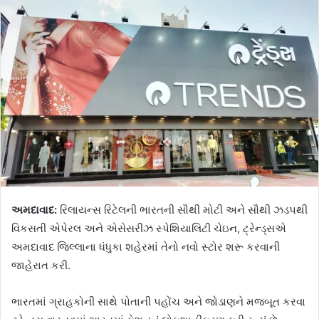
અમદાવાદ:
રિલાયન્સ રિટેલની ભારતની સૌથી મોટી અને સૌથી ઝડપથી
વિકસતી એપેરલ અને એસેસરીઝ સ્પેશિયાલિટી ચેઇન, ટ્રેન્ડ્સએ
અમદાવાદ જિલ્લાના ધંધુકા શહેરમાં તેનો નવો સ્ટોર શરૂ કરવાની
જાહેરાત કરી.
ભારતમાં ગ્રાહકોની સાથે પોતાની પહોંચ અને જોડાણને મજબૂત કરવા