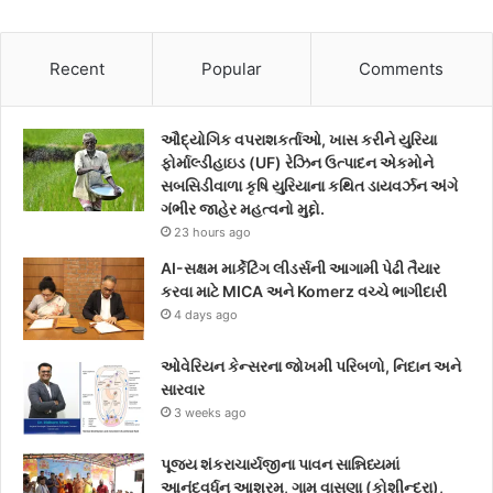
a
w
n
c
i
s
Recent
Popular
Comments
e
t
t
ઔદ્યોગિક વપરાશકર્તાઓ, ખાસ કરીને યુરિયા
b
t
a
ફોર્માલ્ડીહાઇડ (UF) રેઝિન ઉત્પાદન એકમોને
સબસિડીવાળા કૃષિ યુરિયાના કથિત ડાયવર્ઝન અંગે
o
e
g
ગંભીર જાહેર મહત્વનો મુદ્દો.
23 hours ago
o
r
r
AI-સક્ષમ માર્કેટિંગ લીડર્સની આગામી પેઢી તૈયાર
k
a
કરવા માટે MICA અને Komerz વચ્ચે ભાગીદારી
4 days ago
m
ઓવેરિયન કેન્સરના જોખમી પરિબળો, નિદાન અને
સારવાર
3 weeks ago
પૂજ્ય શંકરાચાર્યજીના પાવન સાન્નિધ્યમાં
આનંદવર્ધન આશ્રમ, ગામ વાસણા (કોશીન્દ્રા),