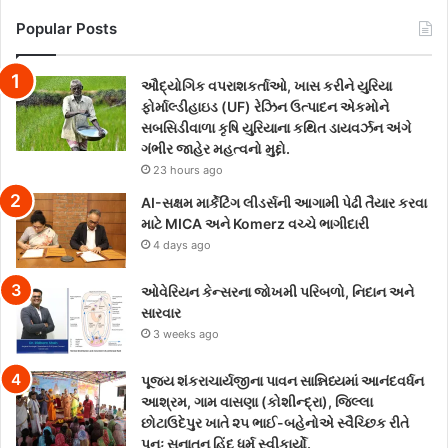
Popular Posts
ઔદ્યોગિક વપરાશકર્તાઓ, ખાસ કરીને યુરિયા
ફોર્માલ્ડીહાઇડ (UF) રેઝિન ઉત્પાદન એકમોને
સબસિડીવાળા કૃષિ યુરિયાના કથિત ડાયવર્ઝન અંગે
ગંભીર જાહેર મહત્વનો મુદ્દો.
23 hours ago
AI-સક્ષમ માર્કેટિંગ લીડર્સની આગામી પેઢી તૈયાર કરવા
માટે MICA અને Komerz વચ્ચે ભાગીદારી
4 days ago
ઓવેરિયન કેન્સરના જોખમી પરિબળો, નિદાન અને
સારવાર
3 weeks ago
પૂજ્ય શંકરાચાર્યજીના પાવન સાન્નિધ્યમાં આનંદવર્ધન
આશ્રમ, ગામ વાસણા (કોશીન્દ્રા), જિલ્લા
છોટાઉદેપુર ખાતે ૨૫ ભાઈ-બહેનોએ સ્વૈચ્છિક રીતે
પુનઃ સનાતન હિંદુ ધર્મ સ્વીકાર્યો.