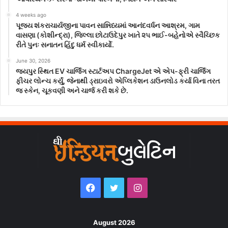
4 weeks ago
પૂજ્ય શંકરાચાર્યજીના પાવન સાન્નિધ્યમાં આનંદવર્ધન આશ્રમ, ગામ
વાસણા (કોશીન્દ્રા), જિલ્લા છોટાઉદેપુર ખાતે ૨૫ ભાઈ-બહેનોએ સ્વૈચ્છિક
રીતે પુનઃ સનાતન હિંદુ ધર્મ સ્વીકાર્યો.
June 30, 2026
જયપુર સ્થિત EV ચાર્જિંગ સ્ટાર્ટઅપ ChargeJet એ એપ-ફ્રી ચાર્જિંગ
ફીચર લોન્ચ કર્યું, જેનાથી ડ્રાઇવરો એપ્લિકેશન ડાઉનલોડ કર્યા વિના તરત
જ સ્કેન, ચૂકવણી અને ચાર્જ કરી શકે છે.
Facebook
Twitter
Instagram
August 2026