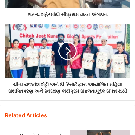
ભરૂચ શહેરમાંથી સૌપ્રથમ વખત અંગદાન
ચીતા યજનેશ શેટ્ટી અને દી રિસોર્ટ દ્વારા આયોજિત મહિલા
સશક્તિકરણ અને સ્વરક્ષણ કાર્યક્રમ સફળતાપૂર્વક સંપન્ન થયો
Related Articles