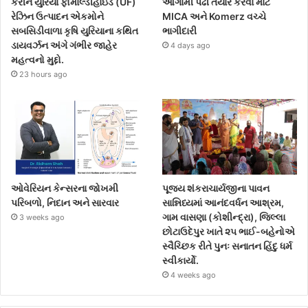
કરીને યુરિયા ફોર્માલ્ડીહાઇડ (UF)
આગામી પેઢી તૈયાર કરવા માટે
રેઝિન ઉત્પાદન એકમોને
MICA અને Komerz વચ્ચે
સબસિડીવાળા કૃષિ યુરિયાના કથિત
ભાગીદારી
ડાયવર્ઝન અંગે ગંભીર જાહેર
4 days ago
મહત્વનો મુદ્દો.
23 hours ago
ઓવેરિયન કેન્સરના જોખમી
પૂજ્ય શંકરાચાર્યજીના પાવન
પરિબળો, નિદાન અને સારવાર
સાન્નિધ્યમાં આનંદવર્ધન આશ્રમ,
ગામ વાસણા (કોશીન્દ્રા), જિલ્લા
3 weeks ago
છોટાઉદેપુર ખાતે ૨૫ ભાઈ-બહેનોએ
સ્વૈચ્છિક રીતે પુનઃ સનાતન હિંદુ ધર્મ
સ્વીકાર્યો.
4 weeks ago