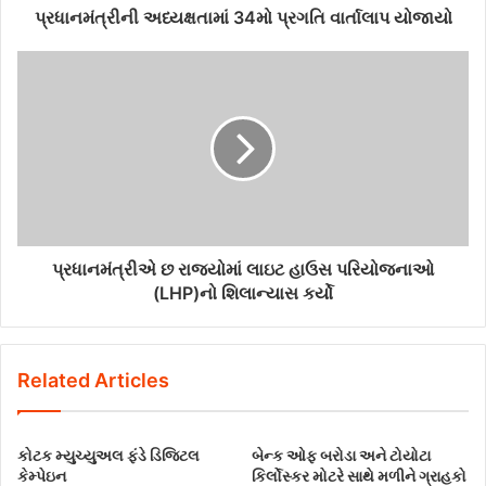
પ્રધાનમંત્રીની અધ્યક્ષતામાં 34મો પ્રગતિ વાર્તાલાપ યોજાયો
પ્રધાનમંત્રીએ છ રાજ્યોમાં લાઇટ હાઉસ પરિયોજનાઓ
(LHP)નો શિલાન્યાસ કર્યો
Related Articles
કોટક મ્યુચ્યુઅલ ફંડે ડિજિટલ
બેન્ક ઓફ બરોડા અને ટોયોટા
કેમ્પેઇન
કિર્લોસ્કર મોટરે સાથે મળીને ગ્રાહકો