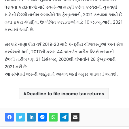
ધરાવતા કરદાતાઓ માટે સ્વયં-આકારણી કરેલા કરવેરાની ચુકવણી
માટેની છેલ્લી તારીખ લંબાવીને 15 ફેબ્રુઆરી, 2021 કરવામાં આવી છે
તથા ફકરા 4(સી)માં ઉલ્લેખિત કરદાતાઓ માટે 10 જાન્યુઆરી, 2021
કરવામાં આવી છે.
સરકારે નાણાકીય વર્ષ 2019-20 માટે કેન્દ્રીય ચીજવસ્તુઓ અને સેવા
કરવેરાનો ધારો, 2017ની કલમ 44 અંતર્ગત વાર્ષિક રિટર્ન ભરવાની
છેલ્લી તારીખ પણ 31 ડિસેમ્બર, 2020થી લંબાવીને 28 ફેબ્રુઆરી,
2021 કરી છે.
આ સંબંધમાં જરૂરી જાહેરાતો આગળ જતાં બહાર પાડવામાં આવશે.
Deadline to file income tax returns