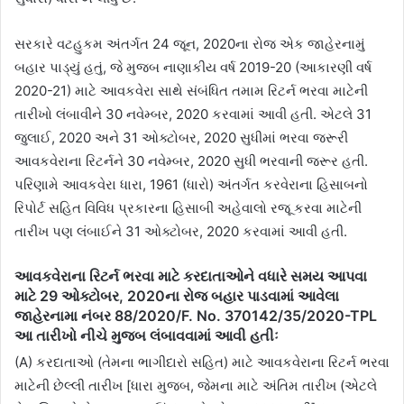
સરકારે વટહુકમ અંતર્ગત 24 જૂન, 2020ના રોજ એક જાહેરનામું
બહાર પાડ્યું હતું, જે મુજબ નાણાકીય વર્ષ 2019-20 (આકારણી વર્ષ
2020-21) માટે આવકવેરા સાથે સંબંધિત તમામ રિટર્ન ભરવા માટેની
તારીખો લંબાવીને 30 નવેમ્બર, 2020 કરવામાં આવી હતી. એટલે 31
જુલાઈ, 2020 અને 31 ઓક્ટોબર, 2020 સુધીમાં ભરવા જરૂરી
આવકવેરાના રિટર્નને 30 નવેમ્બર, 2020 સુધી ભરવાની જરૂર હતી.
પરિણામે આવકવેરા ધારા, 1961 (ધારો) અંતર્ગત કરવેરાના હિસાબનો
રિપોર્ટ સહિત વિવિધ પ્રકારના હિસાબી અહેવાલો રજૂ કરવા માટેની
તારીખ પણ લંબાઈને 31 ઓક્ટોબર, 2020 કરવામાં આવી હતી.
આવકવેરાના રિટર્ન ભરવા માટે કરદાતાઓને વધારે સમય આપવા
માટે 29 ઓક્ટોબર, 2020ના રોજ બહાર પાડવામાં આવેલા
જાહેરનામા નંબર 88/2020/F. No. 370142/35/2020-TPL
આ તારીખો નીચે મુજબ લંબાવવામાં આવી હતીઃ
(A) કરદાતાઓ (તેમના ભાગીદારો સહિત) માટે આવકવેરાના રિટર્ન ભરવા
માટેની છેલ્લી તારીખ [ધારા મુજબ, જેમના માટે અંતિમ તારીખ (એટલે