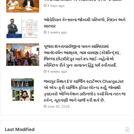
3 days ago
m
ઓવેરિયન કેન્સરના જોખમી પરિબળો, નિદાન અને
સારવાર
3 weeks ago
પૂજ્ય શંકરાચાર્યજીના પાવન સાન્નિધ્યમાં
આનંદવર્ધન આશ્રમ, ગામ વાસણા (કોશીન્દ્રા),
જિલ્લા છોટાઉદેપુર ખાતે ૨૫ ભાઈ-બહેનોએ
સ્વૈચ્છિક રીતે પુનઃ સનાતન હિંદુ ધર્મ સ્વીકાર્યો.
4 weeks ago
જયપુર સ્થિત EV ચાર્જિંગ સ્ટાર્ટઅપ ChargeJet
એ એપ-ફ્રી ચાર્જિંગ ફીચર લોન્ચ કર્યું, જેનાથી
ડ્રાઇવરો એપ્લિકેશન ડાઉનલોડ કર્યા વિના તરત જ
સ્કેન, ચૂકવણી અને ચાર્જ કરી શકે છે.
June 30, 2026
Last Modified