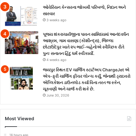
ઓવેરિયન કેન્સરના જોખમી પરિબળો, નિદાન અને
સારવાર
3 weeks ago
પૂજ્ય શંકરાચાર્યજીના પાવન સાન્નિધ્યમાં આનંદવર્ધન
આશ્રમ, ગામ વાસણા (કોશીન્દ્રા), જિલ્લા
છોટાઉદેપુર ખાતે ૨૫ ભાઈ-બહેનોએ સ્વૈચ્છિક રીતે
પુનઃ સનાતન હિંદુ ધર્મ સ્વીકાર્યો.
4 weeks ago
જયપુર સ્થિત EV ચાર્જિંગ સ્ટાર્ટઅપ ChargeJet એ
એપ-ફ્રી ચાર્જિંગ ફીચર લોન્ચ કર્યું, જેનાથી ડ્રાઇવરો
એપ્લિકેશન ડાઉનલોડ કર્યા વિના તરત જ સ્કેન,
ચૂકવણી અને ચાર્જ કરી શકે છે.
June 30, 2026
Most Viewed
16 hours ago