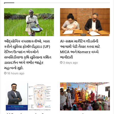
ઔદ્યોગિક વપરાશકર્તાઓ, ખાસ
AI-સક્ષમ માર્કેટિંગ લીડર્સની
કરીને યુરિયા ફોર્માલ્ડીહાઇડ (UF)
આગામી પેઢી તૈયાર કરવા માટે
રેઝિન ઉત્પાદન એકમોને
MICA અને Komerz વચ્ચે
સબસિડીવાળા કૃષિ યુરિયાના કથિત
ભાગીદારી
ડાયવર્ઝન અંગે ગંભીર જાહેર
3 days ago
મહત્વનો મુદ્દો.
16 hours ago