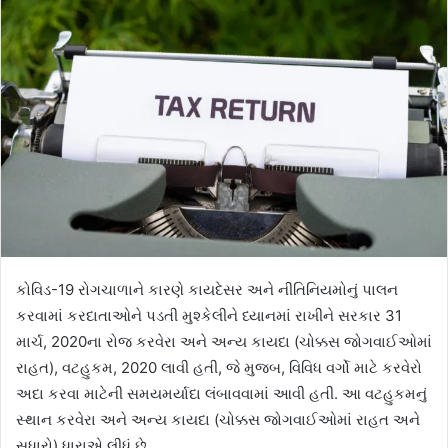
કોવિડ-19 રોગચાળાને કારણે કાયદેસર અને નીતિનિયમોનું પાલન
કરવામાં કરદાતાઓને પડતી મુશ્કેલીને ધ્યાનમાં રાખીને સરકાર 31
માર્ચ, 2020ના રોજ કરવેરા અને અન્ય કાયદા (ચોક્કસ જોગવાઈઓમાં
રાહત), વટહુકમ, 2020 લાવી હતી, જે મુજબ, વિવિધ વર્ગો માટે કરવેરો
અદા કરવા માટેની સમયમર્યાદા લંબાવવામાં આવી હતી. આ વટહુકમનું
સ્થાન કરવેરા અને અન્ય કાયદા (ચોક્કસ જોગવાઈઓમાં રાહત અને
સુધારો) ધારાએ લીધું છે.