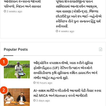
ઓવેરિયન કેન્સરના જોખમી
પૂજ્ય શંકરાચાર્યજીના પાવન
પરિબળો, નિદાન અને સારવાર
સાન્નિધ્યમાં આનંદવર્ધન આશ્રમ,
ગામ વાસણા (કોશીન્દ્રા), જિલ્લા
3 weeks ago
છોટાઉદેપુર ખાતે ૨૫ ભાઈ-બહેનોએ
સ્વૈચ્છિક રીતે પુનઃ સનાતન હિંદુ ધર્મ
સ્વીકાર્યો.
4 weeks ago
Popular Posts
ઔદ્યોગિક વપરાશકર્તાઓ, ખાસ કરીને યુરિયા
ફોર્માલ્ડીહાઇડ (UF) રેઝિન ઉત્પાદન એકમોને
સબસિડીવાળા કૃષિ યુરિયાના કથિત ડાયવર્ઝન અંગે
ગંભીર જાહેર મહત્વનો મુદ્દો.
16 hours ago
AI-સક્ષમ માર્કેટિંગ લીડર્સની આગામી પેઢી તૈયાર કરવા
માટે MICA અને Komerz વચ્ચે ભાગીદારી
3 days ago