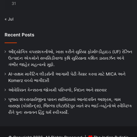
31
« Jul
Recent Posts
ઔદ્યોગિક વપરાશકર્તાઓ, ખાસ કરીને યુરિયા ફોર્માલ્ડીહાઇડ (UF) રેઝિન
ઉત્પાદન એકમોને સબસિડીવાળા કૃષિ યુરિયાના કથિત ડાયવર્ઝન અંગે
ગંભીર જાહેર મહત્વનો મુદ્દો.
AI-સક્ષમ માર્કેટિંગ લીડર્સની આગામી પેઢી તૈયાર કરવા માટે MICA અને
Komerz વચ્ચે ભાગીદારી
ઓવેરિયન કેન્સરના જોખમી પરિબળો, નિદાન અને સારવાર
પૂજ્ય શંકરાચાર્યજીના પાવન સાન્નિધ્યમાં આનંદવર્ધન આશ્રમ, ગામ
વાસણા (કોશીન્દ્રા), જિલ્લા છોટાઉદેપુર ખાતે ૨૫ ભાઈ-બહેનોએ સ્વૈચ્છિક
રીતે પુનઃ સનાતન હિંદુ ધર્મ સ્વીકાર્યો.