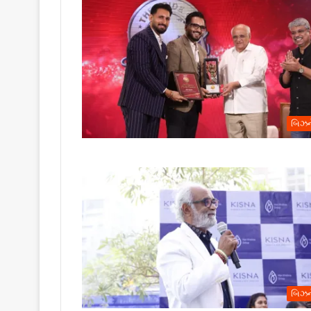
બિઝન
બિઝન