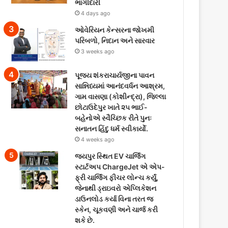
ભાગીદારી
4 days ago
ઓવેરિયન કેન્સરના જોખમી
પરિબળો, નિદાન અને સારવાર
3 weeks ago
પૂજ્ય શંકરાચાર્યજીના પાવન
સાન્નિધ્યમાં આનંદવર્ધન આશ્રમ,
ગામ વાસણા (કોશીન્દ્રા), જિલ્લા
છોટાઉદેપુર ખાતે ૨૫ ભાઈ-
બહેનોએ સ્વૈચ્છિક રીતે પુનઃ
સનાતન હિંદુ ધર્મ સ્વીકાર્યો.
4 weeks ago
જયપુર સ્થિત EV ચાર્જિંગ
સ્ટાર્ટઅપ ChargeJet એ એપ-
ફ્રી ચાર્જિંગ ફીચર લોન્ચ કર્યું,
જેનાથી ડ્રાઇવરો એપ્લિકેશન
ડાઉનલોડ કર્યા વિના તરત જ
સ્કેન, ચૂકવણી અને ચાર્જ કરી
શકે છે.