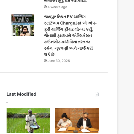
સનાતન હિંદુ ધર્મ સ્વીકાર્યો.
4 weeks ago
જયપુર સ્થિત EV ચાર્જિંગ
સ્ટાર્ટઅપ ChargeJet એ એપ-
ફ્રી ચાર્જિંગ ફીચર લોન્ચ કર્યું,
જેનાથી ડ્રાઇવરો એપ્લિકેશન
ડાઉનલોડ કર્યા વિના તરત જ
સ્કેન, ચૂકવણી અને ચાર્જ કરી
શકે છે.
June 30, 2026
Last Modified