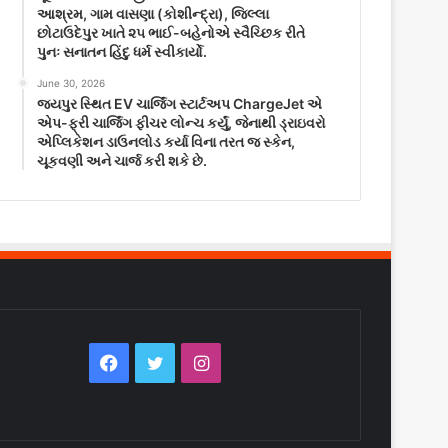
આશ્રમ, ગામ વાસણા (કોશીન્દ્રા), જિલ્લા
છોટાઉદેપુર ખાતે ૨૫ ભાઈ-બહેનોએ સ્વૈચ્છિક રીતે
પુનઃ સનાતન હિંદુ ધર્મ સ્વીકાર્યો.
June 30, 2026
જયપુર સ્થિત EV ચાર્જિંગ સ્ટાર્ટઅપ ChargeJet એ
એપ-ફ્રી ચાર્જિંગ ફીચર લોન્ચ કર્યું, જેનાથી ડ્રાઇવરો
એપ્લિકેશન ડાઉનલોડ કર્યા વિના તરત જ સ્કેન,
ચૂકવણી અને ચાર્જ કરી શકે છે.
Facebook
Twitter
Instagram