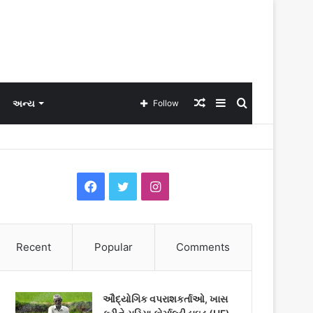
Random
Sidebar
Search
અન્ય
Follow
Article
for
F
T
I
a
w
n
c
i
s
Recent
Popular
Comments
e
t
t
b
t
a
ઔદ્યોગિક વપરાશકર્તાઓ, ખાસ