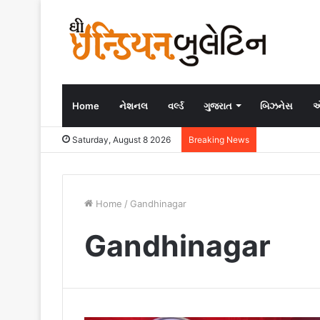
Home
નેશનલ
વર્લ્ડ
ગુજરાત
બિઝનેસ
એ
Saturday, August 8 2026
Breaking News
Home
/
Gandhinagar
Gandhinagar