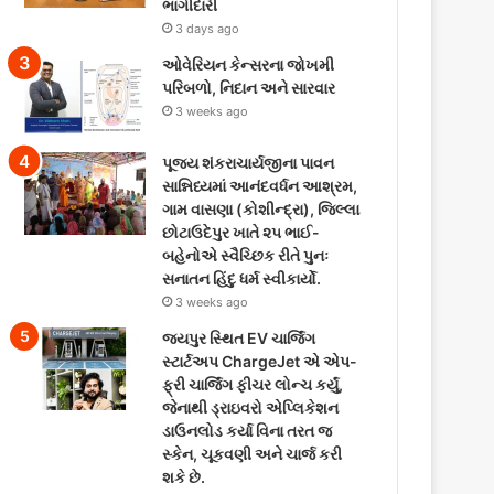
ભાગીદારી
3 days ago
ઓવેરિયન કેન્સરના જોખમી
પરિબળો, નિદાન અને સારવાર
3 weeks ago
પૂજ્ય શંકરાચાર્યજીના પાવન
સાન્નિધ્યમાં આનંદવર્ધન આશ્રમ,
ગામ વાસણા (કોશીન્દ્રા), જિલ્લા
છોટાઉદેપુર ખાતે ૨૫ ભાઈ-
બહેનોએ સ્વૈચ્છિક રીતે પુનઃ
સનાતન હિંદુ ધર્મ સ્વીકાર્યો.
3 weeks ago
જયપુર સ્થિત EV ચાર્જિંગ
સ્ટાર્ટઅપ ChargeJet એ એપ-
ફ્રી ચાર્જિંગ ફીચર લોન્ચ કર્યું,
જેનાથી ડ્રાઇવરો એપ્લિકેશન
ડાઉનલોડ કર્યા વિના તરત જ
સ્કેન, ચૂકવણી અને ચાર્જ કરી
શકે છે.