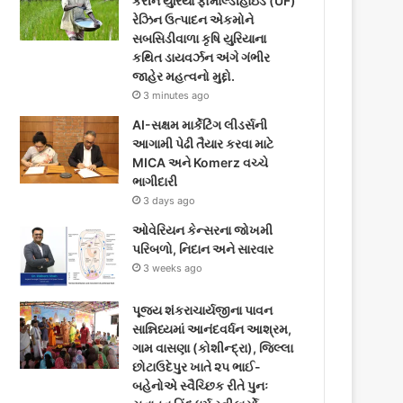
કરીને યુરિયા ફોર્માલ્ડીહાઇડ (UF)
o
e
g
રેઝિન ઉત્પાદન એકમોને
સબસિડીવાળા કૃષિ યુરિયાના
o
r
r
કથિત ડાયવર્ઝન અંગે ગંભીર
જાહેર મહત્વનો મુદ્દો.
k
a
3 minutes ago
m
AI-સક્ષમ માર્કેટિંગ લીડર્સની
આગામી પેઢી તૈયાર કરવા માટે
MICA અને Komerz વચ્ચે
ભાગીદારી
3 days ago
ઓવેરિયન કેન્સરના જોખમી
પરિબળો, નિદાન અને સારવાર
3 weeks ago
પૂજ્ય શંકરાચાર્યજીના પાવન
સાન્નિધ્યમાં આનંદવર્ધન આશ્રમ,
ગામ વાસણા (કોશીન્દ્રા), જિલ્લા
છોટાઉદેપુર ખાતે ૨૫ ભાઈ-
બહેનોએ સ્વૈચ્છિક રીતે પુનઃ