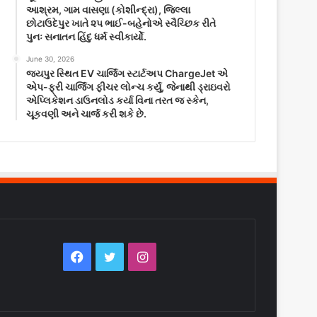
આશ્રમ, ગામ વાસણા (કોશીન્દ્રા), જિલ્લા
છોટાઉદેપુર ખાતે ૨૫ ભાઈ-બહેનોએ સ્વૈચ્છિક રીતે
પુનઃ સનાતન હિંદુ ધર્મ સ્વીકાર્યો.
June 30, 2026
જયપુર સ્થિત EV ચાર્જિંગ સ્ટાર્ટઅપ ChargeJet એ
એપ-ફ્રી ચાર્જિંગ ફીચર લોન્ચ કર્યું, જેનાથી ડ્રાઇવરો
એપ્લિકેશન ડાઉનલોડ કર્યા વિના તરત જ સ્કેન,
ચૂકવણી અને ચાર્જ કરી શકે છે.
Facebook
Twitter
Instagram