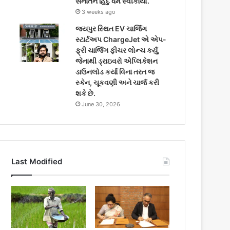
સનાતન હિંદુ ધર્મ સ્વીકાર્યો.
3 weeks ago
જયપુર સ્થિત EV ચાર્જિંગ
સ્ટાર્ટઅપ ChargeJet એ એપ-
ફ્રી ચાર્જિંગ ફીચર લોન્ચ કર્યું,
જેનાથી ડ્રાઇવરો એપ્લિકેશન
ડાઉનલોડ કર્યા વિના તરત જ
સ્કેન, ચૂકવણી અને ચાર્જ કરી
શકે છે.
June 30, 2026
Last Modified