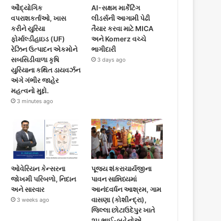
ઔદ્યોગિક
AI-સક્ષમ માર્કેટિંગ
વપરાશકર્તાઓ, ખાસ
લીડર્સની આગામી પેઢી
કરીને યુરિયા
તૈયાર કરવા માટે MICA
ફોર્માલ્ડીહાઇડ (UF)
અને Komerz વચ્ચે
રેઝિન ઉત્પાદન એકમોને
ભાગીદારી
સબસિડીવાળા કૃષિ
3 days ago
યુરિયાના કથિત ડાયવર્ઝન
અંગે ગંભીર જાહેર
મહત્વનો મુદ્દો.
3 minutes ago
ઓવેરિયન કેન્સરના
પૂજ્ય શંકરાચાર્યજીના
જોખમી પરિબળો, નિદાન
પાવન સાન્નિધ્યમાં
અને સારવાર
આનંદવર્ધન આશ્રમ, ગામ
વાસણા (કોશીન્દ્રા),
3 weeks ago
જિલ્લા છોટાઉદેપુર ખાતે
૨૫ ભાઈ-બહેનોએ