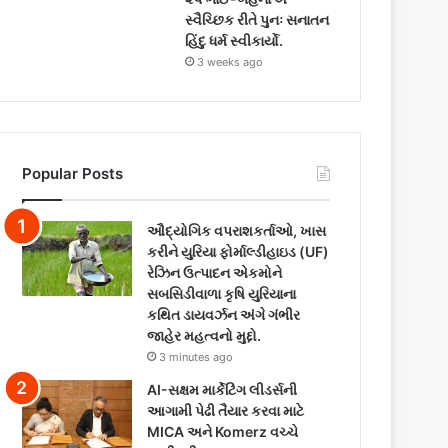
સ્વૈચ્છિક રીતે પુનઃ સનાતન
હિંદુ ધર્મ સ્વીકાર્યો.
3 weeks ago
Popular Posts
ઔદ્યોગિક વપરાશકર્તાઓ, ખાસ
કરીને યુરિયા ફોર્માલ્ડીહાઇડ (UF)
રેઝિન ઉત્પાદન એકમોને
સબસિડીવાળા કૃષિ યુરિયાના
કથિત ડાયવર્ઝન અંગે ગંભીર
જાહેર મહત્વનો મુદ્દો.
3 minutes ago
AI-સક્ષમ માર્કેટિંગ લીડર્સની
આગામી પેઢી તૈયાર કરવા માટે
MICA અને Komerz વચ્ચે