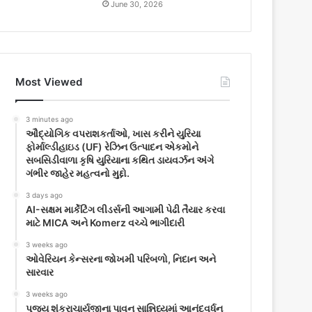
June 30, 2026
Most Viewed
3 minutes ago
ઔદ્યોગિક વપરાશકર્તાઓ, ખાસ કરીને યુરિયા
ફોર્માલ્ડીહાઇડ (UF) રેઝિન ઉત્પાદન એકમોને
સબસિડીવાળા કૃષિ યુરિયાના કથિત ડાયવર્ઝન અંગે
ગંભીર જાહેર મહત્વનો મુદ્દો.
3 days ago
AI-સક્ષમ માર્કેટિંગ લીડર્સની આગામી પેઢી તૈયાર કરવા
માટે MICA અને Komerz વચ્ચે ભાગીદારી
3 weeks ago
ઓવેરિયન કેન્સરના જોખમી પરિબળો, નિદાન અને
સારવાર
3 weeks ago
પૂજ્ય શંકરાચાર્યજીના પાવન સાન્નિધ્યમાં આનંદવર્ધન