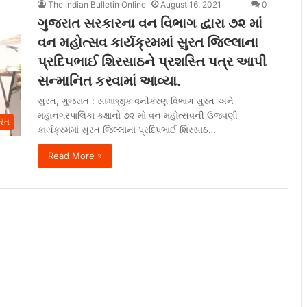
The Indian Bulletin Online
August 16, 2021
0
ગુજરાત સરકારના વન વિભાગ દ્વારા ૭૨ માં
વન મહોત્સવ કાર્યક્રમમાં સુરત જિલ્લાના
પ્રદિપભાઈ શિરસાઠને પ્રશસ્તિ પત્ર આપી
સન્માનિત કરવામાં આવ્યા.
સુરત, ગુજરાત : સામાજીક વનીકરણ વિભાગ સુરત અને
મહાનગરપાલિકા કક્ષાનો ૭૨ મો વન મહોત્સવની ઉજવણી
ુરત
કાર્યક્રમમાં સુરત જિલ્લાના પ્રદિપભાઈ શિરસાઠ…
Read More »