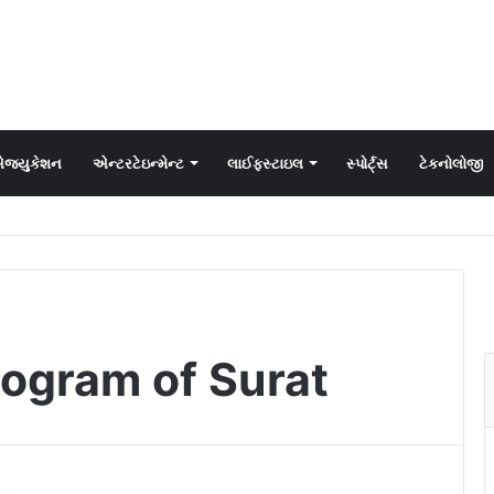
જ્યુકેશન
એન્ટરટેઇન્મેન્ટ
લાઈફસ્ટાઇલ
સ્પોર્ટ્સ
ટેકનોલોજી
program of Surat