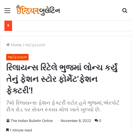
Menu
S
fo
Home
/
લાઈફસ્ટાઇલ
લાઈફસ્ટાઇલ
રિલાયન્સ રિટેલે ભુજમાં લોન્ચ કર્યું
તેનું ફેશન સ્ટોર ફોર્મેટ‘ફેશન
ફેક્ટરી’!
7મો રિલાયન્સ ફેશન ફેક્ટરી સ્ટોર હવે ભુજમાં,એરપોર્ટ
રીંગ રોડ પર સેવન સ્કાય મોલ ખાતે ખુલ્યો છે.
The Indian Bulletin Online
November 8, 2022
0
1 minute read