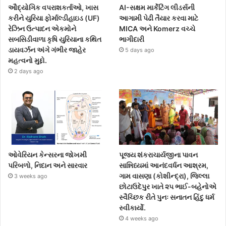
ઔદ્યોગિક વપરાશકર્તાઓ, ખાસ
AI-સક્ષમ માર્કેટિંગ લીડર્સની
કરીને યુરિયા ફોર્માલ્ડીહાઇડ (UF)
આગામી પેઢી તૈયાર કરવા માટે
રેઝિન ઉત્પાદન એકમોને
MICA અને Komerz વચ્ચે
સબસિડીવાળા કૃષિ યુરિયાના કથિત
ભાગીદારી
ડાયવર્ઝન અંગે ગંભીર જાહેર
5 days ago
મહત્વનો મુદ્દો.
2 days ago
ઓવેરિયન કેન્સરના જોખમી
પૂજ્ય શંકરાચાર્યજીના પાવન
પરિબળો, નિદાન અને સારવાર
સાન્નિધ્યમાં આનંદવર્ધન આશ્રમ,
ગામ વાસણા (કોશીન્દ્રા), જિલ્લા
3 weeks ago
છોટાઉદેપુર ખાતે ૨૫ ભાઈ-બહેનોએ
સ્વૈચ્છિક રીતે પુનઃ સનાતન હિંદુ ધર્મ
સ્વીકાર્યો.
4 weeks ago