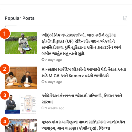
Popular Posts
ઔદ્યોગિક વપરાશકર્તાઓ, ખાસ કરીને યુરિયા
ફોર્માલ્ડીહાઇડ (UF) રેઝિન ઉત્પાદન એકમોને
સબસિડીવાળા કૃષિ યુરિયાના કથિત ડાયવર્ઝન અંગે
ગંભીર જાહેર મહત્વનો મુદ્દો.
2 days ago
AI-સક્ષમ માર્કેટિંગ લીડર્સની આગામી પેઢી તૈયાર કરવા
માટે MICA અને Komerz વચ્ચે ભાગીદારી
5 days ago
ઓવેરિયન કેન્સરના જોખમી પરિબળો, નિદાન અને
સારવાર
3 weeks ago
પૂજ્ય શંકરાચાર્યજીના પાવન સાન્નિધ્યમાં આનંદવર્ધન
આશ્રમ, ગામ વાસણા (કોશીન્દ્રા), જિલ્લા