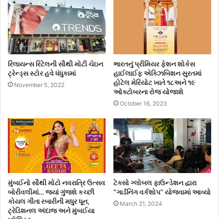
રિલાયન્સ રિટેલની સૌથી મોટી ચેઇન
ભારતનું પ્રીમિયર ફેશન શોકેસ
ટ્રેન્ડ્સ સ્ટોર હવે ધંધુકામાં
હાઈલાઈફ એક્ઝિબિશન સુરતમાં
હોટેલ મેરિયોટ ખાતે ૧૮અને ૧૯
November 5, 2022
ઓક્ટોબરના રોજ યોજાશે
October 16, 2023
મુંબઈનો સૌથી મોટો નવરાત્રિ ઉત્સવ
ટેક્સો ગ્લોબલ ફાઉન્ડેશન દ્વારા
બોરીવલીમાં… જ્યાં ગુંજશે કચ્છી
“ગાર્ડનિંગ વર્કશોપ” યોજવામાં આવ્યો
કોયલ ગીતા રબારીની મધુર ધૂન,
March 21, 2024
ટ્રેડિશનલ અંદાજ અને મુંબઈયા