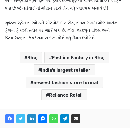
અને રાષ્ટ્રીય બ્રાન્ડ્સ પર ફ્લેટ 60% છૂટની વિશેષ ઉદઘાટન ઓફર
પણ છે જે તહેવારોની મોસમ સાથે તેને વધુ આકર્ષક બનાવે છે!
ભુજના રહેવાસીઓ હવે એરપોર્ટ રીંગ રોડ, સેવન સ્કાય મોલ ખાતેના
ફેશન ફેક્ટરી સ્ટોર પર જઈ શકે છે, જેમાં અદભુત ડીલ્સ અને
ડિસ્કાઉન્ટ્સ છે જે તમારા ઉત્સવોને વધુ વૈભવ ઉમેરે છે!
Bhuj
Fashion Factory in Bhuj
India's largest retailer
newest fashion store format
Reliance Retail