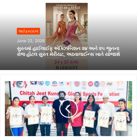
લાઈફસ્ટાઇલ
June 22, 2026
સુરતમાં હાઈલાઈફ એક્ઝિબિશન ૨૪ અને ૨૫ જુનના
રોજ હોટલ સુરત મેરીયટ, અઠવાલાઈન્સ ખાતે યોજાશે