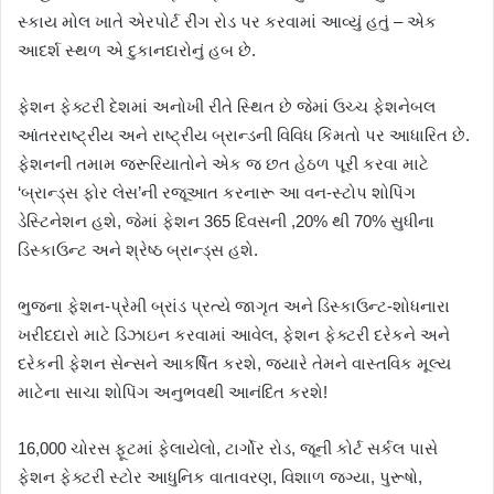
સ્કાય મોલ ખાતે એરપોર્ટ રીંગ રોડ પર કરવામાં આવ્યું હતું – એક
આદર્શ સ્થળ એ દુકાનદારોનું હબ છે.
ફેશન ફેક્ટરી દેશમાં અનોખી રીતે સ્થિત છે જેમાં ઉચ્ચ ફેશનેબલ
આંતરરાષ્ટ્રીય અને રાષ્ટ્રીય બ્રાન્ડની વિવિધ કિંમતો પર આધારિત છે.
ફેશનની તમામ જરૂરિયાતોને એક જ છત હેઠળ પૂરી કરવા માટે
‘બ્રાન્ડ્સ ફોર લેસ’ની રજૂઆત કરનારૂ આ વન-સ્ટોપ શોપિંગ
ડેસ્ટિનેશન હશે, જેમાં ફેશન 365 દિવસની ,20% થી 70% સુધીના
ડિસ્કાઉન્ટ અને શ્રેષ્ઠ બ્રાન્ડ્સ હશે.
ભુજના ફેશન-પ્રેમી બ્રાંડ પ્રત્યે જાગૃત અને ડિસ્કાઉન્ટ-શોધનારા
ખરીદદારો માટે ડિઝાઇન કરવામાં આવેલ, ફેશન ફેક્ટરી દરેકને અને
દરેકની ફેશન સેન્સને આકર્ષિત કરશે, જ્યારે તેમને વાસ્તવિક મૂલ્ય
માટેના સાચા શોપિંગ અનુભવથી આનંદિત કરશે!
16,000 ચોરસ ફૂટમાં ફેલાયેલો, ટાર્ગોર રોડ, જૂની કોર્ટ સર્કલ પાસે
ફેશન ફેક્ટરી સ્ટોર આધુનિક વાતાવરણ, વિશાળ જગ્યા, પુરૂષો,