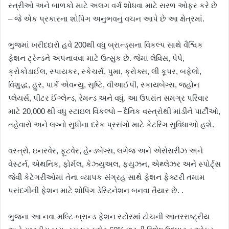
સ્ત્રીઓ અને બાળકો માટે અલગ વર્ગ શોધવા માટે સરળ ઓફર કરે છે
– જે એક પ્રકારના શોપિંગ અનુભવનું વચન આપે છે આ ક્ષેત્રમાં.
ભુજમાં ખરીદદારો હવે 200થી વધુ બ્રાન્ડ્સના વિકલ્પ સાથે વૈશ્વિક
ફેશન ટ્રેન્ડને અપનાવવા માટે ઉત્સુક છે. જેમાં લેવિસ, પેપે,
ક્રોકોડાઈલ, સ્પાયકર, સ્કેચર્સ, પુમા, ક્રોક્સ, લી કૂપર, બફેલો,
વિશુદ્ધ, હુર, પાર્ક એવન્યુ, સૃષ્ટિ, વીઆઈપી, સ્કાયબેગ્સ, જ્હોન
પ્લેયર્સ, પીટર ઈંગ્લેન્ડ, રેમન્ડ અને વધું. આ ઉપરાંત સમગ્ર પરિવાર
માટે 20,000 થી વધુ સ્ટાઇલ વિકલ્પો – દૈનિક વસ્ત્રોથી માંડીને પાર્ટીઓ,
તહેવારો અને લગ્નો સુધીના દરેક પ્રસંગો માટે કેટરિંગ સુવિધાઓ હશે.
વસ્ત્રો, ઇનરવેર, ફૂટવેર, હેન્ડબેગ્સ, લગેજ અને એસેસરીઝ અને
વેસ્ટર્ન, એથનિક, ફોર્મલ, કેઝ્યુઅલ, ફ્યુઝન, એથ્લેઝર અને સ્પોર્ટ્સ
જેવી કેટેગરીઓમાં તેના વ્યાપક સંગ્રહ સાથે ફેશન ફેક્ટરી તમામ
પસંદગીની ફેશન માટે શોપિંગ ડેસ્ટિનેશન બનવા તૈયાર છે. .
ભુજના આ નવા મલ્ટિ-બ્રાન્ડ ફેશન સ્ટોરમાં ટોચની આંતરરાષ્ટ્રીય