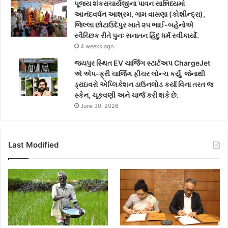
પૂજ્ય શંકરાચાર્યજીના પાવન સાન્નિધ્યમાં
આનંદવર્ધન આશ્રમ, ગામ વાસણા (કોશીન્દ્રા),
જિલ્લા છોટાઉદેપુર ખાતે ૨૫ ભાઈ-બહેનોએ
સ્વૈચ્છિક રીતે પુનઃ સનાતન હિંદુ ધર્મ સ્વીકાર્યો.
4 weeks ago
જયપુર સ્થિત EV ચાર્જિંગ સ્ટાર્ટઅપ ChargeJet
એ એપ-ફ્રી ચાર્જિંગ ફીચર લોન્ચ કર્યું, જેનાથી
ડ્રાઇવરો એપ્લિકેશન ડાઉનલોડ કર્યા વિના તરત જ
સ્કેન, ચૂકવણી અને ચાર્જ કરી શકે છે.
June 30, 2026
Last Modified