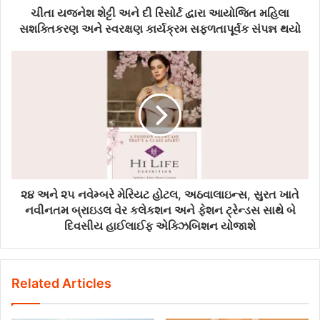
ચીતા યજનેશ શેટ્ટી અને દી રિસોર્ટ દ્વારા આયોજિત મહિલા
સશક્તિકરણ અને સ્વરક્ષણ કાર્યક્રમ સફળતાપૂર્વક સંપન્ન થયો
૨૪ અને ૨૫ નવેમ્બરે મેરિયટ હોટલ, અઠવાલાઇન્સ, સુરત ખાતે
નવીનતમ બ્રાઇડલ વેર કલેકશન અને ફેશન ટ્રેન્ડસ સાથે બે
દિવસીય હાઈલાઈફ એક્ઝિબિશન યોજાશે
Related Articles