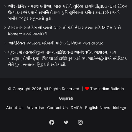
ઔદ્યોગિક વપરાશકર્તાઓ, ખાસ કરીને યુરિયા ફોર્માલ્ડીહાઇડ (UF) રેઝિન
ઉત્પાદન એકમોને સબસિડીવાળા કૃષિ યુરિયાના કથિત ડાયવર્ઝન અંગે
ગંભીર જાહેર મહત્વનો મુદ્દો.
AI-સક્ષમ માર્કેટિંગ લીડર્સની આગામી પેઢી તૈયાર કરવા માટે MICA અને
Komerz વચ્ચે ભાગીદારી
ઓવેરિયન કેન્સરના જોખમી પરિબળો, નિદાન અને સારવાર
પૂજ્ય શંકરાચાર્યજીના પાવન સાન્નિધ્યમાં આનંદવર્ધન આશ્રમ, ગામ
વાસણા (કોશીન્દ્રા), જિલ્લા છોટાઉદેપુર ખાતે ૨૫ ભાઈ-બહેનોએ સ્વૈચ્છિક
રીતે પુનઃ સનાતન હિંદુ ધર્મ સ્વીકાર્યો.
© Copyright 2026, All Rights Reserved |
The Indian Bulletin
Gujarati
About Us
Advertise
Contact Us
DMCA
English News
हिंदी न्यूज़
Facebook
Twitter
Instagram