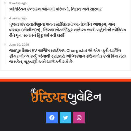
3 weeks ago
ઓવેરિયન કેન્સરના જોખમી પરિબળો, નિદાન અને સારવાર
4 weeks ago
પૂજ્ય શંકરાચાર્યજીના પાવન સાન્નિધ્યમાં આનંદવર્ધન આશ્રમ, ગામ
વાસણા (કોશીન્દ્રા), જિલ્લા છોટાઉદેપુર ખાતે ૨૫ ભાઈ-બહેનોએ સ્વૈચ્છિક
રીતે પુનઃ સનાતન હિંદુ ધર્મ સ્વીકાર્યો.
June 30, 2026
જયપુર સ્થિત EV ચાર્જિંગ સ્ટાર્ટઅપ ChargeJet એ એપ-ફ્રી ચાર્જિંગ
ફીચર લોન્ચ કર્યું, જેનાથી ડ્રાઇવરો એપ્લિકેશન ડાઉનલોડ કર્યા વિના તરત
જ સ્કેન, ચૂકવણી અને ચાર્જ કરી શકે છે.
Facebook
Twitter
Instagram