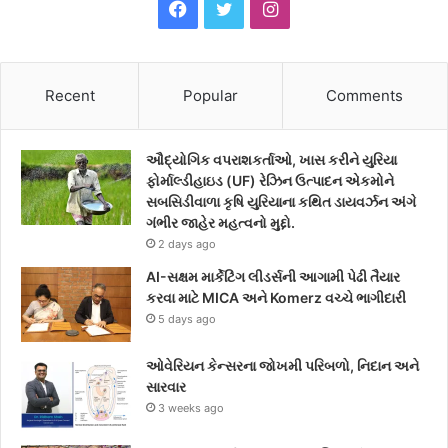
F
T
I
a
w
n
c
i
s
Recent
Popular
Comments
e
t
t
ઔદ્યોગિક વપરાશકર્તાઓ, ખાસ કરીને યુરિયા
b
t
a
ફોર્માલ્ડીહાઇડ (UF) રેઝિન ઉત્પાદન એકમોને
સબસિડીવાળા કૃષિ યુરિયાના કથિત ડાયવર્ઝન અંગે
o
e
g
ગંભીર જાહેર મહત્વનો મુદ્દો.
2 days ago
o
r
r
AI-સક્ષમ માર્કેટિંગ લીડર્સની આગામી પેઢી તૈયાર
k
a
કરવા માટે MICA અને Komerz વચ્ચે ભાગીદારી
5 days ago
m
ઓવેરિયન કેન્સરના જોખમી પરિબળો, નિદાન અને
સારવાર
3 weeks ago