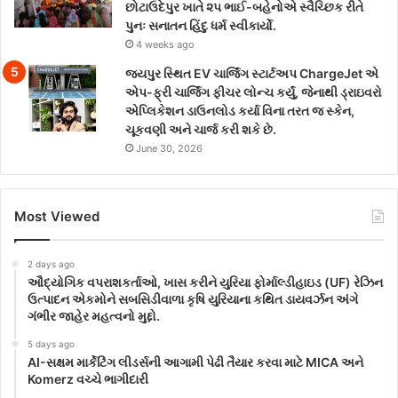
છોટાઉદેપુર ખાતે ૨૫ ભાઈ-બહેનોએ સ્વૈચ્છિક રીતે
પુનઃ સનાતન હિંદુ ધર્મ સ્વીકાર્યો.
4 weeks ago
જયપુર સ્થિત EV ચાર્જિંગ સ્ટાર્ટઅપ ChargeJet એ
એપ-ફ્રી ચાર્જિંગ ફીચર લોન્ચ કર્યું, જેનાથી ડ્રાઇવરો
એપ્લિકેશન ડાઉનલોડ કર્યા વિના તરત જ સ્કેન,
ચૂકવણી અને ચાર્જ કરી શકે છે.
June 30, 2026
Most Viewed
2 days ago
ઔદ્યોગિક વપરાશકર્તાઓ, ખાસ કરીને યુરિયા ફોર્માલ્ડીહાઇડ (UF) રેઝિન
ઉત્પાદન એકમોને સબસિડીવાળા કૃષિ યુરિયાના કથિત ડાયવર્ઝન અંગે
ગંભીર જાહેર મહત્વનો મુદ્દો.
5 days ago
AI-સક્ષમ માર્કેટિંગ લીડર્સની આગામી પેઢી તૈયાર કરવા માટે MICA અને
Komerz વચ્ચે ભાગીદારી