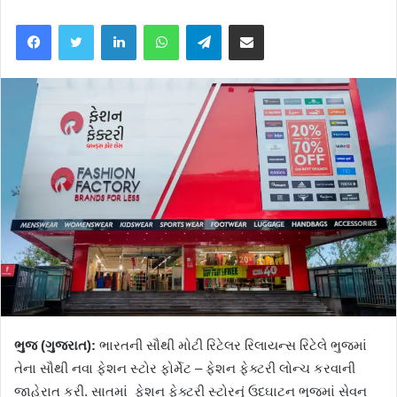
Facebook
Twitter
LinkedIn
WhatsApp
Telegram
Share via Email
ભુજ (ગુજરાત):
ભારતની સૌથી મોટી રિટેલર રિલાયન્સ રિટેલે ભુજમાં
તેના સૌથી નવા ફેશન સ્ટોર ફોર્મેટ – ફેશન ફેક્ટરી લોન્ચ કરવાની
જાહેરાત કરી. સાતમાં ફેશન ફેક્ટરી સ્ટોરનું ઉદઘાટન ભુજમાં સેવન