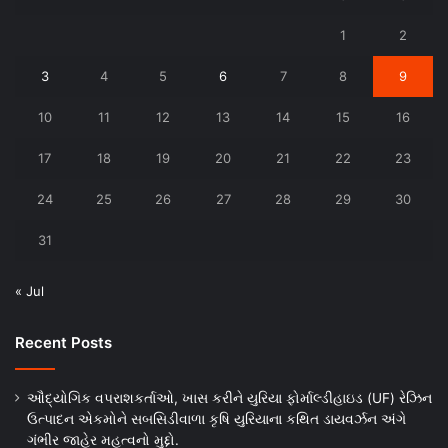
1
2
3
4
5
6
7
8
9
10
11
12
13
14
15
16
17
18
19
20
21
22
23
24
25
26
27
28
29
30
31
« Jul
Recent Posts
ઔદ્યોગિક વપરાશકર્તાઓ, ખાસ કરીને યુરિયા ફોર્માલ્ડીહાઇડ (UF) રેઝિન
ઉત્પાદન એકમોને સબસિડીવાળા કૃષિ યુરિયાના કથિત ડાયવર્ઝન અંગે
ગંભીર જાહેર મહત્વનો મુદ્દો.