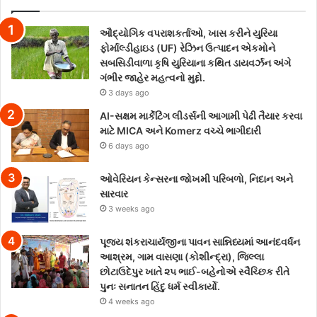
ઔદ્યોગિક વપરાશકર્તાઓ, ખાસ કરીને યુરિયા
ફોર્માલ્ડીહાઇડ (UF) રેઝિન ઉત્પાદન એકમોને
સબસિડીવાળા કૃષિ યુરિયાના કથિત ડાયવર્ઝન અંગે
ગંભીર જાહેર મહત્વનો મુદ્દો.
3 days ago
AI-સક્ષમ માર્કેટિંગ લીડર્સની આગામી પેઢી તૈયાર કરવા
માટે MICA અને Komerz વચ્ચે ભાગીદારી
6 days ago
ઓવેરિયન કેન્સરના જોખમી પરિબળો, નિદાન અને
સારવાર
3 weeks ago
પૂજ્ય શંકરાચાર્યજીના પાવન સાન્નિધ્યમાં આનંદવર્ધન
આશ્રમ, ગામ વાસણા (કોશીન્દ્રા), જિલ્લા
છોટાઉદેપુર ખાતે ૨૫ ભાઈ-બહેનોએ સ્વૈચ્છિક રીતે
પુનઃ સનાતન હિંદુ ધર્મ સ્વીકાર્યો.
4 weeks ago