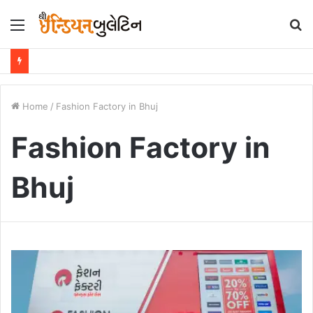
Menu
S
fo
Home
/
Fashion Factory in Bhuj
Fashion Factory in
Bhuj