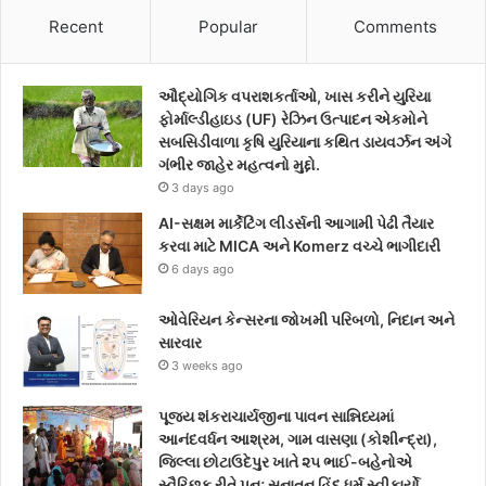
c
i
s
Recent
Popular
Comments
e
t
t
ઔદ્યોગિક વપરાશકર્તાઓ, ખાસ કરીને યુરિયા
b
t
a
ફોર્માલ્ડીહાઇડ (UF) રેઝિન ઉત્પાદન એકમોને
સબસિડીવાળા કૃષિ યુરિયાના કથિત ડાયવર્ઝન અંગે
o
e
g
ગંભીર જાહેર મહત્વનો મુદ્દો.
3 days ago
o
r
r
AI-સક્ષમ માર્કેટિંગ લીડર્સની આગામી પેઢી તૈયાર
k
a
કરવા માટે MICA અને Komerz વચ્ચે ભાગીદારી
6 days ago
m
ઓવેરિયન કેન્સરના જોખમી પરિબળો, નિદાન અને
સારવાર
3 weeks ago
પૂજ્ય શંકરાચાર્યજીના પાવન સાન્નિધ્યમાં
આનંદવર્ધન આશ્રમ, ગામ વાસણા (કોશીન્દ્રા),
જિલ્લા છોટાઉદેપુર ખાતે ૨૫ ભાઈ-બહેનોએ
સ્વૈચ્છિક રીતે પુનઃ સનાતન હિંદુ ધર્મ સ્વીકાર્યો.