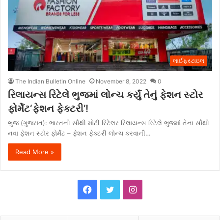
લાઈફસ્ટાઇલ
The Indian Bulletin Online
November 8, 2022
0
રિલાયન્સ રિટેલે ભુજમાં લોન્ચ કર્યું તેનું ફેશન સ્ટોર
ફોર્મેટ‘ફેશન ફેક્ટરી’!
ભુજ (ગુજરાત): ભારતની સૌથી મોટી રિટેલર રિલાયન્સ રિટેલે ભુજમાં તેના સૌથી
નવા ફેશન સ્ટોર ફોર્મેટ – ફેશન ફેક્ટરી લોન્ચ કરવાની…
Read More »
F
T
I
a
w
n