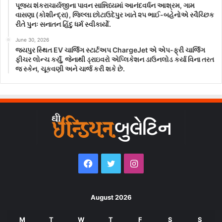
પૂજ્ય શંકરાચાર્યજીના પાવન સાન્નિધ્યમાં આનંદવર્ધન આશ્રમ, ગામ
વાસણા (કોશીન્દ્રા), જિલ્લા છોટાઉદેપુર ખાતે ૨૫ ભાઈ-બહેનોએ સ્વૈચ્છિક
રીતે પુનઃ સનાતન હિંદુ ધર્મ સ્વીકાર્યો.
June 30, 2026
જયપુર સ્થિત EV ચાર્જિંગ સ્ટાર્ટઅપ ChargeJet એ એપ-ફ્રી ચાર્જિંગ
ફીચર લોન્ચ કર્યું, જેનાથી ડ્રાઇવરો એપ્લિકેશન ડાઉનલોડ કર્યા વિના તરત
જ સ્કેન, ચૂકવણી અને ચાર્જ કરી શકે છે.
Facebook
Twitter
Instagram
August 2026
M
T
W
T
F
S
S