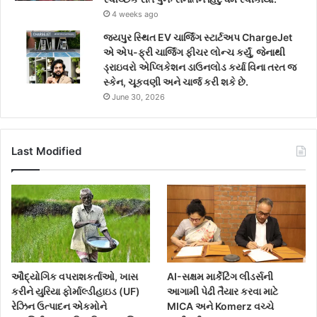
4 weeks ago
જયપુર સ્થિત EV ચાર્જિંગ સ્ટાર્ટઅપ ChargeJet
એ એપ-ફ્રી ચાર્જિંગ ફીચર લોન્ચ કર્યું, જેનાથી
ડ્રાઇવરો એપ્લિકેશન ડાઉનલોડ કર્યા વિના તરત જ
સ્કેન, ચૂકવણી અને ચાર્જ કરી શકે છે.
June 30, 2026
Last Modified
ઔદ્યોગિક વપરાશકર્તાઓ, ખાસ
AI-સક્ષમ માર્કેટિંગ લીડર્સની
કરીને યુરિયા ફોર્માલ્ડીહાઇડ (UF)
આગામી પેઢી તૈયાર કરવા માટે
રેઝિન ઉત્પાદન એકમોને
MICA અને Komerz વચ્ચે