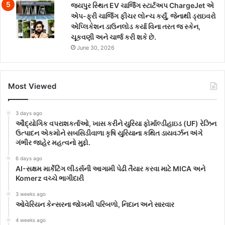
જયપુર સ્થિત EV ચાર્જિંગ સ્ટાર્ટઅપ ChargeJet એ
એપ-ફ્રી ચાર્જિંગ ફીચર લોન્ચ કર્યું, જેનાથી ડ્રાઇવરો
એપ્લિકેશન ડાઉનલોડ કર્યા વિના તરત જ સ્કેન,
ચૂકવણી અને ચાર્જ કરી શકે છે.
June 30, 2026
Most Viewed
3 days ago
ઔદ્યોગિક વપરાશકર્તાઓ, ખાસ કરીને યુરિયા ફોર્માલ્ડીહાઇડ (UF) રેઝિન
ઉત્પાદન એકમોને સબસિડીવાળા કૃષિ યુરિયાના કથિત ડાયવર્ઝન અંગે
ગંભીર જાહેર મહત્વનો મુદ્દો.
6 days ago
AI-સક્ષમ માર્કેટિંગ લીડર્સની આગામી પેઢી તૈયાર કરવા માટે MICA અને
Komerz વચ્ચે ભાગીદારી
3 weeks ago
ઓવેરિયન કેન્સરના જોખમી પરિબળો, નિદાન અને સારવાર
4 weeks ago