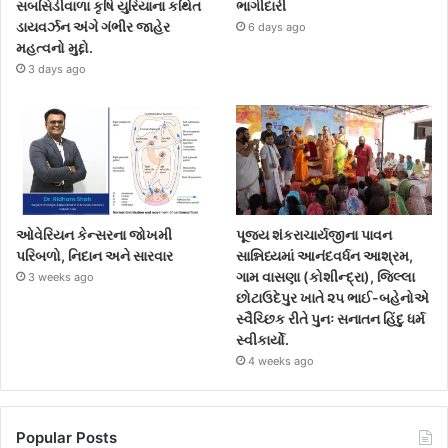
સબસિડીવાળા કૃષિ યુરિયાના કથિત
ભાગીદારી
ડાયવર્ઝન અંગે ગંભીર જાહેર
6 days ago
મહત્વનો મુદ્દો.
3 days ago
ઓવેરિયન કેન્સરના જોખમી
પૂજ્ય શંકરાચાર્યજીના પાવન
પરિબળો, નિદાન અને સારવાર
સાન્નિધ્યમાં આનંદવર્ધન આશ્રમ,
ગામ વાસણા (કોશીન્દ્રા), જિલ્લા
3 weeks ago
છોટાઉદેપુર ખાતે ૨૫ ભાઈ-બહેનોએ
સ્વૈચ્છિક રીતે પુનઃ સનાતન હિંદુ ધર્મ
સ્વીકાર્યો.
4 weeks ago
Popular Posts