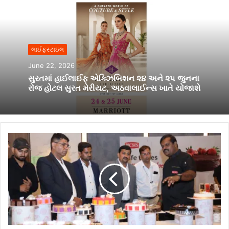
લાઈફસ્ટાઇલ
June 22, 2026
સુરતમાં હાઈલાઈફ એક્ઝિબિશન ૨૪ અને ૨૫ જુનના
રોજ હોટલ સુરત મેરીયટ, અઠવાલાઈન્સ ખાતે યોજાશે