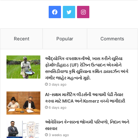
F
T
I
a
w
n
c
i
s
Recent
Popular
Comments
e
t
t
ઔદ્યોગિક વપરાશકર્તાઓ, ખાસ કરીને યુરિયા
b
t
a
ફોર્માલ્ડીહાઇડ (UF) રેઝિન ઉત્પાદન એકમોને
સબસિડીવાળા કૃષિ યુરિયાના કથિત ડાયવર્ઝન અંગે
o
e
g
ગંભીર જાહેર મહત્વનો મુદ્દો.
3 days ago
o
r
r
AI-સક્ષમ માર્કેટિંગ લીડર્સની આગામી પેઢી તૈયાર
k
a
કરવા માટે MICA અને Komerz વચ્ચે ભાગીદારી
6 days ago
m
ઓવેરિયન કેન્સરના જોખમી પરિબળો, નિદાન અને
સારવાર
3 weeks ago