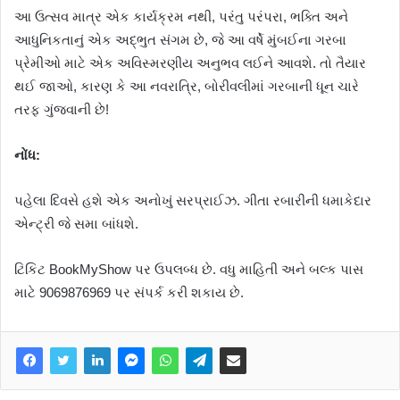
આ ઉત્સવ માત્ર એક કાર્યક્રમ નથી, પરંતુ પરંપરા, ભક્તિ અને
આધુનિકતાનું એક અદ્ભુત સંગમ છે, જે આ વર્ષે મુંબઈના ગરબા
પ્રેમીઓ માટે એક અવિસ્મરણીય અનુભવ લઈને આવશે. તો તૈયાર
થઈ જાઓ, કારણ કે આ નવરાત્રિ, બોરીવલીમાં ગરબાની ધૂન ચારે
તરફ ગુંજવાની છે!
નોંધ:
પહેલા દિવસે હશે એક અનોખું સરપ્રાઈઝ. ગીતા રબારીની ધમાકેદાર
એન્ટ્રી જે સમા બાંધશે.
ટિકિટ BookMyShow પર ઉપલબ્ધ છે. વધુ માહિતી અને બલ્ક પાસ
માટે 9069876969 પર સંપર્ક કરી શકાય છે.