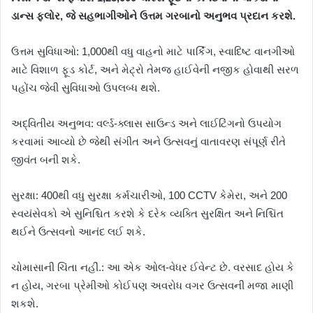
ડાન્સ ફ્લોર, જે સહભાગીઓને ઉત્તમ ગરબાનો અનુભવ પ્રદાન કરશે.
ઉત્તમ સુવિધાઓ: 1,000થી વધુ વાહનો માટે પાર્કિંગ, સ્વાદિષ્ટ વાનગીઓ
માટે વિશાળ ફૂડ કોર્ટ, અને મેટ્રો તેમજ હાઈવેની નજીક હોવાથી સરળ
પહોંચ જેવી સુવિધાઓ ઉપલબ્ધ થશે.
અદ્વિતીય અનુભવ: વર્લ્ડ-ક્લાસ સાઉન્ડ અને લાઈટિંગનો ઉપયોગ
કરવામાં આવ્યો છે જેથી સંગીત અને ઉત્સવનું વાતાવરણ સંપૂર્ણ રીતે
જીવંત બની શકે.
સુરક્ષા: 400થી વધુ સુરક્ષા કર્મચારીઓ, 100 CCTV કેમેરા, અને 200
સ્વયંસેવકો એ સુનિશ્ચિત કરશે કે દરેક વ્યક્તિ સુરક્ષિત અને નિશ્ચિંત
થઈને ઉત્સવનો આનંદ લઈ શકે.
ચોમાસાની ચિંતા નહીં.: આ એક ઓલ-વેધર ઈવેન્ટ છે. વરસાદ હોય કે
ન હોય, ગરબા પ્રેમીઓ કોઈપણ અવરોધ વગર ઉત્સવની મજા માણી
શકશે.