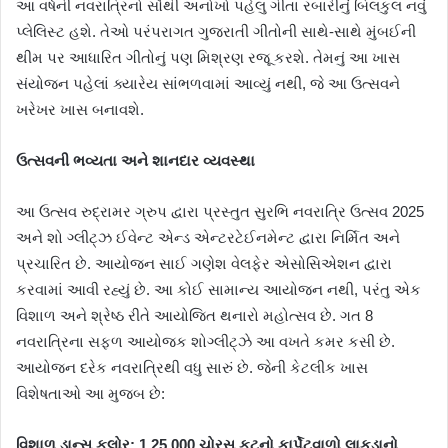
આ વર્ષની નવરાત્રિનો સૌથી અનોખો પહેલુ ગીતા રબારીનું બિલકુલ નવું
પ્લેલિસ્ટ હશે. તેઓ પરંપરાગત ગુજરાતી ગીતોની સાથે-સાથે મુંબઈની
થીમ પર આધારિત ગીતોનું પણ મિશ્રણ રજૂ કરશે. તેમનું આ ખાસ
સંયોજન પહેલાં ક્યારેય સાંભળવામાં આવ્યું નથી, જે આ ઉત્સવને
ખરેખર ખાસ બનાવશે.
ઉત્સવની ભવ્યતા અને શાનદાર વ્યવસ્થા
આ ઉત્સવ રુદ્રામર ગ્રુપ દ્વારા પ્રસ્તુત સુરભિ નવરાત્રિ ઉત્સવ 2025
અને શો ગ્લીટ્ઝ ઈવેન્ટ એન્ડ એન્ટરટેઈનમેન્ટ દ્વારા નિર્મિત અને
પ્રચારિત છે. આયોજન સાઈ ગણેશ વેલફેર એસોસિએશન દ્વારા
કરવામાં આવી રહ્યું છે. આ કોઈ સામાન્ય આયોજન નથી, પરંતુ એક
વિશાળ અને શ્રેષ્ઠ રીતે આયોજિત થનારો મહોત્સવ છે. ગત 8
નવરાત્રિના સફળ આયોજક શોગ્લીટ્ઝે આ વખતે કમર કસી છે.
આયોજન દરેક નવરાત્રિથી વધુ સારું છે. જેની કેટલીક ખાસ
વિશેષતાઓ આ મુજબ છે:
વિશાળ ડાન્સ ફ્લોર: 1,25,000 ચોરસ ફૂટનો કાર્પેટવાળો લાકડાનો