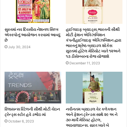
સુરતમાં નવ દિવસીય નેશનલ સિલ્ક
હાઈલાઇફ બ્રાઇડ્સ,ભારતની સૌથી
એક્સ્પોનું આયોજન કરવામાં આવ્યું
મોટી ફેશન એક્ઝિબિશન
છે
કંપનીહાઈલાઇફ એક્ઝિબિશન દ્વારા
ભારતનું શ્રેષ્ઠ બ્રાઇડલ શોકેસ
July 30, 2024
સુરતમાં હોટેલ મેરિયોટ ખાતે ૧૨અને
૧૩ ડીસેમ્બરના રોજ યોજાશે
December 11, 2023
રિલાયન્સ રિટેલની સૌથી મોટી ચેઇન
નવીનતમ બ્રાઇડલ વેર કલેકશન
ટ્રેન્ડ્સ સ્ટોર હવે ડભોઇ માં
અને ફેશન ટ્રેન્ડસ સાથે ૨૯ અ ને
૩૦ માર્ચે મેરિયટ હોટલ,
October 6, 2023
અઠવાલાઇન્સ, સુરત ખાતે બે