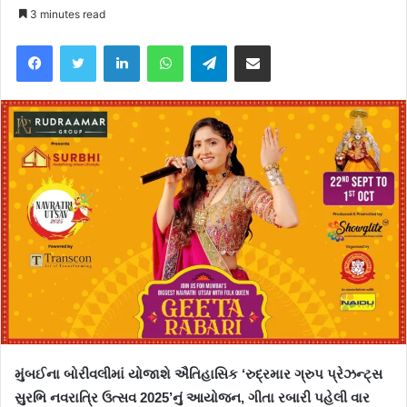
3 minutes read
Facebook
Twitter
LinkedIn
WhatsApp
Telegram
Share via Email
મુંબઈના બોરીવલીમાં યોજાશે ઐતિહાસિક ‘રુદ્રમાર ગ્રુપ પ્રેઝન્ટ્સ
સુરભિ નવરાત્રિ ઉત્સવ 2025’નું આયોજન, ગીતા રબારી પહેલી વાર