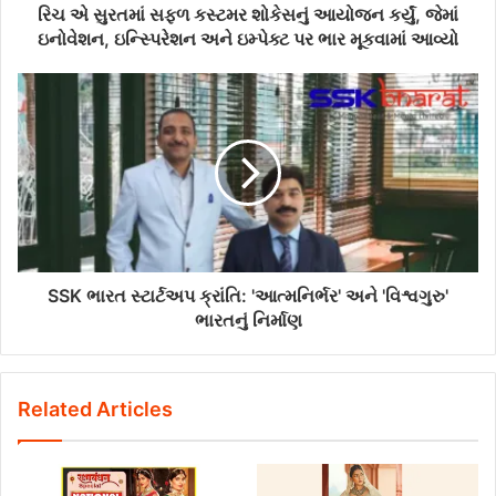
રિચ એ સુરતમાં સફળ કસ્ટમર શોકેસનું આયોજન કર્યું, જેમાં
ઇનોવેશન, ઇન્સ્પિરેશન અને ઇમ્પેક્ટ પર ભાર મૂકવામાં આવ્યો
SSK ભારત સ્ટાર્ટઅપ ક્રાંતિ: 'આત્મનિર્ભર' અને 'વિશ્વગુરુ'
ભારતનું નિર્માણ
Related Articles