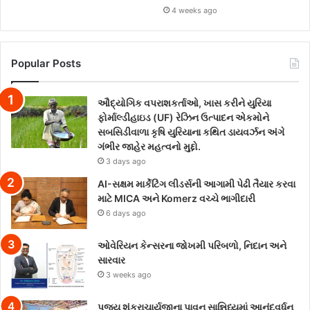
4 weeks ago
Popular Posts
ઔદ્યોગિક વપરાશકર્તાઓ, ખાસ કરીને યુરિયા
ફોર્માલ્ડીહાઇડ (UF) રેઝિન ઉત્પાદન એકમોને
સબસિડીવાળા કૃષિ યુરિયાના કથિત ડાયવર્ઝન અંગે
ગંભીર જાહેર મહત્વનો મુદ્દો.
3 days ago
AI-સક્ષમ માર્કેટિંગ લીડર્સની આગામી પેઢી તૈયાર કરવા
માટે MICA અને Komerz વચ્ચે ભાગીદારી
6 days ago
ઓવેરિયન કેન્સરના જોખમી પરિબળો, નિદાન અને
સારવાર
3 weeks ago
પૂજ્ય શંકરાચાર્યજીના પાવન સાન્નિધ્યમાં આનંદવર્ધન