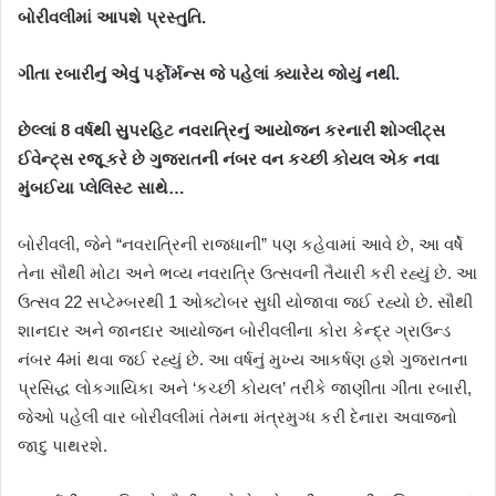
બોરીવલીમાં આપશે પ્રસ્તુતિ.
ગીતા રબારીનું એવું પર્ફોર્મન્સ જે પહેલાં ક્યારેય જોયું નથી.
છેલ્લાં 8 વર્ષથી સુપરહિટ નવરાત્રિનું આયોજન કરનારી શોગ્લીટ્સ
ઈવેન્ટ્સ રજૂ કરે છે ગુજરાતની નંબર વન કચ્છી કોયલ એક નવા
મુંબઈયા પ્લેલિસ્ટ સાથે…
બોરીવલી, જેને “નવરાત્રિની રાજધાની” પણ કહેવામાં આવે છે, આ વર્ષે
તેના સૌથી મોટા અને ભવ્ય નવરાત્રિ ઉત્સવની તૈયારી કરી રહ્યું છે. આ
ઉત્સવ 22 સપ્ટેમ્બરથી 1 ઓક્ટોબર સુધી યોજાવા જઈ રહ્યો છે. સૌથી
શાનદાર અને જાનદાર આયોજન બોરીવલીના કોરા કેન્દ્ર ગ્રાઉન્ડ
નંબર 4માં થવા જઈ રહ્યું છે. આ વર્ષનું મુખ્ય આકર્ષણ હશે ગુજરાતના
પ્રસિદ્ધ લોકગાયિકા અને ‘કચ્છી કોયલ’ તરીકે જાણીતા ગીતા રબારી,
જેઓ પહેલી વાર બોરીવલીમાં તેમના મંત્રમુગ્ધ કરી દેનારા અવાજનો
જાદુ પાથરશે.