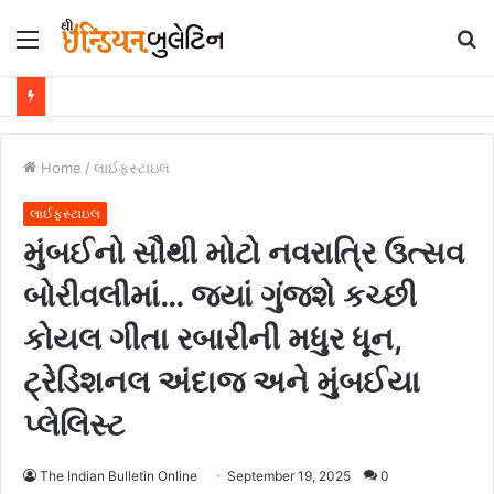
Menu
S
fo
Home
/
લાઈફસ્ટાઇલ
લાઈફસ્ટાઇલ
મુંબઈનો સૌથી મોટો નવરાત્રિ ઉત્સવ
બોરીવલીમાં… જ્યાં ગુંજશે કચ્છી
કોયલ ગીતા રબારીની મધુર ધૂન,
ટ્રેડિશનલ અંદાજ અને મુંબઈયા
પ્લેલિસ્ટ
The Indian Bulletin Online
September 19, 2025
0