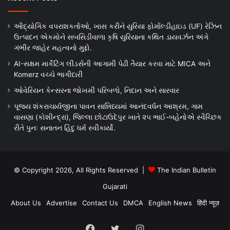
ઔદ્યોગિક વપરાશકર્તાઓ, ખાસ કરીને યુરિયા ફોર્માલ્ડીહાઇડ (UF) રેઝિન
ઉત્પાદન એકમોને સબસિડીવાળા કૃષિ યુરિયાના કથિત ડાયવર્ઝન અંગે
ગંભીર જાહેર મહત્વનો મુદ્દો.
AI-સક્ષમ માર્કેટિંગ લીડર્સની આગામી પેઢી તૈયાર કરવા માટે MICA અને
Komerz વચ્ચે ભાગીદારી
ઓવેરિયન કેન્સરના જોખમી પરિબળો, નિદાન અને સારવાર
પૂજ્ય શંકરાચાર્યજીના પાવન સાન્નિધ્યમાં આનંદવર્ધન આશ્રમ, ગામ
વાસણા (કોશીન્દ્રા), જિલ્લા છોટાઉદેપુર ખાતે ૨૫ ભાઈ-બહેનોએ સ્વૈચ્છિક
રીતે પુનઃ સનાતન હિંદુ ધર્મ સ્વીકાર્યો.
© Copyright 2026, All Rights Reserved |
The Indian Bulletin
Gujarati
About Us
Advertise
Contact Us
DMCA
English News
हिंदी न्यूज़
Facebook
Twitter
Instagram