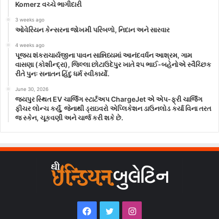
Komerz વચ્ચે ભાગીદારી
3 weeks ago
ઓવેરિયન કેન્સરના જોખમી પરિબળો, નિદાન અને સારવાર
4 weeks ago
પૂજ્ય શંકરાચાર્યજીના પાવન સાન્નિધ્યમાં આનંદવર્ધન આશ્રમ, ગામ
વાસણા (કોશીન્દ્રા), જિલ્લા છોટાઉદેપુર ખાતે ૨૫ ભાઈ-બહેનોએ સ્વૈચ્છિક
રીતે પુનઃ સનાતન હિંદુ ધર્મ સ્વીકાર્યો.
June 30, 2026
જયપુર સ્થિત EV ચાર્જિંગ સ્ટાર્ટઅપ ChargeJet એ એપ-ફ્રી ચાર્જિંગ
ફીચર લોન્ચ કર્યું, જેનાથી ડ્રાઇવરો એપ્લિકેશન ડાઉનલોડ કર્યા વિના તરત
જ સ્કેન, ચૂકવણી અને ચાર્જ કરી શકે છે.
Facebook
Twitter
Instagram