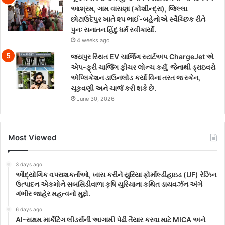
આશ્રમ, ગામ વાસણા (કોશીન્દ્રા), જિલ્લા
છોટાઉદેપુર ખાતે ૨૫ ભાઈ-બહેનોએ સ્વૈચ્છિક રીતે
પુનઃ સનાતન હિંદુ ધર્મ સ્વીકાર્યો.
4 weeks ago
જયપુર સ્થિત EV ચાર્જિંગ સ્ટાર્ટઅપ ChargeJet એ
એપ-ફ્રી ચાર્જિંગ ફીચર લોન્ચ કર્યું, જેનાથી ડ્રાઇવરો
એપ્લિકેશન ડાઉનલોડ કર્યા વિના તરત જ સ્કેન,
ચૂકવણી અને ચાર્જ કરી શકે છે.
June 30, 2026
Most Viewed
3 days ago
ઔદ્યોગિક વપરાશકર્તાઓ, ખાસ કરીને યુરિયા ફોર્માલ્ડીહાઇડ (UF) રેઝિન
ઉત્પાદન એકમોને સબસિડીવાળા કૃષિ યુરિયાના કથિત ડાયવર્ઝન અંગે
ગંભીર જાહેર મહત્વનો મુદ્દો.
6 days ago
AI-સક્ષમ માર્કેટિંગ લીડર્સની આગામી પેઢી તૈયાર કરવા માટે MICA અને