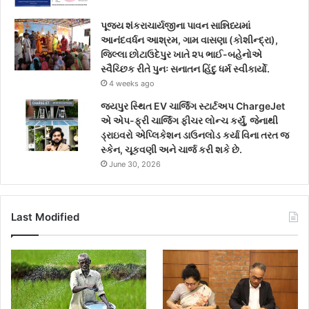
પૂજ્ય શંકરાચાર્યજીના પાવન સાન્નિધ્યમાં
આનંદવર્ધન આશ્રમ, ગામ વાસણા (કોશીન્દ્રા),
જિલ્લા છોટાઉદેપુર ખાતે ૨૫ ભાઈ-બહેનોએ
સ્વૈચ્છિક રીતે પુનઃ સનાતન હિંદુ ધર્મ સ્વીકાર્યો.
4 weeks ago
જયપુર સ્થિત EV ચાર્જિંગ સ્ટાર્ટઅપ ChargeJet
એ એપ-ફ્રી ચાર્જિંગ ફીચર લોન્ચ કર્યું, જેનાથી
ડ્રાઇવરો એપ્લિકેશન ડાઉનલોડ કર્યા વિના તરત જ
સ્કેન, ચૂકવણી અને ચાર્જ કરી શકે છે.
June 30, 2026
Last Modified