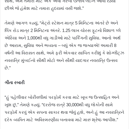
સાથે, અમે તમારા માટે એક એવો ગરબા ઉત્સવ લઈને આવી રહ્યા
છીએ જે હંમેશ માટે તમારા હૃદયમાં વસી જશે.”
તેમણે આગળ કહ્યું, “મેટ્રો સ્ટેશન માત્ર 5 મિનિટના અંતરે છે અને
લિંક રોડ માત્ર 2 મિનિટના અંતરે. 1.25 લાખ ચોરસ ફૂટનો વિશાળ પ્લે
એરિયા અને 1,000થી વધુ ગાડીઓ માટે પાર્કિંગની સુવિધા. આનો અર્થ
છે આરામ, સુવિધા અને ભવ્યતા – બધું એક જ જગ્યાએ! અમારી 8
વર્ષની આ વિરાસત સાથે, અમે ફરી એકવાર સાબિત કરીશું કે શોગ્લીટ્ઝ
નવરાત્રિ મુંબઈનો સૌથી મોટો અને સૌથી યાદગાર નવરાત્રિ ઉત્સવ
છે.”
ગીતા રબારી
“હું પહેલીવાર બોરીવલીમાં પરફોર્મ કરવા માટે ખૂબ જ ઉત્સાહિત અને
ખુશ છું,” તેમણે કહ્યું. “દરરોજ રાત્રે 30,000થી વધુ લોકોની સામે
પરફોર્મ કરવું એક સપના સાકાર થવા જેવું હશે, અને હું આ નવરાત્રિને
દરેક વ્યક્તિ માટે અવિસ્મરણીય બનાવવા માટે મારું શ્રેષ્ઠ આપીશ.”