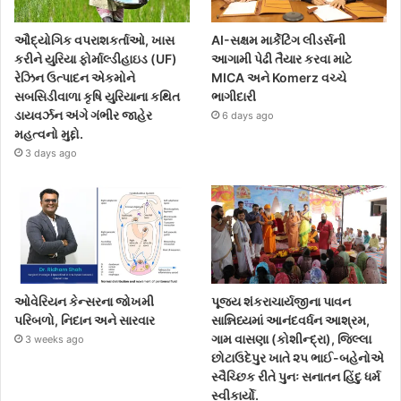
ઔદ્યોગિક વપરાશકર્તાઓ, ખાસ
AI-સક્ષમ માર્કેટિંગ લીડર્સની
કરીને યુરિયા ફોર્માલ્ડીહાઇડ (UF)
આગામી પેઢી તૈયાર કરવા માટે
રેઝિન ઉત્પાદન એકમોને
MICA અને Komerz વચ્ચે
સબસિડીવાળા કૃષિ યુરિયાના કથિત
ભાગીદારી
ડાયવર્ઝન અંગે ગંભીર જાહેર
6 days ago
મહત્વનો મુદ્દો.
3 days ago
ઓવેરિયન કેન્સરના જોખમી
પૂજ્ય શંકરાચાર્યજીના પાવન
પરિબળો, નિદાન અને સારવાર
સાન્નિધ્યમાં આનંદવર્ધન આશ્રમ,
ગામ વાસણા (કોશીન્દ્રા), જિલ્લા
3 weeks ago
છોટાઉદેપુર ખાતે ૨૫ ભાઈ-બહેનોએ
સ્વૈચ્છિક રીતે પુનઃ સનાતન હિંદુ ધર્મ
સ્વીકાર્યો.