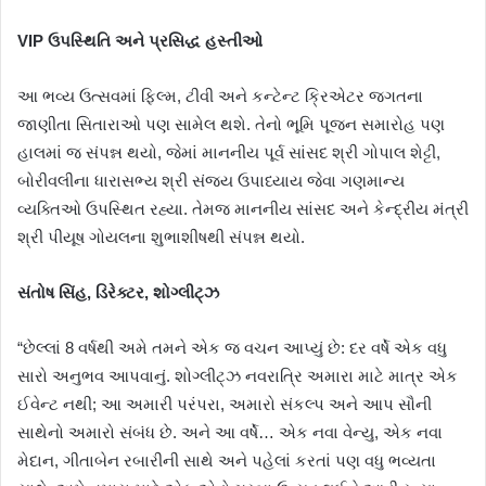
VIP ઉપસ્થિતિ અને પ્રસિદ્ધ હસ્તીઓ
આ ભવ્ય ઉત્સવમાં ફિલ્મ, ટીવી અને કન્ટેન્ટ ક્રિએટર જગતના
જાણીતા સિતારાઓ પણ સામેલ થશે. તેનો ભૂમિ પૂજન સમારોહ પણ
હાલમાં જ સંપન્ન થયો, જેમાં માનનીય પૂર્વ સાંસદ શ્રી ગોપાલ શેટ્ટી,
બોરીવલીના ધારાસભ્ય શ્રી સંજય ઉપાધ્યાય જેવા ગણમાન્ય
વ્યક્તિઓ ઉપસ્થિત રહ્યા. તેમજ માનનીય સાંસદ અને કેન્દ્રીય મંત્રી
શ્રી પીયૂષ ગોયલના શુભાશીષથી સંપન્ન થયો.
સંતોષ સિંહ, ડિરેક્ટર, શોગ્લીટ્ઝ
“છેલ્લાં 8 વર્ષથી અમે તમને એક જ વચન આપ્યું છે: દર વર્ષે એક વધુ
સારો અનુભવ આપવાનું. શોગ્લીટ્ઝ નવરાત્રિ અમારા માટે માત્ર એક
ઈવેન્ટ નથી; આ અમારી પરંપરા, અમારો સંકલ્પ અને આપ સૌની
સાથેનો અમારો સંબંધ છે. અને આ વર્ષે… એક નવા વેન્યુ, એક નવા
મેદાન, ગીતાબેન રબારીની સાથે અને પહેલાં કરતાં પણ વધુ ભવ્યતા