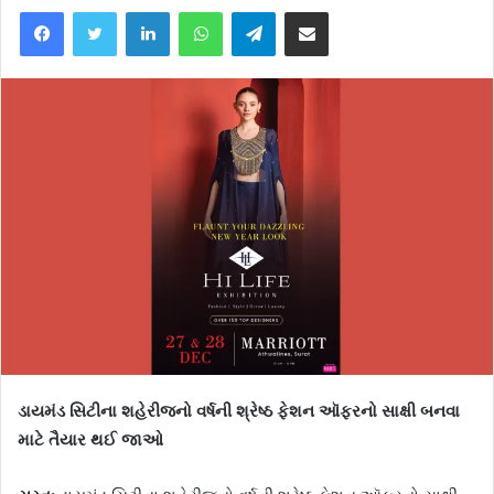
Facebook
Twitter
LinkedIn
WhatsApp
Telegram
Share via Email
ડાયમંડ સિટીના શહેરીજનો વર્ષની શ્રેષ્ઠ ફેશન ઑફરનો સાક્ષી બનવા
માટે તૈયાર થઈ જાઓ