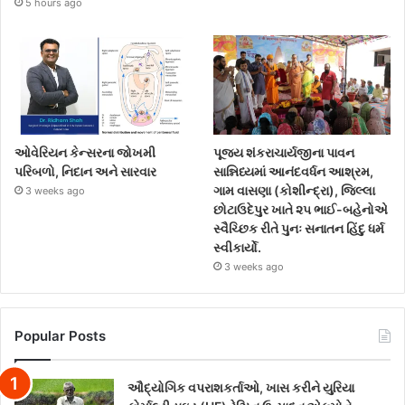
5 hours ago
ઓવેરિયન કેન્સરના જોખમી
પૂજ્ય શંકરાચાર્યજીના પાવન
પરિબળો, નિદાન અને સારવાર
સાન્નિધ્યમાં આનંદવર્ધન આશ્રમ,
ગામ વાસણા (કોશીન્દ્રા), જિલ્લા
3 weeks ago
છોટાઉદેપુર ખાતે ૨૫ ભાઈ-બહેનોએ
સ્વૈચ્છિક રીતે પુનઃ સનાતન હિંદુ ધર્મ
સ્વીકાર્યો.
3 weeks ago
Popular Posts
ઔદ્યોગિક વપરાશકર્તાઓ, ખાસ કરીને યુરિયા