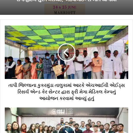
તાપી જિલ્લાના કુકરમુંડા તાલુકામાં આરકે એચઆઈવી એઈડ્સ
રિસર્ચ એન્ડ કેર સેન્ટર દ્વારા ફ્રી મેગા મેડિકલ કેમ્પનું
આયોજન કરવામાં આવ્યું હતું