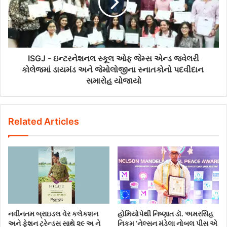
ISGJ - ઇન્ટરનેશનલ સ્કૂલ ઓફ જેમ્સ એન્ડ જ્વેલરી
કોલેજમાં ડાયમંડ અને જેમોલોજીના સ્નાતકોનો પદવીદાન
સમારોહ યોજાયો
Related Articles
નવીનતમ બ્રાઇડલ વેર કલેકશન
હોમિયોપેથી નિષ્ણાત ડૉ. અમરસિંહ
અને ફેશન ટ્રેન્ડસ સાથે ૨૯ અ ને
નિકમ ‘નેલ્સન મંડેલા નોબલ પીસ એ