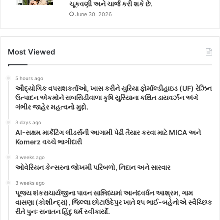
ચૂકવણી અને ચાર્જ કરી શકે છે.
June 30, 2026
Most Viewed
5 hours ago
ઔદ્યોગિક વપરાશકર્તાઓ, ખાસ કરીને યુરિયા ફોર્માલ્ડીહાઇડ (UF) રેઝિન
ઉત્પાદન એકમોને સબસિડીવાળા કૃષિ યુરિયાના કથિત ડાયવર્ઝન અંગે
ગંભીર જાહેર મહત્વનો મુદ્દો.
3 days ago
AI-સક્ષમ માર્કેટિંગ લીડર્સની આગામી પેઢી તૈયાર કરવા માટે MICA અને
Komerz વચ્ચે ભાગીદારી
3 weeks ago
ઓવેરિયન કેન્સરના જોખમી પરિબળો, નિદાન અને સારવાર
3 weeks ago
પૂજ્ય શંકરાચાર્યજીના પાવન સાન્નિધ્યમાં આનંદવર્ધન આશ્રમ, ગામ
વાસણા (કોશીન્દ્રા), જિલ્લા છોટાઉદેપુર ખાતે ૨૫ ભાઈ-બહેનોએ સ્વૈચ્છિક
રીતે પુનઃ સનાતન હિંદુ ધર્મ સ્વીકાર્યો.