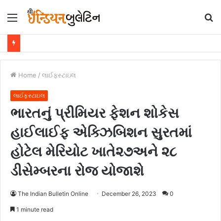
Menu
S
fo
Home
/
લાઈફસ્ટાઇલ
લાઈફસ્ટાઇલ
ભારતનું પ્રીમિયર ફેશન શોકેસ
હાઈલાઈફ એક્ઝિબિશન સુરતમાં
હોટેલ મેરિયોટ ખાતે૨૭અને ૨૮
ડીસેમ્બરના રોજ યોજાશે
The Indian Bulletin Online
December 26, 2023
0
1 minute read