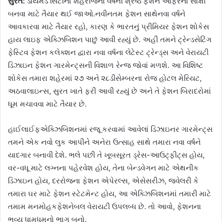
સુરત
:
ડાયમંડ સિટીના શહેરીજનો વર્ષની શ્રેષ્ઠ ફેશન ઑફરનો સાક્ષી
બનવા માટે તૈયાર થઈ જાઓ.નવીનતમ ફેશન સાથેનવા વર્ષને
આવકારવા માટે તૈયાર રહો, કારણ કે ભારતનું પ્રીમિયર ફેશન શોકેસ
હાય લાઇફ એક્ઝિબિશન પાછું આવી રહ્યું છે. અહીં તમને ટ્રેન્ડસેટિંગ
ફેસ્ટિવ ફેશન કલેક્શન દ્વારા નવા વર્ષના લેટેસ્ટ ટ્રેન્ડ્સ અને વેરાયટી
ડિઝાઇન ફેશન ગારમેન્ટ્સની વિશાળ રેન્જ જોવાં મળશે. આ વિશિષ્ટ
શોકેસ તમારા શહેરમાં ૨૭ અને ૨૮ડીસેમ્બરના રોજ હોટલ મેરિયટ,
અઠવાલાઇન્સ, સુરત ખાતે ફરી આવી રહ્યું છે અને તે ફેશન બિરાદરોમાં
ધૂમ મચાવવા માટે તૈયાર છે.
હાઈલાઈફએક્ઝિબિશનમાં રજૂ કરવામાં આવેલાં ડિઝાઇનર ગારમેન્ટ્સ
તમને એક નવો લુક આપીને અનેરા ઉત્સાહ સાથે તમારા નવા વર્ષને
યાદગાર બનાવી દેશે. ભલે પછી તે ખૂબસૂરત ડ્રેસ-આઉટ્ફીટ્સ હોય,
વર-વધૂ માટે લગ્નના પહેરવેશ હોય, તેના બેન્ડવેગન માટે એથનીક
ડિઝાઇન હોય, દરરોજના ફેશન એપેરલ્સ, એસેસરીઝ, જ્વેલરી કે
તમારા ઘર માટે ફેશન સ્ટેટમેન્ટ હોય, આ એક્ઝિબિશનમાં તમારી માટે
તમામ મનમોહકફેશનેબલ વેરાયટી ઉપલબ્ધ છે. તો આવો, ફેશનના
ભવ્ય ધામધૂમનો ભાગ બનો.