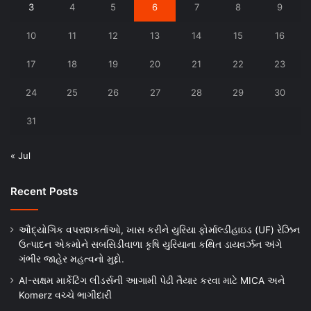
3
4
5
6
7
8
9
10
11
12
13
14
15
16
17
18
19
20
21
22
23
24
25
26
27
28
29
30
31
« Jul
Recent Posts
ઔદ્યોગિક વપરાશકર્તાઓ, ખાસ કરીને યુરિયા ફોર્માલ્ડીહાઇડ (UF) રેઝિન
ઉત્પાદન એકમોને સબસિડીવાળા કૃષિ યુરિયાના કથિત ડાયવર્ઝન અંગે
ગંભીર જાહેર મહત્વનો મુદ્દો.
AI-સક્ષમ માર્કેટિંગ લીડર્સની આગામી પેઢી તૈયાર કરવા માટે MICA અને
Komerz વચ્ચે ભાગીદારી