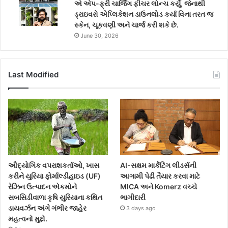
એ એપ-ફ્રી ચાર્જિંગ ફીચર લોન્ચ કર્યું, જેનાથી
ડ્રાઇવરો એપ્લિકેશન ડાઉનલોડ કર્યા વિના તરત જ
સ્કેન, ચૂકવણી અને ચાર્જ કરી શકે છે.
June 30, 2026
Last Modified
ઔદ્યોગિક વપરાશકર્તાઓ, ખાસ
AI-સક્ષમ માર્કેટિંગ લીડર્સની
કરીને યુરિયા ફોર્માલ્ડીહાઇડ (UF)
આગામી પેઢી તૈયાર કરવા માટે
રેઝિન ઉત્પાદન એકમોને
MICA અને Komerz વચ્ચે
સબસિડીવાળા કૃષિ યુરિયાના કથિત
ભાગીદારી
ડાયવર્ઝન અંગે ગંભીર જાહેર
3 days ago
મહત્વનો મુદ્દો.