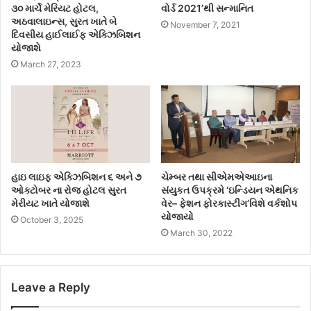
૩૦ માર્ચે મેરિયટ હોટલ,
વોર્ડ 2021’થી સન્માનિત
અઠવાલાઇન્સ, સુરત ખાતે બે
November 7, 2021
દિવસીય હાઈલાઈફ એક્ઝિબિશન
યોજાશે
March 27, 2023
હાઇ લાઇફ એક્ઝિબિશન ૬ અને ૭
ચેમ્બર તથા સીએમએઆઇના
ઓક્ટોબર ના રોજ હોટલ સુરત
સંયુકત ઉપક્રમે ‘ઇન્ડિયન એથનિક
મેરીયટ ખાતે યોજાશે
વેર– ફેશન ફોરકાસ્ટીંગ’વિશે વર્કશોપ
યોજાયો
October 3, 2025
March 30, 2022
Leave a Reply