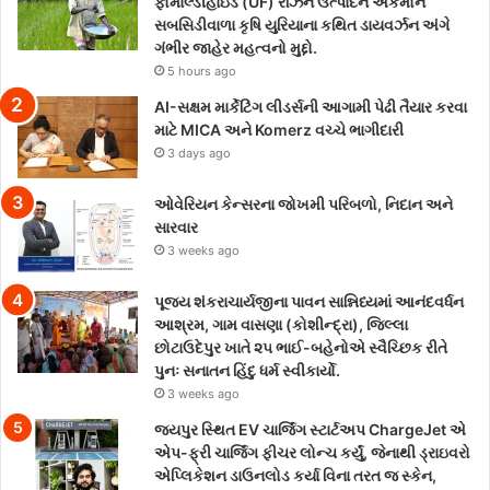
ફોર્માલ્ડીહાઇડ (UF) રેઝિન ઉત્પાદન એકમોને
સબસિડીવાળા કૃષિ યુરિયાના કથિત ડાયવર્ઝન અંગે
ગંભીર જાહેર મહત્વનો મુદ્દો.
5 hours ago
AI-સક્ષમ માર્કેટિંગ લીડર્સની આગામી પેઢી તૈયાર કરવા
માટે MICA અને Komerz વચ્ચે ભાગીદારી
3 days ago
ઓવેરિયન કેન્સરના જોખમી પરિબળો, નિદાન અને
સારવાર
3 weeks ago
પૂજ્ય શંકરાચાર્યજીના પાવન સાન્નિધ્યમાં આનંદવર્ધન
આશ્રમ, ગામ વાસણા (કોશીન્દ્રા), જિલ્લા
છોટાઉદેપુર ખાતે ૨૫ ભાઈ-બહેનોએ સ્વૈચ્છિક રીતે
પુનઃ સનાતન હિંદુ ધર્મ સ્વીકાર્યો.
3 weeks ago
જયપુર સ્થિત EV ચાર્જિંગ સ્ટાર્ટઅપ ChargeJet એ
એપ-ફ્રી ચાર્જિંગ ફીચર લોન્ચ કર્યું, જેનાથી ડ્રાઇવરો
એપ્લિકેશન ડાઉનલોડ કર્યા વિના તરત જ સ્કેન,