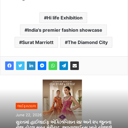
Hi life Exhibition
India's premier fashion showcase
Surat Marriott
The Diamond City
લાઈફસ્ટાઇલ
June 22, 2026
સુરતમાં હાઈલાઈફ એક્ઝિબિશન ૨૪ અને ૨૫ જુનના
રોજ હોટલ સુરત મેરીયટ, અઠવાલાઈન્સ ખાતે યોજાશે