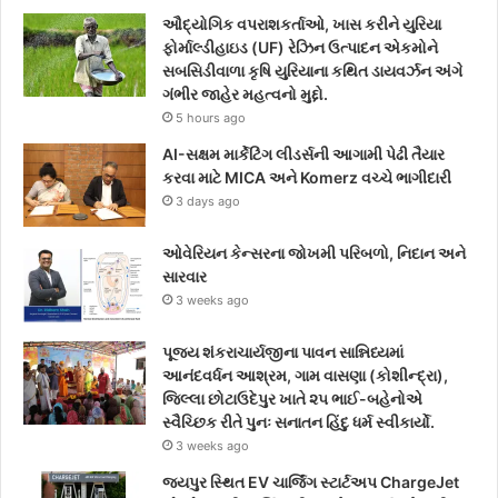
ઔદ્યોગિક વપરાશકર્તાઓ, ખાસ કરીને યુરિયા
b
t
a
ફોર્માલ્ડીહાઇડ (UF) રેઝિન ઉત્પાદન એકમોને
સબસિડીવાળા કૃષિ યુરિયાના કથિત ડાયવર્ઝન અંગે
o
e
g
ગંભીર જાહેર મહત્વનો મુદ્દો.
5 hours ago
o
r
r
AI-સક્ષમ માર્કેટિંગ લીડર્સની આગામી પેઢી તૈયાર
k
a
કરવા માટે MICA અને Komerz વચ્ચે ભાગીદારી
3 days ago
m
ઓવેરિયન કેન્સરના જોખમી પરિબળો, નિદાન અને
સારવાર
3 weeks ago
પૂજ્ય શંકરાચાર્યજીના પાવન સાન્નિધ્યમાં
આનંદવર્ધન આશ્રમ, ગામ વાસણા (કોશીન્દ્રા),
જિલ્લા છોટાઉદેપુર ખાતે ૨૫ ભાઈ-બહેનોએ
સ્વૈચ્છિક રીતે પુનઃ સનાતન હિંદુ ધર્મ સ્વીકાર્યો.
3 weeks ago
જયપુર સ્થિત EV ચાર્જિંગ સ્ટાર્ટઅપ ChargeJet