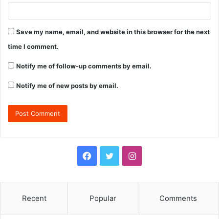
Save my name, email, and website in this browser for the next
time I comment.
Notify me of follow-up comments by email.
Notify me of new posts by email.
F
T
I
a
w
n
c
i
s
Recent
Popular
Comments
e
t
t