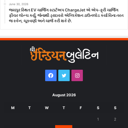
June 30, 2026
જયપુર સ્થિત EV ચાર્જિંગ સ્ટાર્ટઅપ ChargeJet એ એપ-ફ્રી ચાર્જિંગ
ફીચર લોન્ચ કર્યું, જેનાથી ડ્રાઇવરો એપ્લિકેશન ડાઉનલોડ કર્યા વિના તરત
જ સ્કેન, ચૂકવણી અને ચાર્જ કરી શકે છે.
Facebook
Twitter
Instagram
August 2026
M
T
W
T
F
S
S
1
2