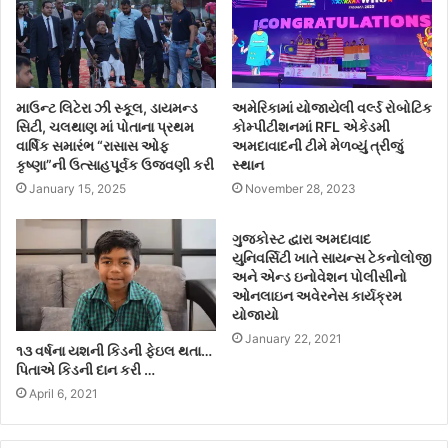
માઉન્ટ લિટેરા ઝી સ્કૂલ, ડાયમન્ડ
અમેરિકામાં યોજાયેલી વર્લ્ડ રોબોટિક
સિટી, ચલથાણ માં પોતાના પ્રથમ
કોમ્પીટીશનમાં RFL એકેડમી
વાર્ષિક સમારંભ “રાસાસ ઓફ
અમદાવાદની ટીમે મેળવ્યું ત્રીજું
કૃષ્ણા”ની ઉત્સાહપૂર્વક ઉજવણી કરી
સ્થાન
January 15, 2025
November 28, 2023
ગુજકોસ્ટ દ્વારા અમદાવાદ
યુનિવર્સિટી ખાતે સાયન્સ ટેકનોલોજી
અને એન્ડ ઇનોવેશન પોલીસીનો
ઓનલાઇન અવેરનેસ કાર્યક્રમ
યોજાયો
January 22, 2021
૧૩ વર્ષના યશની કિડની ફેઇલ થતા…
પિતાએ કિડની દાન કરી …
April 6, 2021