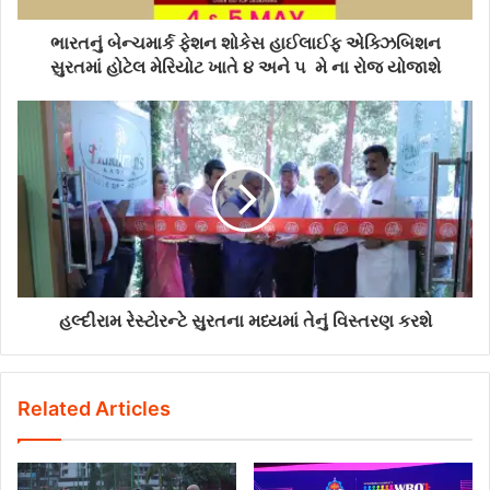
ભારતનું બેન્ચમાર્ક ફેશન શોકેસ હાઈલાઈફ એક્ઝિબિશન
સુરતમાં હોટેલ મેરિયોટ ખાતે ૪ અને ૫ મે ના રોજ યોજાશે
હલ્દીરામ રેસ્ટોરન્ટે સુરતના મધ્યમાં તેનું વિસ્તરણ કરશે
Related Articles