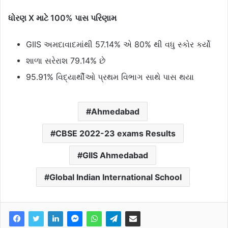
ધોરણ X માટે 100% પાસ પરિણામ
GIIS અમદાવાદમાંથી 57.14% એ 80% થી વધુ સ્કોર કર્યો
શાળા સરેરાશ 79.14% છે
95.91% વિદ્યાર્થીઓ પ્રથમ વિભાગ સાથે પાસ થયા
Ahmedabad
CBSE 2022-23 exams Results
GIIS Ahmedabad
Global Indian International School