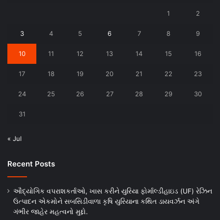
1
2
3
4
5
6
7
8
9
10
11
12
13
14
15
16
17
18
19
20
21
22
23
24
25
26
27
28
29
30
31
« Jul
Recent Posts
ઔદ્યોગિક વપરાશકર્તાઓ, ખાસ કરીને યુરિયા ફોર્માલ્ડીહાઇડ (UF) રેઝિન
ઉત્પાદન એકમોને સબસિડીવાળા કૃષિ યુરિયાના કથિત ડાયવર્ઝન અંગે
ગંભીર જાહેર મહત્વનો મુદ્દો.