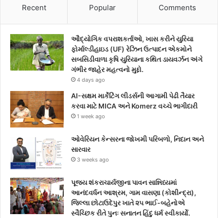
c
i
s
Recent
Popular
Comments
e
t
t
ઔદ્યોગિક વપરાશકર્તાઓ, ખાસ કરીને યુરિયા
b
t
a
ફોર્માલ્ડીહાઇડ (UF) રેઝિન ઉત્પાદન એકમોને
સબસિડીવાળા કૃષિ યુરિયાના કથિત ડાયવર્ઝન અંગે
o
e
g
ગંભીર જાહેર મહત્વનો મુદ્દો.
4 days ago
o
r
r
AI-સક્ષમ માર્કેટિંગ લીડર્સની આગામી પેઢી તૈયાર
k
a
કરવા માટે MICA અને Komerz વચ્ચે ભાગીદારી
1 week ago
m
ઓવેરિયન કેન્સરના જોખમી પરિબળો, નિદાન અને
સારવાર
3 weeks ago
પૂજ્ય શંકરાચાર્યજીના પાવન સાન્નિધ્યમાં
આનંદવર્ધન આશ્રમ, ગામ વાસણા (કોશીન્દ્રા),
જિલ્લા છોટાઉદેપુર ખાતે ૨૫ ભાઈ-બહેનોએ
સ્વૈચ્છિક રીતે પુનઃ સનાતન હિંદુ ધર્મ સ્વીકાર્યો.