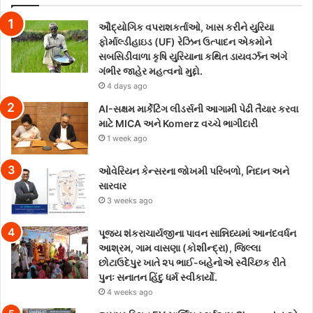
ઔદ્યોગિક વપરાશકર્તાઓ, ખાસ કરીને યુરિયા
ફોર્માલ્ડીહાઇડ (UF) રેઝિન ઉત્પાદન એકમોને
સબસિડીવાળા કૃષિ યુરિયાના કથિત ડાયવર્ઝન અંગે
ગંભીર જાહેર મહત્વનો મુદ્દો.
4 days ago
AI-સક્ષમ માર્કેટિંગ લીડર્સની આગામી પેઢી તૈયાર કરવા
માટે MICA અને Komerz વચ્ચે ભાગીદારી
1 week ago
ઓવેરિયન કેન્સરના જોખમી પરિબળો, નિદાન અને
સારવાર
3 weeks ago
પૂજ્ય શંકરાચાર્યજીના પાવન સાન્નિધ્યમાં આનંદવર્ધન
આશ્રમ, ગામ વાસણા (કોશીન્દ્રા), જિલ્લા
છોટાઉદેપુર ખાતે ૨૫ ભાઈ-બહેનોએ સ્વૈચ્છિક રીતે
પુનઃ સનાતન હિંદુ ધર્મ સ્વીકાર્યો.
4 weeks ago