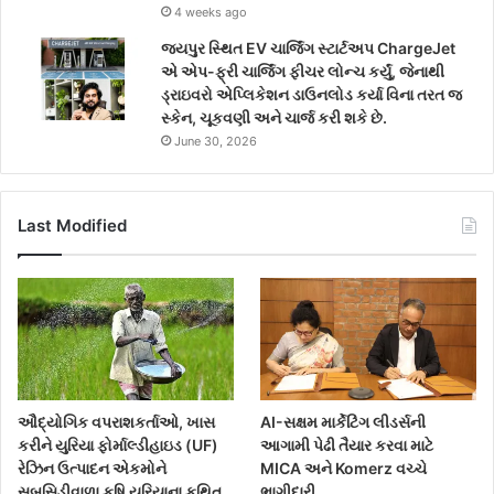
4 weeks ago
જયપુર સ્થિત EV ચાર્જિંગ સ્ટાર્ટઅપ ChargeJet
એ એપ-ફ્રી ચાર્જિંગ ફીચર લોન્ચ કર્યું, જેનાથી
ડ્રાઇવરો એપ્લિકેશન ડાઉનલોડ કર્યા વિના તરત જ
સ્કેન, ચૂકવણી અને ચાર્જ કરી શકે છે.
June 30, 2026
Last Modified
ઔદ્યોગિક વપરાશકર્તાઓ, ખાસ
AI-સક્ષમ માર્કેટિંગ લીડર્સની
કરીને યુરિયા ફોર્માલ્ડીહાઇડ (UF)
આગામી પેઢી તૈયાર કરવા માટે
રેઝિન ઉત્પાદન એકમોને
MICA અને Komerz વચ્ચે
સબસિડીવાળા કૃષિ યુરિયાના કથિત
ભાગીદારી