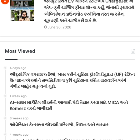
જયપુર સ્થિત EV ચાર્જિંગ સ્ટાર્ટઅપ ChargeJet એ
એપ-ફ્રી ચાર્જિંગ ફીચર લોન્ચ કર્યું, જેનાથી ડ્રાઇવરો
એપ્લિકેશન ડાઉનલોડ કર્યા વિના તરત જ સ્કેન,
ચૂકવણી અને ચાર્જ કરી શકે છે.
June 30, 2026
Most Viewed
4 days ago
ઔદ્યોગિક વપરાશકર્તાઓ, ખાસ કરીને યુરિયા ફોર્માલ્ડીહાઇડ (UF) રેઝિન
ઉત્પાદન એકમોને સબસિડીવાળા કૃષિ યુરિયાના કથિત ડાયવર્ઝન અંગે
ગંભીર જાહેર મહત્વનો મુદ્દો.
1 week ago
AI-સક્ષમ માર્કેટિંગ લીડર્સની આગામી પેઢી તૈયાર કરવા માટે MICA અને
Komerz વચ્ચે ભાગીદારી
3 weeks ago
ઓવેરિયન કેન્સરના જોખમી પરિબળો, નિદાન અને સારવાર
4 weeks ago