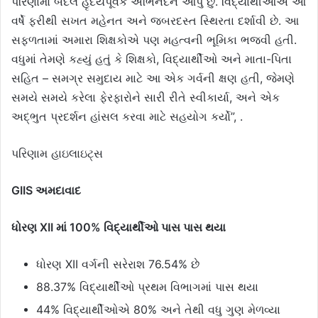
પરિણામો બદલ હૃદયપૂર્વક અભિનંદન આપું છું. વિદ્યાર્થીઓએ આ
વર્ષે ફરીથી સખત મહેનત અને જબરદસ્ત સ્થિરતા દર્શાવી છે. આ
સફળતામાં અમારા શિક્ષકોએ પણ મહત્વની ભૂમિકા ભજવી હતી.
વધુમાં તેમણે કહ્યું હતું કે શિક્ષકો, વિદ્યાર્થીઓ અને માતા-પિતા
સહિત – સમગ્ર સમુદાય માટે આ એક ગર્વની ક્ષણ હતી, જેમણે
સમયે સમયે કરેલા ફેરફારોને સારી રીતે સ્વીકાર્યા, અને એક
અદ્ભુત પ્રદર્શન હાંસલ કરવા માટે સહયોગ કર્યો”, .
પરિણામ હાઇલાઇટ્સ
GIIS
અમદાવાદ
ધોરણ XII માં 100% વિદ્યાર્થીઓ પાસ પાસ થયા
ધોરણ XII વર્ગની સરેરાશ 76.54% છે
88.37% વિદ્યાર્થીઓ પ્રથમ વિભાગમાં પાસ થયા
44% વિદ્યાર્થીઓએ 80% અને તેથી વધુ ગુણ મેળવ્યા