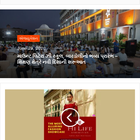
એજ્યુકેશન
June 29, 2026
માઉન્ટ લિટેરા ઝી સ્કૂલ, બારડોલીનો ભવ્ય પ્રારંભ –
શિક્ષણ ક્ષેત્રે નવી દિશાની શરૂઆત