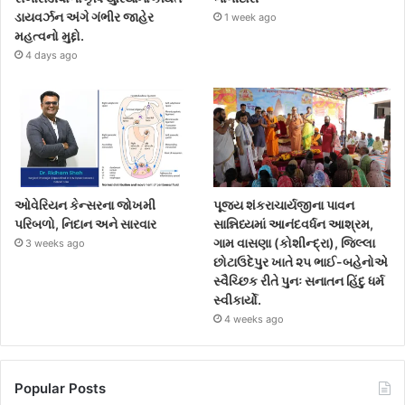
ડાયવર્ઝન અંગે ગંભીર જાહેર
1 week ago
મહત્વનો મુદ્દો.
4 days ago
ઓવેરિયન કેન્સરના જોખમી
પૂજ્ય શંકરાચાર્યજીના પાવન
પરિબળો, નિદાન અને સારવાર
સાન્નિધ્યમાં આનંદવર્ધન આશ્રમ,
ગામ વાસણા (કોશીન્દ્રા), જિલ્લા
3 weeks ago
છોટાઉદેપુર ખાતે ૨૫ ભાઈ-બહેનોએ
સ્વૈચ્છિક રીતે પુનઃ સનાતન હિંદુ ધર્મ
સ્વીકાર્યો.
4 weeks ago
Popular Posts