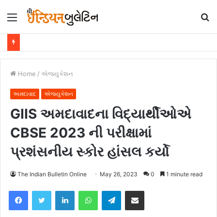
Menu
S
fo
Home
/
એજ્યુકેશન
અમદાવાદ
એજ્યુકેશન
GIIS અમદાવાદના વિદ્યાર્થીઓએ
CBSE 2023 ની પરીક્ષામાં
પ્રશંસનીય સ્કોર હાંસલ કર્યો
The Indian Bulletin Online
May 26, 2023
0
1 minute read
Facebook
Twitter
LinkedIn
WhatsApp
Telegram
Share via Email