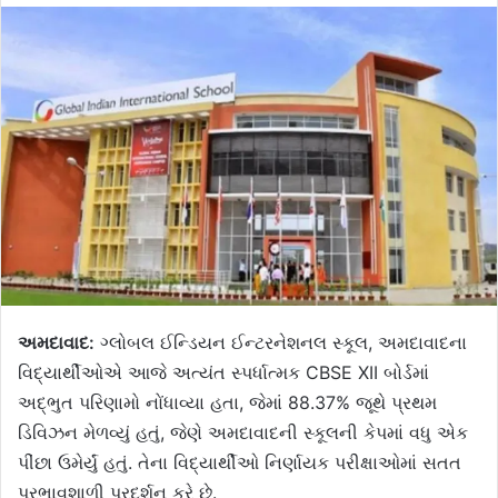
અમદાવાદ:
ગ્લોબલ ઈન્ડિયન ઈન્ટરનેશનલ સ્કૂલ, અમદાવાદના
વિદ્યાર્થીઓએ આજે અત્યંત સ્પર્ધાત્મક CBSE XII બોર્ડમાં
અદ્ભુત પરિણામો નોંધાવ્યા હતા, જેમાં 88.37% જૂથે પ્રથમ
ડિવિઝન મેળવ્યું હતું, જેણે અમદાવાદની સ્કૂલની કેપમાં વધુ એક
પીંછા ઉમેર્યું હતું. તેના વિદ્યાર્થીઓ નિર્ણાયક પરીક્ષાઓમાં સતત
પ્રભાવશાળી પ્રદર્શન કરે છે.