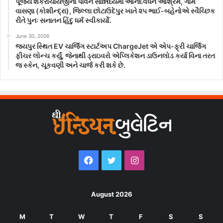
પૂજ્ય શંકરાચાર્યજીના પાવન સાન્નિધ્યમાં આનંદવર્ધન આશ્રમ, ગામ
વાસણા (કોશીન્દ્રા), જિલ્લા છોટાઉદેપુર ખાતે ૨૫ ભાઈ-બહેનોએ સ્વૈચ્છિક
રીતે પુનઃ સનાતન હિંદુ ધર્મ સ્વીકાર્યો.
June 30, 2026
જયપુર સ્થિત EV ચાર્જિંગ સ્ટાર્ટઅપ ChargeJet એ એપ-ફ્રી ચાર્જિંગ
ફીચર લોન્ચ કર્યું, જેનાથી ડ્રાઇવરો એપ્લિકેશન ડાઉનલોડ કર્યા વિના તરત
જ સ્કેન, ચૂકવણી અને ચાર્જ કરી શકે છે.
Facebook
Twitter
Instagram
August 2026
M
T
W
T
F
S
S