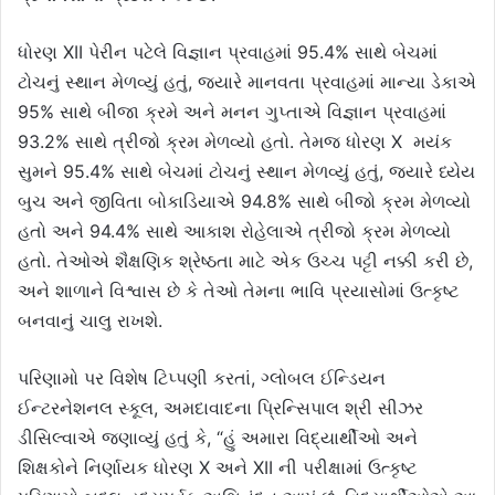
ધોરણ XII પેરીન પટેલે વિજ્ઞાન પ્રવાહમાં 95.4% સાથે બેચમાં
ટોચનું સ્થાન મેળવ્યું હતું, જ્યારે માનવતા પ્રવાહમાં માન્યા ડેકાએ
95% સાથે બીજા ક્રમે અને મનન ગુપ્તાએ વિજ્ઞાન પ્રવાહમાં
93.2% સાથે ત્રીજો ક્રમ મેળવ્યો હતો. તેમજ ધોરણ X મયંક
સુમને 95.4% સાથે બેચમાં ટોચનું સ્થાન મેળવ્યું હતું, જ્યારે ધ્યેય
બુચ અને જીવિતા બોકાડિયાએ 94.8% સાથે બીજો ક્રમ મેળવ્યો
હતો અને 94.4% સાથે આકાશ રોહેલાએ ત્રીજો ક્રમ મેળવ્યો
હતો. તેઓએ શૈક્ષણિક શ્રેષ્ઠતા માટે એક ઉચ્ચ પટ્ટી નક્કી કરી છે,
અને શાળાને વિશ્વાસ છે કે તેઓ તેમના ભાવિ પ્રયાસોમાં ઉત્કૃષ્ટ
બનવાનું ચાલુ રાખશે.
પરિણામો પર વિશેષ ટિપ્પણી કરતાં, ગ્લોબલ ઈન્ડિયન
ઈન્ટરનેશનલ સ્કૂલ, અમદાવાદના પ્રિન્સિપાલ શ્રી સીઝર
ડીસિલ્વાએ જણાવ્યું હતું કે, “હું અમારા વિદ્યાર્થીઓ અને
શિક્ષકોને નિર્ણાયક ધોરણ X અને XII ની પરીક્ષામાં ઉત્કૃષ્ટ