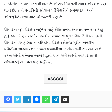
માલિકીની ભાવના જગાવી શકે છે. કોલાબોરેશનથી નવા ઇનોવેશન પણ
થાય છે. કાર્ય પદ્ધતિની વર્તમાન પરિસ્થિતિને સમજવામાં અને
આંતરદૃષ્ટિ કરવા માટે એ જરૂરી પણ છે.
ચેમ્બરના ગૃપ ચેરમેન ભદ્રેશ શાહે સેમિનારમાં સ્વાગત પ્રવચન કર્યું
હતું. જ્યારે ગૃપ ચેરમેન કમલેશ ગજેરાએ પ્રાસંગિક વિધી કરી હતી.
ચેમ્બરની ઇન્ફોઝાઇન કમિટીના ચેરમેન તેમજ ગ્રીન બિલ્ડીંગ
કમિટીના એડવાઇઝર સંજય પંજાબીએ કાર્યક્રમની રૂપરેખા સાથે
વકતાઓનો પરિચય આપ્યો હતો અને અંતે સર્વેનો આભાર માની
સેમિનારનું સમાપન પણ કર્યું હતું.
SGCCI