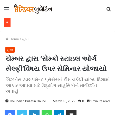
Menu
S
fo
Home
/
સુરત
સુરત
ચેમ્બર દ્વારા ‘સેમ્કો સ્ટાઇલ ઓર્ગ
સેલ્ફી’વિષય ઉપર સેમિનાર યોજાયો
બિઝનેસ ડેવલપમેન્ટ પ્રોસેસને ટીમ વર્કથી યોગ્ય દિશામાં
આકાર આપવા માટે ઉદ્યોગ સાહસિકોને માર્ગદર્શન
અપાયું
The Indian Bulletin Online
March 16, 2022
0
1 minute read
Facebook
Twitter
LinkedIn
WhatsApp
Telegram
Share via Email