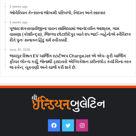
3 weeks ago
ઓવેરિયન કેન્સરના જોખમી પરિબળો, નિદાન અને સારવાર
4 weeks ago
પૂજ્ય શંકરાચાર્યજીના પાવન સાન્નિધ્યમાં આનંદવર્ધન આશ્રમ, ગામ
વાસણા (કોશીન્દ્રા), જિલ્લા છોટાઉદેપુર ખાતે ૨૫ ભાઈ-બહેનોએ સ્વૈચ્છિક
રીતે પુનઃ સનાતન હિંદુ ધર્મ સ્વીકાર્યો.
June 30, 2026
જયપુર સ્થિત EV ચાર્જિંગ સ્ટાર્ટઅપ ChargeJet એ એપ-ફ્રી ચાર્જિંગ
ફીચર લોન્ચ કર્યું, જેનાથી ડ્રાઇવરો એપ્લિકેશન ડાઉનલોડ કર્યા વિના તરત
જ સ્કેન, ચૂકવણી અને ચાર્જ કરી શકે છે.
Facebook
Twitter
Instagram