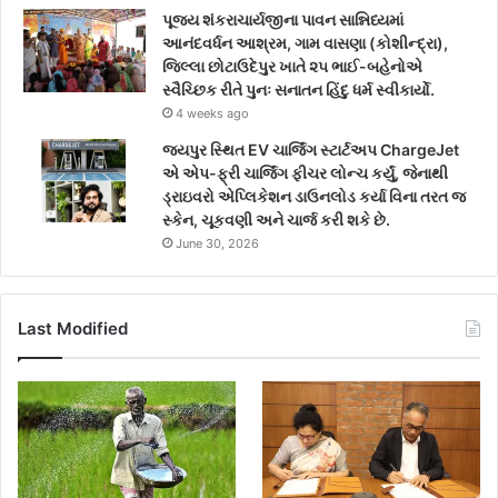
પૂજ્ય શંકરાચાર્યજીના પાવન સાન્નિધ્યમાં
આનંદવર્ધન આશ્રમ, ગામ વાસણા (કોશીન્દ્રા),
જિલ્લા છોટાઉદેપુર ખાતે ૨૫ ભાઈ-બહેનોએ
સ્વૈચ્છિક રીતે પુનઃ સનાતન હિંદુ ધર્મ સ્વીકાર્યો.
4 weeks ago
જયપુર સ્થિત EV ચાર્જિંગ સ્ટાર્ટઅપ ChargeJet
એ એપ-ફ્રી ચાર્જિંગ ફીચર લોન્ચ કર્યું, જેનાથી
ડ્રાઇવરો એપ્લિકેશન ડાઉનલોડ કર્યા વિના તરત જ
સ્કેન, ચૂકવણી અને ચાર્જ કરી શકે છે.
June 30, 2026
Last Modified