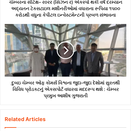
ચેમ્બરના સીટેક્ષ– ર૦રર (સિઝન ર) એકસ્પો થકી વર્ષ દરમ્યાન
અદ્યતન ટેકસટાઇલ મશીનરીઓમાં વધારાના રૂપિયા ૧પ૦૦
કરોડથી વધુના કેપીટલ ઇન્વેસ્ટમેન્ટની પ્રબળ સંભાવના
દુબઇ ચેમ્બર ઓફ કોમર્સ વિશ્વના જુદા–જુદા દેશોમાં સુરતથી
વિવિધ પ્રોડકટનું એકસપોર્ટ વધારવા મદદરૂપ થશે : ચેમ્બર
પ્રમુખ આશીષ ગુજરાતી
Related Articles