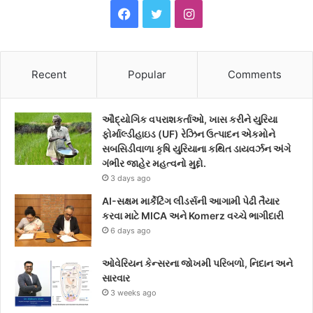
F
T
I
a
w
n
c
i
s
Recent
Popular
Comments
e
t
t
ઔદ્યોગિક વપરાશકર્તાઓ, ખાસ કરીને યુરિયા
b
t
a
ફોર્માલ્ડીહાઇડ (UF) રેઝિન ઉત્પાદન એકમોને
સબસિડીવાળા કૃષિ યુરિયાના કથિત ડાયવર્ઝન અંગે
o
e
g
ગંભીર જાહેર મહત્વનો મુદ્દો.
3 days ago
o
r
r
AI-સક્ષમ માર્કેટિંગ લીડર્સની આગામી પેઢી તૈયાર
k
a
કરવા માટે MICA અને Komerz વચ્ચે ભાગીદારી
6 days ago
m
ઓવેરિયન કેન્સરના જોખમી પરિબળો, નિદાન અને
સારવાર
3 weeks ago