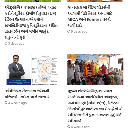
ઔદ્યોગિક વપરાશકર્તાઓ, ખાસ
AI-સક્ષમ માર્કેટિંગ લીડર્સની
કરીને યુરિયા ફોર્માલ્ડીહાઇડ (UF)
આગામી પેઢી તૈયાર કરવા માટે
રેઝિન ઉત્પાદન એકમોને
MICA અને Komerz વચ્ચે
સબસિડીવાળા કૃષિ યુરિયાના કથિત
ભાગીદારી
ડાયવર્ઝન અંગે ગંભીર જાહેર
6 days ago
મહત્વનો મુદ્દો.
3 days ago
ઓવેરિયન કેન્સરના જોખમી
પૂજ્ય શંકરાચાર્યજીના પાવન
પરિબળો, નિદાન અને સારવાર
સાન્નિધ્યમાં આનંદવર્ધન આશ્રમ,
ગામ વાસણા (કોશીન્દ્રા), જિલ્લા
3 weeks ago
છોટાઉદેપુર ખાતે ૨૫ ભાઈ-બહેનોએ
સ્વૈચ્છિક રીતે પુનઃ સનાતન હિંદુ ધર્મ
સ્વીકાર્યો.
4 weeks ago