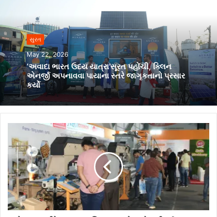
સુરત
May 22, 2026
‘અવાદા ભારત ઉદય યાત્રા’સૂરત પહોંચી, ક્લિન
એનર્જી અપનાવવા પાયાના સ્તરે જાગૃકતાનો પ્રસાર
કર્યો