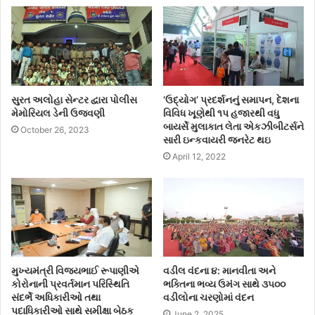
સુરત અલોહા સેન્ટર દ્વારા પોલીસ
‘ઉદ્યોગ’ પ્રદર્શનનું સમાપન, દેશના
મેમોરિયલ ડેની ઉજવણી
વિવિધ ખૂણેથી ૧પ હજારથી વધુ
બાયર્સે મુલાકાત લેતા એકઝીબીટર્સને
October 26, 2023
સારી ઇન્કવાયરી જનરેટ થઇ
April 12, 2022
મુખ્યમંત્રી વિજયભાઈ રૂપાણીએ
વડીલ વંદના ૪: માનવીતા અને
કોરોનાની પ્રવર્તમાન પરિસ્થિતિ
ભક્તિના ભવ્ય ઉમંગ સાથે ૩૫૦૦
સંદર્ભે અધિકારીઓ તથા
વડીલોના ચરણોમાં વંદન
પદાધિકારીઓ સાથે સમીક્ષા બેઠક
June 2, 2025