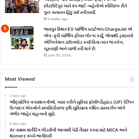
છોટાઉદેપુર ખાતે ૨૫ ભાઈ-બહેનોએ સ્વૈચ્છિક રીતે
પુનઃ સનાતન હિંદુ ધર્મ સ્વીકાર્યો.
4 weeks ago
જયપુર સ્થિત EV ચાર્જિંગ સ્ટાર્ટઅપ ChargeJet એ
એપ-ફ્રી ચાર્જિંગ ફીચર લોન્ચ કર્યું, જેનાથી ડ્રાઇવરો
એપ્લિકેશન ડાઉનલોડ કર્યા વિના તરત જ સ્કેન,
ચૂકવણી અને ચાર્જ કરી શકે છે.
June 30, 2026
Most Viewed
3 days ago
ઔદ્યોગિક વપરાશકર્તાઓ, ખાસ કરીને યુરિયા ફોર્માલ્ડીહાઇડ (UF) રેઝિન
ઉત્પાદન એકમોને સબસિડીવાળા કૃષિ યુરિયાના કથિત ડાયવર્ઝન અંગે
ગંભીર જાહેર મહત્વનો મુદ્દો.
6 days ago
AI-સક્ષમ માર્કેટિંગ લીડર્સની આગામી પેઢી તૈયાર કરવા માટે MICA અને
Komerz વચ્ચે ભાગીદારી