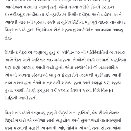
આયોજન કરવામાં આવ્યું હતું. જેમાં વકતા તરીકે સેમ્કો સ્ટાઇલ
ઇન્સ્ટીટયુટ ઇન્ડીયાના કો–ફાઉન્ડર મિલીન્દ વૈદ્ય અને વડોદરા ખાતે
આવેલી ભારતની પ્રથમ સ્કીલ્સ યુનિવર્સિટીના ભૂતપૂર્વ વાઇસ ચાન્સેલર
વિક્રાંત પાંડે દ્વારા ઉદ્યોગકારોને મહત્વનું માર્ગદર્શન આપવામાં આવ્યું
હતું.
મિલીન્દ વૈદ્યએ જણાવ્યું હતું કે, કોવિડ– ૧૯ ની પરિસ્થિતિમાં વ્યવસાય
અનિશ્ચિત અને અસ્થિર થઇ ગયા હતા. તેઓની કાર્ય કરવાની પદ્ધતિમાં
પણ ઘણો બદલાવ આવી ગયો હતો. એવા સંજોગોમાં જે વ્યવસાયિક
એકમો અથવા સંસ્થાઓ બાહય ફેરફારોને ઝડપથી પ્રતિસાદ આપી
કામ કરતા હતા તેઓ માત્ર ટકી શકયા હતા અને સમૃદ્ધ પણ રહયા
હતા. આથી તેમણે ફયૂચર વર્ક કલ્ચર ડેવલપ કરવા વિશે વિસ્તૃત
માહિતી આપી હતી.
વિક્રાંત પાંડેએ જણાવ્યું હતું કે ઉદ્યોગ સાહસિકો, વેપારીઓ તેમજ
ઉદ્યોગકારો એકબીજા સાથે સહયોગ અને સુમેળભર્યા વાતાવરણમાં
કામ કરવાની પદ્ધતિ અપનાવી ઔદ્યોગિક એકમો તથા સંસ્થાઓમાં