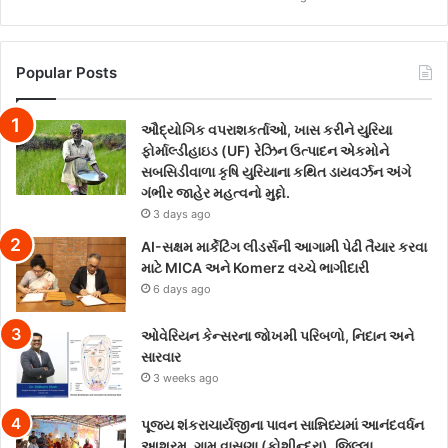
Popular Posts
ઔદ્યોગિક વપરાશકર્તાઓ, ખાસ કરીને યુરિયા
ફોર્માલ્ડીહાઇડ (UF) રેઝિન ઉત્પાદન એકમોને
સબસિડીવાળા કૃષિ યુરિયાના કથિત ડાયવર્ઝન અંગે
ગંભીર જાહેર મહત્વનો મુદ્દો.
3 days ago
AI-સક્ષમ માર્કેટિંગ લીડર્સની આગામી પેઢી તૈયાર કરવા
માટે MICA અને Komerz વચ્ચે ભાગીદારી
6 days ago
ઓવેરિયન કેન્સરના જોખમી પરિબળો, નિદાન અને
સારવાર
3 weeks ago
પૂજ્ય શંકરાચાર્યજીના પાવન સાન્નિધ્યમાં આનંદવર્ધન
આશ્રમ, ગામ વાસણા (કોશીન્દ્રા), જિલ્લા