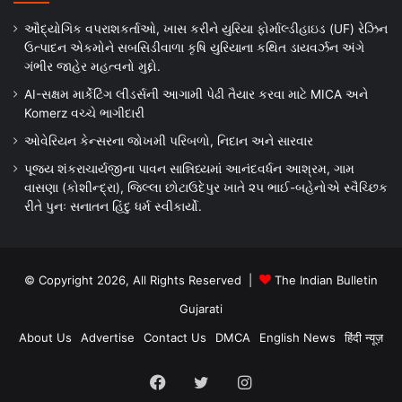
ઔદ્યોગિક વપરાશકર્તાઓ, ખાસ કરીને યુરિયા ફોર્માલ્ડીહાઇડ (UF) રેઝિન
ઉત્પાદન એકમોને સબસિડીવાળા કૃષિ યુરિયાના કથિત ડાયવર્ઝન અંગે
ગંભીર જાહેર મહત્વનો મુદ્દો.
AI-સક્ષમ માર્કેટિંગ લીડર્સની આગામી પેઢી તૈયાર કરવા માટે MICA અને
Komerz વચ્ચે ભાગીદારી
ઓવેરિયન કેન્સરના જોખમી પરિબળો, નિદાન અને સારવાર
પૂજ્ય શંકરાચાર્યજીના પાવન સાન્નિધ્યમાં આનંદવર્ધન આશ્રમ, ગામ
વાસણા (કોશીન્દ્રા), જિલ્લા છોટાઉદેપુર ખાતે ૨૫ ભાઈ-બહેનોએ સ્વૈચ્છિક
રીતે પુનઃ સનાતન હિંદુ ધર્મ સ્વીકાર્યો.
© Copyright 2026, All Rights Reserved |
The Indian Bulletin
Gujarati
About Us
Advertise
Contact Us
DMCA
English News
हिंदी न्यूज़
Facebook
Twitter
Instagram