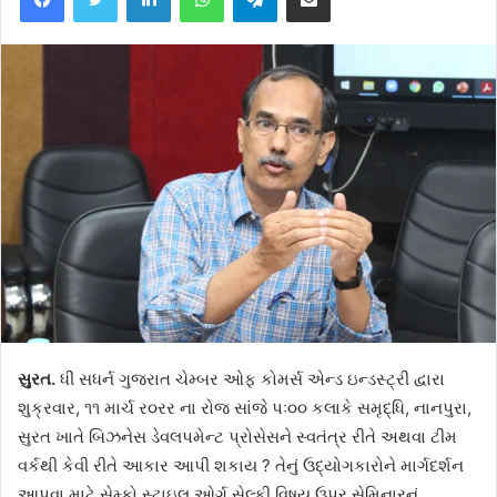
સુરત.
ધી સધર્ન ગુજરાત ચેમ્બર ઓફ કોમર્સ એન્ડ ઇન્ડસ્ટ્રી દ્વારા
શુક્રવાર, ૧૧ માર્ચ ર૦રર ના રોજ સાંજે પઃ૦૦ કલાકે સમૃદ્ધિ, નાનપુરા,
સુરત ખાતે બિઝનેસ ડેવલપમેન્ટ પ્રોસેસને સ્વતંત્ર રીતે અથવા ટીમ
વર્કથી કેવી રીતે આકાર આપી શકાય ? તેનું ઉદ્યોગકારોને માર્ગદર્શન
આપવા માટે સેમ્કો સ્ટાઇલ ઓર્ગ સેલ્ફી વિષય ઉપર સેમિનારનું