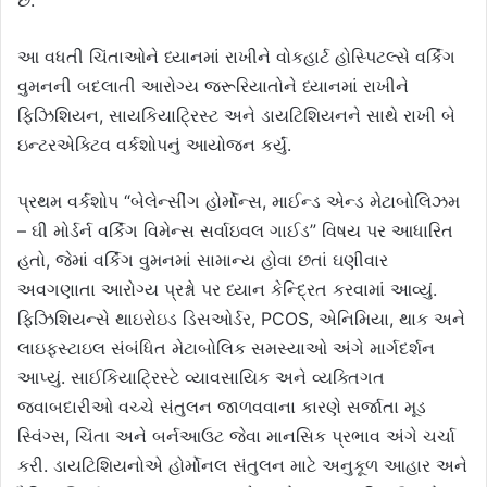
આ વધતી ચિંતાઓને ધ્યાનમાં રાખીને વોકહાર્ટ હોસ્પિટલ્સે વર્કિંગ
વુમનની બદલાતી આરોગ્ય જરૂરિયાતોને ધ્યાનમાં રાખીને
ફિઝિશિયન, સાયકિયાટ્રિસ્ટ અને ડાયટિશિયનને સાથે રાખી બે
ઇન્ટરએક્ટિવ વર્કશોપનું આયોજન કર્યું.
પ્રથમ વર્કશોપ “બેલેન્સીંગ હોર્મોન્સ, માઈન્ડ એન્ડ મેટાબોલિઝમ
– ઘી મોર્ડર્ન વર્કિંગ વિમેન્સ સર્વાઇવલ ગાઈડ” વિષય પર આધારિત
હતો, જેમાં વર્કિંગ વુમનમાં સામાન્ય હોવા છતાં ઘણીવાર
અવગણાતા આરોગ્ય પ્રશ્નો પર ધ્યાન કેન્દ્રિત કરવામાં આવ્યું.
ફિઝિશિયન્સે થાઇરોઇડ ડિસઓર્ડર, PCOS, એનિમિયા, થાક અને
લાઇફસ્ટાઇલ સંબંધિત મેટાબોલિક સમસ્યાઓ અંગે માર્ગદર્શન
આપ્યું. સાઈકિયાટ્રિસ્ટે વ્યાવસાયિક અને વ્યક્તિગત
જવાબદારીઓ વચ્ચે સંતુલન જાળવવાના કારણે સર્જાતા મૂડ
સ્વિંગ્સ, ચિંતા અને બર્નઆઉટ જેવા માનસિક પ્રભાવ અંગે ચર્ચા
કરી. ડાયટિશિયનોએ હોર્મોનલ સંતુલન માટે અનુકૂળ આહાર અને