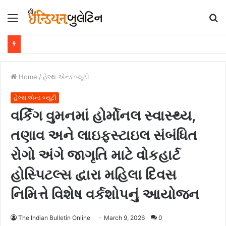
Menu
S
fo
Home
/
હેલ્થ એન્ડ બ્યૂટી
હેલ્થ એન્ડ બ્યૂટી
વર્કિંગ વુમનમાં હોર્મોનલ સ્વાસ્થ્ય,
તણાવ અને લાઇફસ્ટાઇલ સંબંધિત
રોગો અંગે જાગૃતિ માટે વોકહાર્ટ
હોસ્પિટલ્સ દ્વારા મહિલા દિવસ
નિમિત્તે વિશેષ વર્કશોપનું આયોજન
The Indian Bulletin Online
March 9, 2026
0