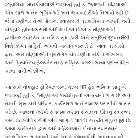
ઝહાબિયા ખોરાકીવાલાએ જણાવ્યું હતું કે, “આજની મહિલાઓ
એક સાથે અનેક ભૂમિકાઓ અને જવાબદારીઓ નિભાવી રહી છે,
જેમાં ઘણીવાર તેઓ પોતાના સ્વાસ્થ્યને પ્રાથમિકતા આપતી નથી.
વોકહાર્ટ હોસ્પિટલ્સમાં અમે માનીએ છીએ કે મહિલાઓને
હોર્મોનલ સ્વાસ્થ્ય, માનસિક સુખાકારી અને સંતુલિત જીવનશૈલી
વિશે યોગ્ય માહિતી આપવી અત્યંત જરૂરી છે. આવા પ્રયાસો
દ્વારા અમે મહિલાઓને પ્રારંભિક ચેતવણીના સંકેતો ઓળખવા
અને પ્રિવેન્ટિવ હેલ્થકેર તરફ સક્રિય પગલાં ભરવા પ્રોત્સાહિત
કરવા માંગીએ છીએ.”
આ સાથે વોકહાર્ટ હોસ્પિટલ્સના ગ્રુપ HR હેડ અમિયા સાહુએ
જણાવ્યું હતું કે, “મહિલાઓ કાર્યક્ષેત્રનો અગત્યનો ભાગ છે અને
તેમની સુખાકારી પરિવાર, કાર્યસ્થળ અને સમાજ પર સીધી અસર
કરે છે. આજના ઝડપી સમયમાં તણાવ સંચાલન, ઊંઘનું સ્વાસ્થ્ય
અને મેટાબોલિક રોગો અંગે જાગૃતિ લાવવી અત્યંત મહત્વપૂર્ણ છે.
આવા કાર્યક્રમો દ્વારા અમે મહિલાઓને પોતાના સ્વાસ્થ્યને
પ્રાથમિકતા આપવાની અને સ્વસ્થ જીવનશૈલી અપનાવવાની