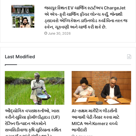
જયપુર સ્થિત EV ચાર્જિંગ સ્ટાર્ટઅપ ChargeJet
એ એપ-ફ્રી ચાર્જિંગ ફીચર લોન્ચ કર્યું, જેનાથી
ડ્રાઇવરો એપ્લિકેશન ડાઉનલોડ કર્યા વિના તરત જ
સ્કેન, ચૂકવણી અને ચાર્જ કરી શકે છે.
June 30, 2026
Last Modified
ઔદ્યોગિક વપરાશકર્તાઓ, ખાસ
AI-સક્ષમ માર્કેટિંગ લીડર્સની
કરીને યુરિયા ફોર્માલ્ડીહાઇડ (UF)
આગામી પેઢી તૈયાર કરવા માટે
રેઝિન ઉત્પાદન એકમોને
MICA અને Komerz વચ્ચે
સબસિડીવાળા કૃષિ યુરિયાના કથિત
ભાગીદારી