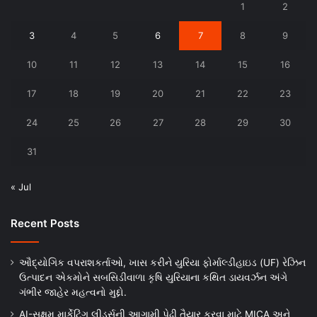
1
2
3
4
5
6
7
8
9
10
11
12
13
14
15
16
17
18
19
20
21
22
23
24
25
26
27
28
29
30
31
« Jul
Recent Posts
ઔદ્યોગિક વપરાશકર્તાઓ, ખાસ કરીને યુરિયા ફોર્માલ્ડીહાઇડ (UF) રેઝિન
ઉત્પાદન એકમોને સબસિડીવાળા કૃષિ યુરિયાના કથિત ડાયવર્ઝન અંગે
ગંભીર જાહેર મહત્વનો મુદ્દો.
AI-સક્ષમ માર્કેટિંગ લીડર્સની આગામી પેઢી તૈયાર કરવા માટે MICA અને