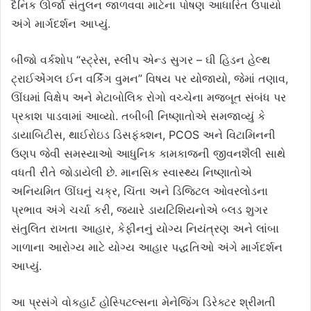
દૈનિક ઊર્જા સંતુલન જાળવવા માટેના પોષણ આધારિત ઉપાયો
અંગે માર્ગદર્શન આપ્યું.
બીજો વર્કશોપ “સ્ટ્રેસ, સ્લીપ એન્ડ સુગર – ઘી હિડન હેલ્થ
ટ્રાઈએંગલ ઈન વર્કિંગ વુમન” વિષય પર યોજાયો, જેમાં તણાવ,
ઊંઘમાં વિક્ષેપ અને મેટાબોલિક રોગો વચ્ચેના મજબૂત સંબંધ પર
પ્રકાશ પાડવામાં આવ્યો. તબીબી નિષ્ણાતોએ સમજાવ્યું કે
ડાયાબિટીસ, થાઈરોઇડ ડિસફંક્શન, PCOS અને વિટામિનની
ઉણપ જેવી સમસ્યાઓ આધુનિક કામકાજની જીવનશૈલી સાથે
વધતી રીતે જોડાયેલી છે. માનસિક સ્વાસ્થ્ય નિષ્ણાતોએ
અનિયમિત ઊંઘનું ચક્ર, ચિંતા અને ડિજિટલ ઓવરલોડના
પ્રભાવ અંગે ચર્ચા કરી, જ્યારે ડાયટિશિયનોએ બ્લડ શુગર
સંતુલિત રાખતા આહાર, કેફીનનું યોગ્ય નિયંત્રણ અને લાંબા
ગાળાના આરોગ્ય માટે યોગ્ય આહાર પદ્ધતિઓ અંગે માર્ગદર્શન
આપ્યું.
આ પ્રસંગે વોકહાર્ટ હોસ્પિટલ્સના મેનેજિંગ ડિરેક્ટર શ્રીમતી