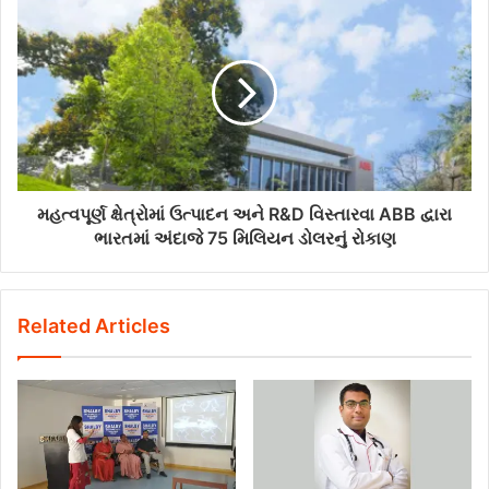
મહત્વપૂર્ણ ક્ષેત્રોમાં ઉત્પાદન અને R&D વિસ્તારવા ABB દ્વારા
ભારતમાં અંદાજે 75 મિલિયન ડોલરનું રોકાણ
Related Articles