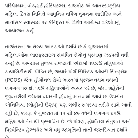
પરિપેક્ષ્યમાં વોકહાર્ટ હોસ્પિટલ્સ, રાજકોટ એ આંતરરાષ્ટ્રીય
મહિલા દિવસ નિમિત્તે આધુનિક વર્કિંગ વુમનમાં શારીરિક અને
માનસિક સ્વાસ્થ્ય પર કેન્દ્રિત બે વિશેષ આરોગ્ય વર્કશોપનું
આયોજન કર્યું.
તાજેતરના આરોગ્ય આંકડાઓ દર્શાવે છે કે ગુજરાતમાં
મહિલાઓમાં લાઇફસ્ટાઇલ સંબંધિત રોગોનું પ્રમાણ ઝડપથી વધી
રહ્યું છે. અભ્યાસ મુજબ રાજ્યની અંદાજે ૧૨.૪% મહિલાઓ
ડાયાબિટીસથી પીડિત છે, જ્યારે પોલીસિસ્ટિક ઓવરી સિન્ડ્રોમ
(PCOS) જેવા હોર્મોનલ રોગો ભારતમાં પ્રજનનક્ષમ વયની
લગભગ ૧૦ થી ૧૨% મહિલાઓને અસર કરે છે, જેમાં શહેરોની
જીવનશૈલી જોખમ વધારતી હોવાનું માનવામાં આવે છે. ઉપરાંત
એનિમિયા (લોહીની ઉણપ) પણ ગંભીર સમસ્યા તરીકે સામે આવી
રહી છે, કારણ કે ગુજરાતમાં ૧૫ થી ૪૯ વર્ષની લગભગ ૬૫%
મહિલાઓ તેનાથી પ્રભાવિત છે, જે પોષણ, હોર્મોનલ સંતુલન અને
પ્રિવેન્ટિવ હેલ્થકેર અંગે વધુ જાગૃતિની તાતી જરૂરિયાત દર્શાવે
છે.