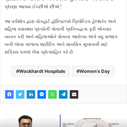
પ્રેરણા આપવા ઈચ્છીએ છીએ.”
આ વર્કશોપ દ્વારા વોકહાર્ટ હોસ્પિટલ્સે પ્રિવેન્ટિવ હેલ્થકેર અને
મહિલા સ્વાસ્થ્ય પ્રત્યેની પોતાની પ્રતિબદ્ધતા ફરી એકવાર
વ્યક્ત કરી અને મહિલાઓને પોતાના આરોગ્ય અંગે વધુ સજાગ
બની લાંબા ગાળાના શારીરિક અને માનસિક સુખાકારી માટે
સક્રિય પગલાં લેવા પ્રોત્સાહિત કરે છે.
Wockhardt Hospitals
Women’s Day