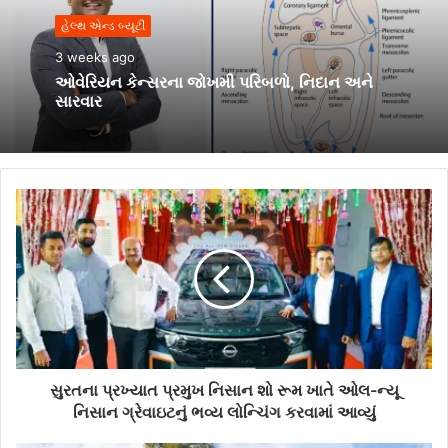
હેલ્થ એન્ડ બ્યૂટી
3 weeks ago
ઓવેરિયન કેન્સરના જોખમી પરિબળો, નિદાન અને
સારવાર
સુરતના પ્રખ્યાત પ્રમુખ નિસાન શો રૂમ ખાતે ઓલ-ન્યૂ
નિસાન ગ્રેવાઇટનું ભવ્ય લોન્ચિંગ કરવામાં આવ્યું