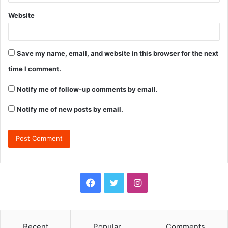
Website
Save my name, email, and website in this browser for the next
time I comment.
Notify me of follow-up comments by email.
Notify me of new posts by email.
F
T
I
a
w
n
c
i
s
Recent
Popular
Comments