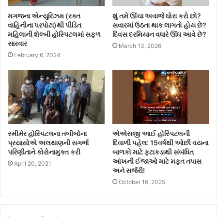
મગજના એન્યુરિઝમ (રક્ત
શું તમે ઊંચા અવાજે ઘોરા કરો છો?
વાહિનીના પરપોટા)થી પીડિત
સવારમાં ઉઠતા થાક લાગતો હોય છે?
મહિલાની શેલ્બી હોસ્પિટલમાં સફળ
દિવસ દરમિયાન વધારે ઊંઘ આવે છે?
સારવાર
March 13, 2026
February 6, 2024
સ્મીમેર હોસ્પિટલના તબીબોના
એએસજી આઈ હોસ્પિટલની
પ્રયાસોએ અલથાણની સગર્ભા
દિવાળી પહેલ: 15વર્ષથી ઓછી વયના
પરિણીતાને કોરોનામુક્ત કરી
બાળકો માટે ફટાકડાથી સંબંધિત
આંખની ઈજાઓ માટે મફત તપાસ
April 20, 2021
અને સર્જરી!
October 16, 2025