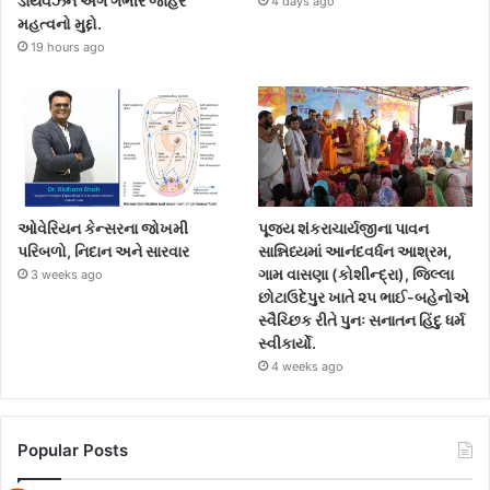
ડાયવર્ઝન અંગે ગંભીર જાહેર
4 days ago
મહત્વનો મુદ્દો.
19 hours ago
ઓવેરિયન કેન્સરના જોખમી
પૂજ્ય શંકરાચાર્યજીના પાવન
પરિબળો, નિદાન અને સારવાર
સાન્નિધ્યમાં આનંદવર્ધન આશ્રમ,
ગામ વાસણા (કોશીન્દ્રા), જિલ્લા
3 weeks ago
છોટાઉદેપુર ખાતે ૨૫ ભાઈ-બહેનોએ
સ્વૈચ્છિક રીતે પુનઃ સનાતન હિંદુ ધર્મ
સ્વીકાર્યો.
4 weeks ago
Popular Posts