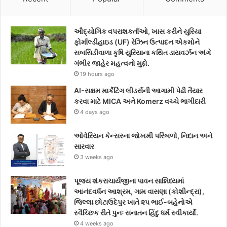
e
t
t
ઔદ્યોગિક વપરાશકર્તાઓ, ખાસ કરીને યુરિયા
b
t
a
ફોર્માલ્ડીહાઇડ (UF) રેઝિન ઉત્પાદન એકમોને
સબસિડીવાળા કૃષિ યુરિયાના કથિત ડાયવર્ઝન અંગે
o
e
g
ગંભીર જાહેર મહત્વનો મુદ્દો.
19 hours ago
o
r
r
AI-સક્ષમ માર્કેટિંગ લીડર્સની આગામી પેઢી તૈયાર
k
a
કરવા માટે MICA અને Komerz વચ્ચે ભાગીદારી
4 days ago
m
ઓવેરિયન કેન્સરના જોખમી પરિબળો, નિદાન અને
સારવાર
3 weeks ago
પૂજ્ય શંકરાચાર્યજીના પાવન સાન્નિધ્યમાં
આનંદવર્ધન આશ્રમ, ગામ વાસણા (કોશીન્દ્રા),
જિલ્લા છોટાઉદેપુર ખાતે ૨૫ ભાઈ-બહેનોએ
સ્વૈચ્છિક રીતે પુનઃ સનાતન હિંદુ ધર્મ સ્વીકાર્યો.
4 weeks ago