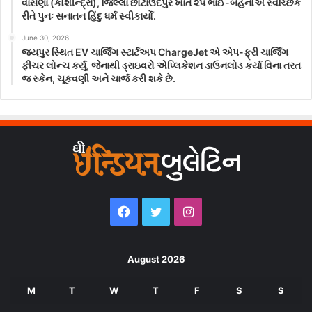
વાસણા (કોશીન્દ્રા), જિલ્લા છોટાઉદેપુર ખાતે ૨૫ ભાઈ-બહેનોએ સ્વૈચ્છિક
રીતે પુનઃ સનાતન હિંદુ ધર્મ સ્વીકાર્યો.
June 30, 2026
જયપુર સ્થિત EV ચાર્જિંગ સ્ટાર્ટઅપ ChargeJet એ એપ-ફ્રી ચાર્જિંગ
ફીચર લોન્ચ કર્યું, જેનાથી ડ્રાઇવરો એપ્લિકેશન ડાઉનલોડ કર્યા વિના તરત
જ સ્કેન, ચૂકવણી અને ચાર્જ કરી શકે છે.
Facebook
Twitter
Instagram
August 2026
M
T
W
T
F
S
S