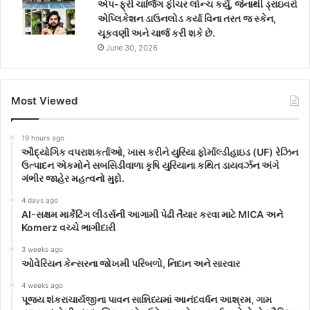
એપ-ફ્રી ચાર્જિંગ ફીચર લોન્ચ કર્યું, જેનાથી ડ્રાઇવરો
એપ્લિકેશન ડાઉનલોડ કર્યા વિના તરત જ સ્કેન,
ચૂકવણી અને ચાર્જ કરી શકે છે.
June 30, 2026
Most Viewed
19 hours ago
ઔદ્યોગિક વપરાશકર્તાઓ, ખાસ કરીને યુરિયા ફોર્માલ્ડીહાઇડ (UF) રેઝિન
ઉત્પાદન એકમોને સબસિડીવાળા કૃષિ યુરિયાના કથિત ડાયવર્ઝન અંગે
ગંભીર જાહેર મહત્વનો મુદ્દો.
4 days ago
AI-સક્ષમ માર્કેટિંગ લીડર્સની આગામી પેઢી તૈયાર કરવા માટે MICA અને
Komerz વચ્ચે ભાગીદારી
3 weeks ago
ઓવેરિયન કેન્સરના જોખમી પરિબળો, નિદાન અને સારવાર
4 weeks ago
પૂજ્ય શંકરાચાર્યજીના પાવન સાન્નિધ્યમાં આનંદવર્ધન આશ્રમ, ગામ