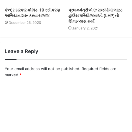
કેન્દ્ર સરકાર કોવિડ-19 રસીકરણ
પ્રધાનમંત્રીએ છ રાજ્યોમાં લાઇટ
અભિયાન શરૂ કરવા સજ્જ
હાઉસ પરિયોજનાઓ (LHP)નો
શિલાન્યાસ કર્યો
December 26, 2020
January 2, 2021
Leave a Reply
Your email address will not be published.
Required fields are
marked
*