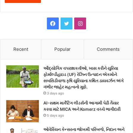
F
T
I
a
w
n
c
i
s
Recent
Popular
Comments
e
t
t
ઔદ્યોગિક વપરાશકર્તાઓ, ખાસ કરીને યુરિયા
b
t
a
ફોર્માલ્ડીહાઇડ (UF) રેઝિન ઉત્પાદન એકમોને
સબસિડીવાળા કૃષિ યુરિયાના કથિત ડાયવર્ઝન અંગે
o
e
g
ગંભીર જાહેર મહત્વનો મુદ્દો.
3 days ago
o
r
r
AI-સક્ષમ માર્કેટિંગ લીડર્સની આગામી પેઢી તૈયાર
k
a
કરવા માટે MICA અને Komerz વચ્ચે ભાગીદારી
5 days ago
m
ઓવેરિયન કેન્સરના જોખમી પરિબળો, નિદાન અને