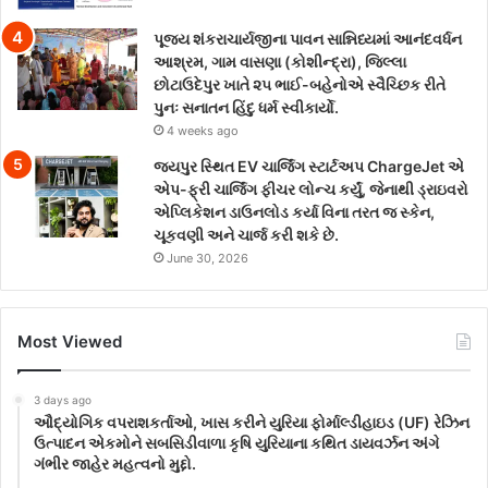
પૂજ્ય શંકરાચાર્યજીના પાવન સાન્નિધ્યમાં આનંદવર્ધન
આશ્રમ, ગામ વાસણા (કોશીન્દ્રા), જિલ્લા
છોટાઉદેપુર ખાતે ૨૫ ભાઈ-બહેનોએ સ્વૈચ્છિક રીતે
પુનઃ સનાતન હિંદુ ધર્મ સ્વીકાર્યો.
4 weeks ago
જયપુર સ્થિત EV ચાર્જિંગ સ્ટાર્ટઅપ ChargeJet એ
એપ-ફ્રી ચાર્જિંગ ફીચર લોન્ચ કર્યું, જેનાથી ડ્રાઇવરો
એપ્લિકેશન ડાઉનલોડ કર્યા વિના તરત જ સ્કેન,
ચૂકવણી અને ચાર્જ કરી શકે છે.
June 30, 2026
Most Viewed
3 days ago
ઔદ્યોગિક વપરાશકર્તાઓ, ખાસ કરીને યુરિયા ફોર્માલ્ડીહાઇડ (UF) રેઝિન
ઉત્પાદન એકમોને સબસિડીવાળા કૃષિ યુરિયાના કથિત ડાયવર્ઝન અંગે
ગંભીર જાહેર મહત્વનો મુદ્દો.