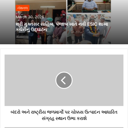
નેશનલ
March 30, 2026
શ્રી મુક્તસર સાહિબ, પંજાબ ખાતે નવી ESIC શાખા
કચેરીનું ઉદ્ઘાટન
બંદરો અને રાષ્ટ્રીય જળમાર્ગો પર ચોક્કસ ઉત્પાદન આધારિત
સંગ્રહ સ્થાન ઉભા કરાશે