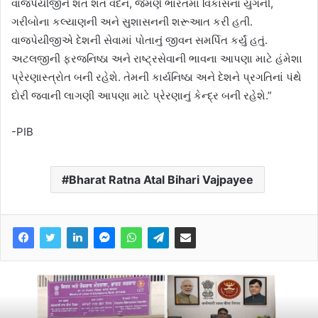
વાજપેયીજીને શત શત વંદન, જેમણે ભારતમાં વિકાસના યુગની,
ગરીબોના કલ્યાણની અને સુશાસનની શરૂઆત કરી હતી.
વાજપેયીજીએ દેશની સેવામાં પોતાનું જીવન સમર્પિત કર્યું હતું.
અટલજીની ફરજનિષ્ઠા અને રાષ્ટ્રસેવાની ભાવના આપણા માટે હંમેશા
પ્રેરણાસ્ત્રોત બની રહેશે. તેમની કાર્યનિષ્ઠા અને દેશને પ્રગતિનાં પંથે
દોરી જવાની લાગણી આપણા માટે પ્રેરણાનું કેન્દ્ર બની રહેશે.”
-PIB
Bharat Ratna Atal Bihari Vajpayee