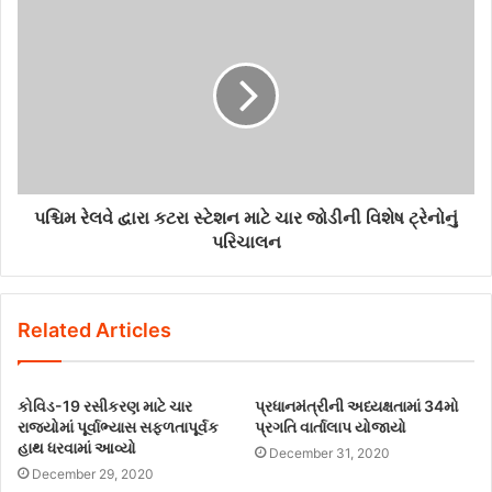
પશ્ચિમ રેલવે દ્વારા કટરા સ્ટેશન માટે ચાર જોડીની વિશેષ ટ્રેનોનું
પરિચાલન
Related Articles
કોવિડ-19 રસીકરણ માટે ચાર
પ્રધાનમંત્રીની અધ્યક્ષતામાં 34મો
રાજ્યોમાં પૂર્વાભ્યાસ સફળતાપૂર્વક
પ્રગતિ વાર્તાલાપ યોજાયો
હાથ ધરવામાં આવ્યો
December 31, 2020
December 29, 2020