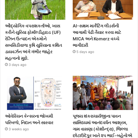
ઔદ્યોગિક વપરાશકર્તાઓ, ખાસ
AI-સક્ષમ માર્કેટિંગ લીડર્સની
કરીને યુરિયા ફોર્માલ્ડીહાઇડ (UF)
આગામી પેઢી તૈયાર કરવા માટે
રેઝિન ઉત્પાદન એકમોને
MICA અને Komerz વચ્ચે
સબસિડીવાળા કૃષિ યુરિયાના કથિત
ભાગીદારી
ડાયવર્ઝન અંગે ગંભીર જાહેર
5 days ago
મહત્વનો મુદ્દો.
3 days ago
ઓવેરિયન કેન્સરના જોખમી
પૂજ્ય શંકરાચાર્યજીના પાવન
પરિબળો, નિદાન અને સારવાર
સાન્નિધ્યમાં આનંદવર્ધન આશ્રમ,
ગામ વાસણા (કોશીન્દ્રા), જિલ્લા
3 weeks ago
છોટાઉદેપુર ખાતે ૨૫ ભાઈ-બહેનોએ