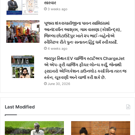
સારવાર
3 weeks ago
પૂજ્ય શંકરાચાર્યજીના પાવન સાન્નિધ્યમાં
આનંદવર્ધન આશ્રમ, ગામ વાસણા (કોશીન્દ્રા),
જિલ્લા છોટાઉદેપુર ખાતે ૨૫ ભાઈ-બહેનોએ
સ્વૈચ્છિક રીતે પુનઃ સનાતન હિંદુ ધર્મ સ્વીકાર્યો.
4 weeks ago
જયપુર સ્થિત EV ચાર્જિંગ સ્ટાર્ટઅપ ChargeJet
એ એપ-ફ્રી ચાર્જિંગ ફીચર લોન્ચ કર્યું, જેનાથી
ડ્રાઇવરો એપ્લિકેશન ડાઉનલોડ કર્યા વિના તરત જ
સ્કેન, ચૂકવણી અને ચાર્જ કરી શકે છે.
June 30, 2026
Last Modified