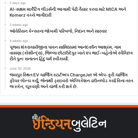
5 days ago
AI-સક્ષમ માર્કેટિંગ લીડર્સની આગામી પેઢી તૈયાર કરવા માટે MICA અને
Komerz વચ્ચે ભાગીદારી
3 weeks ago
ઓવેરિયન કેન્સરના જોખમી પરિબળો, નિદાન અને સારવાર
4 weeks ago
પૂજ્ય શંકરાચાર્યજીના પાવન સાન્નિધ્યમાં આનંદવર્ધન આશ્રમ, ગામ
વાસણા (કોશીન્દ્રા), જિલ્લા છોટાઉદેપુર ખાતે ૨૫ ભાઈ-બહેનોએ સ્વૈચ્છિક
રીતે પુનઃ સનાતન હિંદુ ધર્મ સ્વીકાર્યો.
June 30, 2026
જયપુર સ્થિત EV ચાર્જિંગ સ્ટાર્ટઅપ ChargeJet એ એપ-ફ્રી ચાર્જિંગ
ફીચર લોન્ચ કર્યું, જેનાથી ડ્રાઇવરો એપ્લિકેશન ડાઉનલોડ કર્યા વિના તરત
જ સ્કેન, ચૂકવણી અને ચાર્જ કરી શકે છે.