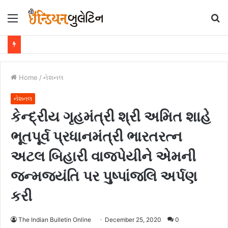
Menu
S
fo
Home
/
નેશનલ
નેશનલ
કેન્દ્રીય ગૃહમંત્રી શ્રી અમિત શાહે
ભૂતપૂર્વ પ્રધાનમંત્રી ભારતરત્ન
અટલ બિહારી વાજપેયીને એમની
જન્મજયંતિ પર પુષ્પાંજલિ અર્પણ
કરી
The Indian Bulletin Online
December 25, 2020
0