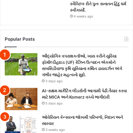
સ્વૈચ્છિક રીતે પુનઃ સનાતન હિંદુ ધર્મ
સ્વીકાર્યો.
4 weeks ago
Popular Posts
ઔદ્યોગિક વપરાશકર્તાઓ, ખાસ કરીને યુરિયા
ફોર્માલ્ડીહાઇડ (UF) રેઝિન ઉત્પાદન એકમોને
સબસિડીવાળા કૃષિ યુરિયાના કથિત ડાયવર્ઝન અંગે
ગંભીર જાહેર મહત્વનો મુદ્દો.
3 days ago
AI-સક્ષમ માર્કેટિંગ લીડર્સની આગામી પેઢી તૈયાર કરવા
માટે MICA અને Komerz વચ્ચે ભાગીદારી
5 days ago
ઓવેરિયન કેન્સરના જોખમી પરિબળો, નિદાન અને
સારવાર
3 weeks ago