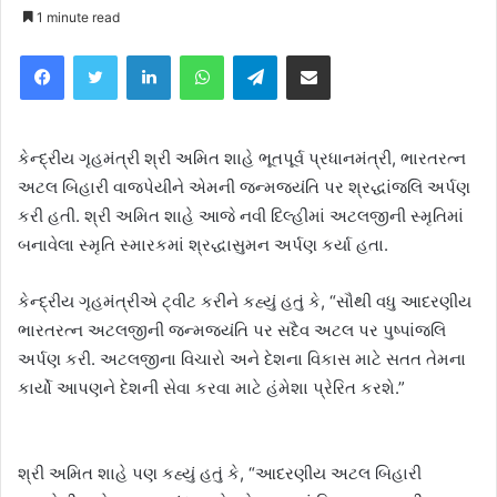
1 minute read
Facebook
Twitter
LinkedIn
WhatsApp
Telegram
Share via Email
કેન્દ્રીય ગૃહમંત્રી શ્રી અમિત શાહે ભૂતપૂર્વ પ્રધાનમંત્રી, ભારતરત્ન
અટલ બિહારી વાજપેયીને એમની જન્મજયંતિ પર શ્રદ્ધાંજલિ અર્પણ
કરી હતી. શ્રી અમિત શાહે આજે નવી દિલ્હીમાં અટલજીની સ્મૃતિમાં
બનાવેલા સ્મૃતિ સ્મારકમાં શ્રદ્ધાસુમન અર્પણ કર્યા હતા.
કેન્દ્રીય ગૃહમંત્રીએ ટ્વીટ કરીને કહ્યું હતું કે, “સૌથી વધુ આદરણીય
ભારતરત્ન અટલજીની જન્મજયંતિ પર સદૈવ અટલ પર પુષ્પાંજલિ
અર્પણ કરી. અટલજીના વિચારો અને દેશના વિકાસ માટે સતત તેમના
કાર્યો આપણને દેશની સેવા કરવા માટે હંમેશા પ્રેરિત કરશે.”
શ્રી અમિત શાહે પણ કહ્યું હતું કે, “આદરણીય અટલ બિહારી