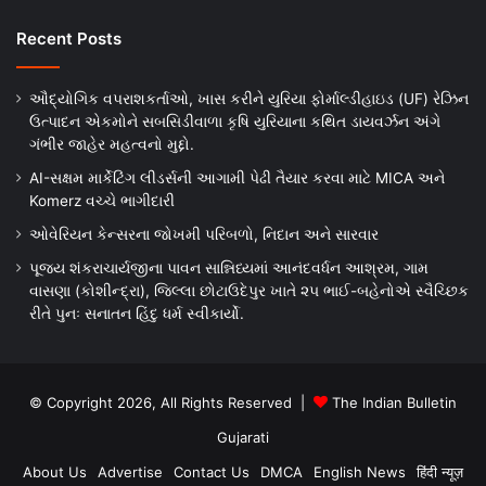
Recent Posts
ઔદ્યોગિક વપરાશકર્તાઓ, ખાસ કરીને યુરિયા ફોર્માલ્ડીહાઇડ (UF) રેઝિન
ઉત્પાદન એકમોને સબસિડીવાળા કૃષિ યુરિયાના કથિત ડાયવર્ઝન અંગે
ગંભીર જાહેર મહત્વનો મુદ્દો.
AI-સક્ષમ માર્કેટિંગ લીડર્સની આગામી પેઢી તૈયાર કરવા માટે MICA અને
Komerz વચ્ચે ભાગીદારી
ઓવેરિયન કેન્સરના જોખમી પરિબળો, નિદાન અને સારવાર
પૂજ્ય શંકરાચાર્યજીના પાવન સાન્નિધ્યમાં આનંદવર્ધન આશ્રમ, ગામ
વાસણા (કોશીન્દ્રા), જિલ્લા છોટાઉદેપુર ખાતે ૨૫ ભાઈ-બહેનોએ સ્વૈચ્છિક
રીતે પુનઃ સનાતન હિંદુ ધર્મ સ્વીકાર્યો.
© Copyright 2026, All Rights Reserved |
The Indian Bulletin
Gujarati
About Us
Advertise
Contact Us
DMCA
English News
हिंदी न्यूज़