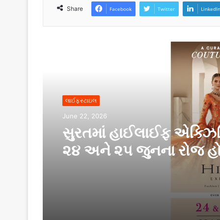
Share
Facebook
Twitter
LinkedI
Read Next
લાઈફસ્ટાઇલ
June 22, 2026
સુરતમાં હાઈલાઈફ એક્ઝ
૨૪ અને ૨૫ જુનના રોજ હ
સુરત મેરીયટ, અઠવાલાઈન્
યોજાશે