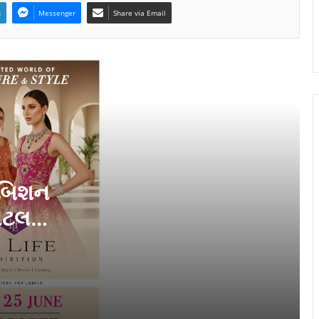
n
Messenger
Share via Email
સુરતમાં હાઈલાઈફ એક્ઝિબિશન ૨૪ અને
૨૫ જુનના રોજ હોટલ સુરત મેરીયટ,
અઠવાલાઈન્સ ખાતે યોજાશે
સુરતમાં હાઈલાઈફ એક્ઝિબિશન સમર
એડીશન ૨૮ અને ૨૯ એપ્રિલે હોટલ સુરત
મેરીયટ, અઠવાલાઈન્સ ખાતે યોજાશે
િબિશન
સુરતમાં હાઈલાઈફ એક્ઝિબિશન ૨૬ અને
૨૭ માર્ચે હોટેલ સુરત મેરીયટ, અઠવાલાઈન્સ
ોટલ
ખાતે યોજાશે
સ ખાતે
વિસ્મૃતિમાં ગયેલી ધરોહરને નવા પ્રાણ — હરી
ચંદના IAS ની દ્રષ્ટિ
આઈએએસ અધિકારી હરિ ચંદના ને