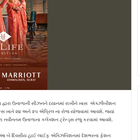
્વારા ઉનાળાની સીઝનને ધ્યાનમાં રાખીને ખાસ એક્ઝીબીશન
ન્સ ખાતે ૨૪ અને ૨૫ એપ્રિલ ના રોજ યોજવામાં આવશે. જ્યાં
ારા નવીનતમ ઉનાળાના કલેક્શન ટ્રેન્ડ્સ રજુ કરવામાં આવશે.
આ બે દિવસીય હાઈ લાઈફ એક્ઝિબિશનમાં દેશભરના ફેશન