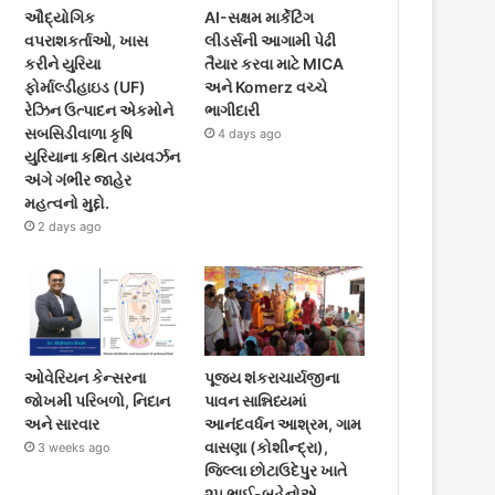
ઔદ્યોગિક
AI-સક્ષમ માર્કેટિંગ
વપરાશકર્તાઓ, ખાસ
લીડર્સની આગામી પેઢી
કરીને યુરિયા
તૈયાર કરવા માટે MICA
ફોર્માલ્ડીહાઇડ (UF)
અને Komerz વચ્ચે
રેઝિન ઉત્પાદન એકમોને
ભાગીદારી
સબસિડીવાળા કૃષિ
4 days ago
યુરિયાના કથિત ડાયવર્ઝન
અંગે ગંભીર જાહેર
મહત્વનો મુદ્દો.
2 days ago
ઓવેરિયન કેન્સરના
પૂજ્ય શંકરાચાર્યજીના
જોખમી પરિબળો, નિદાન
પાવન સાન્નિધ્યમાં
અને સારવાર
આનંદવર્ધન આશ્રમ, ગામ
વાસણા (કોશીન્દ્રા),
3 weeks ago
જિલ્લા છોટાઉદેપુર ખાતે
૨૫ ભાઈ-બહેનોએ