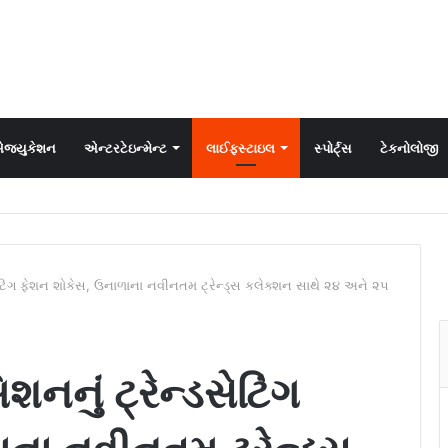
જ્યુકેશન
એન્ટરટેઇન્મેન્ટ
લાઈફસ્ટાઇલ
સ્પોર્ટ્સ
ટેકનોલોજી
ેટિંગ ફેશન શોકેસ, ઉનાળાના નવીનતમ ટ્રેન્ડ્સ કલેક્શન સાથે ૨૪ અને ૨૫
નું ટ્રેન્ડસેટિંગ