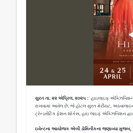
સુરત તા. ૨૨ એપ્રિલ, ૨૦૨૫ :
હાઇલાઇફ એક્ઝિબિશન દ
રાખવામાં આવેલ છે, જે હોટલ સુરત મેરીયટ, અઠવાલાઇ
ટ્રેન્ડસેટિંગ ફેશન શોકેસ, હાઇ લાઇફ એક્ઝિબિશન દ્વ
ઇવેન્ટના આયોજક એબી ડોમિનીકના જણાવ્યા મુજબ,