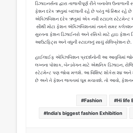
ડિઝાઇનર્સના દ્વારા તાજગીપૂર્ણ રીતે બનાવેલ ઉનાળાની
ફેશન દરેક ઋતુમાં બદલાતી રહે છે પરંતુ જે સ્થિર રહે છ
એક્ઝિબિશન દરેક ઋતુમાં એક નવી સ્ટાઇલ સ્ટેટમેન્ટ
સૌથી મોટા ફેશન એક્ઝિબિશનમાં તમને સમર કલેક્શન
સુરતના ફેશન ડિઝાઈનરો અને રસિકો માટે હાઇ ફેશન ડ
આઉટફિટ્સ અને વધુની સ્ટાઇલનું સાચું સેલિબ્રેશન છે.
હાઈલાઈફ એક્ઝિબિશન પ્રદર્શનોની આ આવૃત્તિમાં જોવા મ
લગ્નના પોશાક, બેન્ડવેગન માટે એથનિક ડિઝાઇન, રોજિં
સ્ટેટમેન્ટ પણ જોવા મળશે. આ વિશિષ્ટ શોકેસ ૨૪ અને 
છે અને તે ફેશન જગતમાં ધૂમ મચાવશે. તો આવો, ફેશન
Fashion
Hi life
India's biggest fashion Exhibition