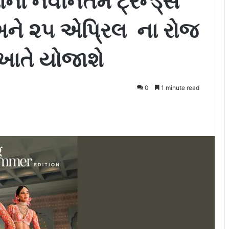
ના નવીનતમ ટ્રેન્ડ્સ
અને ૨૫ એપ્રિલ ના રોજ
ખાતે યોજાશે
0
1 minute read