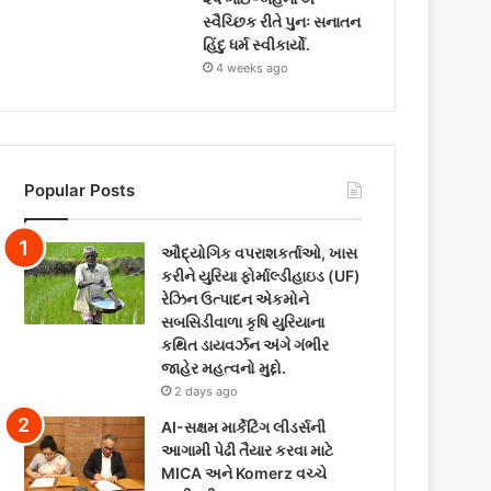
સ્વૈચ્છિક રીતે પુનઃ સનાતન
હિંદુ ધર્મ સ્વીકાર્યો.
4 weeks ago
Popular Posts
ઔદ્યોગિક વપરાશકર્તાઓ, ખાસ
કરીને યુરિયા ફોર્માલ્ડીહાઇડ (UF)
રેઝિન ઉત્પાદન એકમોને
સબસિડીવાળા કૃષિ યુરિયાના
કથિત ડાયવર્ઝન અંગે ગંભીર
જાહેર મહત્વનો મુદ્દો.
2 days ago
AI-સક્ષમ માર્કેટિંગ લીડર્સની
આગામી પેઢી તૈયાર કરવા માટે
MICA અને Komerz વચ્ચે