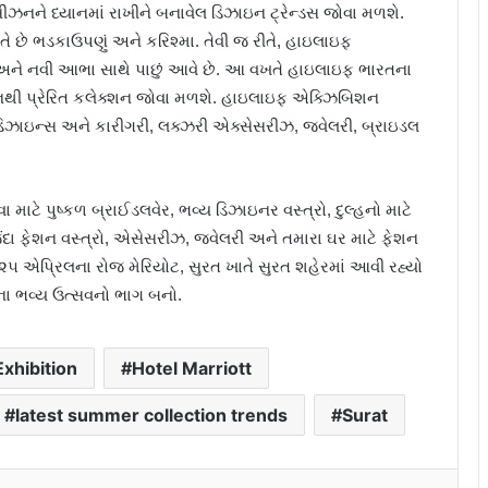
 સીઝનને ધ્યાનમાં રાખીને બનાવેલ ડિઝાઇન ટ્રેન્ડસ જોવા મળશે.
ે તે છે ભડકાઉપણું અને કરિશ્મા. તેવી જ રીતે, હાઇલાઇફ
 અને નવી આભા સાથે પાછું આવે છે. આ વખતે હાઇલાઇફ ભારતના
થી પ્રેરિત કલેક્શન જોવા મળશે. હાઇલાઇફ એક્ઝિબિશન
િઝાઇન્સ અને કારીગરી, લક્ઝરી એક્સેસરીઝ, જ્વેલરી, બ્રાઇડલ
ાટે પુષ્કળ બ્રાઈડલવેર, ભવ્ય ડિઝાઇનર વસ્ત્રો, દુલ્હનો માટે
દા ફેશન વસ્ત્રો, એસેસરીઝ, જ્વેલરી અને તમારા ઘર માટે ફેશન
૨૫ એપ્રિલના રોજ મેરિયોટ, સુરત ખાતે સુરત શહેરમાં આવી રહ્યો
ના ભવ્ય ઉત્સવનો ભાગ બનો.
 Exhibition
Hotel Marriott
latest summer collection trends
Surat