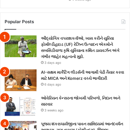
Popular Posts
ઔદ્યોગિક વપરાશકર્તાઓ, ખાસ કરીને યુરિયા
ફોર્માલ્ડીહાઇડ (UF) રેઝિન ઉત્પાદન એકમોને
સબસિડીવાળા કૃષિ યુરિયાના કથિત ડાયવર્ઝન અંગે
ગંભીર જાહેર મહત્વનો મુદ્દો.
3 days ago
AI-સક્ષમ માર્કેટિંગ લીડર્સની આગામી પેઢી તૈયાર કરવા
માટે MICA અને Komerz વચ્ચે ભાગીદારી
6 days ago
ઓવેરિયન કેન્સરના જોખમી પરિબળો, નિદાન અને
સારવાર
3 weeks ago
પૂજ્ય શંકરાચાર્યજીના પાવન સાન્નિધ્યમાં આનંદવર્ધન
આશ્રમ, ગામ વાસણા (કોશીન્દ્રા), જિલ્લા