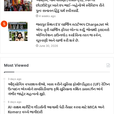
છોટાઉદેપુર ખાતે ૨૫ ભાઈ-બહેનોએ સ્વૈચ્છિક રીતે
પુનઃ સનાતન હિંદુ ધર્મ સ્વીકાર્યો.
4 weeks ago
જયપુર સ્થિત EV ચાર્જિંગ સ્ટાર્ટઅપ ChargeJet એ
એપ-ફ્રી ચાર્જિંગ ફીચર લોન્ચ કર્યું, જેનાથી ડ્રાઇવરો
એપ્લિકેશન ડાઉનલોડ કર્યા વિના તરત જ સ્કેન,
ચૂકવણી અને ચાર્જ કરી શકે છે.
June 30, 2026
Most Viewed
3 days ago
ઔદ્યોગિક વપરાશકર્તાઓ, ખાસ કરીને યુરિયા ફોર્માલ્ડીહાઇડ (UF) રેઝિન
ઉત્પાદન એકમોને સબસિડીવાળા કૃષિ યુરિયાના કથિત ડાયવર્ઝન અંગે
ગંભીર જાહેર મહત્વનો મુદ્દો.
6 days ago
AI-સક્ષમ માર્કેટિંગ લીડર્સની આગામી પેઢી તૈયાર કરવા માટે MICA અને
Komerz વચ્ચે ભાગીદારી