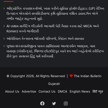
ઔદ્યોગિક વપરાશકર્તાઓ, ખાસ કરીને યુરિયા ફોર્માલ્ડીહાઇડ (UF) રેઝિન
ઉત્પાદન એકમોને સબસિડીવાળા કૃષિ યુરિયાના કથિત ડાયવર્ઝન અંગે
ગંભીર જાહેર મહત્વનો મુદ્દો.
AI-સક્ષમ માર્કેટિંગ લીડર્સની આગામી પેઢી તૈયાર કરવા માટે MICA અને
Komerz વચ્ચે ભાગીદારી
ઓવેરિયન કેન્સરના જોખમી પરિબળો, નિદાન અને સારવાર
પૂજ્ય શંકરાચાર્યજીના પાવન સાન્નિધ્યમાં આનંદવર્ધન આશ્રમ, ગામ
વાસણા (કોશીન્દ્રા), જિલ્લા છોટાઉદેપુર ખાતે ૨૫ ભાઈ-બહેનોએ સ્વૈચ્છિક
રીતે પુનઃ સનાતન હિંદુ ધર્મ સ્વીકાર્યો.
© Copyright 2026, All Rights Reserved |
The Indian Bulletin
Gujarati
About Us
Advertise
Contact Us
DMCA
English News
हिंदी न्यूज़
Facebook
Twitter
Instagram