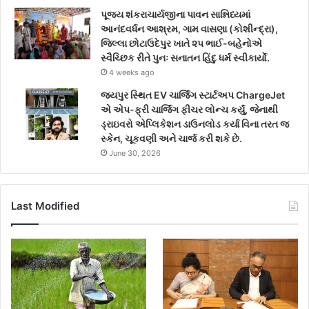
પૂજ્ય શંકરાચાર્યજીના પાવન સાન્નિધ્યમાં
આનંદવર્ધન આશ્રમ, ગામ વાસણા (કોશીન્દ્રા),
જિલ્લા છોટાઉદેપુર ખાતે ૨૫ ભાઈ-બહેનોએ
સ્વૈચ્છિક રીતે પુનઃ સનાતન હિંદુ ધર્મ સ્વીકાર્યો.
4 weeks ago
જયપુર સ્થિત EV ચાર્જિંગ સ્ટાર્ટઅપ ChargeJet
એ એપ-ફ્રી ચાર્જિંગ ફીચર લોન્ચ કર્યું, જેનાથી
ડ્રાઇવરો એપ્લિકેશન ડાઉનલોડ કર્યા વિના તરત જ
સ્કેન, ચૂકવણી અને ચાર્જ કરી શકે છે.
June 30, 2026
Last Modified