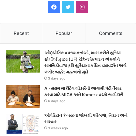
F
T
I
a
w
n
c
i
s
Recent
Popular
Comments
e
t
t
ઔદ્યોગિક વપરાશકર્તાઓ, ખાસ કરીને યુરિયા
b
t
a
ફોર્માલ્ડીહાઇડ (UF) રેઝિન ઉત્પાદન એકમોને
સબસિડીવાળા કૃષિ યુરિયાના કથિત ડાયવર્ઝન અંગે
o
e
g
ગંભીર જાહેર મહત્વનો મુદ્દો.
3 days ago
o
r
r
AI-સક્ષમ માર્કેટિંગ લીડર્સની આગામી પેઢી તૈયાર
k
a
કરવા માટે MICA અને Komerz વચ્ચે ભાગીદારી
6 days ago
m
ઓવેરિયન કેન્સરના જોખમી પરિબળો, નિદાન અને
સારવાર
3 weeks ago