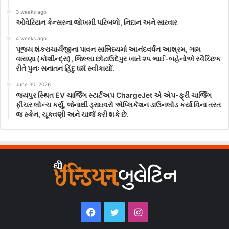
3 weeks ago
ઓવેરિયન કેન્સરના જોખમી પરિબળો, નિદાન અને સારવાર
4 weeks ago
પૂજ્ય શંકરાચાર્યજીના પાવન સાન્નિધ્યમાં આનંદવર્ધન આશ્રમ, ગામ
વાસણા (કોશીન્દ્રા), જિલ્લા છોટાઉદેપુર ખાતે ૨૫ ભાઈ-બહેનોએ સ્વૈચ્છિક
રીતે પુનઃ સનાતન હિંદુ ધર્મ સ્વીકાર્યો.
June 30, 2026
જયપુર સ્થિત EV ચાર્જિંગ સ્ટાર્ટઅપ ChargeJet એ એપ-ફ્રી ચાર્જિંગ
ફીચર લોન્ચ કર્યું, જેનાથી ડ્રાઇવરો એપ્લિકેશન ડાઉનલોડ કર્યા વિના તરત
જ સ્કેન, ચૂકવણી અને ચાર્જ કરી શકે છે.
Facebook
Twitter
Instagram