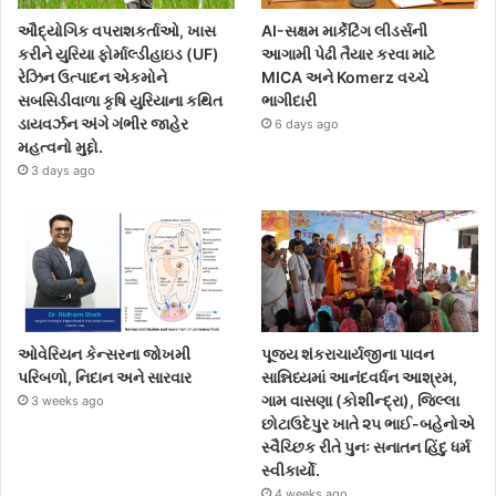
ઔદ્યોગિક વપરાશકર્તાઓ, ખાસ
AI-સક્ષમ માર્કેટિંગ લીડર્સની
કરીને યુરિયા ફોર્માલ્ડીહાઇડ (UF)
આગામી પેઢી તૈયાર કરવા માટે
રેઝિન ઉત્પાદન એકમોને
MICA અને Komerz વચ્ચે
સબસિડીવાળા કૃષિ યુરિયાના કથિત
ભાગીદારી
ડાયવર્ઝન અંગે ગંભીર જાહેર
6 days ago
મહત્વનો મુદ્દો.
3 days ago
ઓવેરિયન કેન્સરના જોખમી
પૂજ્ય શંકરાચાર્યજીના પાવન
પરિબળો, નિદાન અને સારવાર
સાન્નિધ્યમાં આનંદવર્ધન આશ્રમ,
ગામ વાસણા (કોશીન્દ્રા), જિલ્લા
3 weeks ago
છોટાઉદેપુર ખાતે ૨૫ ભાઈ-બહેનોએ
સ્વૈચ્છિક રીતે પુનઃ સનાતન હિંદુ ધર્મ
સ્વીકાર્યો.
4 weeks ago