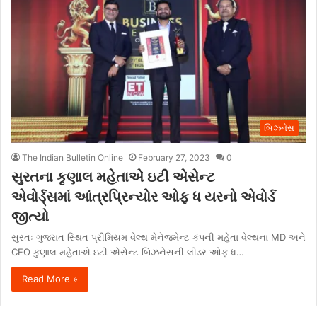
બિઝનેસ
The Indian Bulletin Online
February 27, 2023
0
સુરતના કૃણાલ મહેતાએ ઇટી એસેન્ટ
એવોર્ડ્સમાં આંત્રપ્રિન્યોર ઓફ ધ યરનો એવોર્ડ
જીત્યો
સુરતઃ ગુજરાત સ્થિત પ્રીમિયમ વેલ્થ મેનેજમેન્ટ કંપની મહેતા વેલ્થના MD અને
CEO કુણાલ મહેતાએ ઇટી એસેન્ટ બિઝનેસની લીડર ઓફ ધ…
Read More »