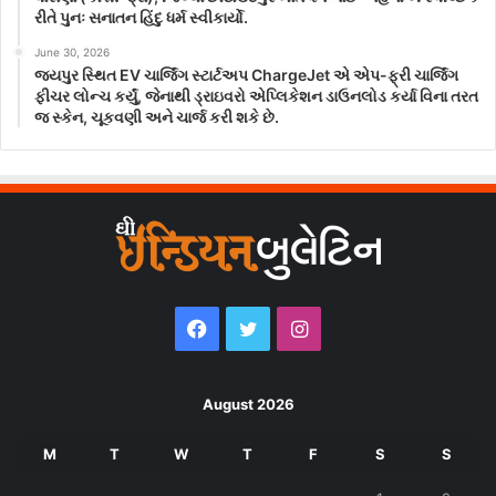
રીતે પુનઃ સનાતન હિંદુ ધર્મ સ્વીકાર્યો.
June 30, 2026
જયપુર સ્થિત EV ચાર્જિંગ સ્ટાર્ટઅપ ChargeJet એ એપ-ફ્રી ચાર્જિંગ
ફીચર લોન્ચ કર્યું, જેનાથી ડ્રાઇવરો એપ્લિકેશન ડાઉનલોડ કર્યા વિના તરત
જ સ્કેન, ચૂકવણી અને ચાર્જ કરી શકે છે.
Facebook
Twitter
Instagram
August 2026
M
T
W
T
F
S
S