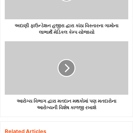
અદાણી ફાઉન્ડેશન હજીરા દ્વારા કાંઠા વિસ્તારના ગામોના
લાભાર્થે મેડિકલ કેમ્પ યોજાયો
આરોગ્ય વિભાગ દ્વારા મતદાન મથકોમાં પણ મતદારોના
આરોગ્યની વિશેષ કાળજી રખાશે
Related Articles