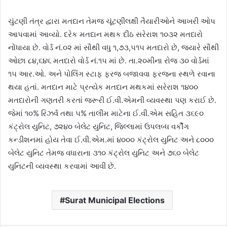
ચુંટણી તંત્ર દ્વારા મતદાન તેમજ ચૂંટણીલક્ષી તૈયારીઓને આખરી ઓપ
આપવામાં આવ્યો. દરેક મતદાન મથક દીઠ સરેરાશ ૧૦૩૨ મતદારો
નોંધાયા છે. વોર્ડ નં.૦૨ માં સૌથી વધુ ૧,૭૩,૫૧૫ મતદારો છે, જ્યારે સૌથી
ઓછા ૮૪,૬૪૬ મતદારો વોર્ડ નં.૧૫ માં છે. તા.૨૦મીના રોજ ૩૦ વોર્ડમાં
૧૫ આર.ઓ. અને પોલિંગ સ્ટાફ ફરજ બજાવવા ફરજના સ્થળે રવાના
થયા હતાં. મતદાન માટે પ્રત્યેક મતદાન મથકમાં સરેરાશ ૧૪૦૦
મતદારોની ગણતરી કરતાં જરૂરી ઈ.વી.એમની વ્યવસ્થા પણ કરાઈ છે.
જેમાં ૧૦% રિઝર્વ તથા ૫% તાલીમ માટેના ઈ.વી.એમ સહિત ૩૬૯૦
કંટ્રોલ યુનિટ, ૭૨૪૦ બેલેટ યુનિટ, જિલ્લામાં ઉપલબ્ધ વર્કીંગ
કન્ડીશનમાં હોય તેવા ઈ.વી.એમ.માં ૪૦૦૦ કંટ્રોલ યુનિટ અને ૮૦૦૦
બેલેટ યુનિટ તેમજ વધારાના ૩૧૦ કંટ્રોલ યુનિટ અને ૭૬૦ બેલેટ
યુનિટની વ્યવસ્થા કરવામાં આવી છે.
Surat Municipal Elections