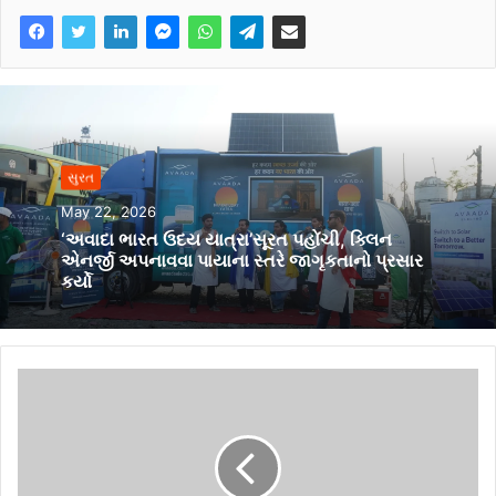
સુરત
May 22, 2026
‘અવાદા ભારત ઉદય યાત્રા’સૂરત પહોંચી, ક્લિન
એનર્જી અપનાવવા પાયાના સ્તરે જાગૃકતાનો પ્રસાર
કર્યો