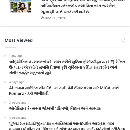
એપ્લિકેશન ડાઉનલોડ કર્યા વિના તરત જ સ્કેન,
ચૂકવણી અને ચાર્જ કરી શકે છે.
June 30, 2026
Most Viewed
1 day ago
ઔદ્યોગિક વપરાશકર્તાઓ, ખાસ કરીને યુરિયા ફોર્માલ્ડીહાઇડ (UF) રેઝિન
ઉત્પાદન એકમોને સબસિડીવાળા કૃષિ યુરિયાના કથિત ડાયવર્ઝન અંગે
ગંભીર જાહેર મહત્વનો મુદ્દો.
4 days ago
AI-સક્ષમ માર્કેટિંગ લીડર્સની આગામી પેઢી તૈયાર કરવા માટે MICA અને
Komerz વચ્ચે ભાગીદારી
3 weeks ago
ઓવેરિયન કેન્સરના જોખમી પરિબળો, નિદાન અને સારવાર
4 weeks ago
પૂજ્ય શંકરાચાર્યજીના પાવન સાન્નિધ્યમાં આનંદવર્ધન આશ્રમ, ગામ
વાસણા (કોશીન્દ્રા), જિલ્લા છોટાઉદેપુર ખાતે ૨૫ ભાઈ-બહેનોએ સ્વૈચ્છિક