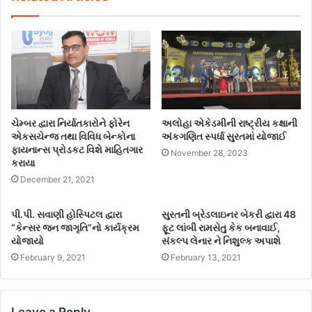
ચેમ્બર દ્વારા નિર્યાતકારોને ફોરેન
અલોહા એકેડમીની રાષ્ટ્રીય કક્ષાની
એકસચેન્જ તથા વિવિધ બેન્કોના
અંકગણિત સ્પર્ધા સુરતમાં યોજાઈ
ફાયનાન્સ પ્રોડકટ વિશે માહિતગાર
November 28, 2023
કરાયા
December 21, 2021
પી.પી. સવાણી હોસ્પિટલ દ્વારા
સુરતની બ્રેડલાઇનર બેકરી દ્વારા 48
“કેન્સર જન જાગૃતિ”નો કાર્યક્રમ
ફૂટ લાંબી રામસેતુ કેક બનાવાઈ,
યોજાયો
સંકલ્પ લેનાર ને નિશુલ્ક અપાશે
February 9, 2021
February 13, 2021
Leave a Reply