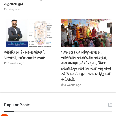
મહત્વનો મુદ્દો.
1 day ago
ઓવેરિયન કેન્સરના જોખમી
પૂજ્ય શંકરાચાર્યજીના પાવન
પરિબળો, નિદાન અને સારવાર
સાન્નિધ્યમાં આનંદવર્ધન આશ્રમ,
ગામ વાસણા (કોશીન્દ્રા), જિલ્લા
3 weeks ago
છોટાઉદેપુર ખાતે ૨૫ ભાઈ-બહેનોએ
સ્વૈચ્છિક રીતે પુનઃ સનાતન હિંદુ ધર્મ
સ્વીકાર્યો.
4 weeks ago
Popular Posts