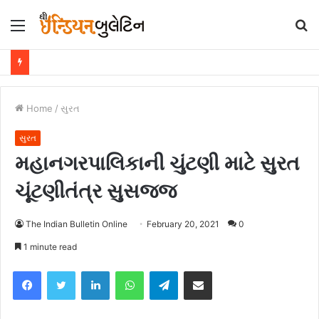
Menu
S
fo
Home
/
સુરત
સુરત
મહાનગરપાલિકાની ચુંટણી માટે સુરત
ચૂંટણીતંત્ર સુસજ્જ
The Indian Bulletin Online
February 20, 2021
0
1 minute read
Facebook
Twitter
LinkedIn
WhatsApp
Telegram
Share via Email