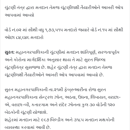
ચુંટણી તંત્ર દ્વારા મતદાન તેમજ ચૂંટણીલક્ષી તૈયારીઓને આખરી ઓપ
આપવામાં આવ્યો
વોર્ડ નં.૦૨ માં સૌથી વધુ ૧,૭૩,૫૧૫ મતદારો જ્યારે વોર્ડ નં.૧૫ માં સૌથી
ઓછા ૮૪,૬૪૬ મતદારો
સુરત:
મહાનગરપાલિકાની ચુંટણીમાં મતદાન શાંતિપૂર્ણ, સરળતાપૂર્વક
અને કોરોના માર્ગદર્શિકા અનુસાર થાય તે માટે સુરત જિલ્લા
ચૂંટણીતંત્ર સુસજ્જ છે. શહેર ચુંટણી તંત્ર દ્વારા મતદાન તેમજ
ચૂંટણીલક્ષી તૈયારીઓને આખરી ઓપ આપવામાં આવ્યો છે.
સુરત મહાનગરપાલિકાની તા.૨૧મી ફેબ્રુઆરીના રોજ સુરત
મહાનગરપાલિકાના સેન્ટ્રલ ઝોન, અઠવા, ઉધના, લિંબાયત, વરાછા-
એ, વરાછા-બી, કતારગામ અને રાંદેર ઝોનના કુલ ૩૦ વોર્ડની ૧૨૦
બેઠકોની ચૂંટણી યોજાશે.
શહેરમાં મતદાન માટે ૯૬૭ બિલ્ડીંગ અને ૩૧૮૫ મતદાન મથકોની
વ્યવસ્થા કરવામાં આવી છે.