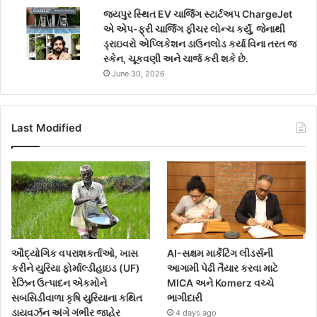
જયપુર સ્થિત EV ચાર્જિંગ સ્ટાર્ટઅપ ChargeJet
એ એપ-ફ્રી ચાર્જિંગ ફીચર લોન્ચ કર્યું, જેનાથી
ડ્રાઇવરો એપ્લિકેશન ડાઉનલોડ કર્યા વિના તરત જ
સ્કેન, ચૂકવણી અને ચાર્જ કરી શકે છે.
June 30, 2026
Last Modified
ઔદ્યોગિક વપરાશકર્તાઓ, ખાસ
AI-સક્ષમ માર્કેટિંગ લીડર્સની
કરીને યુરિયા ફોર્માલ્ડીહાઇડ (UF)
આગામી પેઢી તૈયાર કરવા માટે
રેઝિન ઉત્પાદન એકમોને
MICA અને Komerz વચ્ચે
સબસિડીવાળા કૃષિ યુરિયાના કથિત
ભાગીદારી
ડાયવર્ઝન અંગે ગંભીર જાહેર
4 days ago