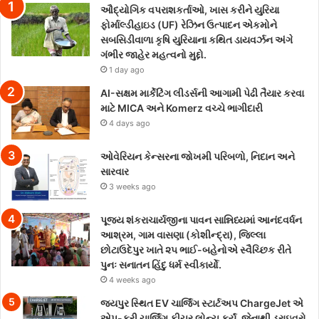
ઔદ્યોગિક વપરાશકર્તાઓ, ખાસ કરીને યુરિયા
ફોર્માલ્ડીહાઇડ (UF) રેઝિન ઉત્પાદન એકમોને
સબસિડીવાળા કૃષિ યુરિયાના કથિત ડાયવર્ઝન અંગે
ગંભીર જાહેર મહત્વનો મુદ્દો.
1 day ago
AI-સક્ષમ માર્કેટિંગ લીડર્સની આગામી પેઢી તૈયાર કરવા
માટે MICA અને Komerz વચ્ચે ભાગીદારી
4 days ago
ઓવેરિયન કેન્સરના જોખમી પરિબળો, નિદાન અને
સારવાર
3 weeks ago
પૂજ્ય શંકરાચાર્યજીના પાવન સાન્નિધ્યમાં આનંદવર્ધન
આશ્રમ, ગામ વાસણા (કોશીન્દ્રા), જિલ્લા
છોટાઉદેપુર ખાતે ૨૫ ભાઈ-બહેનોએ સ્વૈચ્છિક રીતે
પુનઃ સનાતન હિંદુ ધર્મ સ્વીકાર્યો.
4 weeks ago
જયપુર સ્થિત EV ચાર્જિંગ સ્ટાર્ટઅપ ChargeJet એ
એપ-ફ્રી ચાર્જિંગ ફીચર લોન્ચ કર્યું, જેનાથી ડ્રાઇવરો