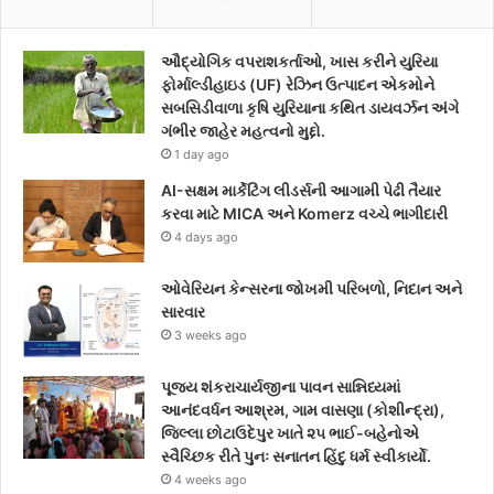
e
t
t
ઔદ્યોગિક વપરાશકર્તાઓ, ખાસ કરીને યુરિયા
b
t
a
ફોર્માલ્ડીહાઇડ (UF) રેઝિન ઉત્પાદન એકમોને
સબસિડીવાળા કૃષિ યુરિયાના કથિત ડાયવર્ઝન અંગે
o
e
g
ગંભીર જાહેર મહત્વનો મુદ્દો.
1 day ago
o
r
r
AI-સક્ષમ માર્કેટિંગ લીડર્સની આગામી પેઢી તૈયાર
k
a
કરવા માટે MICA અને Komerz વચ્ચે ભાગીદારી
4 days ago
m
ઓવેરિયન કેન્સરના જોખમી પરિબળો, નિદાન અને
સારવાર
3 weeks ago
પૂજ્ય શંકરાચાર્યજીના પાવન સાન્નિધ્યમાં
આનંદવર્ધન આશ્રમ, ગામ વાસણા (કોશીન્દ્રા),
જિલ્લા છોટાઉદેપુર ખાતે ૨૫ ભાઈ-બહેનોએ
સ્વૈચ્છિક રીતે પુનઃ સનાતન હિંદુ ધર્મ સ્વીકાર્યો.
4 weeks ago