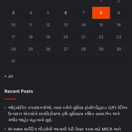
1
2
3
4
5
6
7
8
9
10
11
12
13
14
15
16
17
18
19
20
21
22
23
24
25
26
27
28
29
30
31
« Jul
Recent Posts
ઔદ્યોગિક વપરાશકર્તાઓ, ખાસ કરીને યુરિયા ફોર્માલ્ડીહાઇડ (UF) રેઝિન
ઉત્પાદન એકમોને સબસિડીવાળા કૃષિ યુરિયાના કથિત ડાયવર્ઝન અંગે
ગંભીર જાહેર મહત્વનો મુદ્દો.
AI-સક્ષમ માર્કેટિંગ લીડર્સની આગામી પેઢી તૈયાર કરવા માટે MICA અને