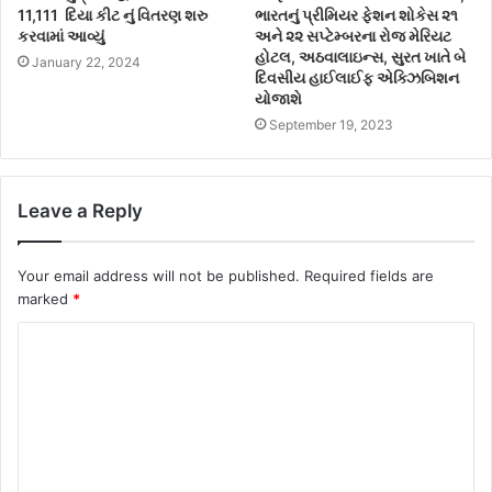
11,111 દિયા કીટ નું વિતરણ શરુ
ભારતનું પ્રીમિયર ફેશન શોકેસ ૨૧
કરવામાં આવ્યું
અને ૨૨ સપ્ટેમ્બરના રોજ મેરિયટ
હોટલ, અઠવાલાઇન્સ, સુરત ખાતે બે
January 22, 2024
દિવસીય હાઈલાઈફ એક્ઝિબિશન
યોજાશે
September 19, 2023
Leave a Reply
Your email address will not be published.
Required fields are
marked
*