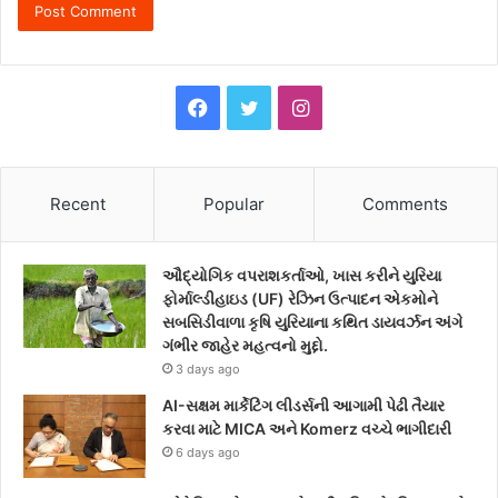
F
T
I
a
w
n
c
i
s
Recent
Popular
Comments
e
t
t
ઔદ્યોગિક વપરાશકર્તાઓ, ખાસ કરીને યુરિયા
b
t
a
ફોર્માલ્ડીહાઇડ (UF) રેઝિન ઉત્પાદન એકમોને
સબસિડીવાળા કૃષિ યુરિયાના કથિત ડાયવર્ઝન અંગે
o
e
g
ગંભીર જાહેર મહત્વનો મુદ્દો.
3 days ago
o
r
r
AI-સક્ષમ માર્કેટિંગ લીડર્સની આગામી પેઢી તૈયાર
k
a
કરવા માટે MICA અને Komerz વચ્ચે ભાગીદારી
6 days ago
m