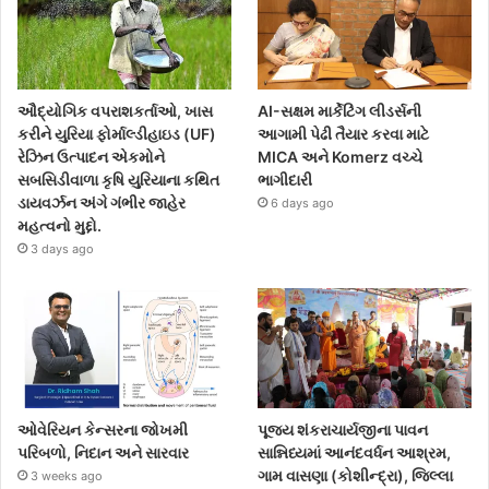
ઔદ્યોગિક વપરાશકર્તાઓ, ખાસ
AI-સક્ષમ માર્કેટિંગ લીડર્સની
કરીને યુરિયા ફોર્માલ્ડીહાઇડ (UF)
આગામી પેઢી તૈયાર કરવા માટે
રેઝિન ઉત્પાદન એકમોને
MICA અને Komerz વચ્ચે
સબસિડીવાળા કૃષિ યુરિયાના કથિત
ભાગીદારી
ડાયવર્ઝન અંગે ગંભીર જાહેર
6 days ago
મહત્વનો મુદ્દો.
3 days ago
ઓવેરિયન કેન્સરના જોખમી
પૂજ્ય શંકરાચાર્યજીના પાવન
પરિબળો, નિદાન અને સારવાર
સાન્નિધ્યમાં આનંદવર્ધન આશ્રમ,
ગામ વાસણા (કોશીન્દ્રા), જિલ્લા
3 weeks ago