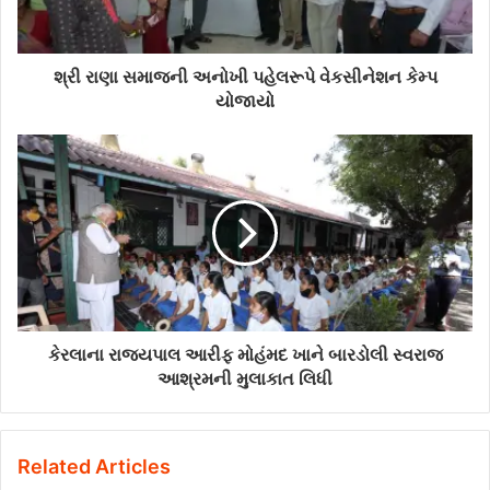
શ્રી રાણા સમાજની અનોખી પહેલરૂપે વેકસીનેશન કેમ્પ
યોજાયો
કેરલાના રાજયપાલ આરીફ મોહંમદ ખાને બારડોલી સ્વરાજ
આશ્રમની મુલાકાત લિધી
Related Articles