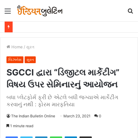
Menu
S
fo
Home
/
સુરત
બિઝનેસ
સુરત
SGCCI દ્વારા “ડિજીટલ માર્કેટીંગ”
વિષય ઉપર સેમિનારનું આયોજન
બધા પ્લેટફોર્મ ફ્રી છે એટલે બધી જગ્યાએ માર્કેટીંગ
કરવાનું નથી : ફોરમ મારફતિયા
The Indian Bulletin Online
March 23, 2021
0
1 minute read
Facebook
Twitter
LinkedIn
WhatsApp
Telegram
Share via Email