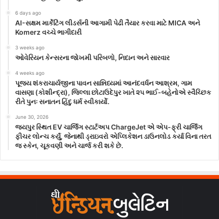
6 days ago
AI-સક્ષમ માર્કેટિંગ લીડર્સની આગામી પેઢી તૈયાર કરવા માટે MICA અને
Komerz વચ્ચે ભાગીદારી
3 weeks ago
ઓવેરિયન કેન્સરના જોખમી પરિબળો, નિદાન અને સારવાર
4 weeks ago
પૂજ્ય શંકરાચાર્યજીના પાવન સાન્નિધ્યમાં આનંદવર્ધન આશ્રમ, ગામ
વાસણા (કોશીન્દ્રા), જિલ્લા છોટાઉદેપુર ખાતે ૨૫ ભાઈ-બહેનોએ સ્વૈચ્છિક
રીતે પુનઃ સનાતન હિંદુ ધર્મ સ્વીકાર્યો.
June 30, 2026
જયપુર સ્થિત EV ચાર્જિંગ સ્ટાર્ટઅપ ChargeJet એ એપ-ફ્રી ચાર્જિંગ
ફીચર લોન્ચ કર્યું, જેનાથી ડ્રાઇવરો એપ્લિકેશન ડાઉનલોડ કર્યા વિના તરત
જ સ્કેન, ચૂકવણી અને ચાર્જ કરી શકે છે.