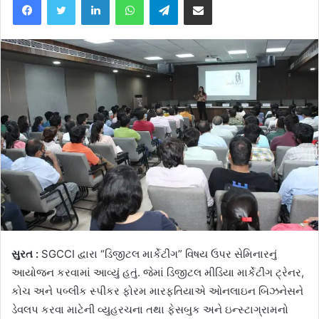
સુરત :
SGCCI દ્વારા “ડિજીટલ માર્કેટીંગ” વિષય ઉપર સેમિનારનું
આયોજન કરવામાં આવ્યું હતું. જેમાં ડિજીટલ મીડિયા માર્કેટીંગ ટ્રેનર,
કોચ અને પબ્લીક સ્પીકર ફોરમ મારફતિયાએ ઓનલાઇન બિઝનેસને
ડેવલપ કરવા માટેની વ્યુહરચના તથા ફેસબુક અને ઇન્સ્ટાગ્રામનો