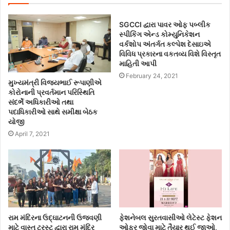
SGCCI દ્વારા પાવર ઓફ પબ્લીક
સ્પીકિંગ એન્ડ કોમ્યુનિકેશન
વર્કશોપ અંતર્ગત કલ્પેશ દેસાઇએ
વિવિધ પ્રકારના વકતવ્ય વિશે વિસ્તૃત
માહિતી આપી
February 24, 2021
મુખ્યમંત્રી વિજયભાઈ રૂપાણીએ
કોરોનાની પ્રવર્તમાન પરિસ્થિતિ
સંદર્ભે અધિકારીઓ તથા
પદાધિકારીઓ સાથે સમીક્ષા બેઠક
યોજી
April 7, 2021
રામ મંદિરના ઉદ્ઘાટનની ઉજવણી
ફેશનેબલ સુરતવાસીઓ લેટેસ્ટ ફેશન
માટે વાસ્તુ ટ્રસ્ટ દ્વારા રામ મંદિર
ઓફર જોવા માટે તૈયાર થઈ જાઓ,