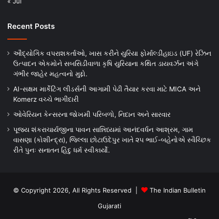
« Jul
Recent Posts
ઔદ્યોગિક વપરાશકર્તાઓ, ખાસ કરીને યુરિયા ફોર્માલ્ડીહાઇડ (UF) રેઝિન
ઉત્પાદન એકમોને સબસિડીવાળા કૃષિ યુરિયાના કથિત ડાયવર્ઝન અંગે
ગંભીર જાહેર મહત્વનો મુદ્દો.
AI-સક્ષમ માર્કેટિંગ લીડર્સની આગામી પેઢી તૈયાર કરવા માટે MICA અને
Komerz વચ્ચે ભાગીદારી
ઓવેરિયન કેન્સરના જોખમી પરિબળો, નિદાન અને સારવાર
પૂજ્ય શંકરાચાર્યજીના પાવન સાન્નિધ્યમાં આનંદવર્ધન આશ્રમ, ગામ
વાસણા (કોશીન્દ્રા), જિલ્લા છોટાઉદેપુર ખાતે ૨૫ ભાઈ-બહેનોએ સ્વૈચ્છિક
રીતે પુનઃ સનાતન હિંદુ ધર્મ સ્વીકાર્યો.
© Copyright 2026, All Rights Reserved |
The Indian Bulletin
Gujarati