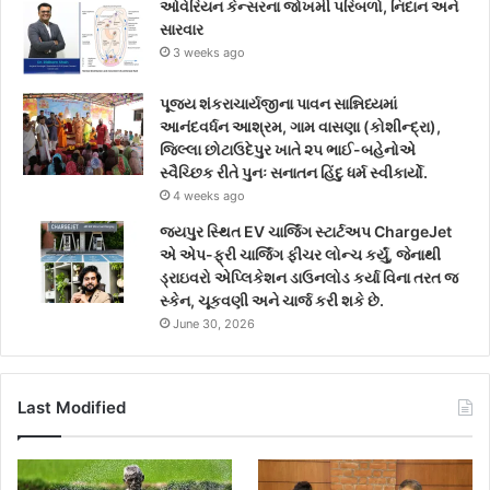
ઓવેરિયન કેન્સરના જોખમી પરિબળો, નિદાન અને
સારવાર
3 weeks ago
પૂજ્ય શંકરાચાર્યજીના પાવન સાન્નિધ્યમાં
આનંદવર્ધન આશ્રમ, ગામ વાસણા (કોશીન્દ્રા),
જિલ્લા છોટાઉદેપુર ખાતે ૨૫ ભાઈ-બહેનોએ
સ્વૈચ્છિક રીતે પુનઃ સનાતન હિંદુ ધર્મ સ્વીકાર્યો.
4 weeks ago
જયપુર સ્થિત EV ચાર્જિંગ સ્ટાર્ટઅપ ChargeJet
એ એપ-ફ્રી ચાર્જિંગ ફીચર લોન્ચ કર્યું, જેનાથી
ડ્રાઇવરો એપ્લિકેશન ડાઉનલોડ કર્યા વિના તરત જ
સ્કેન, ચૂકવણી અને ચાર્જ કરી શકે છે.
June 30, 2026
Last Modified