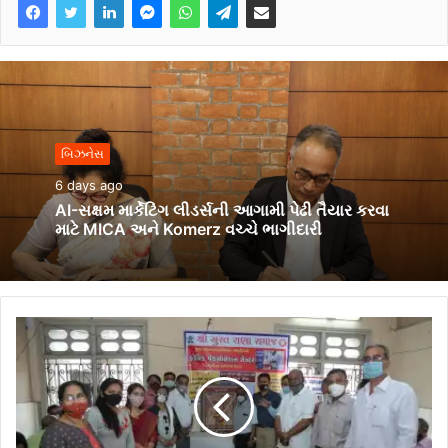
બિઝનેસ
6 days ago
AI-સક્ષમ માર્કેટિંગ લીડર્સની આગામી પેઢી તૈયાર કરવા
માટે MICA અને Komerz વચ્ચે ભાગીદારી