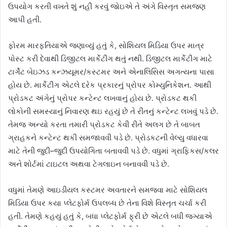
ઉપયોગ કરતી વખતે શું નહીં કરવું જોઇએ તે અંગે વિસ્તૃત સમજણ
આપી હતી.
ફોરમ મારફતિયાએ જણાવ્યું હતું કે, સોશિયલ મિડિયા ઉપર માત્ર
પોસ્ટ કરી દેવાથી ડિજીટલ માર્કેટીંગ થતું નથી. ડિજીટલ માર્કેટીંગ માટે
ટાર્ગેટ બેઇઝડ કન્ઝયૂમર/કસ્ટમર અને એનાલિસિસ અગત્યના પાસા
હોય છે. માર્કેટીંગ એટલે દરેક પ્રકારનું પ્રોપર કોમ્યુનિકેશન. આથી
પ્રોડકટ અંગેનું પ્રોપર કન્ટેન્ટ લખવાનું હોય છે. પ્રોડકટ થકી
લોકોની સમસ્યાનું નિવારણ થઇ રહયું છે તે રીતનું કન્ટેન્ટ લખવું પડે છે.
તેમજ અન્યો કરતા તમારી પ્રોડકટ કેવી રીતે અલગ છે તે બાબત
ગ્રાહકને કન્ટેન્ટ થકી સમજાવવી પડે છે. પ્રોડકટની વેલ્યુ વધારવા
માટે તેની જુદી–જુદી ઉપયોગિતા બતાવવી પડે છે. વધુમાં ગ્રાફિકસ/કલર
અને શોર્ટમાં ટાઇટલ અથવા ટેગલાઇન બનાવવી પડે છે.
વધુમાં તેમણે આઇડીયલ કસ્ટમર અવતારને સમજવા માટે સોશિયલ
મિડિયા ઉપર કયા પ્લેટફોર્મ ઉપલબ્ધ છે તેના વિશે વિસ્તૃત ચર્ચા કરી
હતી. તેમણે કહયું હતું કે, બધા પ્લેટફોર્મ ફ્રી છે એટલે બધી જગ્યાએ