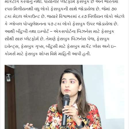
માર્કેટીંગ કરવાનું નથી. પાયોનીર પ્લેટફોર્મ ફેસબુક છે અને ભારતમાં
રપ૦ મિલીયનથી વધુ લોકો ફેસબુકની સાથે જોડાયેલા છે. જેમાં ૭૦
ટકા મેઇલ એકાઉન્ટ છે. જ્યારે વિશ્વભરમાં ર.ર૭ બિલીયન લોકો એટલે
કે ગ્લોબલ પોપ્યુલેશનના પ૭ ટકા લોકો ફેસબુક ઉપર જોડાયેલા છે.
આથી બીટુબી તથા ઇમ્પોર્ટ – એકસપોર્ટના બિઝનેસ માટે ફેસબુક
સૌથી સારું પ્લેટફોર્મ છે. તેમણે ફેસબુક બિઝનેસ પેજ, ફેસબુક
ઇવેન્ટ્‌સ, ફેસબુક ગૃપ્સ, બીટુસી માટે ફેસબુક માર્કેટ પ્લેસ અને ઇ–
કોમર્સ માટે ફેસબુક શોપ્સ વિશે માહિતી આપી હતી.