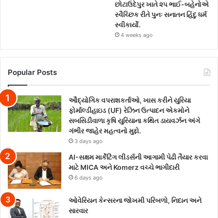
છોટાઉદેપુર ખાતે ૨૫ ભાઈ-બહેનોએ
સ્વૈચ્છિક રીતે પુનઃ સનાતન હિંદુ ધર્મ
સ્વીકાર્યો.
4 weeks ago
Popular Posts
ઔદ્યોગિક વપરાશકર્તાઓ, ખાસ કરીને યુરિયા
ફોર્માલ્ડીહાઇડ (UF) રેઝિન ઉત્પાદન એકમોને
સબસિડીવાળા કૃષિ યુરિયાના કથિત ડાયવર્ઝન અંગે
ગંભીર જાહેર મહત્વનો મુદ્દો.
3 days ago
AI-સક્ષમ માર્કેટિંગ લીડર્સની આગામી પેઢી તૈયાર કરવા
માટે MICA અને Komerz વચ્ચે ભાગીદારી
6 days ago
ઓવેરિયન કેન્સરના જોખમી પરિબળો, નિદાન અને
સારવાર