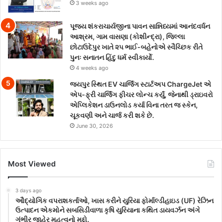
3 weeks ago
પૂજ્ય શંકરાચાર્યજીના પાવન સાન્નિધ્યમાં આનંદવર્ધન
આશ્રમ, ગામ વાસણા (કોશીન્દ્રા), જિલ્લા
છોટાઉદેપુર ખાતે ૨૫ ભાઈ-બહેનોએ સ્વૈચ્છિક રીતે
પુનઃ સનાતન હિંદુ ધર્મ સ્વીકાર્યો.
4 weeks ago
જયપુર સ્થિત EV ચાર્જિંગ સ્ટાર્ટઅપ ChargeJet એ
એપ-ફ્રી ચાર્જિંગ ફીચર લોન્ચ કર્યું, જેનાથી ડ્રાઇવરો
એપ્લિકેશન ડાઉનલોડ કર્યા વિના તરત જ સ્કેન,
ચૂકવણી અને ચાર્જ કરી શકે છે.
June 30, 2026
Most Viewed
3 days ago
ઔદ્યોગિક વપરાશકર્તાઓ, ખાસ કરીને યુરિયા ફોર્માલ્ડીહાઇડ (UF) રેઝિન
ઉત્પાદન એકમોને સબસિડીવાળા કૃષિ યુરિયાના કથિત ડાયવર્ઝન અંગે
ગંભીર જાહેર મહત્વનો મુદ્દો.