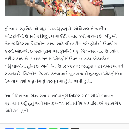
ફોરમ મારફતિયાએ વધુમાં કહયું હતું કે, સોશિયલ નેટવર્કીંગ
પ્લેટફોર્મનો ઉપયોગ ડિજીટલ માર્કેટીંગ માટે કરી શકાય છે. બીટુબી
તેમજ વિદેશમાં બિઝનેસ કરવા માટે લીન્કડીન પ્લેટફોર્મનો ઉપયોગ
કરવો જોઇએ. ઇન્સ્ટાગ્રામ પ્લેટફોર્મનો પણ બિઝનેસ માટે ઉપયોગ
કરી શકાય છે. ઇન્સ્ટાગ્રામ પ્લેટફોર્મ ઉપર ૬૮ ટકા એકાઉન્ટ
મહિલાઓના હોય છે અને તેના ઉપર એક જ જાહેરાત ર૧ વખત બતાવી
શકાય છે. બિઝનેસ ડેવલપ કરવા માટે ગુગલ અને યુટયુબ પ્લેટફોર્મના
ઉપયોગ વિશે પણ તેમણે વિસ્તૃત માહિતી આપી હતી.
આ સેમિનારમાં ચેમ્બરના માનદ્‌ મંત્રી નિખિલ મદ્રાસીએ સ્વાગત
પ્રવચન કર્યું હતું અને માનદ્‌ ખજાનચી મનિષ કાપડીયાએ પ્રાસંગિક
વિધી કરી હતી.