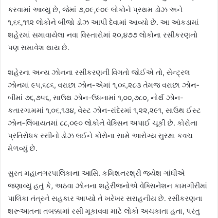
કરવામાં આવ્યું છે, જેમાં ૭,૦૯,૯૦૯ લોકોને પ્રથમ ડોઝ અને
૧,૬૬,૧૧૨ લોકોને બીજો ડોઝ આપી દેવામાં આવ્યો છે. આ આંકડામાં
શહેરમાં સમાવાયેલા નવા વિસ્તારોમાં ૨૦,૪૭૭ લોકોના રસીકરણનો
પણ સમાવેશ થાય છે.
શહેરના અન્ય ઝોનના રસીકરણની વિગતો જોઈએ તો, સેન્ટ્રલ
ઝોનમાં ૯૫,૬૮૬, વરાછા ઝોન-એમાં ૧,૦૬,૨૮૩ તેમજ વરાછા ઝોન-
બીમાં ૭૬,૭૫૬, સાઉથ ઝોન-ઉધનામાં ૧,૦૦,૭૮૦, નોર્થ ઝોન-
કતારગામમાં ૧,૦૬,૧૩૪, વેસ્ટ ઝોન-રાંદેરમાં ૧,૨૨,૨૯૧, સાઉથ ઈસ્ટ
ઝોન-લિંબાયતમાં ૮૮,૦૯૦ લોકોને વેક્સિન અપાઈ ચૂકી છે. કોરોના
પ્રતિરોધક રસીનો ડોઝ લઈને કોરોના સામે આરોગ્ય સુરક્ષા કવચ
મેળવ્યું છે.
સુરત મહાનગરપાલિકાના આસિ. કમિશનરશ્રી જયેશ ગાંધીએ
જણાવ્યું હતું કે, અઠવા ઝોનના શહેરીજનોએ વેક્સિનેશન કામગીરીમાં
પાલિકા તંત્રને સહકાર આપ્યો તે ખરેખર સરાહનીય છે. રસીકરણના
શરૂઆતના તબક્કામાં રસી મૂકાવવા માટે લોકો અચકાતા હતા, પરંતુ