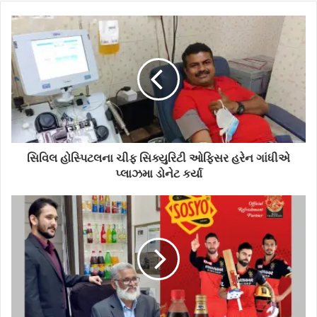
સિવિલ હોસ્પિટલના ચીફ સિક્યુરિટી ઓફિસર હરેન ગાંધીએ
પ્લાઝમા ડોનેટ કર્યા