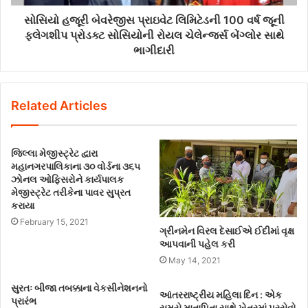
સોસિયો હજૂરી બેવરેજીસ પ્રાઇવેટ લિમિટેડની 100 વર્ષ જૂની
ફ્લેગશીપ પ્રોડક્ટ સોસિયોની રોયલ ચેલેન્જર્સ બેંગ્લોર સાથે
ભાગીદારી
Related Articles
જિલ્લા મેજીસ્ટ્રેટ દ્વારા
મહાનગરપાલિકાના ૩૦ વોર્ડના ૩૬૫
ઝોનલ ઓફિસરોને કાર્યપાલક
મેજીસ્ટ્રેટ તરીકેના પાવર સુપ્રત
કરાયા
February 15, 2021
ગ્રીનમેન વિરલ દેસાઈએ ઈદીમાં વૃક્ષ
આપવાની પહેલ કરી
May 14, 2021
સુરતઃ બીજા તબક્કાના વેકસીનેશનનો
આંતરરાષ્ટ્રીય મહિલા દિન : એક
પ્રારંભ
સમયે માતાપિતા સાથે ખેતરમાં પરસેવો