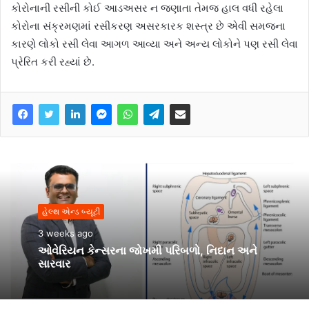
કોરોનાની રસીની કોઈ આડઅસર ન જણાતા તેમજ હાલ વધી રહેલા
કોરોના સંક્રમણમાં રસીકરણ અસરકારક શસ્ત્ર છે એવી સમજના
કારણે લોકો રસી લેવા આગળ આવ્યા અને અન્ય લોકોને પણ રસી લેવા
પ્રેરિત કરી રહ્યાં છે.
હેલ્થ એન્ડ બ્યૂટી
3 weeks ago
ઓવેરિયન કેન્સરના જોખમી પરિબળો, નિદાન અને
સારવાર