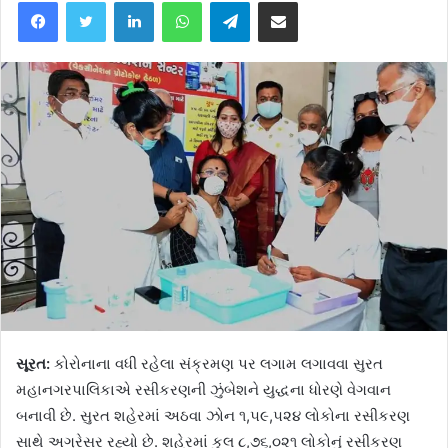
Facebook
Twitter
LinkedIn
WhatsApp
Telegram
Share via Email
સૂરત:
કોરોનાના વધી રહેલા સંક્રમણ પર લગામ લગાવવા સુરત
મહાનગરપાલિકાએ રસીકરણની ઝુંબેશને યુદ્ધના ધોરણે વેગવાન
બનાવી છે. સુરત શહેરમાં અઠવા ઝોન ૧,૫૯,૫૨૪ લોકોના રસીકરણ
સાથે અગ્રેસર રહ્યો છે. શહેરમાં કુલ ૮,૭૬,૦૨૧ લોકોનું રસીકરણ