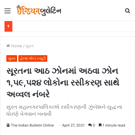
Menu
S
fo
Home
/
સુરત
સુરત
હેલ્થ એન્ડ બ્યૂટી
સૂરતના આઠ ઝોનમાં અઠવા ઝોન
૧,૫૯,૫૨૪ લોકોના રસીકરણ સાથે
અવ્વલ નંબરે
સુરત મહાનગરપાલિકાએ રસીકરણની ઝુંબેશને યુદ્ધના
ધોરણે વેગવાન બનાવી
The Indian Bulletin Online
April 27, 2021
0
1 minute read