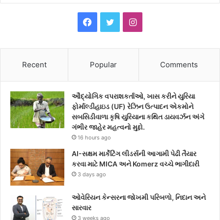
F
T
I
a
w
n
c
i
s
Recent
Popular
Comments
e
t
t
ઔદ્યોગિક વપરાશકર્તાઓ, ખાસ કરીને યુરિયા
b
t
a
ફોર્માલ્ડીહાઇડ (UF) રેઝિન ઉત્પાદન એકમોને
સબસિડીવાળા કૃષિ યુરિયાના કથિત ડાયવર્ઝન અંગે
o
e
g
ગંભીર જાહેર મહત્વનો મુદ્દો.
16 hours ago
o
r
r
AI-સક્ષમ માર્કેટિંગ લીડર્સની આગામી પેઢી તૈયાર
k
a
કરવા માટે MICA અને Komerz વચ્ચે ભાગીદારી
3 days ago
m
ઓવેરિયન કેન્સરના જોખમી પરિબળો, નિદાન અને
સારવાર
3 weeks ago