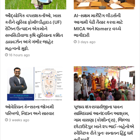
ઔદ્યોગિક વપરાશકર્તાઓ, ખાસ
AI-સક્ષમ માર્કેટિંગ લીડર્સની
કરીને યુરિયા ફોર્માલ્ડીહાઇડ (UF)
આગામી પેઢી તૈયાર કરવા માટે
રેઝિન ઉત્પાદન એકમોને
MICA અને Komerz વચ્ચે
સબસિડીવાળા કૃષિ યુરિયાના કથિત
ભાગીદારી
ડાયવર્ઝન અંગે ગંભીર જાહેર
3 days ago
મહત્વનો મુદ્દો.
16 hours ago
ઓવેરિયન કેન્સરના જોખમી
પૂજ્ય શંકરાચાર્યજીના પાવન
પરિબળો, નિદાન અને સારવાર
સાન્નિધ્યમાં આનંદવર્ધન આશ્રમ,
ગામ વાસણા (કોશીન્દ્રા), જિલ્લા
3 weeks ago
છોટાઉદેપુર ખાતે ૨૫ ભાઈ-બહેનોએ
સ્વૈચ્છિક રીતે પુનઃ સનાતન હિંદુ ધર્મ
સ્વીકાર્યો.