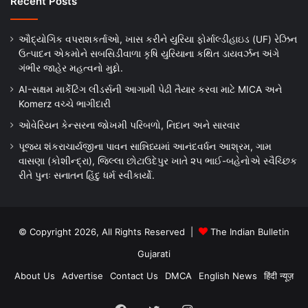
Recent Posts
ઔદ્યોગિક વપરાશકર્તાઓ, ખાસ કરીને યુરિયા ફોર્માલ્ડીહાઇડ (UF) રેઝિન
ઉત્પાદન એકમોને સબસિડીવાળા કૃષિ યુરિયાના કથિત ડાયવર્ઝન અંગે
ગંભીર જાહેર મહત્વનો મુદ્દો.
AI-સક્ષમ માર્કેટિંગ લીડર્સની આગામી પેઢી તૈયાર કરવા માટે MICA અને
Komerz વચ્ચે ભાગીદારી
ઓવેરિયન કેન્સરના જોખમી પરિબળો, નિદાન અને સારવાર
પૂજ્ય શંકરાચાર્યજીના પાવન સાન્નિધ્યમાં આનંદવર્ધન આશ્રમ, ગામ
વાસણા (કોશીન્દ્રા), જિલ્લા છોટાઉદેપુર ખાતે ૨૫ ભાઈ-બહેનોએ સ્વૈચ્છિક
રીતે પુનઃ સનાતન હિંદુ ધર્મ સ્વીકાર્યો.
© Copyright 2026, All Rights Reserved |
The Indian Bulletin
Gujarati
About Us
Advertise
Contact Us
DMCA
English News
हिंदी न्यूज़