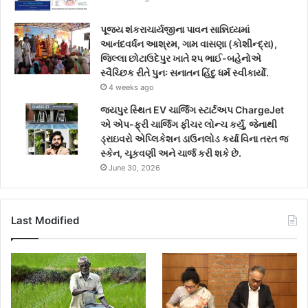
પૂજ્ય શંકરાચાર્યજીના પાવન સાન્નિધ્યમાં
આનંદવર્ધન આશ્રમ, ગામ વાસણા (કોશીન્દ્રા),
જિલ્લા છોટાઉદેપુર ખાતે ૨૫ ભાઈ-બહેનોએ
સ્વૈચ્છિક રીતે પુનઃ સનાતન હિંદુ ધર્મ સ્વીકાર્યો.
4 weeks ago
જયપુર સ્થિત EV ચાર્જિંગ સ્ટાર્ટઅપ ChargeJet
એ એપ-ફ્રી ચાર્જિંગ ફીચર લોન્ચ કર્યું, જેનાથી
ડ્રાઇવરો એપ્લિકેશન ડાઉનલોડ કર્યા વિના તરત જ
સ્કેન, ચૂકવણી અને ચાર્જ કરી શકે છે.
June 30, 2026
Last Modified