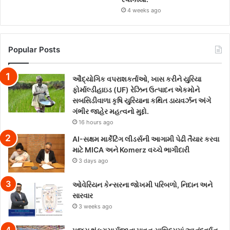
4 weeks ago
Popular Posts
ઔદ્યોગિક વપરાશકર્તાઓ, ખાસ કરીને યુરિયા
ફોર્માલ્ડીહાઇડ (UF) રેઝિન ઉત્પાદન એકમોને
સબસિડીવાળા કૃષિ યુરિયાના કથિત ડાયવર્ઝન અંગે
ગંભીર જાહેર મહત્વનો મુદ્દો.
16 hours ago
AI-સક્ષમ માર્કેટિંગ લીડર્સની આગામી પેઢી તૈયાર કરવા
માટે MICA અને Komerz વચ્ચે ભાગીદારી
3 days ago
ઓવેરિયન કેન્સરના જોખમી પરિબળો, નિદાન અને
સારવાર
3 weeks ago