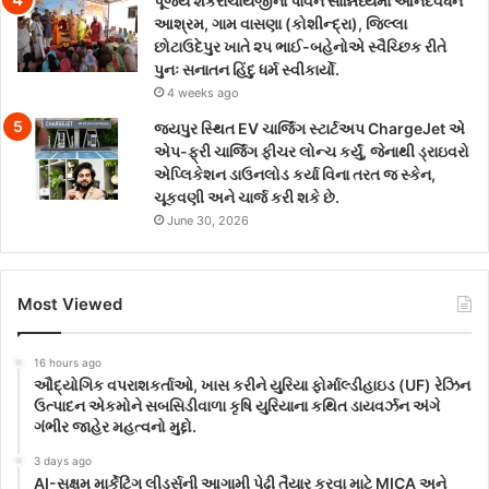
પૂજ્ય શંકરાચાર્યજીના પાવન સાન્નિધ્યમાં આનંદવર્ધન
આશ્રમ, ગામ વાસણા (કોશીન્દ્રા), જિલ્લા
છોટાઉદેપુર ખાતે ૨૫ ભાઈ-બહેનોએ સ્વૈચ્છિક રીતે
પુનઃ સનાતન હિંદુ ધર્મ સ્વીકાર્યો.
4 weeks ago
જયપુર સ્થિત EV ચાર્જિંગ સ્ટાર્ટઅપ ChargeJet એ
એપ-ફ્રી ચાર્જિંગ ફીચર લોન્ચ કર્યું, જેનાથી ડ્રાઇવરો
એપ્લિકેશન ડાઉનલોડ કર્યા વિના તરત જ સ્કેન,
ચૂકવણી અને ચાર્જ કરી શકે છે.
June 30, 2026
Most Viewed
16 hours ago
ઔદ્યોગિક વપરાશકર્તાઓ, ખાસ કરીને યુરિયા ફોર્માલ્ડીહાઇડ (UF) રેઝિન
ઉત્પાદન એકમોને સબસિડીવાળા કૃષિ યુરિયાના કથિત ડાયવર્ઝન અંગે
ગંભીર જાહેર મહત્વનો મુદ્દો.
3 days ago
AI-સક્ષમ માર્કેટિંગ લીડર્સની આગામી પેઢી તૈયાર કરવા માટે MICA અને