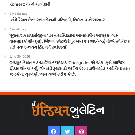
Komerz વચ્ચે ભાગીદારી
3 weeks ago
ઓવેરિયન કેન્સરના જોખમી પરિબળો, નિદાન અને સારવાર
4 weeks ago
પૂજ્ય શંકરાચાર્યજીના પાવન સાન્નિધ્યમાં આનંદવર્ધન આશ્રમ, ગામ
વાસણા (કોશીન્દ્રા), જિલ્લા છોટાઉદેપુર ખાતે ૨૫ ભાઈ-બહેનોએ સ્વૈચ્છિક
રીતે પુનઃ સનાતન હિંદુ ધર્મ સ્વીકાર્યો.
June 30, 2026
જયપુર સ્થિત EV ચાર્જિંગ સ્ટાર્ટઅપ ChargeJet એ એપ-ફ્રી ચાર્જિંગ
ફીચર લોન્ચ કર્યું, જેનાથી ડ્રાઇવરો એપ્લિકેશન ડાઉનલોડ કર્યા વિના તરત
જ સ્કેન, ચૂકવણી અને ચાર્જ કરી શકે છે.
Facebook
Twitter
Instagram