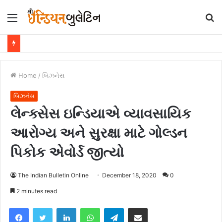
Menu
S
fo
Home
/
બિઝનેસ
બિઝનેસ
લેન્ક્સેસ ઇન્ડિયાએ વ્યાવસાયિક
આરોગ્ય અને સુરક્ષા માટે ગોલ્ડન
પિકોક એવોર્ડ જીત્યો
The Indian Bulletin Online
December 18, 2020
0
2 minutes read
Facebook
Twitter
LinkedIn
WhatsApp
Telegram
Share via Email