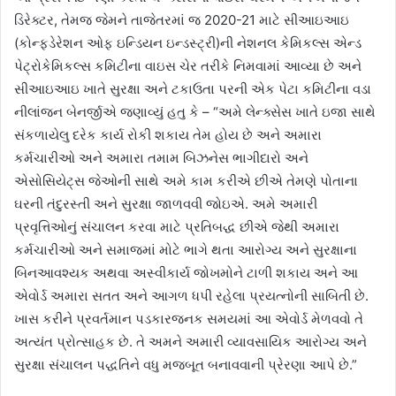
ડિરેક્ટર, તેમજ જેમને તાજેતરમાં જ 2020-21 માટે સીઆઇઆઇ
(કોન્ફ્ડેરેશન ઓફ ઇન્ડિયન ઇન્ડસ્ટ્રી)ની નેશનલ કેમિકલ્સ એન્ડ
પેટ્રોકેમિકલ્સ કમિટીના વાઇસ ચેર તરીકે નિમવામાં આવ્યા છે અને
સીઆઇઆઇ ખાતે સુરક્ષા અને ટકાઉતા પરની એક પેટા કમિટીના વડા
નીલાંજન બેનર્જીએ જણાવ્યું હતુ કે
– “
અમે લેન્ક્સેસ ખાતે ઇજા સાથે
સંકળાયેલુ દરેક કાર્ય રોકી શકાય તેમ હોય છે અને અમારા
કર્મચારીઓ અને અમારા તમામ બિઝનેસ ભાગીદારો અને
એસોસિયેટ્સ જેઓની સાથે અમે કામ કરીએ છીએ તેમણે પોતાના
ઘરની તંદુરસ્તી અને સુરક્ષા જાળવવી જોઇએ. અમે અમારી
પ્રવૃત્તિઓનું સંચાલન કરવા માટે પ્રતિબદ્ધ છીએ જેથી અમારા
કર્મચારીઓ અને સમાજમાં મોટે ભાગે થતા આરોગ્ય અને સુરક્ષાના
બિનઆવશ્યક અથવા અસ્વીકાર્ય જોખમોને ટાળી શકાય અને આ
એવોર્ડ અમારા સતત અને આગળ ધપી રહેલા પ્રયત્નોની સાબિતી છે.
ખાસ કરીને પ્રવર્તમાન પડકારજનક સમયમાં આ એવોર્ડ મેળવવો તે
અત્યંત પ્રોત્સાહક છે. તે અમને અમારી વ્યાવસાયિક આરોગ્ય અને
સુરક્ષા સંચાલન પદ્ધતિને વધુ મજબૂત બનાવવાની પ્રેરણા આપે છે.
”