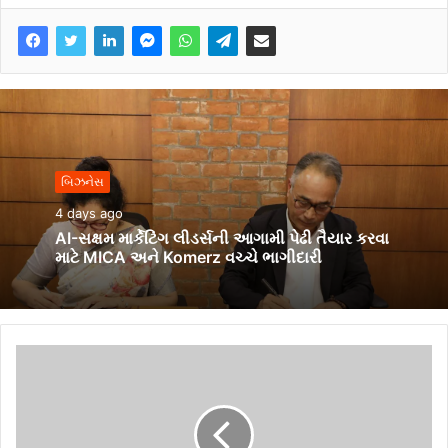
બિઝનેસ
4 days ago
AI-સક્ષમ માર્કેટિંગ લીડર્સની આગામી પેઢી તૈયાર કરવા
માટે MICA અને Komerz વચ્ચે ભાગીદારી