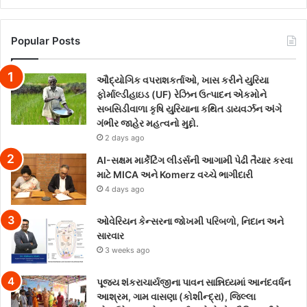
Popular Posts
ઔદ્યોગિક વપરાશકર્તાઓ, ખાસ કરીને યુરિયા
ફોર્માલ્ડીહાઇડ (UF) રેઝિન ઉત્પાદન એકમોને
સબસિડીવાળા કૃષિ યુરિયાના કથિત ડાયવર્ઝન અંગે
ગંભીર જાહેર મહત્વનો મુદ્દો.
2 days ago
AI-સક્ષમ માર્કેટિંગ લીડર્સની આગામી પેઢી તૈયાર કરવા
માટે MICA અને Komerz વચ્ચે ભાગીદારી
4 days ago
ઓવેરિયન કેન્સરના જોખમી પરિબળો, નિદાન અને
સારવાર
3 weeks ago
પૂજ્ય શંકરાચાર્યજીના પાવન સાન્નિધ્યમાં આનંદવર્ધન
આશ્રમ, ગામ વાસણા (કોશીન્દ્રા), જિલ્લા