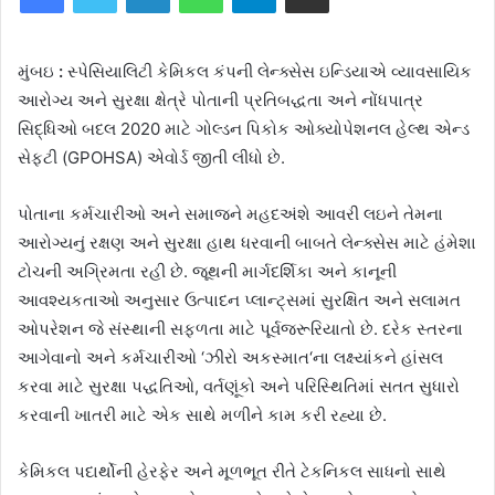
મુંબઇ
:
સ્પેસિયાલિટી કેમિકલ કંપની લેન્ક્સેસ ઇન્ડિયાએ વ્યાવસાયિક
આરોગ્ય અને સુરક્ષા ક્ષેત્રે પોતાની પ્રતિબદ્ધતા અને નોંધપાત્ર
સિદ્ધિઓ બદલ 2020 માટે ગોલ્ડન પિકોક ઓક્યોપેશનલ હેલ્થ એન્ડ
સેફ્ટી (GPOHSA) એવોર્ડ જીતી લીધો છે.
પોતાના કર્મચારીઓ અને સમાજને મહદઅંશે આવરી લઇને તેમના
આરોગ્યનું રક્ષણ અને સુરક્ષા હાથ ધરવાની બાબતે લેન્ક્સેસ માટે હંમેશા
ટોચની અગ્રિમતા રહી છે. જૂથની માર્ગદર્શિકા અને કાનૂની
આવશ્યકતાઓ અનુસાર ઉત્પાદન પ્લાન્ટ્સમાં સુરક્ષિત અને સલામત
ઓપરેશન જે સંસ્થાની સફળતા માટે પૂર્વજરૂરિયાતો છે. દરેક સ્તરના
આગેવાનો અને કર્મચારીઓ
‘
ઝીરો અકસ્માત
‘
ના લક્ષ્યાંકને હાંસલ
કરવા માટે સુરક્ષા પદ્ધતિઓ
,
વર્તણૂંકો અને પરિસ્થિતિમાં સતત સુધારો
કરવાની ખાતરી માટે એક સાથે મળીને કામ કરી રહ્યા છે.
કેમિકલ પદાર્થોની હેરફેર અને મૂળભૂત રીતે ટેકનિકલ સાધનો સાથે