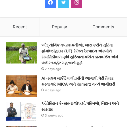
F
T
I
a
w
n
c
i
s
Recent
Popular
Comments
e
t
t
ઔદ્યોગિક વપરાશકર્તાઓ, ખાસ કરીને યુરિયા
b
t
a
ફોર્માલ્ડીહાઇડ (UF) રેઝિન ઉત્પાદન એકમોને
સબસિડીવાળા કૃષિ યુરિયાના કથિત ડાયવર્ઝન અંગે
o
e
g
ગંભીર જાહેર મહત્વનો મુદ્દો.
2 days ago
o
r
r
AI-સક્ષમ માર્કેટિંગ લીડર્સની આગામી પેઢી તૈયાર
k
a
કરવા માટે MICA અને Komerz વચ્ચે ભાગીદારી
4 days ago
m
ઓવેરિયન કેન્સરના જોખમી પરિબળો, નિદાન અને
સારવાર
3 weeks ago