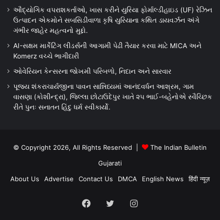
ઔદ્યોગિક વપરાશકર્તાઓ, ખાસ કરીને યુરિયા ફોર્માલ્ડીહાઇડ (UF) રેઝિન
ઉત્પાદન એકમોને સબસિડીવાળા કૃષિ યુરિયાના કથિત ડાયવર્ઝન અંગે
ગંભીર જાહેર મહત્વનો મુદ્દો.
AI-સક્ષમ માર્કેટિંગ લીડર્સની આગામી પેઢી તૈયાર કરવા માટે MICA અને
Komerz વચ્ચે ભાગીદારી
ઓવેરિયન કેન્સરના જોખમી પરિબળો, નિદાન અને સારવાર
પૂજ્ય શંકરાચાર્યજીના પાવન સાન્નિધ્યમાં આનંદવર્ધન આશ્રમ, ગામ
વાસણા (કોશીન્દ્રા), જિલ્લા છોટાઉદેપુર ખાતે ૨૫ ભાઈ-બહેનોએ સ્વૈચ્છિક
રીતે પુનઃ સનાતન હિંદુ ધર્મ સ્વીકાર્યો.
© Copyright 2026, All Rights Reserved |
The Indian Bulletin
Gujarati
About Us
Advertise
Contact Us
DMCA
English News
हिंदी न्यूज़
Facebook
Twitter
Instagram