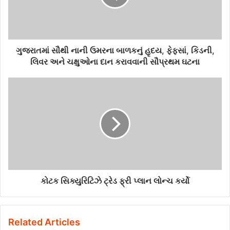
ગુજરાતમાં સૌથી નાની ઉમરના બાળકનું હૃદય, ફેફસાં, કિડની,
લિવર અને ચક્ષુઓના દાન કરાવવાની સૌપ્રથમ ઘટના
કોટક સિક્યુરિટિઝે ટ્રેડ ફ્રી પ્લાન લોન્ચ કર્યો
Related Articles