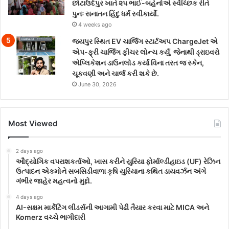
છોટાઉદેપુર ખાતે ૨૫ ભાઈ-બહેનોએ સ્વૈચ્છિક રીતે
પુનઃ સનાતન હિંદુ ધર્મ સ્વીકાર્યો.
4 weeks ago
જયપુર સ્થિત EV ચાર્જિંગ સ્ટાર્ટઅપ ChargeJet એ
એપ-ફ્રી ચાર્જિંગ ફીચર લોન્ચ કર્યું, જેનાથી ડ્રાઇવરો
એપ્લિકેશન ડાઉનલોડ કર્યા વિના તરત જ સ્કેન,
ચૂકવણી અને ચાર્જ કરી શકે છે.
June 30, 2026
Most Viewed
2 days ago
ઔદ્યોગિક વપરાશકર્તાઓ, ખાસ કરીને યુરિયા ફોર્માલ્ડીહાઇડ (UF) રેઝિન
ઉત્પાદન એકમોને સબસિડીવાળા કૃષિ યુરિયાના કથિત ડાયવર્ઝન અંગે
ગંભીર જાહેર મહત્વનો મુદ્દો.
4 days ago
AI-સક્ષમ માર્કેટિંગ લીડર્સની આગામી પેઢી તૈયાર કરવા માટે MICA અને
Komerz વચ્ચે ભાગીદારી