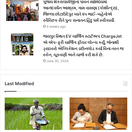
પૂજ્ય શંકરાચાર્યજીના પાવન સાન્નિધ્યમાં
આનંદવર્ધન આશ્રમ, ગામ વાસણા (કોશીન્દ્રા),
જિલ્લા છોટાઉદેપુર ખાતે ૨૫ ભાઈ-બહેનોએ
સ્વૈચ્છિક રીતે પુનઃ સનાતન હિંદુ ધર્મ સ્વીકાર્યો.
4 weeks ago
જયપુર સ્થિત EV ચાર્જિંગ સ્ટાર્ટઅપ ChargeJet
એ એપ-ફ્રી ચાર્જિંગ ફીચર લોન્ચ કર્યું, જેનાથી
ડ્રાઇવરો એપ્લિકેશન ડાઉનલોડ કર્યા વિના તરત જ
સ્કેન, ચૂકવણી અને ચાર્જ કરી શકે છે.
June 30, 2026
Last Modified