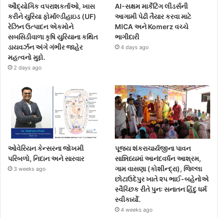
ઔદ્યોગિક વપરાશકર્તાઓ, ખાસ
AI-સક્ષમ માર્કેટિંગ લીડર્સની
કરીને યુરિયા ફોર્માલ્ડીહાઇડ (UF)
આગામી પેઢી તૈયાર કરવા માટે
રેઝિન ઉત્પાદન એકમોને
MICA અને Komerz વચ્ચે
સબસિડીવાળા કૃષિ યુરિયાના કથિત
ભાગીદારી
ડાયવર્ઝન અંગે ગંભીર જાહેર
4 days ago
મહત્વનો મુદ્દો.
2 days ago
ઓવેરિયન કેન્સરના જોખમી
પૂજ્ય શંકરાચાર્યજીના પાવન
પરિબળો, નિદાન અને સારવાર
સાન્નિધ્યમાં આનંદવર્ધન આશ્રમ,
ગામ વાસણા (કોશીન્દ્રા), જિલ્લા
3 weeks ago
છોટાઉદેપુર ખાતે ૨૫ ભાઈ-બહેનોએ
સ્વૈચ્છિક રીતે પુનઃ સનાતન હિંદુ ધર્મ
સ્વીકાર્યો.
4 weeks ago