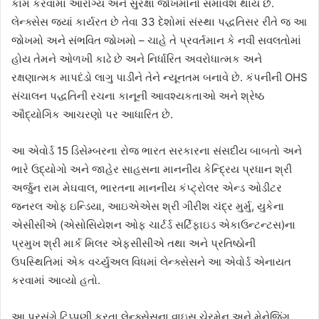
કામ કરવામાં આરોગ્ય અને સુરક્ષા જોખમોનો સમાવેશ થાય છે.
લેન્ક્સેસ જ્યાં કાર્યરત છે તેવા
33
દેશોમાં સંસ્થા પદ્ધતિસર રીતે જ આ
જોખમો અને સંભવિત જોખમો – ચાહે તે પ્રવર્તમાન કે નવી સવલતોમાં
હોય તેમને ઓળખી કાઢે છે અને નિર્ધારિત અવરોધાત્મક અને
રક્ષણાત્મક માપદંડો લાગુ પાડીને તેને ન્યૂનતમ બનાવે છે. કંપનીની
OHS
સંચાલન પદ્ધતિની રચના કાનૂની આવશ્યકતાઓ અને શ્રેષ્ઠ
ઔદ્યોગિક આચરણો પર આધારિત છે.
આ એવોર્ડ 15 ડિસેમ્બરના રોજ ભારત સરકારના સંસદીય બાબતો અને
ભારે ઉદ્યોગો અને જાહેર સાહસના માનનીય કેન્દ્રિય પ્રધાન શ્રી
અર્જુન રામ મેઘવાલ
,
ભારતના માનનીય કંપ્ટ્રોલર એન્ડ ઓડીટર
જનરલ ઓફ ઇન્ડિયા
,
આઇએએસ શ્રી ગીરીશ ચંદ્ર મુર્મુ
,
યુકેના
એસીસીએ (એસોસિયેશન ઓફ ચાર્ટર્ડ સર્ટિફાઇડ એકાઉન્ટન્ટસ)ના
પ્રમુખ શ્રી માર્ક મિલર એફસીસીએ તથા અને પ્રતિષ્ઠોની
ઉપસ્થિતિમાં એક વર્ચ્યુઅલ વિધમાં લેન્ક્સેસને આ એવોર્ડ એનાયત
કરવામાં આવ્યો હતો.
આ પ્રસંગે ટિપ્પણી કરતા લેન્ક્સેસના વાઇસ ચેરમેન અને મેનેજિંગ