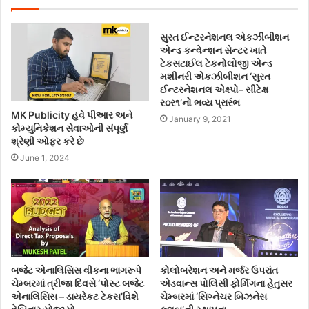
સુરત ઈન્ટરનેશનલ એકઝીબીશન
એન્ડ કન્વેન્શન સેન્ટર ખાતે
ટેકસટાઈલ ટેકનોલોજી એન્ડ
મશીનરી એકઝીબીશન ‘સુરત
ઈન્ટરનેશનલ એક્ષ્પો– સીટેક્ષ
ર૦ર૧’નો ભવ્ય પ્રારંભ
MK Publicity હવે પીઆર અને
January 9, 2021
કોમ્યુનિકેશન સેવાઓની સંપૂર્ણ
શ્રેણી ઓફર કરે છે
June 1, 2024
બજેટ એનાલિસિસ વીકના ભાગરૂપે
કોલોબરેશન અને મર્જર ઉપરાંત
ચેમ્બરમાં ત્રીજા દિવસે ‘પોસ્ટ બજેટ
એડવાન્સ પોલિસી ફોર્મિંગના હેતુસર
એનાલિસિસ – ડાયરેકટ ટેકસ’વિશે
ચેમ્બરમાં ‘સિગ્નેચર બિઝનેસ