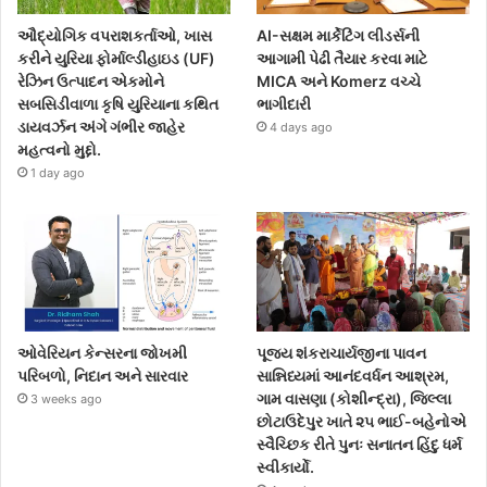
ઔદ્યોગિક વપરાશકર્તાઓ, ખાસ
AI-સક્ષમ માર્કેટિંગ લીડર્સની
કરીને યુરિયા ફોર્માલ્ડીહાઇડ (UF)
આગામી પેઢી તૈયાર કરવા માટે
રેઝિન ઉત્પાદન એકમોને
MICA અને Komerz વચ્ચે
સબસિડીવાળા કૃષિ યુરિયાના કથિત
ભાગીદારી
ડાયવર્ઝન અંગે ગંભીર જાહેર
4 days ago
મહત્વનો મુદ્દો.
1 day ago
ઓવેરિયન કેન્સરના જોખમી
પૂજ્ય શંકરાચાર્યજીના પાવન
પરિબળો, નિદાન અને સારવાર
સાન્નિધ્યમાં આનંદવર્ધન આશ્રમ,
ગામ વાસણા (કોશીન્દ્રા), જિલ્લા
3 weeks ago
છોટાઉદેપુર ખાતે ૨૫ ભાઈ-બહેનોએ
સ્વૈચ્છિક રીતે પુનઃ સનાતન હિંદુ ધર્મ
સ્વીકાર્યો.