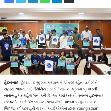
હૈદરાબાદ:
હૈદરાબાદ જીલ્લા પ્રશાસને એકલો રહેતા વડીલોને
સહારો આપવા માટે “સિનિયર સાથી” નામની પ્રથમ પ્રકારની
સાથસહકાર પહેલ શરૂ કરી છે. આ કાર્યક્રમનો પ્રારંભ હૈદરાબાદ
કલેક્ટરેટ ખાતે જિલ્લા ઇન-ચાર્જ મંત્રી પોન્નમ પ્રમુખાર અને
જિલ્લા કલેક્ટર હરી ચંદના, આઈએએસ દ્વારા Youngistaan