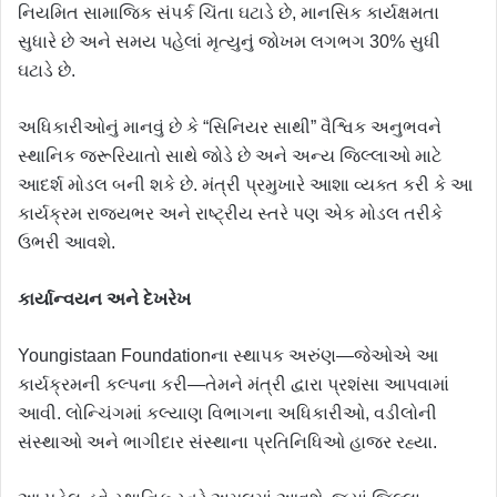
નિયમિત સામાજિક સંપર્ક ચિંતા ઘટાડે છે, માનસિક કાર્યક્ષમતા
સુધારે છે અને સમય પહેલાં મૃત્યુનું જોખમ લગભગ 30% સુધી
ઘટાડે છે.
અધિકારીઓનું માનવું છે કે “સિનિયર સાથી” વૈશ્વિક અનુભવને
સ્થાનિક જરૂરિયાતો સાથે જોડે છે અને અન્ય જિલ્લાઓ માટે
આદર્શ મોડલ બની શકે છે. મંત્રી પ્રમુખારે આશા વ્યક્ત કરી કે આ
કાર્યક્રમ રાજ્યભર અને રાષ્ટ્રીય સ્તરે પણ એક મોડલ તરીકે
ઉભરી આવશે.
કાર્યાન્વયન અને દેખરેખ
Youngistaan Foundationના સ્થાપક અરુંણ—જેઓએ આ
કાર્યક્રમની કલ્પના કરી—તેમને મંત્રી દ્વારા પ્રશંસા આપવામાં
આવી. લોન્ચિંગમાં કલ્યાણ વિભાગના અધિકારીઓ, વડીલોની
સંસ્થાઓ અને ભાગીદાર સંસ્થાના પ્રતિનિધિઓ હાજર રહ્યા.