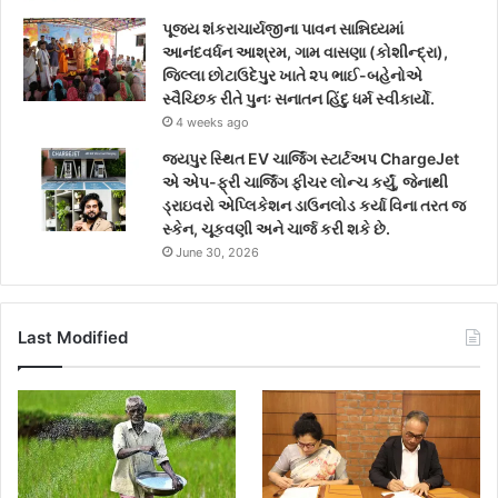
પૂજ્ય શંકરાચાર્યજીના પાવન સાન્નિધ્યમાં
આનંદવર્ધન આશ્રમ, ગામ વાસણા (કોશીન્દ્રા),
જિલ્લા છોટાઉદેપુર ખાતે ૨૫ ભાઈ-બહેનોએ
સ્વૈચ્છિક રીતે પુનઃ સનાતન હિંદુ ધર્મ સ્વીકાર્યો.
4 weeks ago
જયપુર સ્થિત EV ચાર્જિંગ સ્ટાર્ટઅપ ChargeJet
એ એપ-ફ્રી ચાર્જિંગ ફીચર લોન્ચ કર્યું, જેનાથી
ડ્રાઇવરો એપ્લિકેશન ડાઉનલોડ કર્યા વિના તરત જ
સ્કેન, ચૂકવણી અને ચાર્જ કરી શકે છે.
June 30, 2026
Last Modified