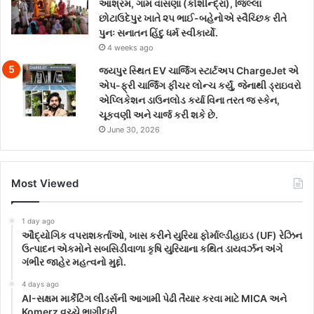
આશ્રમ, ગામ વાસણા (કોશીન્દ્રા), જિલ્લા
છોટાઉદેપુર ખાતે ૨૫ ભાઈ-બહેનોએ સ્વૈચ્છિક રીતે
પુનઃ સનાતન હિંદુ ધર્મ સ્વીકાર્યો.
4 weeks ago
જયપુર સ્થિત EV ચાર્જિંગ સ્ટાર્ટઅપ ChargeJet એ
એપ-ફ્રી ચાર્જિંગ ફીચર લોન્ચ કર્યું, જેનાથી ડ્રાઇવરો
એપ્લિકેશન ડાઉનલોડ કર્યા વિના તરત જ સ્કેન,
ચૂકવણી અને ચાર્જ કરી શકે છે.
June 30, 2026
Most Viewed
1 day ago
ઔદ્યોગિક વપરાશકર્તાઓ, ખાસ કરીને યુરિયા ફોર્માલ્ડીહાઇડ (UF) રેઝિન
ઉત્પાદન એકમોને સબસિડીવાળા કૃષિ યુરિયાના કથિત ડાયવર્ઝન અંગે
ગંભીર જાહેર મહત્વનો મુદ્દો.
4 days ago
AI-સક્ષમ માર્કેટિંગ લીડર્સની આગામી પેઢી તૈયાર કરવા માટે MICA અને
Komerz વચ્ચે ભાગીદારી