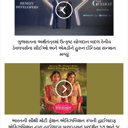
ગુજરાતના અર્થતંત્રમાં ઉત્કૃષ્ટ યોગદાન બદલ રેનીવ
ડેવલપર્સના સીઈઓ અને એમડીને હુરુન ઈન્ડિયા સન્માન
મળ્યું
ભારતની સૌથી મોટી ફેશન એક્ઝિબિશન કંપની હાઈલાઇફ
એક્ઝિબિશન દ્વારા હાઈલાઇફ બ્રાઇડ્સનું પ્રદર્શન ૧૭ અને ૧૮