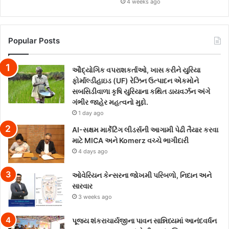
4 weeks ago
Popular Posts
ઔદ્યોગિક વપરાશકર્તાઓ, ખાસ કરીને યુરિયા
ફોર્માલ્ડીહાઇડ (UF) રેઝિન ઉત્પાદન એકમોને
સબસિડીવાળા કૃષિ યુરિયાના કથિત ડાયવર્ઝન અંગે
ગંભીર જાહેર મહત્વનો મુદ્દો.
1 day ago
AI-સક્ષમ માર્કેટિંગ લીડર્સની આગામી પેઢી તૈયાર કરવા
માટે MICA અને Komerz વચ્ચે ભાગીદારી
4 days ago
ઓવેરિયન કેન્સરના જોખમી પરિબળો, નિદાન અને
સારવાર
3 weeks ago
પૂજ્ય શંકરાચાર્યજીના પાવન સાન્નિધ્યમાં આનંદવર્ધન