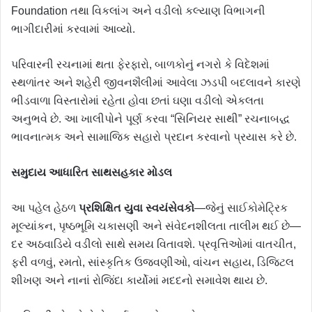
Foundation તથા વિકલાંગ અને વડીલો કલ્યાણ વિભાગની
ભાગીદારીમાં કરવામાં આવ્યો.
પરિવારની રચનામાં થતા ફેરફારો, બાળકોનું નગરો કે વિદેશમાં
સ્થળાંતર અને શહેરી જીવનશૈલીમાં આવેલા ઝડપી બદલાવને કારણે
ભીડવાળા વિસ્તારોમાં રહેતા હોવા છતાં ઘણા વડીલો એકલતા
અનુભવે છે. આ ખાલીપોને પૂર્ણ કરવા “સિનિયર સાથી” રચનાબદ્ધ
ભાવનાત્મક અને સામાજિક સહારો પ્રદાન કરવાનો પ્રયાસ કરે છે.
સમુદાય આધારિત સાથસહકાર મોડલ
આ પહેલ હેઠળ
પ્રશિક્ષિત યુવા સ્વયંસેવકો
—જેનું સાઈકોમેટ્રિક
મૂલ્યાંકન, પૃષ્ઠભૂમિ ચકાસણી અને સંવેદનશીલતા તાલીમ થઈ છે—
દર અઠવાડિયે વડીલો સાથે સમય વિતાવશે. પ્રવૃત્તિઓમાં વાતચીત,
ફરી વળવું, રમતો, સાંસ્કૃતિક ઉજવણીઓ, વાંચન સહાય, ડિજિટલ
શીખણ અને નાનાં રોજિંદા કાર્યોમાં મદદનો સમાવેશ થાય છે.