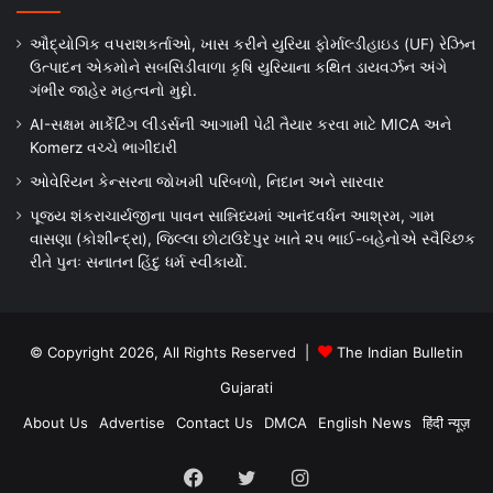
ઔદ્યોગિક વપરાશકર્તાઓ, ખાસ કરીને યુરિયા ફોર્માલ્ડીહાઇડ (UF) રેઝિન
ઉત્પાદન એકમોને સબસિડીવાળા કૃષિ યુરિયાના કથિત ડાયવર્ઝન અંગે
ગંભીર જાહેર મહત્વનો મુદ્દો.
AI-સક્ષમ માર્કેટિંગ લીડર્સની આગામી પેઢી તૈયાર કરવા માટે MICA અને
Komerz વચ્ચે ભાગીદારી
ઓવેરિયન કેન્સરના જોખમી પરિબળો, નિદાન અને સારવાર
પૂજ્ય શંકરાચાર્યજીના પાવન સાન્નિધ્યમાં આનંદવર્ધન આશ્રમ, ગામ
વાસણા (કોશીન્દ્રા), જિલ્લા છોટાઉદેપુર ખાતે ૨૫ ભાઈ-બહેનોએ સ્વૈચ્છિક
રીતે પુનઃ સનાતન હિંદુ ધર્મ સ્વીકાર્યો.
© Copyright 2026, All Rights Reserved |
The Indian Bulletin
Gujarati
About Us
Advertise
Contact Us
DMCA
English News
हिंदी न्यूज़
Facebook
Twitter
Instagram