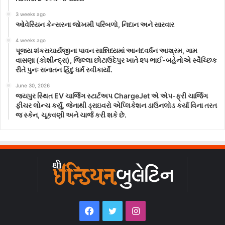
3 weeks ago
ઓવેરિયન કેન્સરના જોખમી પરિબળો, નિદાન અને સારવાર
4 weeks ago
પૂજ્ય શંકરાચાર્યજીના પાવન સાન્નિધ્યમાં આનંદવર્ધન આશ્રમ, ગામ
વાસણા (કોશીન્દ્રા), જિલ્લા છોટાઉદેપુર ખાતે ૨૫ ભાઈ-બહેનોએ સ્વૈચ્છિક
રીતે પુનઃ સનાતન હિંદુ ધર્મ સ્વીકાર્યો.
June 30, 2026
જયપુર સ્થિત EV ચાર્જિંગ સ્ટાર્ટઅપ ChargeJet એ એપ-ફ્રી ચાર્જિંગ
ફીચર લોન્ચ કર્યું, જેનાથી ડ્રાઇવરો એપ્લિકેશન ડાઉનલોડ કર્યા વિના તરત
જ સ્કેન, ચૂકવણી અને ચાર્જ કરી શકે છે.
Facebook
Twitter
Instagram