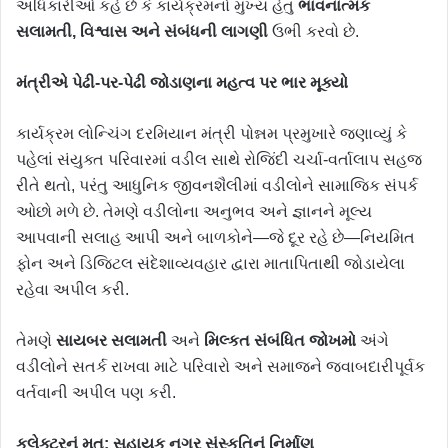
અધિકારીઓ કહે છે કે કાર્યક્રમનો મુખ્ય હેતુ
ભાવનાત્મક
સલામતી, વિશ્વાસ અને સંબંધની લાગણી
ઉભી કરવો છે.
મંત્રીએ પેઢી-પર-પેઢી જોડાણના મહત્વ પર ભાર મૂક્યો
કાર્યક્રમ લોન્ચિંગ દરમિયાન મંત્રી પોન્નમ પ્રમુખારે જણાવ્યું કે
પહેલાં સંયુક્ત પરિવારમાં વડીલ સાથે રોજિંદી ચર્ચા-વર્તાલાપ સહજ
રીતે થતો, પરંતુ આધુનિક જીવનશૈલીમાં વડીલોને સામાજિક સંપર્ક
ઓછો મળે છે. તેમણે વડીલોના અનુભવ અને જ્ઞાનને મૂલ્ય
આપવાની સલાહ આપી અને બાળકોને—જે દૂર રહે છે—નિયમિત
ફોન અને ડિજિટલ સંદેશાવ્યવહાર દ્વારા માતાપિતાથી જોડાયેલા
રહેવા અપીલ કરી.
તેમણે
સાયબર સલામતી
અને
મિલ્કત સંબંધિત જોખમો
અંગે
વડીલોને સતર્ક રાખવા માટે પરિવારો અને સમાજને જવાબદારીપૂર્વક
વર્તવાની અપીલ પણ કરી.
કલેક્ટરનું મત: સહાયક નગર સંસ્કૃતિનું નિર્માણ