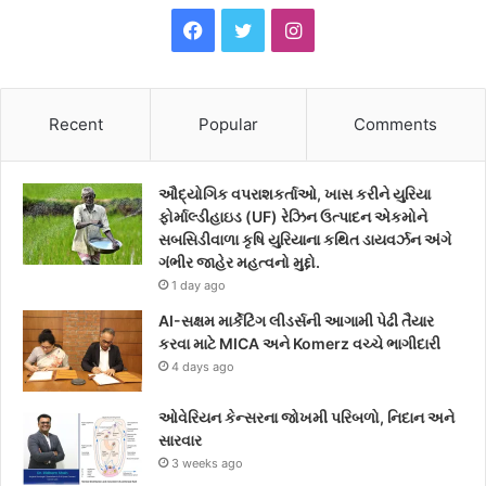
F
T
I
a
w
n
c
i
s
Recent
Popular
Comments
e
t
t
ઔદ્યોગિક વપરાશકર્તાઓ, ખાસ કરીને યુરિયા
b
t
a
ફોર્માલ્ડીહાઇડ (UF) રેઝિન ઉત્પાદન એકમોને
સબસિડીવાળા કૃષિ યુરિયાના કથિત ડાયવર્ઝન અંગે
o
e
g
ગંભીર જાહેર મહત્વનો મુદ્દો.
1 day ago
o
r
r
AI-સક્ષમ માર્કેટિંગ લીડર્સની આગામી પેઢી તૈયાર
k
a
કરવા માટે MICA અને Komerz વચ્ચે ભાગીદારી
4 days ago
m
ઓવેરિયન કેન્સરના જોખમી પરિબળો, નિદાન અને
સારવાર
3 weeks ago