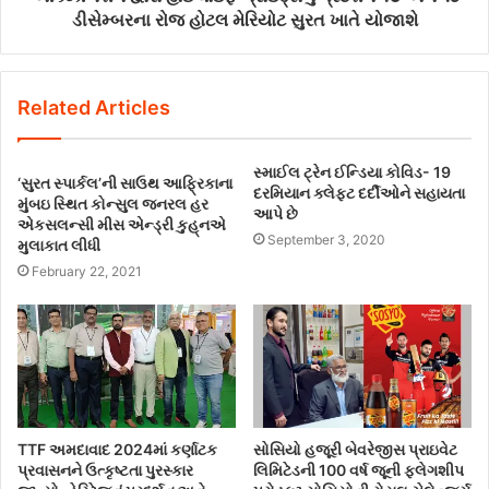
ડીસેમ્બરના રોજ હોટલ મેરિયોટ સુરત ખાતે યોજાશે
Related Articles
સ્માઈલ ટ્રેન ઈન્ડિયા કોવિડ- 19
‘સુરત સ્પાર્કલ’ની સાઉથ આફ્રિકાના
દરમિયાન ક્લેફ્ટ દર્દીઓને સહાયતા
મુંબઇ સ્થિત કોન્સુલ જનરલ હર
આપે છે
એકસલન્સી મીસ એન્ડ્રી કુહ્‌નએ
September 3, 2020
મુલાકાત લીધી
February 22, 2021
TTF અમદાવાદ 2024માં કર્ણાટક
સોસિયો હજૂરી બેવરેજીસ પ્રાઇવેટ
પ્રવાસનને ઉત્કૃષ્ટતા પુરસ્કાર
લિમિટેડની 100 વર્ષ જૂની ફ્લેગશીપ