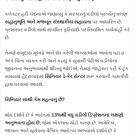
કલેક્ટર હરી ચંદનાએ જણાવ્યું કે સરકારનું વડીલો પ્રત્યેનું વલણ
સહાનુભૂતિ અને મજબૂત સંસ્થાકીય સહાયતા
પર આધારિત છે.
પ્રશાસન વડીલો સાથે સંબંધિત ફરિયાદો પર નિયમિત કાર્યવાહી કરે
છે.
તેમણે સમુદાય મૂલ્યો અને શેર કરેલી જગ્યાઓમાં આવતા ઘટાડા
અંગે ચિંતા વ્યક્ત કરી અને કહ્યું કે યુવાની પેઢીએ વડીલોના
જીવનના અનુભવમાંથી શીખવું જોઈએ. તેમણે જાહેરાત કરી કે ટૂંક
સમયમાં હૈદરાબાદમાં
સિનિયર ડે-કેર સેન્ટર
શરૂ કરવાની કામગીરી
હાથ ધરવામાં આવશે.
સિનિયર સાથી કેમ મહત્વનું છે?
શોધ દર્શાવે છે કે ભારતમાં
13%થી વધુ વડીલો ડિપ્રેશનના લક્ષણો
અનુભવતા હોય છે,
જેમાં એકલતા મોટો કારણ છે. અમેરિકા,
જાપાન અને યુરોપના વૈશ્વિક આરોગ્ય અભ્યાસો દર્શાવે છે કે