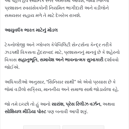
આ પહેલ હવે સ્થાનિક સ્તરે અમલમાં આવશે, જ્યાં જિલ્લા
પ્રશાસન સ્વયંસેવકોની નિયમિત ભાગીદારી અને વડીલોને
સમયસર સહાય મળે તે માટે દેખરેખ રાખશે.
આયુવર્ધક ભારત માટેનું મોડલ
ટેકનોલોજી અને ગ્લોબલ કેપેબિલિટી સેન્ટર્સના કેન્દ્ર તરીકે
ઝડપથી વિકસતા હૈદરાબાદ માટે, પ્રશાસનનું માનવું છે કે શહેરનો
વિકાસ
સહાનુભૂતિ, સમાવેશ અને ભાવનાત્મક સુખાકારી
દર્શાવવો
જોઈએ.
અધિકારીઓ અનુસાર, “સિનિયર સાથી” એ એવો પ્રયાસ છે કે
જેમાં વડીલો સક્રિય, માનનીય અને સમાજ સાથે જોડાયેલા રહે.
જો તમે ઇચ્છો તો હું આનો
સારાંશ, પ્રેસ રિલીઝ વર્ઝન,
અથવા
સોશિયલ મીડિયા પોસ્ટ
પણ બનાવી આપી શકું.