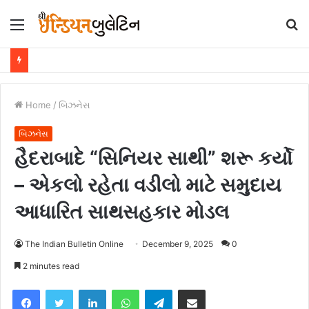
Menu
S
fo
Home
/
બિઝનેસ
બિઝનેસ
હૈદરાબાદે “સિનિયર સાથી” શરૂ કર્યો
– એકલો રહેતા વડીલો માટે સમુદાય
આધારિત સાથસહકાર મોડલ
The Indian Bulletin Online
December 9, 2025
0
2 minutes read
Facebook
Twitter
LinkedIn
WhatsApp
Telegram
Share via Email