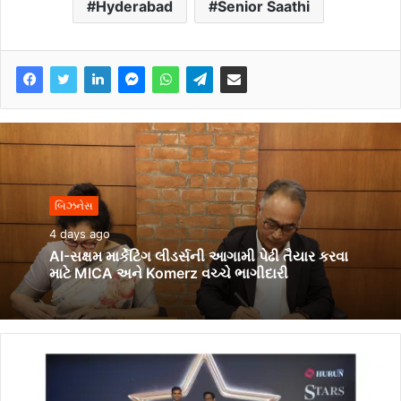
Hyderabad
Senior Saathi
બિઝનેસ
4 days ago
AI-સક્ષમ માર્કેટિંગ લીડર્સની આગામી પેઢી તૈયાર કરવા
માટે MICA અને Komerz વચ્ચે ભાગીદારી