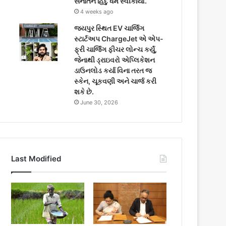
સનાતન હિંદુ ધર્મ સ્વીકાર્યો.
4 weeks ago
જયપુર સ્થિત EV ચાર્જિંગ
સ્ટાર્ટઅપ ChargeJet એ એપ-
ફ્રી ચાર્જિંગ ફીચર લોન્ચ કર્યું,
જેનાથી ડ્રાઇવરો એપ્લિકેશન
ડાઉનલોડ કર્યા વિના તરત જ
સ્કેન, ચૂકવણી અને ચાર્જ કરી
શકે છે.
June 30, 2026
Last Modified