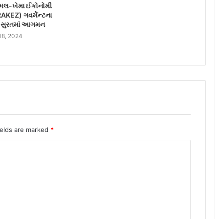
અલ-ખેમા ઈકોનોમી
KEZ) ગવર્મેન્ટના
 સુરતમાં આગમન
18, 2024
ields are marked
*