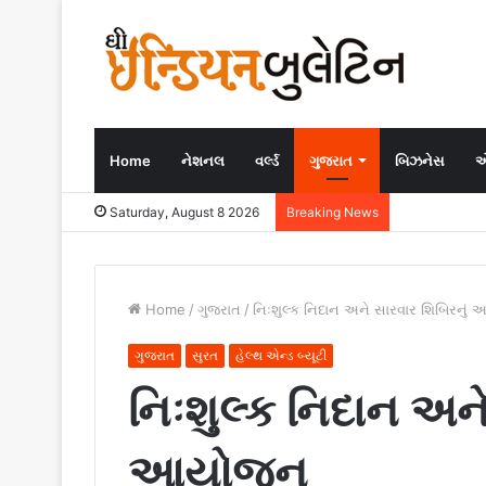
Home
નેશનલ
વર્લ્ડ
ગુજરાત
બિઝનેસ
એ
Saturday, August 8 2026
Breaking News
Home
/
ગુજરાત
/
નિઃશુલ્ક નિદાન અને સારવાર શિબિરનુ
ગુજરાત
સુરત
હેલ્થ એન્ડ બ્યૂટી
નિઃશુલ્ક નિદાન અને
આયોજન