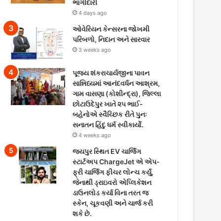
ભાગીદારી
4 days ago
ઓવેરિયન કેન્સરના જોખમી
પરિબળો, નિદાન અને સારવાર
3 weeks ago
પૂજ્ય શંકરાચાર્યજીના પાવન
સાન્નિધ્યમાં આનંદવર્ધન આશ્રમ,
ગામ વાસણા (કોશીન્દ્રા), જિલ્લા
છોટાઉદેપુર ખાતે ૨૫ ભાઈ-
બહેનોએ સ્વૈચ્છિક રીતે પુનઃ
સનાતન હિંદુ ધર્મ સ્વીકાર્યો.
4 weeks ago
જયપુર સ્થિત EV ચાર્જિંગ
સ્ટાર્ટઅપ ChargeJet એ એપ-
ફ્રી ચાર્જિંગ ફીચર લોન્ચ કર્યું,
જેનાથી ડ્રાઇવરો એપ્લિકેશન
ડાઉનલોડ કર્યા વિના તરત જ
સ્કેન, ચૂકવણી અને ચાર્જ કરી
શકે છે.