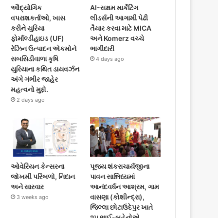
ઔદ્યોગિક
AI-સક્ષમ માર્કેટિંગ
વપરાશકર્તાઓ, ખાસ
લીડર્સની આગામી પેઢી
કરીને યુરિયા
તૈયાર કરવા માટે MICA
ફોર્માલ્ડીહાઇડ (UF)
અને Komerz વચ્ચે
રેઝિન ઉત્પાદન એકમોને
ભાગીદારી
સબસિડીવાળા કૃષિ
4 days ago
યુરિયાના કથિત ડાયવર્ઝન
અંગે ગંભીર જાહેર
મહત્વનો મુદ્દો.
2 days ago
ઓવેરિયન કેન્સરના
પૂજ્ય શંકરાચાર્યજીના
જોખમી પરિબળો, નિદાન
પાવન સાન્નિધ્યમાં
અને સારવાર
આનંદવર્ધન આશ્રમ, ગામ
વાસણા (કોશીન્દ્રા),
3 weeks ago
જિલ્લા છોટાઉદેપુર ખાતે
૨૫ ભાઈ-બહેનોએ