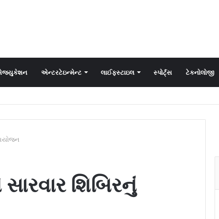
જ્યુકેશન
એન્ટરટેઇન્મેન્ટ
લાઈફસ્ટાઇલ
સ્પોર્ટ્સ
ટેકનોલોજી
ં આયોજન
 સારવાર શિબિરનું