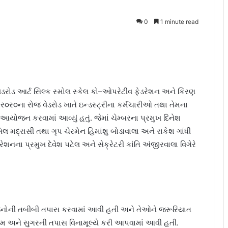
0
1 minute read
 વેડરોડ આર્ટ સિલ્ક સ્મોલ સ્કેલ કો–ઓપરેટીવ ફેડરેશન અને કિરણ
 ર૦ર૦ના રોજ વેડરોડ ખાતે ઇન્ડસ્ટ્રીના કર્મચારીઓ તથા તેમના
આયોજન કરવામાં આવ્યું હતું. જેમાં ચેમ્બરના પ્રમુખ દિનેશ
લ મદ્રાસી તથા ગૃપ ચેરમેન હિમાંશુ બોડાવાલા અને રાકેશ ગાંધી
ેશનના પ્રમુખ દેવેશ પટેલ અને સેક્રેટરી કાંતિ અંજીરવાલા વિગેરે
રજનોની તબીબી તપાસ કરવામાં આવી હતી અને તેઓને જરૂરિયાત
ામ અને સુગરની તપાસ વિનામૂલ્યે કરી આપવામાં આવી હતી.