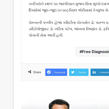
કારીગરોને સ્થળ પર જરૂરિયાત મુજબ વિના મૂલ્યે દવા
દિવસોમાં જુદા–જુદા ઇન્ડસ્ટ્રીયલ એરીયામાં રેગ્યુલર
ચેમ્બરની પબ્લીક હેલ્થ કમિટીના ચેરપર્સન ડો. પારૂલ
ડર્મેટોલોજીસ્ટ ડો. નંદીતા પટેલ, આંખના નિષ્ણાંત ડો. 
પોતાની સેવા આપી હતી.
Free Diagnos
Share
Facebook
Twitter
LinkedI
Read Next