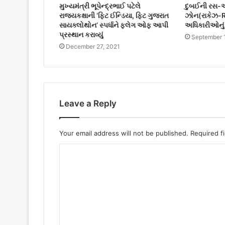
મુખ્યમંત્રી ભૂપેન્દ્રભાઈ પટેલે
દુબઈની રસ-
રાજયકક્ષાની ‘ફિટ ઈન્ડિયા, ફિટ ગુજરાત
ઝોન(રાકેઝ-RA
સાયક્લોથોન’ સ્પર્ધાને ફલેગ ઓફ આપી
અધિકારીઓનું
પ્રસ્થાન કરાવ્યું
September 
December 27, 2021
Leave a Reply
Your email address will not be published.
Required f