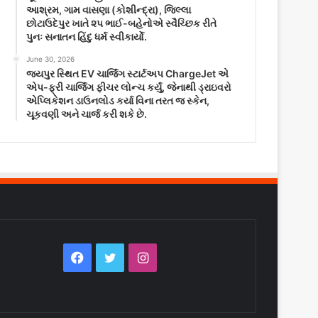
આશ્રમ, ગામ વાસણા (કોશીન્દ્રા), જિલ્લા
છોટાઉદેપુર ખાતે ૨૫ ભાઈ-બહેનોએ સ્વૈચ્છિક રીતે
પુનઃ સનાતન હિંદુ ધર્મ સ્વીકાર્યો.
June 30, 2026
જયપુર સ્થિત EV ચાર્જિંગ સ્ટાર્ટઅપ ChargeJet એ
એપ-ફ્રી ચાર્જિંગ ફીચર લોન્ચ કર્યું, જેનાથી ડ્રાઇવરો
એપ્લિકેશન ડાઉનલોડ કર્યા વિના તરત જ સ્કેન,
ચૂકવણી અને ચાર્જ કરી શકે છે.
Facebook
Twitter
Instagram