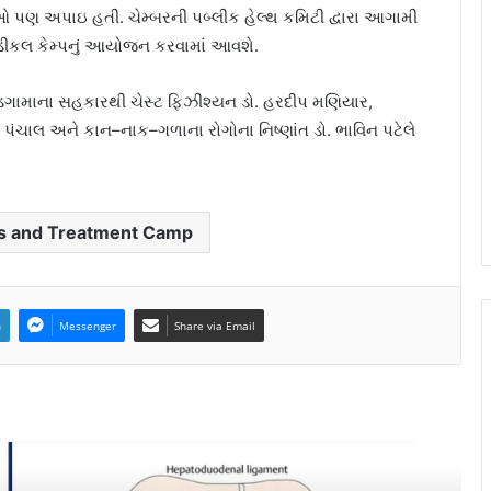
ઓ પણ અપાઇ હતી. ચેમ્બરની પબ્લીક હેલ્થ કમિટી દ્વારા આગામી
 મેડીકલ કેમ્પનું આયોજન કરવામાં આવશે.
 વડગામાના સહકારથી ચેસ્ટ ફિઝીશ્યન ડો. હરદીપ મણિયાર,
કૃતિ પંચાલ અને કાન–નાક–ગળાના રોગોના નિષ્ણાંત ડો. ભાવિન પટેલે
is and Treatment Camp
n
Messenger
Share via Email
ઓવેરિયન કેન્સરના જોખમી પરિબળો, નિદાન
અને સારવાર