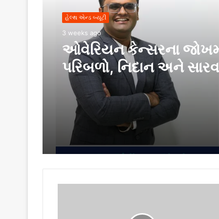
હેલ્થ એન્ડ બ્યૂટી
3 weeks ago
ઓવેરિયન કેન્સરના જોખ
પરિબળો, નિદાન અને સારવ