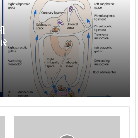
કરુણા સેતુ ટ્રસ્ટ : ચાર દાયકાથી માનવસેવા,
શિક્ષણ અને આરોગ્ય ક્ષેત્રે અવિરત કાર્ય
સત્ય, પ્રેમ અને કરુણાના મૂલ્યો સાથે
સમાજસેવાનું અનોખું મોડેલ
મી
Best Orthopedic Doctor in Dindoli – Dr.
Abhishek Yadav ઘૂંટણ અને કમરના દુખાવા
ાર
માટે વિશ્વાસનું નામ
‘અવાદા ભારત ઉદય યાત્રા’સૂરત પહોંચી,
ક્લિન એનર્જી અપનાવવા પાયાના સ્તરે
જાગૃકતાનો પ્રસાર કર્યો
અમદાવાદમાં બેકપેઇનનો દુખાવો વધી રહ્યો
છે: વ્યાના કેર તેને કેવી રીતે બદલી શકે છે ?
તેના વિશે જાણો.