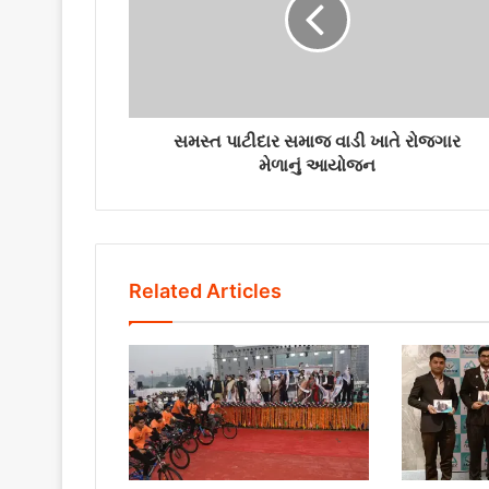
સમસ્ત પાટીદાર સમાજ વાડી ખાતે રોજગાર
મેળાનું આયોજન
Related Articles