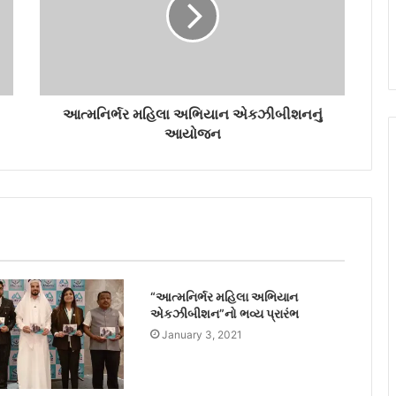
આત્મનિર્ભર મહિલા અભિયાન એકઝીબીશનનું
આયોજન
“આત્મનિર્ભર મહિલા અભિયાન
એકઝીબીશન”નો ભવ્ય પ્રારંભ
January 3, 2021