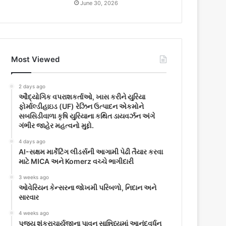
June 30, 2026
Most Viewed
2 days ago
ઔદ્યોગિક વપરાશકર્તાઓ, ખાસ કરીને યુરિયા
ફોર્માલ્ડીહાઇડ (UF) રેઝિન ઉત્પાદન એકમોને
સબસિડીવાળા કૃષિ યુરિયાના કથિત ડાયવર્ઝન અંગે
ગંભીર જાહેર મહત્વનો મુદ્દો.
4 days ago
AI-સક્ષમ માર્કેટિંગ લીડર્સની આગામી પેઢી તૈયાર કરવા
માટે MICA અને Komerz વચ્ચે ભાગીદારી
3 weeks ago
ઓવેરિયન કેન્સરના જોખમી પરિબળો, નિદાન અને
સારવાર
4 weeks ago
પૂજ્ય શંકરાચાર્યજીના પાવન સાન્નિધ્યમાં આનંદવર્ધન