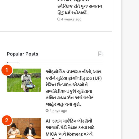
સ્વૈચ્છિક રીતે પુનઃ સનાતન
હિંદુ ધર્મ સ્વીકાર્યો.
4 weeks ago
Popular Posts
ઔદ્યોગિક વપરાશકર્તાઓ, ખાસ
કરીને યુરિયા ફોર્માલ્ડીહાઇડ (UF)
રેઝિન ઉત્પાદન એકમોને
સબસિડીવાળા કૃષિ યુરિયાના
કથિત ડાયવર્ઝન અંગે ગંભીર
જાહેર મહત્વનો મુદ્દો.
2 days ago
AI-સક્ષમ માર્કેટિંગ લીડર્સની
આગામી પેઢી તૈયાર કરવા માટે
MICA અને Komerz વચ્ચે