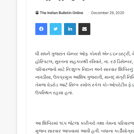
The Indian Bulletin Online
December 29, 2020
Facebook
Twitter
LinkedIn
Share via Email
ધી સધર્ન ગુજરાત ચેમ્બર ઓફ કોમર્સ એન્ડ ઇન્ડસ્ટ્રી,
હોસ્પિટલ, સુરતના સહકારથી રવિવારે, તા. ર૭ ડિસેમ્બર,
પરિવારજનો માટે નિઃશુલ્ક નિદાન અને સારવાર શિબિરનું 
નાવડીયા, ઉપપ્રમુખ આશિષ ગુજરાતી, માનદ્‌ મંત્રી નિખિ
તેમજ વેડરોડ આર્ટ સિલ્ક સ્મોલ સ્કેલ કો–ઓપરેટીવ ફેડર
ઉપસ્થિત રહયા હતા.
આ શિબિરમાં ૧૬પ જેટલા કારીગરો તથા તેમના પરિવા
મુજબ સારવાર આપવામાં આવી હતી. બધાના કાર્ડીયોગ્ર