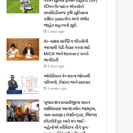
કરીને યુરિયા ફોર્માલ્ડીહાઇડ (UF)
o
e
g
રેઝિન ઉત્પાદન એકમોને
સબસિડીવાળા કૃષિ યુરિયાના
o
r
r
કથિત ડાયવર્ઝન અંગે ગંભીર
જાહેર મહત્વનો મુદ્દો.
k
a
2 days ago
m
AI-સક્ષમ માર્કેટિંગ લીડર્સની
આગામી પેઢી તૈયાર કરવા માટે
MICA અને Komerz વચ્ચે
ભાગીદારી
4 days ago
ઓવેરિયન કેન્સરના જોખમી
પરિબળો, નિદાન અને સારવાર
3 weeks ago
પૂજ્ય શંકરાચાર્યજીના પાવન
સાન્નિધ્યમાં આનંદવર્ધન આશ્રમ,
ગામ વાસણા (કોશીન્દ્રા), જિલ્લા
છોટાઉદેપુર ખાતે ૨૫ ભાઈ-
બહેનોએ સ્વૈચ્છિક રીતે પુનઃ