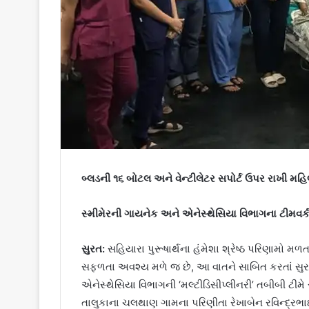
બ્લડની ૧૬ બોટલ અને વેન્ટીલેટર સપોર્ટ ઉપર રાખી મહિલા
સ્મીમેરની ગાયનેક અને એનેસ્થેસિયા વિભાગના ટીમવર્
સુરત:
સહિયારા પુરૂષાર્થના હંમેશા શ્રેષ્ઠ પરિણામો મળતા
સફળતા અવશ્ય મળે જ છે, આ વાતને સાબિત કરતાં સુર
એનેસ્થેસિયા વિભાગની ‘મલ્ટીડિસીપ્લીનરી’ તબીબી ટીમે
તાલુકાના ચલથાણ ગામના પરિણીતા રેખાબેન રવિન્દ્રભાઇ ર