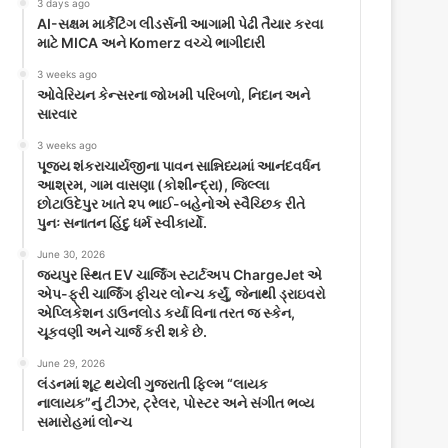
3 days ago
AI-સક્ષમ માર્કેટિંગ લીડર્સની આગામી પેઢી તૈયાર કરવા
માટે MICA અને Komerz વચ્ચે ભાગીદારી
3 weeks ago
ઓવેરિયન કેન્સરના જોખમી પરિબળો, નિદાન અને
સારવાર
3 weeks ago
પૂજ્ય શંકરાચાર્યજીના પાવન સાન્નિધ્યમાં આનંદવર્ધન
આશ્રમ, ગામ વાસણા (કોશીન્દ્રા), જિલ્લા
છોટાઉદેપુર ખાતે ૨૫ ભાઈ-બહેનોએ સ્વૈચ્છિક રીતે
પુનઃ સનાતન હિંદુ ધર્મ સ્વીકાર્યો.
June 30, 2026
જયપુર સ્થિત EV ચાર્જિંગ સ્ટાર્ટઅપ ChargeJet એ
એપ-ફ્રી ચાર્જિંગ ફીચર લોન્ચ કર્યું, જેનાથી ડ્રાઇવરો
એપ્લિકેશન ડાઉનલોડ કર્યા વિના તરત જ સ્કેન,
ચૂકવણી અને ચાર્જ કરી શકે છે.
June 29, 2026
લંડનમાં શૂટ થયેલી ગુજરાતી ફિલ્મ “લાયક
નાલાયક”નું ટીઝર, ટ્રેલર, પોસ્ટર અને સંગીત ભવ્ય
સમારોહમાં લોન્ચ