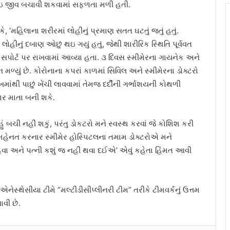
 લઇ જીવ બચાવી શકવામાં સફળતા મળી હતી.
ે, ‘મહિલાના શરીરમાં લોહીનું પ્રમાણ સતત ઘટતું જતું હતું.
ીનું દબાણ ઓછું થઇ ગયું હતું, જેથી શારીરિક સ્થિતિ પૂર્વવત
ના સપોર્ટ પર રાખવામાં આવ્યા હતા. ૩ દિવસ સ્મીમેરના ગાયનેક અને
્યું છે. કોરોનાના કપરાં કાળમાં સિવિલ અને સ્મીમેરના ડોક્ટરો
મુખમાંથી પાછું ખેંચી લાવવામાં તેમજ દર્દીની ગર્ભાશયની કોથળી
ાર માતા બની શકે.
 હું બચી નહીં શકું, પરંતુ ડોકટરો મને સ્વસ્થ કરવાં જે કોશિશ કરી
ટે મહેનત કરનાર સ્મીમેર હોસ્પિટલના તમામ ડોક્ટરોએ મને
ેવા અને પત્ની કશું જ નહીં થવા દઈએ’ એવું કહેતા હિંમત આવી
્થેસીયા ટીમે ‘’મલ્ટીડીસીપ્લીનરી ટીમ’’ તરીકે ટીમવર્કનું ઉત્તમ
ાવી છે.