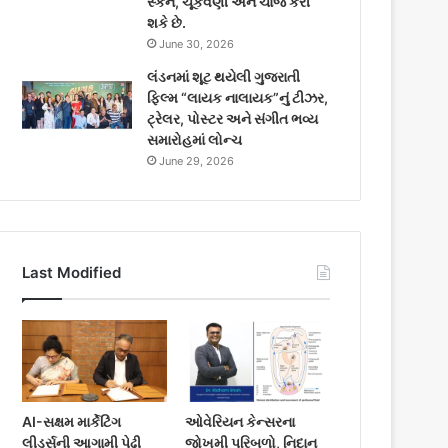
સ્કેન, ચૂકવણી અને ચાર્જ કરી
શકે છે.
June 30, 2026
લંડનમાં શૂટ થયેલી ગુજરાતી
ફિલ્મ “લાયક નાલાયક”નું ટીઝર,
ટ્રેલર, પોસ્ટર અને સંગીત ભવ્ય
સમારોહમાં લોન્ચ
June 29, 2026
Last Modified
AI-સક્ષમ માર્કેટિંગ
ઓવેરિયન કેન્સરના
લીડર્સની આગામી પેઢી
જોખમી પરિબળો, નિદાન