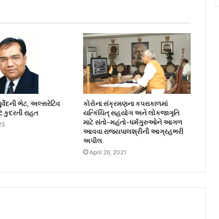
વેદની ભેટ, અલ્સરેટિવ
કોરોના સંક્રમણના કપરાકાળમાં
ે કુદરતી રાહત
યત્કિંચિત્ સહયોગ અને લોકજાગૃતિ
માટે સંતો-મહંતો-ધર્મગુરુઓને આગળ
25
આવવા રાજ્યપાલશ્રીની આગ્રહભરી
અપીલ
April 26, 2021