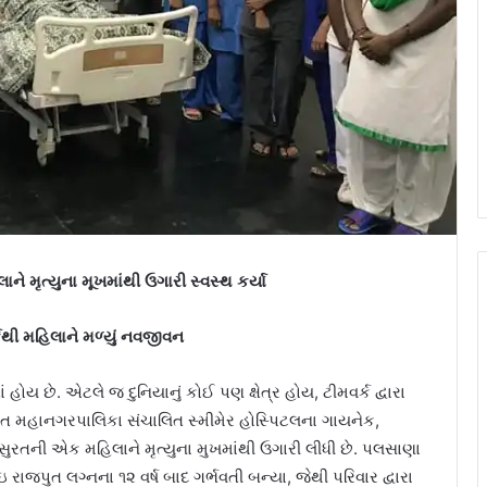
ને મૃત્યુના મૂખમાંથી ઉગારી સ્વસ્થ કર્યા
કથી મહિલાને મળ્યું નવજીવન
ં હોય છે. એટલે જ દુનિયાનું કોઈ પણ ક્ષેત્ર હોય, ટીમવર્ક દ્વારા
ત મહાનગરપાલિકા સંચાલિત સ્મીમેર હોસ્પિટલના ગાયનેક,
 સુરતની એક મહિલાને મૃત્યુના મુખમાંથી ઉગારી લીધી છે. પલસાણા
ાજપુત લગ્નના ૧૨ વર્ષ બાદ ગર્ભવતી બન્યા, જેથી પરિવાર દ્વારા