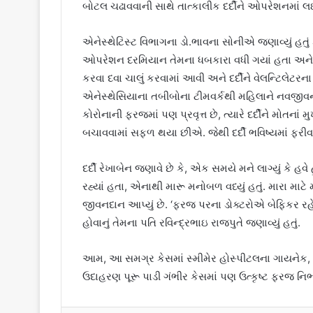
બોટલ ચઢાવવાની સાથે તાત્કાલીક દર્દીને ઓપરેશનમાં
એનેસ્થેટિસ્ટ વિભાગના ડો.ભાવના સોનીએ જણાવ્યું હતું ક
ઓપરેશન દરમિયાન તેમના ધબકારા વધી ગયાં હતા અને લોહ
કરવા દવા ચાલું કરવામાં આવી અને દર્દીને વેલન્ટિલેટર
એનેસ્થેસિયાના તબીબોના ટીમવર્કથી મહિલાને નવજીવન મળ
કોરોનાની ફરજમાં પણ પ્રવૃત્ત છે, ત્યારે દર્દીને મોતનાં 
બચાવવામાં સફળ થયા છીએ. જેથી દર્દી ભવિષ્યમાં ફરીવ
દર્દી રેખાબેન જણાવે છે કે, એક સમયે મને લાગ્યું કે હવે
રહ્યાં હતા, એનાથી મારૂ મનોબળ વધ્યું હતું. મારા મા
જીવનદાન આપ્યું છે. ‘ફરજ પરના ડોક્ટરોએ બેફિકર રહ
હોવાનું તેમના પતિ રવિન્દ્રભાઇ રાજપુતે જણાવ્યું હતું.
આમ, આ સમગ્ર કેસમાં સ્મીમેર હોસ્પીટલના ગાયનેક, એનેસ
ઉદાહરણ પૂરૂ પાડી ગંભીર કેસમાં પણ ઉત્કૃષ્ટ ફરજ નિભ