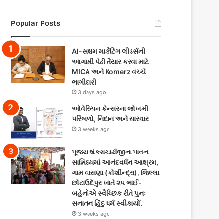
Popular Posts
AI-સક્ષમ માર્કેટિંગ લીડર્સની
આગામી પેઢી તૈયાર કરવા માટે
MICA અને Komerz વચ્ચે
ભાગીદારી
3 days ago
ઓવેરિયન કેન્સરના જોખમી
પરિબળો, નિદાન અને સારવાર
3 weeks ago
પૂજ્ય શંકરાચાર્યજીના પાવન
સાન્નિધ્યમાં આનંદવર્ધન આશ્રમ,
ગામ વાસણા (કોશીન્દ્રા), જિલ્લા
છોટાઉદેપુર ખાતે ૨૫ ભાઈ-
બહેનોએ સ્વૈચ્છિક રીતે પુનઃ
સનાતન હિંદુ ધર્મ સ્વીકાર્યો.
3 weeks ago