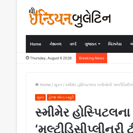
Home
નેશનલ
વર્લ્ડ
ગુજરાત
બિઝનેસ
એ
Thursday, August 6 2026
Breaking News
Home
/
સુરત
/
સ્મીમેર હોસ્પિટલના તબીબોની ‘મલ્ટીડિસીપ્
સુરત
હેલ્થ એન્ડ બ્યૂટી
સ્મીમેર હોસ્પિટલન
‘મલ્ટીડિસીપ્લીનરી 