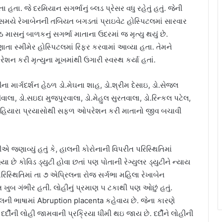
ા. જે દરમિયાન સગર્ભાનું બ્લડ પ્રેસર વધુ રહેતું હતું. જેની
 સમયે રેખાબેનની તબિયત બગડતાં પ્રાઇવેટ હોસ્પિટલમાં સારવાર
માસનું બાળકનું સગર્ભા માતાના ઉદરમાં જ મૃત્યુ થયું છે.
ણાતા સ્મીમેર હોસ્પિટલમાં રિફર કરવામાં આવ્યા હતા. તેમને
શન કરી મૃત્યુના મૂખમાંથી ઉગારી સ્વસ્થ કર્યા હતાં.
ા માર્ગદર્શન હેઠળ ડો.મેઘના શાહ, ડો.શ્રીમ દેસાઇ, ડો.સેજલ
વાલા, ડો.સઇદા મુજપુરવાલા, ડો.મેહુલ સુરતવાલા, ડો.રિન્કલ પટેલ,
્વીના સહિયારા પ્રયાસોથી સફળ ઓપરેશન કરી માતાનો જીવ બચાવી
 જણાવ્યું હતું કે, હાલની કોરોનાની વિપરીત પરિસ્થિતિમાં
છે કોવિડ ડ્યુટી હોવા છતાં પણ પોતાની રેગ્યુલર ડ્યુટીને ન્યાય
રિસ્થિતિમાં તા ૭ એપ્રિલના રોજ સર્ગભા મહિલા રેખાબેન
લત ખુબ ગંભીર હતી. લોહીનું પ્રમાણ ૫ ટકાથી પણ ઓછું હતું.
કલની ભાષામાં Abruption placenta કહેવાય છે. જેના કારણે
 દર્દીની લોહી જામવાની પ્રક્રિયા ધીમી થઇ જાય છે. દર્દીને લોહીની