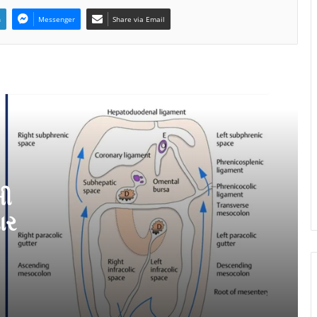
n
Messenger
Share via Email
ઓવેરિયન કેન્સરના જોખમી પરિબળો, નિદાન
અને સારવાર
Best Orthopedic Doctor in Dindoli – Dr.
Abhishek Yadav ઘૂંટણ અને કમરના દુખાવા
માટે વિશ્વાસનું નામ
મી
‘અવાદા ભારત ઉદય યાત્રા’સૂરત પહોંચી,
ક્લિન એનર્જી અપનાવવા પાયાના સ્તરે
ાર
જાગૃકતાનો પ્રસાર કર્યો
અમદાવાદમાં બેકપેઇનનો દુખાવો વધી રહ્યો
છે: વ્યાના કેર તેને કેવી રીતે બદલી શકે છે ?
તેના વિશે જાણો.