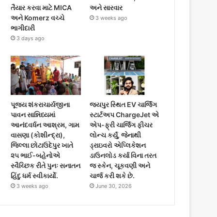
તૈયાર કરવા માટે MICA
અને સારવાર
અને Komerz વચ્ચે
3 weeks ago
ભાગીદારી
3 days ago
પૂજ્ય શંકરાચાર્યજીના
જયપુર સ્થિત EV ચાર્જિંગ
પાવન સાન્નિધ્યમાં
સ્ટાર્ટઅપ ChargeJet એ
આનંદવર્ધન આશ્રમ, ગામ
એપ-ફ્રી ચાર્જિંગ ફીચર
વાસણા (કોશીન્દ્રા),
લોન્ચ કર્યું, જેનાથી
જિલ્લા છોટાઉદેપુર ખાતે
ડ્રાઇવરો એપ્લિકેશન
૨૫ ભાઈ-બહેનોએ
ડાઉનલોડ કર્યા વિના તરત
સ્વૈચ્છિક રીતે પુનઃ સનાતન
જ સ્કેન, ચૂકવણી અને
હિંદુ ધર્મ સ્વીકાર્યો.
ચાર્જ કરી શકે છે.
3 weeks ago
June 30, 2026