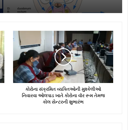
વિરારમાં ‘દૃષ્ટિ આઈ હોસ્પિટલ’ના આધુનિક
વિસ્તરણનું ઉદ્ઘાટન; વર્લ્ડ ક્લાસ આંખોની
સારવાર હવે સ્થાનિક સ્તરે ઉપલબ્ધ
કોરોના સંક્રમિત વ્યક્તિઓની મુશ્કેલીઓ
નિવારવા ઓલપાડ ખાતે કોરોના વૉર રૂમ તેમજ
કોલ સેન્ટરની શુભારંભ