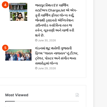
જયપુર સ્થિત EV ચાર્જિંગ
સ્ટાર્ટઅપ ChargeJet એ એપ-
ફ્રી ચાર્જિંગ ફીચર લોન્ચ કર્યું,
જેનાથી ડ્રાઇવરો એપ્લિકેશન
ડાઉનલોડ કર્યા વિના તરત જ
સ્કેન, ચૂકવણી અને ચાર્જ કરી
શકે છે.
June 30, 2026
લંડનમાં શૂટ થયેલી ગુજરાતી
ફિલ્મ “લાયક નાલાયક”નું ટીઝર,
ટ્રેલર, પોસ્ટર અને સંગીત ભવ્ય
સમારોહમાં લોન્ચ
June 29, 2026
Most Viewed