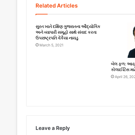
Related Articles
સુરત ખાતે દક્ષિણ ગુજરાતના ઔદ્યોગિક
અને વ્યાપારી સમૂહો સાથે સંવાદ કરતા
ઉપરાષ્ટ્રપતિ વેંકૈયા નાયડુ
March 5, 2021
બેલ ફળ: આયુર્
કોલાઈટિસ માટ
April 26, 20
Leave a Reply