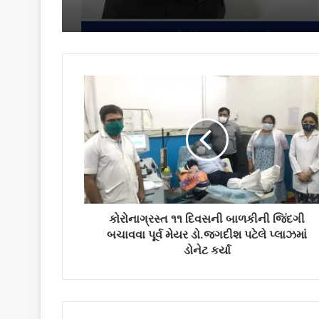
કોરોનાગ્રસ્ત ૧૧ દિવસની બાળકીની જિંદગી
બચાવવા પૂર્વ મેયર ડો.જગદીશ પટેલે પ્લાઝમાં
ડોનેટ કર્યા