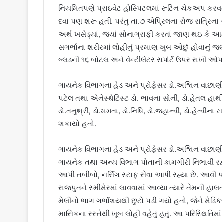
નિયમિતપણે પ્રાઇવેટ હોસ્પિટલમાં રૂટિન ચેકઅપ કરવતા હત
દવા પણ શરૂ હતી. પરંતુ તા.૭ એપ્રિલના રોજ રાત્રિના
અર્થ ખસેડ્યાં, જ્યાં સોનાગ્રાફી કરતાં જાણ થઇ કે આઠ 
સગર્ભાના શરીરમાં લોહીનું પ્રમાણ ખુબ ઓછું હોવાનું જ
બ્લડની ૧૬ બોટલ અને વેન્ટીલેટર સપોર્ટ ઉપર રાખી ઓપરે
ગાયનેક વિભાગના હેડ અને પ્રોફેસર ડો.અશ્વિન વાછાણીન
પટેલ તથા એનેસ્થેટિસ્ટ ડો. ભાવના સોની, ડો.હેતલ હાથી
ડો.તનુશ્રી, ડો.મમતા, ડો.નિધિ, ડો.જહાન્વી, ડો.હેત
શકાયો હતો.
ગાયનેક વિભાગના હેડ અને પ્રોફેસર ડો.અશ્વિન વાછાણીએ
ગાયનેક તથા અન્ય વિભાગ પોતાની કામગીરી નિભાવી રહ્યા 
આપી તબીબો, નર્સિંગ સ્ટાફ સેવા આપી રહ્યા છે. આવી પ
રાજપુતને સ્મીમેરમાં લાવવામાં આવ્યા ત્યારે તેમની હા
મેલીનો ભાગ ગર્ભાશયથી છુટો પડી ગયો હતો, જેને મેડિ
માસિકના રસ્તેથી ખૂબ લોહી વહેતું હતું. આ પરિસ્થિતિમાં