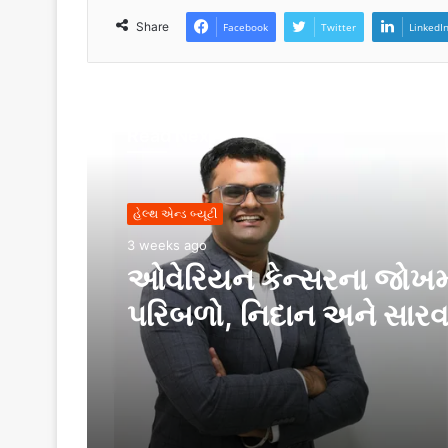
Share
Facebook
Twitter
LinkedI
Read Next
હેલ્થ એન્ડ બ્યૂટી
3 weeks ago
ઓવેરિયન કેન્સરના જોખ
પરિબળો, નિદાન અને સારવ