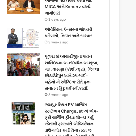
આગામી પેઢી તૈયાર કરવા માટે
o
e
g
MICA અને Komerz વચ્ચે
ભાગીદારી
o
r
r
3 days ago
k
ઓવેરિયન કેન્સરના જોખમી
a
પરિબળો, નિદાન અને સારવાર
m
3 weeks ago
પૂજ્ય શંકરાચાર્યજીના પાવન
સાન્નિધ્યમાં આનંદવર્ધન આશ્રમ,
ગામ વાસણા (કોશીન્દ્રા), જિલ્લા
છોટાઉદેપુર ખાતે ૨૫ ભાઈ-
બહેનોએ સ્વૈચ્છિક રીતે પુનઃ
સનાતન હિંદુ ધર્મ સ્વીકાર્યો.
3 weeks ago
જયપુર સ્થિત EV ચાર્જિંગ
સ્ટાર્ટઅપ ChargeJet એ એપ-
ફ્રી ચાર્જિંગ ફીચર લોન્ચ કર્યું,
જેનાથી ડ્રાઇવરો એપ્લિકેશન
ડાઉનલોડ કર્યા વિના તરત જ