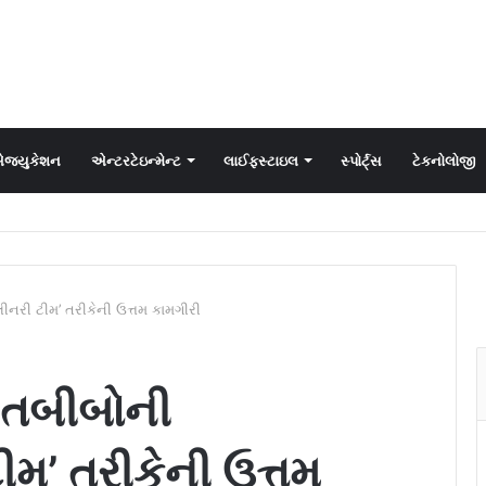
જ્યુકેશન
એન્ટરટેઇન્મેન્ટ
લાઈફસ્ટાઇલ
સ્પોર્ટ્સ
ટેકનોલોજી
લીનરી ટીમ’ તરીકેની ઉત્તમ કામગીરી
ા તબીબોની
ટીમ’ તરીકેની ઉત્તમ