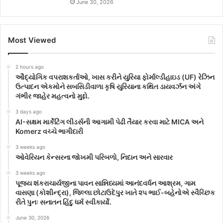
June 30, 2026
Most Viewed
2 hours ago
ઔદ્યોગિક વપરાશકર્તાઓ, ખાસ કરીને યુરિયા ફોર્માલ્ડીહાઇડ (UF) રેઝિન
ઉત્પાદન એકમોને સબસિડીવાળા કૃષિ યુરિયાના કથિત ડાયવર્ઝન અંગે
ગંભીર જાહેર મહત્વનો મુદ્દો.
3 days ago
AI-સક્ષમ માર્કેટિંગ લીડર્સની આગામી પેઢી તૈયાર કરવા માટે MICA અને
Komerz વચ્ચે ભાગીદારી
3 weeks ago
ઓવેરિયન કેન્સરના જોખમી પરિબળો, નિદાન અને સારવાર
3 weeks ago
પૂજ્ય શંકરાચાર્યજીના પાવન સાન્નિધ્યમાં આનંદવર્ધન આશ્રમ, ગામ
વાસણા (કોશીન્દ્રા), જિલ્લા છોટાઉદેપુર ખાતે ૨૫ ભાઈ-બહેનોએ સ્વૈચ્છિક
રીતે પુનઃ સનાતન હિંદુ ધર્મ સ્વીકાર્યો.
June 30, 2026