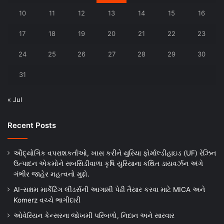
10
11
12
13
14
15
16
17
18
19
20
21
22
23
24
25
26
27
28
29
30
31
« Jul
Recent Posts
ઔદ્યોગિક વપરાશકર્તાઓ, ખાસ કરીને યુરિયા ફોર્માલ્ડીહાઇડ (UF) રેઝિન
ઉત્પાદન એકમોને સબસિડીવાળા કૃષિ યુરિયાના કથિત ડાયવર્ઝન અંગે
ગંભીર જાહેર મહત્વનો મુદ્દો.
AI-સક્ષમ માર્કેટિંગ લીડર્સની આગામી પેઢી તૈયાર કરવા માટે MICA અને
Komerz વચ્ચે ભાગીદારી
ઓવેરિયન કેન્સરના જોખમી પરિબળો, નિદાન અને સારવાર