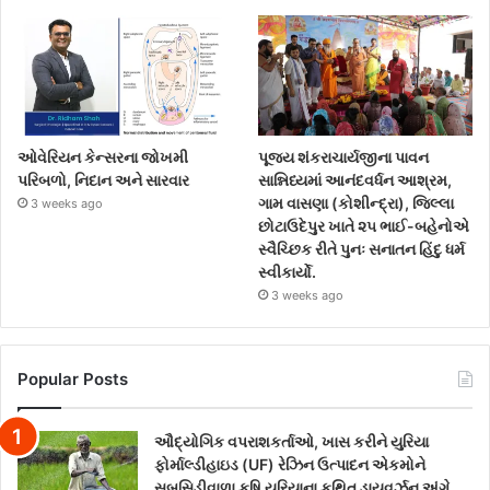
ઓવેરિયન કેન્સરના જોખમી
પૂજ્ય શંકરાચાર્યજીના પાવન
પરિબળો, નિદાન અને સારવાર
સાન્નિધ્યમાં આનંદવર્ધન આશ્રમ,
ગામ વાસણા (કોશીન્દ્રા), જિલ્લા
3 weeks ago
છોટાઉદેપુર ખાતે ૨૫ ભાઈ-બહેનોએ
સ્વૈચ્છિક રીતે પુનઃ સનાતન હિંદુ ધર્મ
સ્વીકાર્યો.
3 weeks ago
Popular Posts
ઔદ્યોગિક વપરાશકર્તાઓ, ખાસ કરીને યુરિયા
ફોર્માલ્ડીહાઇડ (UF) રેઝિન ઉત્પાદન એકમોને
સબસિડીવાળા કૃષિ યુરિયાના કથિત ડાયવર્ઝન અંગે