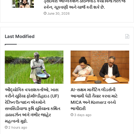
ડ્રાઇવરો એપ્લિકેશન ડાઉનલોડ કર્યા વિના તરત જ
સ્કેન, ચૂકવણી અને ચાર્જ કરી શકે છે.
June 30, 2026
Last Modified
ઔદ્યોગિક વપરાશકર્તાઓ, ખાસ
AI-સક્ષમ માર્કેટિંગ લીડર્સની
કરીને યુરિયા ફોર્માલ્ડીહાઇડ (UF)
આગામી પેઢી તૈયાર કરવા માટે
રેઝિન ઉત્પાદન એકમોને
MICA અને Komerz વચ્ચે
સબસિડીવાળા કૃષિ યુરિયાના કથિત
ભાગીદારી
ડાયવર્ઝન અંગે ગંભીર જાહેર
3 days ago
મહત્વનો મુદ્દો.
2 hours ago