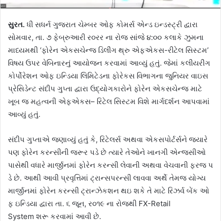
સુરત.
ધી સધર્ન ગુજરાત ચેમ્બર ઓફ કોમર્સ એન્ડ ઇન્ડસ્ટ્રી દ્વારા
સોમવાર, તા. ૭ ફેબ્રુઆરી ર૦રર ના રોજ સાંજે ૪:૦૦ કલાકે ઝુમના
માધ્યમથી ‘ફોરેન એકસચેન્જ ડિલીંગ થ્રુ એફએકસ-રીટેલ સિસ્ટમ’
વિષય ઉપર વેબિનારનું આયોજન કરવામાં આવ્યું હતું. જેમાં કલીયરીંગ
કોર્પોરેશન ઓફ ઇન્ડિયા લિમિટેડના ફોરેકસ વિભાગના જુનિયર વાઇસ
પ્રેસિડેન્ટ સંદીપ ગુપ્તા દ્વારા ઉદ્યોગકારોને ફોરેન એકસચેન્જ માટે
ખૂબ જ મહત્વની એફએકસ– રિટેલ સિસ્ટમ વિશે માર્ગદર્શન આપવામાં
આવ્યું હતું.
સંદીપ ગુપ્તાએ જણાવ્યું હતું કે, રિટેલર્સ અથવા એકસપોર્ટર્સને જ્યારે
પણ ફોરેન કરન્સીની જરૂર પડે છે ત્યારે તેઓને ખાનગી એન્જસીઓ
પાસેથી વધારે માર્જીનમાં ફોરેન કરન્સી લેવાની અથવા વેચવાની ફરજ પ
ડે છે. આથી આવી પ્રવૃત્તિમાં ટ્રાન્સપરન્સી લાવવા અર્થે તેમજ યોગ્ય
માર્જીનમાં ફોરેન કરન્સી ટ્રાન્ઝેકશન થઇ શકે તે માટે રિઝર્વ બેંક ઓ
ફ ઇન્ડિયા દ્વારા તા. ૬ જૂન, ર૦૧૯ ના રોજથી FX-Retail
System શરૂ કરવામાં આવી છે.