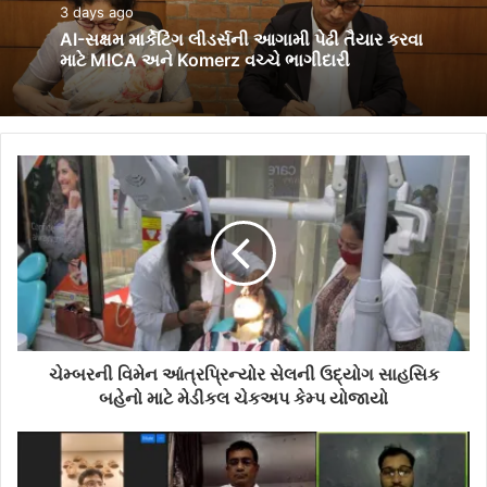
3 days ago
AI-સક્ષમ માર્કેટિંગ લીડર્સની આગામી પેઢી તૈયાર કરવા
માટે MICA અને Komerz વચ્ચે ભાગીદારી
ચેમ્બરની વિમેન આંત્રપ્રિન્યોર સેલની ઉદ્યોગ સાહસિક
બહેનો માટે મેડીકલ ચેકઅપ કેમ્પ યોજાયો