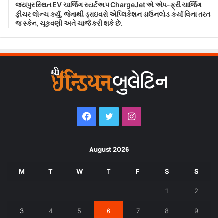
જયપુર સ્થિત EV ચાર્જિંગ સ્ટાર્ટઅપ ChargeJet એ એપ-ફ્રી ચાર્જિંગ
ફીચર લોન્ચ કર્યું, જેનાથી ડ્રાઇવરો એપ્લિકેશન ડાઉનલોડ કર્યા વિના તરત
જ સ્કેન, ચૂકવણી અને ચાર્જ કરી શકે છે.
Facebook
Twitter
Instagram
August 2026
M
T
W
T
F
S
S
1
2
3
4
5
6
7
8
9