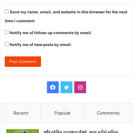
Save my name, email, and website in this browser for the next
time I comment.
Notify me of follow-up comments by email.
Notify me of new posts by email.
F
T
I
a
w
n
c
i
s
Recent
Popular
Comments
e
t
t
ઔદ્યોગિક વપરાશકર્તાઓ, ખાસ કરીને યુરિયા