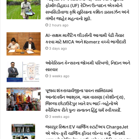
b
t
a
ફોર્માલ્ડીહાઇડ (UF) રેઝિન ઉત્પાદન એકમોને
સબસિડીવાળા કૃષિ યુરિયાના કથિત ડાયવર્ઝન અંગે
o
e
g
ગંભીર જાહેર મહત્વનો મુદ્દો.
2 hours ago
o
r
r
AI-સક્ષમ માર્કેટિંગ લીડર્સની આગામી પેઢી તૈયાર
k
a
કરવા માટે MICA અને Komerz વચ્ચે ભાગીદારી
3 days ago
m
ઓવેરિયન કેન્સરના જોખમી પરિબળો, નિદાન અને
સારવાર
3 weeks ago
પૂજ્ય શંકરાચાર્યજીના પાવન સાન્નિધ્યમાં
આનંદવર્ધન આશ્રમ, ગામ વાસણા (કોશીન્દ્રા),
જિલ્લા છોટાઉદેપુર ખાતે ૨૫ ભાઈ-બહેનોએ
સ્વૈચ્છિક રીતે પુનઃ સનાતન હિંદુ ધર્મ સ્વીકાર્યો.
3 weeks ago
જયપુર સ્થિત EV ચાર્જિંગ સ્ટાર્ટઅપ ChargeJet
એ એપ-ફ્રી ચાર્જિંગ ફીચર લોન્ચ કર્યું, જેનાથી