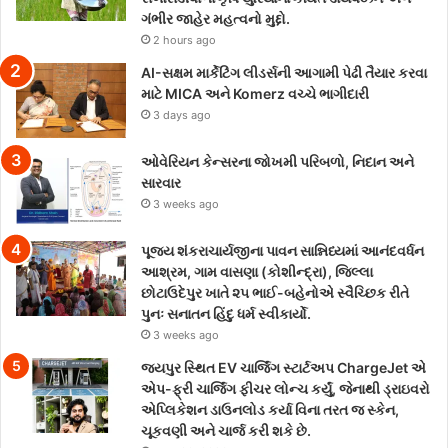
ગંભીર જાહેર મહત્વનો મુદ્દો.
2 hours ago
AI-સક્ષમ માર્કેટિંગ લીડર્સની આગામી પેઢી તૈયાર કરવા
માટે MICA અને Komerz વચ્ચે ભાગીદારી
3 days ago
ઓવેરિયન કેન્સરના જોખમી પરિબળો, નિદાન અને
સારવાર
3 weeks ago
પૂજ્ય શંકરાચાર્યજીના પાવન સાન્નિધ્યમાં આનંદવર્ધન
આશ્રમ, ગામ વાસણા (કોશીન્દ્રા), જિલ્લા
છોટાઉદેપુર ખાતે ૨૫ ભાઈ-બહેનોએ સ્વૈચ્છિક રીતે
પુનઃ સનાતન હિંદુ ધર્મ સ્વીકાર્યો.
3 weeks ago
જયપુર સ્થિત EV ચાર્જિંગ સ્ટાર્ટઅપ ChargeJet એ
એપ-ફ્રી ચાર્જિંગ ફીચર લોન્ચ કર્યું, જેનાથી ડ્રાઇવરો
એપ્લિકેશન ડાઉનલોડ કર્યા વિના તરત જ સ્કેન,
ચૂકવણી અને ચાર્જ કરી શકે છે.