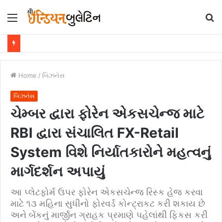
Menu
S
fo
Home
/
બિઝનેસ
બિઝનેસ
ચેમ્બર દ્વારા ફોરેન એકસચેન્જ માટે
RBI દ્વારા સંચાલિત FX-Retail
System વિશે નિર્યાતકારોને મહત્વનું
માર્ગદર્શન અપાયું
આ પ્લેટફોર્મ ઉપર ફોરેન એકસચેન્જ રિસ્ક હેજ કરવા
માટે ૧૩ મહિના સુધીનો ફોરવર્ડ કોન્ટ્રાકટ કરી શકાય છે
અને બેંકનું માર્જીન ગ્રાહક પ્રમાણે પહેલાંથી ફિકસ કરી