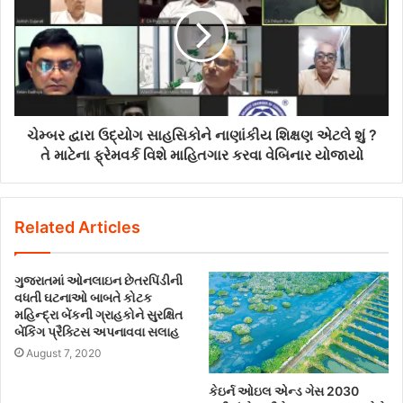
ચેમ્બર દ્વારા ઉદ્યોગ સાહસિકોને નાણાંકીય શિક્ષણ એટલે શું ?
તે માટેના ફ્રેમવર્ક વિશે માહિતગાર કરવા વેબિનાર યોજાયો
Related Articles
ગુજરાતમાં ઓનલાઇન છેતરપિંડીની
વધતી ઘટનાઓ બાબતે કોટક
મહિન્દ્રા બેંકની ગ્રાહકોને સુરક્ષિત
બેંકિંગ પ્રૈક્ટિસ અપનાવવા સલાહ
August 7, 2020
કેઇર્ન ઓઇલ એન્ડ ગેસ 2030