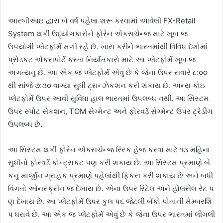
આરબીઆઇ દ્વારા બે વર્ષ પહેલા શરૂ કરવામાં આવેલી FX-Retail
System થકી ઉદ્યોગકારોને ફોરેન એકસચેન્જ માટે ખૂબ જ
ઉપયોગી પ્લેટફોર્મ મળી રહે છે. ખાસ કરીને ભારતમાંથી વિવિધ દેશોમાં
પ્રોડકટ એકસપોર્ટ કરતા નિર્યાતકારો માટે આ પ્લેટફોર્મ ખૂબ જ
અગત્યનું છે. આ એક જ પ્લેટફોર્મ એવું છે કે જેના ઉપર સવારે ૮:૦૦
થી સાંજે ૭:૩૦ વાગ્યા સુધી ટ્રાન્ઝેકશન કરી શકાય છે. અન્ય કોઇ
પ્લેટફોર્મ ઉપર આવી સુવિધા હાલ ભારતમાં ઉપલબ્ધ નથી. આ સિસ્ટમ
ઉપર સ્પોટ સેકશન, TOM સેગ્મેન્ટ અને ફોરવર્ડ સેગ્મેન્ટ ઉપર ટ્રેડીંગ
ઉપલબ્ધ છે.
આ સિસ્ટમ થકી ફોરેન એકસચેન્જ રિસ્ક હેજ કરવા માટે ૧૩ મહિના
સુધીનો ફોરવર્ડ કોન્ટ્રાકટ પણ કરી શકાય છે. આ સિસ્ટમ પ્રમાણે બેં
કનું માર્જીન ગ્રાહક પ્રમાણે પહેલાંથી ફિકસ કરી શકાય છે અને બધી
વિગતો ઓનસ્ક્રીન જ દેખાય છે. એના ઉપર રિટેલ અને હોલસેલ રેટ પ
ણ દેખાય છે. આ પ્લેટફોર્મ ઉપર કુલ પ૬ જેટલી બેંકો પોતાની મેમ્બરશિ
પ ધરાવે છે. આ એક જ પ્લેટફોર્મ એવું છે કે જેના ઉપર ભારતમાં લીગલી