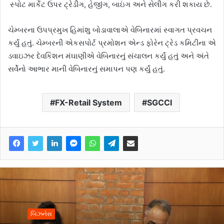
સ્પોટ માર્કેટ ઉપર ટ્રેડીંગ, હેજીંગ, બાઇંગ અને સેલીંગ કરી શકાય છે.
ચેમ્બરના ઉપપ્રમુખ હિમાંશુ બોડાવાલાએ વેબિનારમાં સ્વાગત પ્રવચન
કર્યું હતું. ચેમ્બરની એકસપોર્ટ પ્રમોશન એન્ડ ફોરેન ટ્રેડ કમિટીના એ
ડવાઇઝર દેવકિશન મંઘાણીએ વેબિનારનું સંચાલન કર્યું હતું અને અંતે
સર્વેનો આભાર માની વેબિનારનું સમાપન પણ કર્યું હતું.
FX-Retail System
SGCCI
બિઝનેસ