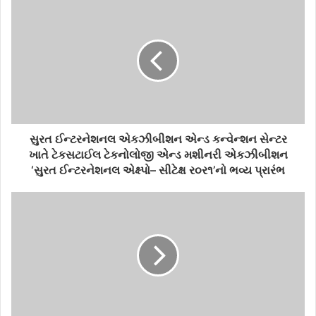
સુરત ઈન્ટરનેશનલ એકઝીબીશન એન્ડ કન્વેન્શન સેન્ટર
ખાતે ટેકસટાઈલ ટેકનોલોજી એન્ડ મશીનરી એકઝીબીશન
‘સુરત ઈન્ટરનેશનલ એક્ષ્પો– સીટેક્ષ ર૦ર૧’નો ભવ્ય પ્રારંભ