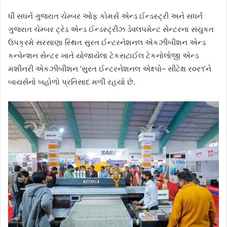
ધી સધર્ન ગુજરાત ચેમ્બર ઓફ કોમર્સ એન્ડ ઈન્ડસ્ટ્રી અને સધર્ન
ગુજરાત ચેમ્બર ટ્રેડ એન્ડ ઈન્ડસ્ટ્રીઝ ડેવલપમેન્ટ સેન્ટરના સંયુકત
ઉપક્રમે સરસાણા સ્થિત સુરત ઈન્ટરનેશનલ એકઝીબીશન એન્ડ
કન્વેન્શન સેન્ટર ખાતે યોજાયેલા ટેકસટાઈલ ટેકનોલોજી એન્ડ
મશીનરી એકઝીબીશન ‘સુરત ઈન્ટરનેશનલ એક્ષ્પો– સીટેક્ષ ર૦ર૧’ને
બાયર્સનો બહોળો પ્રતિસાદ મળી રહયો છે.