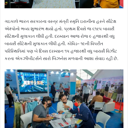
ગઇકાલે ભારત સરકારના વસ્ત્ર મંત્રી સ્મૃતિ ઇરાનીના હસ્તે સીટેક્ષ
એક્ષ્પોનો ભવ્ય શુભારંભ થયો હતો. પ્રથમ દિવસે જ ૬૧રપ બાયર્સે
સીટેક્ષની મુલાકાત લીધી હતી. દરમ્યાન આજ રોજ ૯ હજારથી વધુ
બાયર્સે સીટેક્ષની મુલાકાત લીધી હતી. કોવિડ– ૧૯ની વિપરીત
પરિસ્થિતિમાં પણ બે દિવસ દરમ્યાન ૧પ હજારથી વધુ બાયર્સે વિઝીટ
કરતા એકઝીબીટર્સને સારો બિઝનેસ મળવાની આશા સેવાઇ રહી છે.