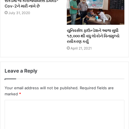
સેકંડમાં જ કોરોનાવાયરસ SARS-
Cov-2ને મારી નાખે છે
July 31, 2020
યુનિવર્સલ ફાઉન્ડેશને આજ સુધી
૧૭,૦૦૦ થી વધુ લોકોને વિનામુલ્યે
રસીકરણ કર્યું
April 21, 2021
Leave a Reply
Your email address will not be published.
Required fields are
marked
*