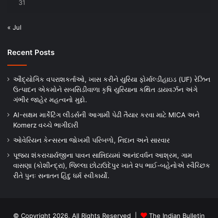
31
« Jul
Recent Posts
ઔદ્યોગિક વપરાશકર્તાઓ, ખાસ કરીને યુરિયા ફોર્માલ્ડીહાઇડ (UF) રેઝિન
ઉત્પાદન એકમોને સબસિડીવાળા કૃષિ યુરિયાના કથિત ડાયવર્ઝન અંગે
ગંભીર જાહેર મહત્વનો મુદ્દો.
AI-સક્ષમ માર્કેટિંગ લીડર્સની આગામી પેઢી તૈયાર કરવા માટે MICA અને
Komerz વચ્ચે ભાગીદારી
ઓવેરિયન કેન્સરના જોખમી પરિબળો, નિદાન અને સારવાર
પૂજ્ય શંકરાચાર્યજીના પાવન સાન્નિધ્યમાં આનંદવર્ધન આશ્રમ, ગામ
વાસણા (કોશીન્દ્રા), જિલ્લા છોટાઉદેપુર ખાતે ૨૫ ભાઈ-બહેનોએ સ્વૈચ્છિક
રીતે પુનઃ સનાતન હિંદુ ધર્મ સ્વીકાર્યો.
© Copyright 2026, All Rights Reserved |
The Indian Bulletin