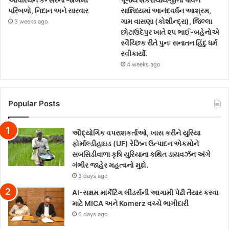
પરિબળો, નિદાન અને સારવાર
સાન્નિધ્યમાં આનંદવર્ધન આશ્રમ,
ગામ વાસણા (કોશીન્દ્રા), જિલ્લા
3 weeks ago
છોટાઉદેપુર ખાતે ૨૫ ભાઈ-બહેનોએ
સ્વૈચ્છિક રીતે પુનઃ સનાતન હિંદુ ધર્મ
સ્વીકાર્યો.
4 weeks ago
Popular Posts
ઔદ્યોગિક વપરાશકર્તાઓ, ખાસ કરીને યુરિયા
ફોર્માલ્ડીહાઇડ (UF) રેઝિન ઉત્પાદન એકમોને
સબસિડીવાળા કૃષિ યુરિયાના કથિત ડાયવર્ઝન અંગે
ગંભીર જાહેર મહત્વનો મુદ્દો.
3 days ago
AI-સક્ષમ માર્કેટિંગ લીડર્સની આગામી પેઢી તૈયાર કરવા
માટે MICA અને Komerz વચ્ચે ભાગીદારી
6 days ago