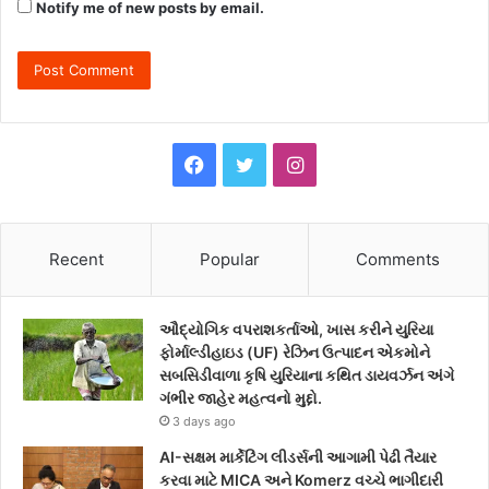
Notify me of new posts by email.
F
T
I
a
w
n
c
i
s
Recent
Popular
Comments
e
t
t
ઔદ્યોગિક વપરાશકર્તાઓ, ખાસ કરીને યુરિયા
b
t
a
ફોર્માલ્ડીહાઇડ (UF) રેઝિન ઉત્પાદન એકમોને
સબસિડીવાળા કૃષિ યુરિયાના કથિત ડાયવર્ઝન અંગે
o
e
g
ગંભીર જાહેર મહત્વનો મુદ્દો.
3 days ago
o
r
r
AI-સક્ષમ માર્કેટિંગ લીડર્સની આગામી પેઢી તૈયાર
k
a
કરવા માટે MICA અને Komerz વચ્ચે ભાગીદારી