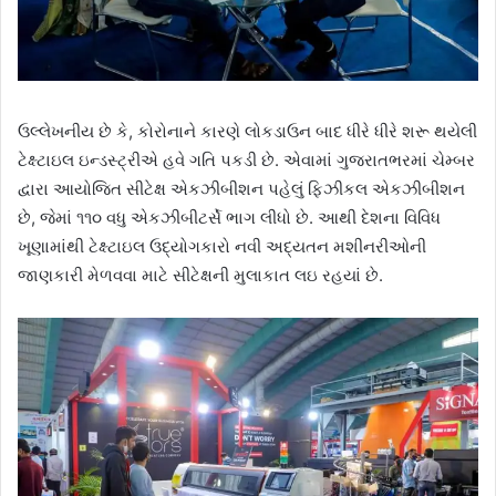
ઉલ્લેખનીય છે કે, કોરોનાને કારણે લોકડાઉન બાદ ધીરે ધીરે શરૂ થયેલી
ટેક્ષ્ટાઇલ ઇન્ડસ્ટ્રીએ હવે ગતિ પકડી છે. એવામાં ગુજરાતભરમાં ચેમ્બર
દ્વારા આયોજિત સીટેક્ષ એકઝીબીશન પહેલું ફિઝીકલ એકઝીબીશન
છે, જેમાં ૧૧૦ વધુ એકઝીબીટર્સે ભાગ લીધો છે. આથી દેશના વિવિધ
ખૂણામાંથી ટેક્ષ્ટાઇલ ઉદ્યોગકારો નવી અદ્યતન મશીનરીઓની
જાણકારી મેળવવા માટે સીટેક્ષની મુલાકાત લઇ રહયાં છે.