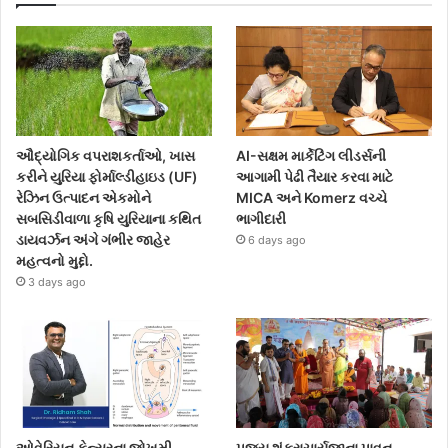
ઔદ્યોગિક વપરાશકર્તાઓ, ખાસ
AI-સક્ષમ માર્કેટિંગ લીડર્સની
કરીને યુરિયા ફોર્માલ્ડીહાઇડ (UF)
આગામી પેઢી તૈયાર કરવા માટે
રેઝિન ઉત્પાદન એકમોને
MICA અને Komerz વચ્ચે
સબસિડીવાળા કૃષિ યુરિયાના કથિત
ભાગીદારી
ડાયવર્ઝન અંગે ગંભીર જાહેર
6 days ago
મહત્વનો મુદ્દો.
3 days ago
ઓવેરિયન કેન્સરના જોખમી
પૂજ્ય શંકરાચાર્યજીના પાવન