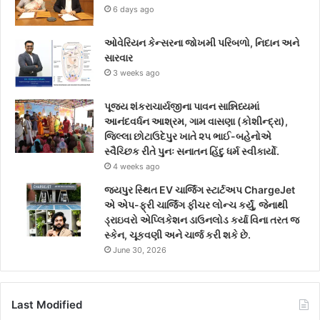
6 days ago
m
ઓવેરિયન કેન્સરના જોખમી પરિબળો, નિદાન અને
સારવાર
3 weeks ago
પૂજ્ય શંકરાચાર્યજીના પાવન સાન્નિધ્યમાં
આનંદવર્ધન આશ્રમ, ગામ વાસણા (કોશીન્દ્રા),
જિલ્લા છોટાઉદેપુર ખાતે ૨૫ ભાઈ-બહેનોએ
સ્વૈચ્છિક રીતે પુનઃ સનાતન હિંદુ ધર્મ સ્વીકાર્યો.
4 weeks ago
જયપુર સ્થિત EV ચાર્જિંગ સ્ટાર્ટઅપ ChargeJet
એ એપ-ફ્રી ચાર્જિંગ ફીચર લોન્ચ કર્યું, જેનાથી
ડ્રાઇવરો એપ્લિકેશન ડાઉનલોડ કર્યા વિના તરત જ
સ્કેન, ચૂકવણી અને ચાર્જ કરી શકે છે.
June 30, 2026
Last Modified