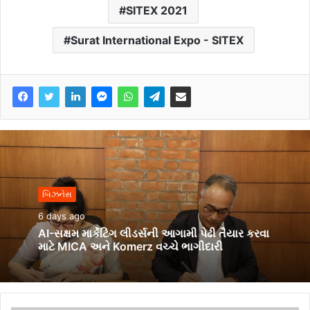
SITEX 2021
Surat International Expo - SITEX
બિઝનેસ
6 days ago
AI-સક્ષમ માર્કેટિંગ લીડર્સની આગામી પેઢી તૈયાર કરવા
માટે MICA અને Komerz વચ્ચે ભાગીદારી