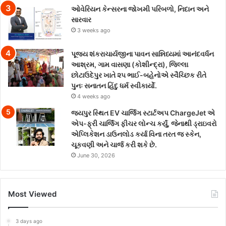
ઓવેરિયન કેન્સરના જોખમી પરિબળો, નિદાન અને
સારવાર
3 weeks ago
પૂજ્ય શંકરાચાર્યજીના પાવન સાન્નિધ્યમાં આનંદવર્ધન
આશ્રમ, ગામ વાસણા (કોશીન્દ્રા), જિલ્લા
છોટાઉદેપુર ખાતે ૨૫ ભાઈ-બહેનોએ સ્વૈચ્છિક રીતે
પુનઃ સનાતન હિંદુ ધર્મ સ્વીકાર્યો.
4 weeks ago
જયપુર સ્થિત EV ચાર્જિંગ સ્ટાર્ટઅપ ChargeJet એ
એપ-ફ્રી ચાર્જિંગ ફીચર લોન્ચ કર્યું, જેનાથી ડ્રાઇવરો
એપ્લિકેશન ડાઉનલોડ કર્યા વિના તરત જ સ્કેન,
ચૂકવણી અને ચાર્જ કરી શકે છે.
June 30, 2026
Most Viewed
3 days ago