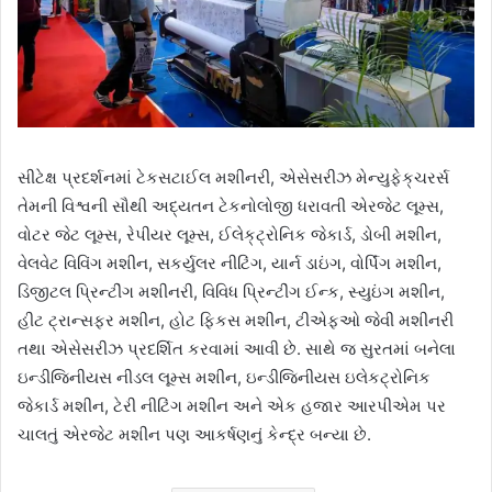
સીટેક્ષ પ્રદર્શનમાં ટેકસટાઈલ મશીનરી, એસેસરીઝ મેન્યુફેક્‌ચરર્સ
તેમની વિશ્વની સૌથી અદ્યતન ટેકનોલોજી ધરાવતી એરજેટ લૂમ્સ,
વોટર જેટ લૂમ્સ, રેપીયર લૂમ્સ, ઈલેક્‌ટ્રોનિક જેકાર્ડ, ડોબી મશીન,
વેલવેટ વિવિંગ મશીન, સકર્યુલર નીટિંગ, યાર્ન ડાઇંગ, વોર્પિંગ મશીન,
ડિજીટલ પ્રિન્ટીંગ મશીનરી, વિવિધ પ્રિન્ટીંગ ઈન્ક, સ્યુઇંગ મશીન,
હીટ ટ્રાન્સફર મશીન, હોટ ફિકસ મશીન, ટીએફઓ જેવી મશીનરી
તથા એસેસરીઝ પ્રદર્શિત કરવામાં આવી છે. સાથે જ સુરતમાં બનેલા
ઇન્ડીજિનીયસ નીડલ લૂમ્સ મશીન, ઇન્ડીજિનીયસ ઇલેકટ્રોનિક
જેકાર્ડ મશીન, ટેરી નીટિંગ મશીન અને એક હજાર આરપીએમ પર
ચાલતું એરજેટ મશીન પણ આકર્ષણનું કેન્દ્ર બન્યા છે.