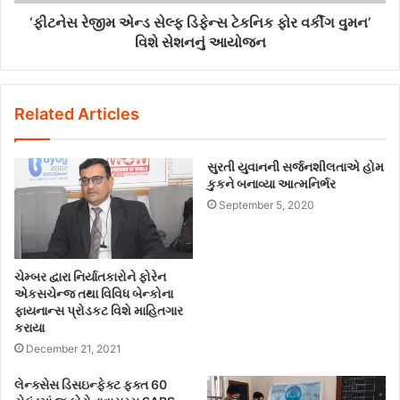
‘ફીટનેસ રેજીમ એન્ડ સેલ્ફ ડિફેન્સ ટેકનિક ફોર વર્કીંગ વુમન’
વિશે સેશનનું આયોજન
Related Articles
સુરતી યુવાનની સર્જનશીલતાએ હોમ
કુકને બનાવ્યા આત્મનિર્ભર
September 5, 2020
ચેમ્બર દ્વારા નિર્યાતકારોને ફોરેન
એકસચેન્જ તથા વિવિધ બેન્કોના
ફાયનાન્સ પ્રોડકટ વિશે માહિતગાર
કરાયા
December 21, 2021
લેન્ક્સેસ ડિસઇન્ફેક્ટ ફક્ત 60