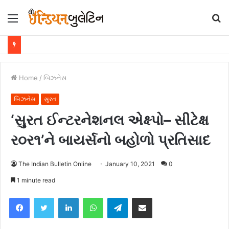
Menu
S
fo
Home
/
બિઝનેસ
બિઝનેસ
સુરત
‘સુરત ઈન્ટરનેશનલ એક્ષ્પો– સીટેક્ષ
ર૦ર૧’ને બાયર્સનો બહોળો પ્રતિસાદ
The Indian Bulletin Online
January 10, 2021
0
1 minute read
Facebook
Twitter
LinkedIn
WhatsApp
Telegram
Share via Email