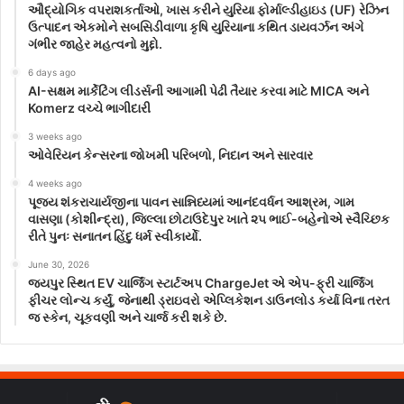
ઔદ્યોગિક વપરાશકર્તાઓ, ખાસ કરીને યુરિયા ફોર્માલ્ડીહાઇડ (UF) રેઝિન
ઉત્પાદન એકમોને સબસિડીવાળા કૃષિ યુરિયાના કથિત ડાયવર્ઝન અંગે
ગંભીર જાહેર મહત્વનો મુદ્દો.
6 days ago
AI-સક્ષમ માર્કેટિંગ લીડર્સની આગામી પેઢી તૈયાર કરવા માટે MICA અને
Komerz વચ્ચે ભાગીદારી
3 weeks ago
ઓવેરિયન કેન્સરના જોખમી પરિબળો, નિદાન અને સારવાર
4 weeks ago
પૂજ્ય શંકરાચાર્યજીના પાવન સાન્નિધ્યમાં આનંદવર્ધન આશ્રમ, ગામ
વાસણા (કોશીન્દ્રા), જિલ્લા છોટાઉદેપુર ખાતે ૨૫ ભાઈ-બહેનોએ સ્વૈચ્છિક
રીતે પુનઃ સનાતન હિંદુ ધર્મ સ્વીકાર્યો.
June 30, 2026
જયપુર સ્થિત EV ચાર્જિંગ સ્ટાર્ટઅપ ChargeJet એ એપ-ફ્રી ચાર્જિંગ
ફીચર લોન્ચ કર્યું, જેનાથી ડ્રાઇવરો એપ્લિકેશન ડાઉનલોડ કર્યા વિના તરત
જ સ્કેન, ચૂકવણી અને ચાર્જ કરી શકે છે.