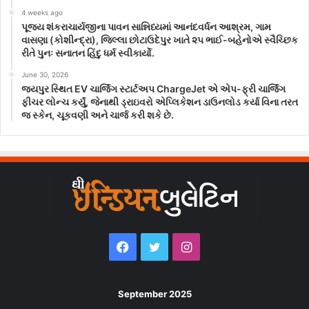
4 weeks ago
પૂજ્ય શંકરાચાર્યજીના પાવન સાન્નિધ્યમાં આનંદવર્ધન આશ્રમ, ગામ
વાસણા (કોશીન્દ્રા), જિલ્લા છોટાઉદેપુર ખાતે ૨૫ ભાઈ-બહેનોએ સ્વૈચ્છિક
રીતે પુનઃ સનાતન હિંદુ ધર્મ સ્વીકાર્યો.
June 30, 2026
જયપુર સ્થિત EV ચાર્જિંગ સ્ટાર્ટઅપ ChargeJet એ એપ-ફ્રી ચાર્જિંગ
ફીચર લોન્ચ કર્યું, જેનાથી ડ્રાઇવરો એપ્લિકેશન ડાઉનલોડ કર્યા વિના તરત
જ સ્કેન, ચૂકવણી અને ચાર્જ કરી શકે છે.
Facebook
Twitter
Instagram
September 2025