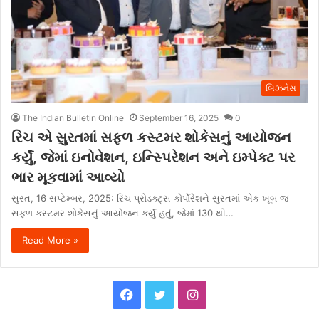
બિઝનેસ
The Indian Bulletin Online
September 16, 2025
0
રિચ એ સુરતમાં સફળ કસ્ટમર શોકેસનું આયોજન
કર્યું, જેમાં ઇનોવેશન, ઇન્સ્પિરેશન અને ઇમ્પેક્ટ પર
ભાર મૂકવામાં આવ્યો
સુરત, 16 સપ્ટેમ્બર, 2025: રિચ પ્રોડક્ટ્સ કોર્પોરેશને સુરતમાં એક ખૂબ જ
સફળ કસ્ટમર શોકેસનું આયોજન કર્યું હતું, જેમાં 130 થી…
Read More »
F
T
I