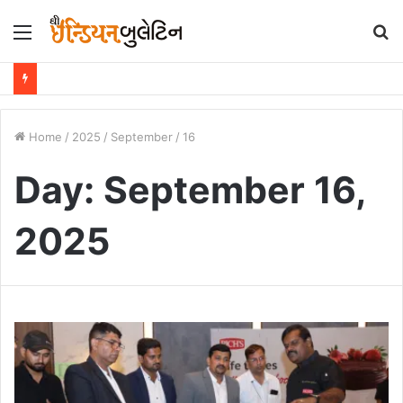
Menu
S
fo
Home
/
2025
/
September
/
16
Day:
September 16,
2025