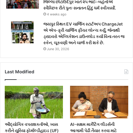
જિલ્લા છોટાઉદેપુર ખાતે ૨૫ ભાઈ-બહેનોએ
સ્વૈચ્છિક રીતે પુનઃ સનાતન હિંદુ ધર્મ સ્વીકાર્યો.
4 weeks ago
જયપુર સ્થિત EV ચાર્જિંગ સ્ટાર્ટઅપ ChargeJet
એ એપ-ફ્રી ચાર્જિંગ ફીચર લોન્ચ કર્યું, જેનાથી
ડ્રાઇવરો એપ્લિકેશન ડાઉનલોડ કર્યા વિના તરત જ
સ્કેન, ચૂકવણી અને ચાર્જ કરી શકે છે.
June 30, 2026
Last Modified
ઔદ્યોગિક વપરાશકર્તાઓ, ખાસ
AI-સક્ષમ માર્કેટિંગ લીડર્સની
કરીને યુરિયા ફોર્માલ્ડીહાઇડ (UF)
આગામી પેઢી તૈયાર કરવા માટે