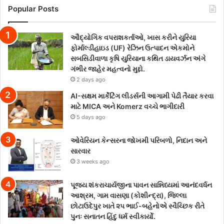
Popular Posts
ઔદ્યોગિક વપરાશકર્તાઓ, ખાસ કરીને યુરિયા
ફોર્માલ્ડીહાઇડ (UF) રેઝિન ઉત્પાદન એકમોને
સબસિડીવાળા કૃષિ યુરિયાના કથિત ડાયવર્ઝન અંગે
ગંભીર જાહેર મહત્વનો મુદ્દો.
2 days ago
AI-સક્ષમ માર્કેટિંગ લીડર્સની આગામી પેઢી તૈયાર કરવા
માટે MICA અને Komerz વચ્ચે ભાગીદારી
5 days ago
ઓવેરિયન કેન્સરના જોખમી પરિબળો, નિદાન અને
સારવાર
3 weeks ago
પૂજ્ય શંકરાચાર્યજીના પાવન સાન્નિધ્યમાં આનંદવર્ધન
આશ્રમ, ગામ વાસણા (કોશીન્દ્રા), જિલ્લા
છોટાઉદેપુર ખાતે ૨૫ ભાઈ-બહેનોએ સ્વૈચ્છિક રીતે
પુનઃ સનાતન હિંદુ ધર્મ સ્વીકાર્યો.