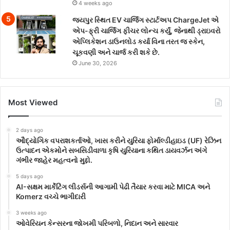
4 weeks ago
જયપુર સ્થિત EV ચાર્જિંગ સ્ટાર્ટઅપ ChargeJet એ
એપ-ફ્રી ચાર્જિંગ ફીચર લોન્ચ કર્યું, જેનાથી ડ્રાઇવરો
એપ્લિકેશન ડાઉનલોડ કર્યા વિના તરત જ સ્કેન,
ચૂકવણી અને ચાર્જ કરી શકે છે.
June 30, 2026
Most Viewed
2 days ago
ઔદ્યોગિક વપરાશકર્તાઓ, ખાસ કરીને યુરિયા ફોર્માલ્ડીહાઇડ (UF) રેઝિન
ઉત્પાદન એકમોને સબસિડીવાળા કૃષિ યુરિયાના કથિત ડાયવર્ઝન અંગે
ગંભીર જાહેર મહત્વનો મુદ્દો.
5 days ago
AI-સક્ષમ માર્કેટિંગ લીડર્સની આગામી પેઢી તૈયાર કરવા માટે MICA અને
Komerz વચ્ચે ભાગીદારી
3 weeks ago
ઓવેરિયન કેન્સરના જોખમી પરિબળો, નિદાન અને સારવાર