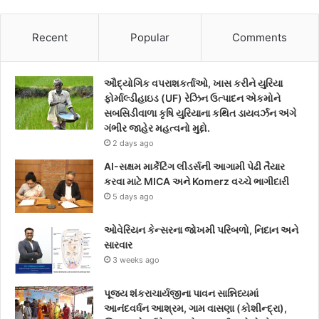
a
w
n
c
i
s
Recent
Popular
Comments
e
t
t
ઔદ્યોગિક વપરાશકર્તાઓ, ખાસ કરીને યુરિયા
b
t
a
ફોર્માલ્ડીહાઇડ (UF) રેઝિન ઉત્પાદન એકમોને
સબસિડીવાળા કૃષિ યુરિયાના કથિત ડાયવર્ઝન અંગે
o
e
g
ગંભીર જાહેર મહત્વનો મુદ્દો.
2 days ago
o
r
r
AI-સક્ષમ માર્કેટિંગ લીડર્સની આગામી પેઢી તૈયાર
k
a
કરવા માટે MICA અને Komerz વચ્ચે ભાગીદારી
5 days ago
m
ઓવેરિયન કેન્સરના જોખમી પરિબળો, નિદાન અને
સારવાર
3 weeks ago
પૂજ્ય શંકરાચાર્યજીના પાવન સાન્નિધ્યમાં
આનંદવર્ધન આશ્રમ, ગામ વાસણા (કોશીન્દ્રા),