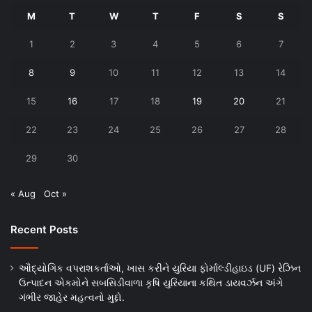
M
T
W
T
F
S
S
1
2
3
4
5
6
7
8
9
10
11
12
13
14
15
16
17
18
19
20
21
22
23
24
25
26
27
28
29
30
« Aug
Oct »
Recent Posts
ઔદ્યોગિક વપરાશકર્તાઓ, ખાસ કરીને યુરિયા ફોર્માલ્ડીહાઇડ (UF) રેઝિન
ઉત્પાદન એકમોને સબસિડીવાળા કૃષિ યુરિયાના કથિત ડાયવર્ઝન અંગે
ગંભીર જાહેર મહત્વનો મુદ્દો.