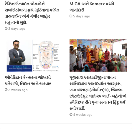
રેઝિન ઉત્પાદન એકમોને
MICA અને Komerz વચ્ચે
સબસિડીવાળા કૃષિ યુરિયાના કથિત
ભાગીદારી
ડાયવર્ઝન અંગે ગંભીર જાહેર
5 days ago
મહત્વનો મુદ્દો.
2 days ago
ઓવેરિયન કેન્સરના જોખમી
પૂજ્ય શંકરાચાર્યજીના પાવન
પરિબળો, નિદાન અને સારવાર
સાન્નિધ્યમાં આનંદવર્ધન આશ્રમ,
ગામ વાસણા (કોશીન્દ્રા), જિલ્લા
3 weeks ago
છોટાઉદેપુર ખાતે ૨૫ ભાઈ-બહેનોએ
સ્વૈચ્છિક રીતે પુનઃ સનાતન હિંદુ ધર્મ
સ્વીકાર્યો.
4 weeks ago