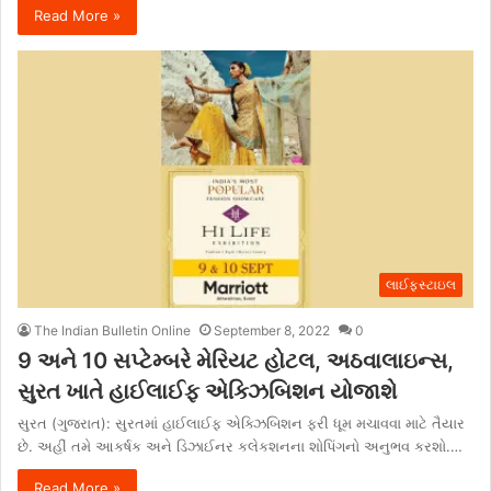
Read More »
લાઈફસ્ટાઇલ
The Indian Bulletin Online
September 8, 2022
0
9 અને 10 સપ્ટેમ્બરે મેરિયટ હોટલ, અઠવાલાઇન્સ,
સુરત ખાતે હાઈલાઈફ એક્ઝિબિશન યોજાશે
સુરત (ગુજરાત): સુરતમાં હાઈલાઈફ એક્ઝિબિશન ફરી ધૂમ મચાવવા માટે તૈયાર
છે. અહીં તમે આકર્ષક અને ડિઝાઈનર કલેકશનના શોપિંગનો અનુભવ કરશો.…
Read More »