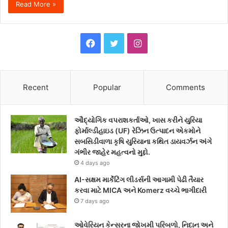
Read More »
F
T
I
a
w
n
c
i
s
Recent
Popular
Comments
e
t
t
ઔદ્યોગિક વપરાશકર્તાઓ, ખાસ કરીને યુરિયા
b
t
a
ફોર્માલ્ડીહાઇડ (UF) રેઝિન ઉત્પાદન એકમોને
સબસિડીવાળા કૃષિ યુરિયાના કથિત ડાયવર્ઝન અંગે
o
e
g
ગંભીર જાહેર મહત્વનો મુદ્દો.
4 days ago
o
r
r
AI-સક્ષમ માર્કેટિંગ લીડર્સની આગામી પેઢી તૈયાર
k
a
કરવા માટે MICA અને Komerz વચ્ચે ભાગીદારી
7 days ago
m
ઓવેરિયન કેન્સરના જોખમી પરિબળો, નિદાન અને