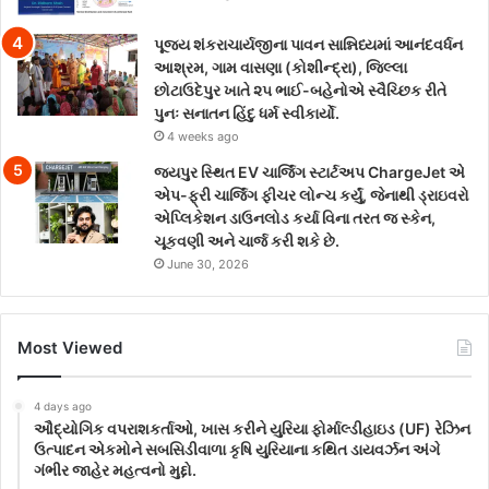
પૂજ્ય શંકરાચાર્યજીના પાવન સાન્નિધ્યમાં આનંદવર્ધન
આશ્રમ, ગામ વાસણા (કોશીન્દ્રા), જિલ્લા
છોટાઉદેપુર ખાતે ૨૫ ભાઈ-બહેનોએ સ્વૈચ્છિક રીતે
પુનઃ સનાતન હિંદુ ધર્મ સ્વીકાર્યો.
4 weeks ago
જયપુર સ્થિત EV ચાર્જિંગ સ્ટાર્ટઅપ ChargeJet એ
એપ-ફ્રી ચાર્જિંગ ફીચર લોન્ચ કર્યું, જેનાથી ડ્રાઇવરો
એપ્લિકેશન ડાઉનલોડ કર્યા વિના તરત જ સ્કેન,
ચૂકવણી અને ચાર્જ કરી શકે છે.
June 30, 2026
Most Viewed
4 days ago
ઔદ્યોગિક વપરાશકર્તાઓ, ખાસ કરીને યુરિયા ફોર્માલ્ડીહાઇડ (UF) રેઝિન
ઉત્પાદન એકમોને સબસિડીવાળા કૃષિ યુરિયાના કથિત ડાયવર્ઝન અંગે
ગંભીર જાહેર મહત્વનો મુદ્દો.