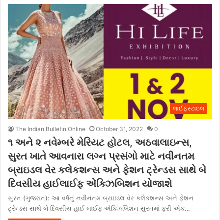
લાઈફસ્ટાઇલ
The Indian Bulletin Online
October 31, 2022
0
૧ અને ૨ નવેમ્બરે મેરિયટ હોટલ, અઠવાલાઇન્સ,
સુરત ખાતે આવનારા લગ્ન પ્રસંગો માટે નવીનતમ
બ્રાઇડલ વેર કલેકશન્સ અને ફેશન ટ્રેન્ડસ સાથે બે
દિવસીય હાઈલાઈફ એક્ઝિબિશન યોજાશે
સુરત (ગુજરાત): આ વર્ષનું નવીનતમ બ્રાઇડલ વેર કલેકશન્સ અને ફેશન
ટ્રેન્ડસ સાથે બે દિવસીય હાઈ લાઈફ એક્ઝિબિશન સુરતમાં ફરી એક…