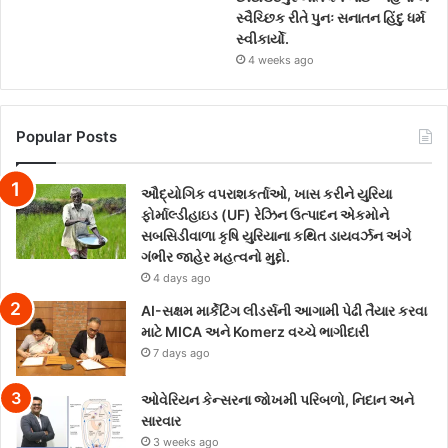
સ્વૈચ્છિક રીતે પુનઃ સનાતન હિંદુ ધર્મ
સ્વીકાર્યો.
4 weeks ago
Popular Posts
ઔદ્યોગિક વપરાશકર્તાઓ, ખાસ કરીને યુરિયા
ફોર્માલ્ડીહાઇડ (UF) રેઝિન ઉત્પાદન એકમોને
સબસિડીવાળા કૃષિ યુરિયાના કથિત ડાયવર્ઝન અંગે
ગંભીર જાહેર મહત્વનો મુદ્દો.
4 days ago
AI-સક્ષમ માર્કેટિંગ લીડર્સની આગામી પેઢી તૈયાર કરવા
માટે MICA અને Komerz વચ્ચે ભાગીદારી
7 days ago
ઓવેરિયન કેન્સરના જોખમી પરિબળો, નિદાન અને
સારવાર
3 weeks ago