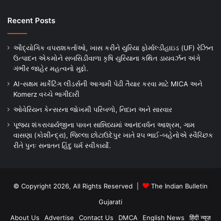
Recent Posts
ઔદ્યોગિક વપરાશકર્તાઓ, ખાસ કરીને યુરિયા ફોર્માલ્ડીહાઇડ (UF) રેઝિન
ઉત્પાદન એકમોને સબસિડીવાળા કૃષિ યુરિયાના કથિત ડાયવર્ઝન અંગે
ગંભીર જાહેર મહત્વનો મુદ્દો.
AI-સક્ષમ માર્કેટિંગ લીડર્સની આગામી પેઢી તૈયાર કરવા માટે MICA અને
Komerz વચ્ચે ભાગીદારી
ઓવેરિયન કેન્સરના જોખમી પરિબળો, નિદાન અને સારવાર
પૂજ્ય શંકરાચાર્યજીના પાવન સાન્નિધ્યમાં આનંદવર્ધન આશ્રમ, ગામ
વાસણા (કોશીન્દ્રા), જિલ્લા છોટાઉદેપુર ખાતે ૨૫ ભાઈ-બહેનોએ સ્વૈચ્છિક
રીતે પુનઃ સનાતન હિંદુ ધર્મ સ્વીકાર્યો.
© Copyright 2026, All Rights Reserved |
The Indian Bulletin
Gujarati
About Us
Advertise
Contact Us
DMCA
English News
हिंदी न्यूज़