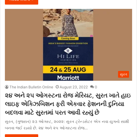
સુરત
The Indian Bulletin Online
August 23, 2022
0
૨૪ અને ૨૫ ઓગસ્ટના રોજ મેરિયટ, સુરત ખાતે હાઇ
લાઇફ એક્ઝિબિશન ફરી એકવાર ફેશનની દુનિયા
બદલવા માટે સુરતમાં પરત આવી રહ્યું છે
સુરત, (ગુજરાત) ૨૩ ઓગસ્ટ, ૨૦૨૨: સુરત ટ્રેન્ડસેટર એક નવા યુગનો સાક્ષી
બનવા જઈ રહ્યો છે. ૨૪ અને ૨૫ ઓગસ્ટના રોજ…