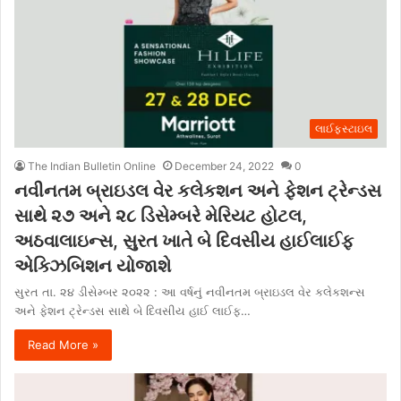
લાઈફસ્ટાઇલ
The Indian Bulletin Online
December 24, 2022
0
નવીનતમ બ્રાઇડલ વેર કલેકશન અને ફેશન ટ્રેન્ડસ
સાથે ૨૭ અને ૨૮ ડિસેમ્બરે મેરિયટ હોટલ,
અઠવાલાઇન્સ, સુરત ખાતે બે દિવસીય હાઈલાઈફ
એક્ઝિબિશન યોજાશે
સુરત તા. ૨૪ ડીસેમ્બર ૨૦૨૨ : આ વર્ષનું નવીનતમ બ્રાઇડલ વેર કલેકશન્સ
અને ફેશન ટ્રેન્ડસ સાથે બે દિવસીય હાઈ લાઈફ…
Read More »