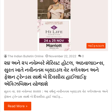
લાઈફસ્ટાઇલ
The Indian Bulletin Online
November 22, 2022
0
૨૪ અને ૨૫ નવેમ્બરે મેરિયટ હોટલ, અઠવાલાઇન્સ,
સુરત ખાતે નવીનતમ બ્રાઇડલ વેર કલેકશન અને
ફેશન ટ્રેન્ડસ સાથે બે દિવસીય હાઈલાઈફ
એક્ઝિબિશન યોજાશે
સુરત તા. ૨૨ નવેમ્બર ૨૦૨૨ : આ વર્ષનું નવીનતમ બ્રાઇડલ વેર કલેકશન્સ અને
ફેશન ટ્રેન્ડસ સાથે બે દિવસીય હાઈ લાઈફ…
Read More »