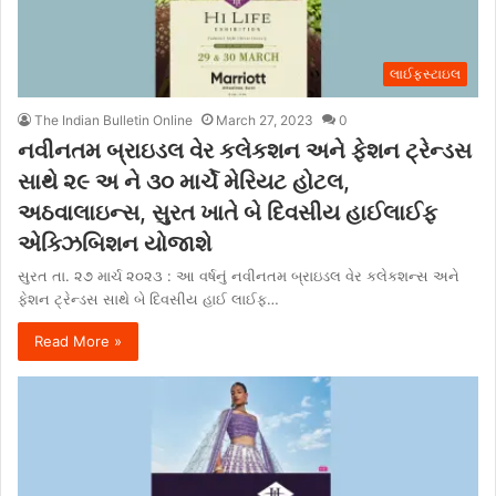
લાઈફસ્ટાઇલ
The Indian Bulletin Online
March 27, 2023
0
નવીનતમ બ્રાઇડલ વેર કલેકશન અને ફેશન ટ્રેન્ડસ
સાથે ૨૯ અ ને ૩૦ માર્ચે મેરિયટ હોટલ,
અઠવાલાઇન્સ, સુરત ખાતે બે દિવસીય હાઈલાઈફ
એક્ઝિબિશન યોજાશે
સુરત તા. ૨૭ માર્ચ ૨૦૨૩ : આ વર્ષનું નવીનતમ બ્રાઇડલ વેર કલેકશન્સ અને
ફેશન ટ્રેન્ડસ સાથે બે દિવસીય હાઈ લાઈફ…
Read More »