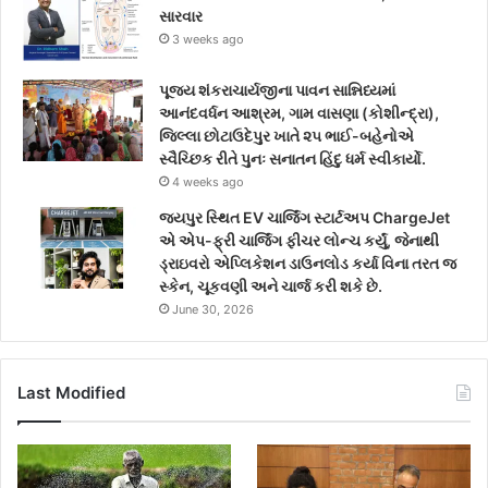
સારવાર
3 weeks ago
પૂજ્ય શંકરાચાર્યજીના પાવન સાન્નિધ્યમાં
આનંદવર્ધન આશ્રમ, ગામ વાસણા (કોશીન્દ્રા),
જિલ્લા છોટાઉદેપુર ખાતે ૨૫ ભાઈ-બહેનોએ
સ્વૈચ્છિક રીતે પુનઃ સનાતન હિંદુ ધર્મ સ્વીકાર્યો.
4 weeks ago
જયપુર સ્થિત EV ચાર્જિંગ સ્ટાર્ટઅપ ChargeJet
એ એપ-ફ્રી ચાર્જિંગ ફીચર લોન્ચ કર્યું, જેનાથી
ડ્રાઇવરો એપ્લિકેશન ડાઉનલોડ કર્યા વિના તરત જ
સ્કેન, ચૂકવણી અને ચાર્જ કરી શકે છે.
June 30, 2026
Last Modified