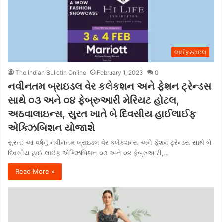
લાઈફસ્ટાઇલ
The Indian Bulletin Online
February 1, 2023
0
નવીનતમ બ્રાઇડલ વેર કલેકશન અને ફેશન ટ્રેન્ડસ
સાથે ૦૩ અને ૦૪ ફેબ્રુઆરી મેરિયટ હોટલ,
અઠવાલાઇન્સ, સુરત ખાતે બે દિવસીય હાઈલાઈફ
એક્ઝિબિશન યોજાશે
સુરત: આ વર્ષનું નવીનતમ બ્રાઇડલ વેર કલેકશન્સ અને ફેશન ટ્રેન્ડસ સાથે બે
દિવસીય હાઈ લાઈફ એક્ઝિબિશન ૦૩ અને ૦૪ ફેબ્રુઆરી,…
Read More »