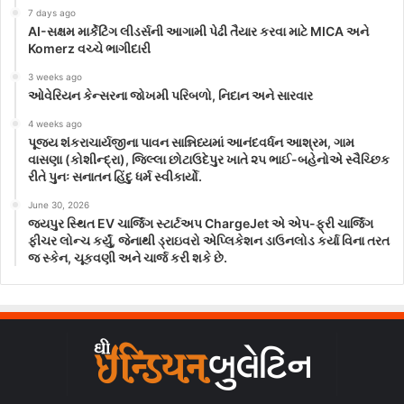
7 days ago
AI-સક્ષમ માર્કેટિંગ લીડર્સની આગામી પેઢી તૈયાર કરવા માટે MICA અને
Komerz વચ્ચે ભાગીદારી
3 weeks ago
ઓવેરિયન કેન્સરના જોખમી પરિબળો, નિદાન અને સારવાર
4 weeks ago
પૂજ્ય શંકરાચાર્યજીના પાવન સાન્નિધ્યમાં આનંદવર્ધન આશ્રમ, ગામ
વાસણા (કોશીન્દ્રા), જિલ્લા છોટાઉદેપુર ખાતે ૨૫ ભાઈ-બહેનોએ સ્વૈચ્છિક
રીતે પુનઃ સનાતન હિંદુ ધર્મ સ્વીકાર્યો.
June 30, 2026
જયપુર સ્થિત EV ચાર્જિંગ સ્ટાર્ટઅપ ChargeJet એ એપ-ફ્રી ચાર્જિંગ
ફીચર લોન્ચ કર્યું, જેનાથી ડ્રાઇવરો એપ્લિકેશન ડાઉનલોડ કર્યા વિના તરત
જ સ્કેન, ચૂકવણી અને ચાર્જ કરી શકે છે.