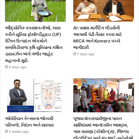
ઔદ્યોગિક વપરાશકર્તાઓ, ખાસ
AI-સક્ષમ માર્કેટિંગ લીડર્સની
કરીને યુરિયા ફોર્માલ્ડીહાઇડ (UF)
આગામી પેઢી તૈયાર કરવા માટે
રેઝિન ઉત્પાદન એકમોને
MICA અને Komerz વચ્ચે
સબસિડીવાળા કૃષિ યુરિયાના કથિત
ભાગીદારી
ડાયવર્ઝન અંગે ગંભીર જાહેર
7 days ago
મહત્વનો મુદ્દો.
4 days ago
ઓવેરિયન કેન્સરના જોખમી
પૂજ્ય શંકરાચાર્યજીના પાવન
પરિબળો, નિદાન અને સારવાર
સાન્નિધ્યમાં આનંદવર્ધન આશ્રમ,
ગામ વાસણા (કોશીન્દ્રા), જિલ્લા
3 weeks ago
છોટાઉદેપુર ખાતે ૨૫ ભાઈ-બહેનોએ