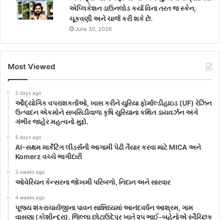
એપ્લિકેશન ડાઉનલોડ કર્યા વિના તરત જ સ્કેન,
ચૂકવણી અને ચાર્જ કરી શકે છે.
June 30, 2026
Most Viewed
2 days ago
ઔદ્યોગિક વપરાશકર્તાઓ, ખાસ કરીને યુરિયા ફોર્માલ્ડીહાઇડ (UF) રેઝિન
ઉત્પાદન એકમોને સબસિડીવાળા કૃષિ યુરિયાના કથિત ડાયવર્ઝન અંગે
ગંભીર જાહેર મહત્વનો મુદ્દો.
5 days ago
AI-સક્ષમ માર્કેટિંગ લીડર્સની આગામી પેઢી તૈયાર કરવા માટે MICA અને
Komerz વચ્ચે ભાગીદારી
3 weeks ago
ઓવેરિયન કેન્સરના જોખમી પરિબળો, નિદાન અને સારવાર
4 weeks ago
પૂજ્ય શંકરાચાર્યજીના પાવન સાન્નિધ્યમાં આનંદવર્ધન આશ્રમ, ગામ
વાસણા (કોશીન્દ્રા), જિલ્લા છોટાઉદેપુર ખાતે ૨૫ ભાઈ-બહેનોએ સ્વૈચ્છિક