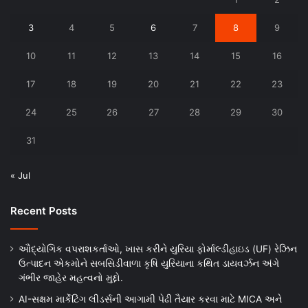
3
4
5
6
7
8
9
10
11
12
13
14
15
16
17
18
19
20
21
22
23
24
25
26
27
28
29
30
31
« Jul
Recent Posts
ઔદ્યોગિક વપરાશકર્તાઓ, ખાસ કરીને યુરિયા ફોર્માલ્ડીહાઇડ (UF) રેઝિન
ઉત્પાદન એકમોને સબસિડીવાળા કૃષિ યુરિયાના કથિત ડાયવર્ઝન અંગે
ગંભીર જાહેર મહત્વનો મુદ્દો.
AI-સક્ષમ માર્કેટિંગ લીડર્સની આગામી પેઢી તૈયાર કરવા માટે MICA અને