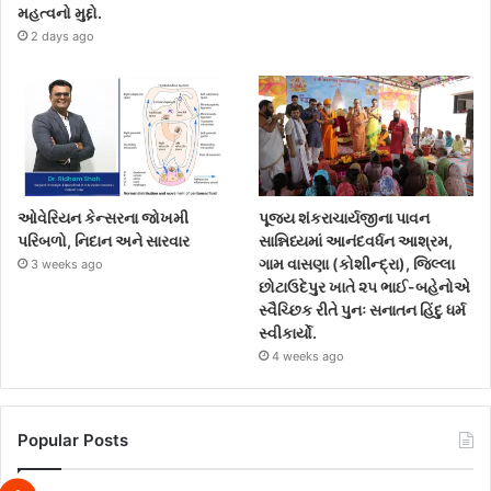
મહત્વનો મુદ્દો.
2 days ago
ઓવેરિયન કેન્સરના જોખમી
પૂજ્ય શંકરાચાર્યજીના પાવન
પરિબળો, નિદાન અને સારવાર
સાન્નિધ્યમાં આનંદવર્ધન આશ્રમ,
ગામ વાસણા (કોશીન્દ્રા), જિલ્લા
3 weeks ago
છોટાઉદેપુર ખાતે ૨૫ ભાઈ-બહેનોએ
સ્વૈચ્છિક રીતે પુનઃ સનાતન હિંદુ ધર્મ
સ્વીકાર્યો.
4 weeks ago
Popular Posts