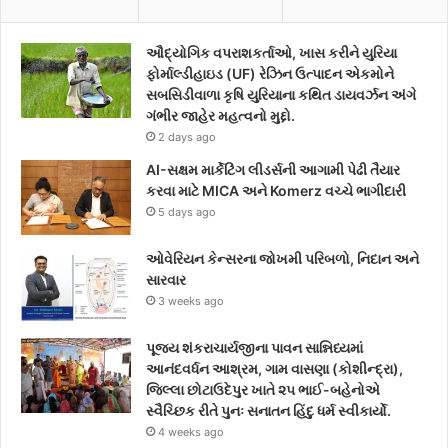
e
t
t
ઔદ્યોગિક વપરાશકર્તાઓ, ખાસ કરીને યુરિયા
b
t
a
ફોર્માલ્ડીહાઇડ (UF) રેઝિન ઉત્પાદન એકમોને
સબસિડીવાળા કૃષિ યુરિયાના કથિત ડાયવર્ઝન અંગે
o
e
g
ગંભીર જાહેર મહત્વનો મુદ્દો.
2 days ago
o
r
r
AI-સક્ષમ માર્કેટિંગ લીડર્સની આગામી પેઢી તૈયાર
k
a
કરવા માટે MICA અને Komerz વચ્ચે ભાગીદારી
5 days ago
m
ઓવેરિયન કેન્સરના જોખમી પરિબળો, નિદાન અને
સારવાર
3 weeks ago
પૂજ્ય શંકરાચાર્યજીના પાવન સાન્નિધ્યમાં
આનંદવર્ધન આશ્રમ, ગામ વાસણા (કોશીન્દ્રા),
જિલ્લા છોટાઉદેપુર ખાતે ૨૫ ભાઈ-બહેનોએ
સ્વૈચ્છિક રીતે પુનઃ સનાતન હિંદુ ધર્મ સ્વીકાર્યો.
4 weeks ago