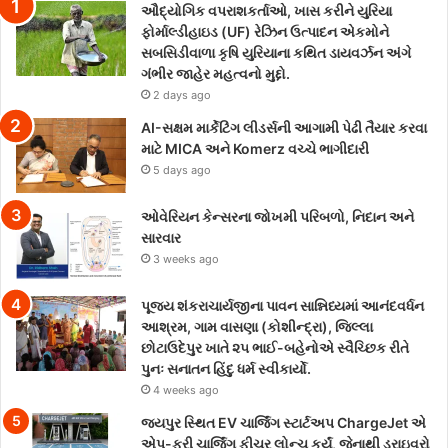
ઔદ્યોગિક વપરાશકર્તાઓ, ખાસ કરીને યુરિયા
ફોર્માલ્ડીહાઇડ (UF) રેઝિન ઉત્પાદન એકમોને
સબસિડીવાળા કૃષિ યુરિયાના કથિત ડાયવર્ઝન અંગે
ગંભીર જાહેર મહત્વનો મુદ્દો.
2 days ago
AI-સક્ષમ માર્કેટિંગ લીડર્સની આગામી પેઢી તૈયાર કરવા
માટે MICA અને Komerz વચ્ચે ભાગીદારી
5 days ago
ઓવેરિયન કેન્સરના જોખમી પરિબળો, નિદાન અને
સારવાર
3 weeks ago
પૂજ્ય શંકરાચાર્યજીના પાવન સાન્નિધ્યમાં આનંદવર્ધન
આશ્રમ, ગામ વાસણા (કોશીન્દ્રા), જિલ્લા
છોટાઉદેપુર ખાતે ૨૫ ભાઈ-બહેનોએ સ્વૈચ્છિક રીતે
પુનઃ સનાતન હિંદુ ધર્મ સ્વીકાર્યો.
4 weeks ago
જયપુર સ્થિત EV ચાર્જિંગ સ્ટાર્ટઅપ ChargeJet એ
એપ-ફ્રી ચાર્જિંગ ફીચર લોન્ચ કર્યું, જેનાથી ડ્રાઇવરો