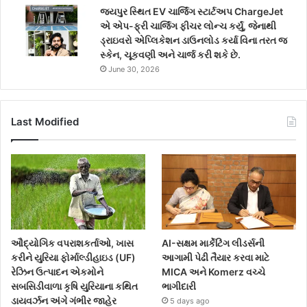
જયપુર સ્થિત EV ચાર્જિંગ સ્ટાર્ટઅપ ChargeJet
એ એપ-ફ્રી ચાર્જિંગ ફીચર લોન્ચ કર્યું, જેનાથી
ડ્રાઇવરો એપ્લિકેશન ડાઉનલોડ કર્યા વિના તરત જ
સ્કેન, ચૂકવણી અને ચાર્જ કરી શકે છે.
June 30, 2026
Last Modified
ઔદ્યોગિક વપરાશકર્તાઓ, ખાસ
AI-સક્ષમ માર્કેટિંગ લીડર્સની
કરીને યુરિયા ફોર્માલ્ડીહાઇડ (UF)
આગામી પેઢી તૈયાર કરવા માટે
રેઝિન ઉત્પાદન એકમોને
MICA અને Komerz વચ્ચે
સબસિડીવાળા કૃષિ યુરિયાના કથિત
ભાગીદારી
ડાયવર્ઝન અંગે ગંભીર જાહેર
5 days ago