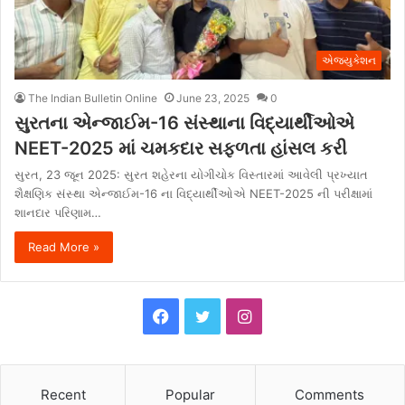
એજ્યુકેશન
The Indian Bulletin Online
June 23, 2025
0
સુરતના એન્જાઈમ-16 સંસ્થાના વિદ્યાર્થીઓએ
NEET-2025 માં ચમકદાર સફળતા હાંસલ કરી
સુરત, 23 જૂન 2025: સુરત શહેરના યોગીચોક વિસ્તારમાં આવેલી પ્રખ્યાત
શૈક્ષણિક સંસ્થા એન્જાઈમ-16 ના વિદ્યાર્થીઓએ NEET-2025 ની પરીક્ષામાં
શાનદાર પરિણામ…
Read More »
F
T
I
a
w
n
c
i
s
Recent
Popular
Comments