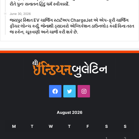
રીતે પુનઃ સનાતન હિંદુ ધર્મ સ્વીકાર્યો.
June 30, 2026
જયપુર સ્થિત EV ચાર્જિંગ સ્ટાર્ટઅપ ChargeJet એ એપ-ફ્રી ચાર્જિંગ
ફીચર લોન્ચ કર્યું, જેનાથી ડ્રાઇવરો એપ્લિકેશન ડાઉનલોડ કર્યા વિના તરત
જ સ્કેન, ચૂકવણી અને ચાર્જ કરી શકે છે.
Facebook
Twitter
Instagram
August 2026
M
T
W
T
F
S
S
1
2