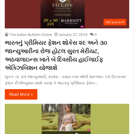
લાઈફસ્ટાઇલ
The Indian Bulletin Online
January 27, 2024
0
ભારતનું પ્રીમિયર ફેશન શોકેસ ૨૯ અને ૩૦
જાન્યુઆરીના રોજ હોટલ સુરત મેરીયટ,
અઠવાલાઇન્સ ખાતે બે દિવસીય હાઈલાઈફ
એક્ઝિબિશન યોજાશે
સુરત: તા. ૨૭ જાન્યુઆરી, ૨૦૨૪ : તમારા નવા વર્ષની શરૂઆત કરો ઉચ્ચત્તમ
ફેશન રીઝોલ્યુશન સાથે કારણ કે ભારતનું પ્રીમિયર ફેશન…
Read More »