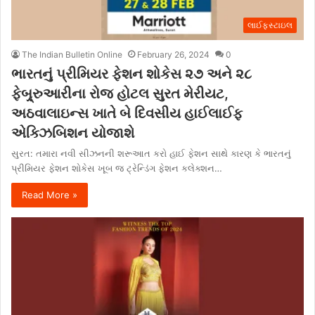
લાઈફસ્ટાઇલ
The Indian Bulletin Online
February 26, 2024
0
ભારતનું પ્રીમિયર ફેશન શોકેસ ૨૭ અને ૨૮
ફેબ્ર્રુઆરીના રોજ હોટલ સુરત મેરીયટ,
અઠવાલાઇન્સ ખાતે બે દિવસીય હાઈલાઈફ
એક્ઝિબિશન યોજાશે
સુરત: તમારા નવી સીઝનની શરૂઆત કરો હાઈ ફેશન સાથે કારણ કે ભારતનું
પ્રીમિયર ફેશન શોકેસ ખૂબ જ ટ્રેન્ડિંગ ફેશન કલેક્શન…
Read More »