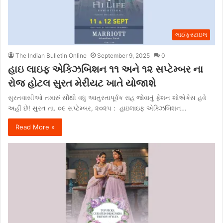
લાઈફસ્ટાઇલ
The Indian Bulletin Online
September 9, 2025
0
હાઇ લાઇફ એક્ઝિબિશન ૧૧ અને ૧૨ સપ્ટેમ્બર ના
રોજ હોટલ સુરત મેરીયટ ખાતે યોજાશે
સુરતવાસીઓ તમારું સૌથી વધુ આતુરતાપૂર્વક રાહ જોવાતું ફેશન શોએકેસ હવે
અહીં છે! સુરત તા. ૦૯ સપ્ટેમ્બર, ૨૦૨૫ : હાઇલાઇફ એક્ઝિબિશન…
Read More »