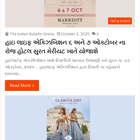
લાઈફસ્ટાઇલ
The Indian Bulletin Online
October 3, 2025
0
હાઇ લાઇફ એક્ઝિબિશન ૬ અને ૭ ઓક્ટોબર ના
રોજ હોટલ સુરત મેરીયટ ખાતે યોજાશે
હાઈલાઈફ એક્ઝીબીશન સાથે દિવાળીની શાનદાર ઉજવણી કરો સુરત તા. ૦૩
ઓક્ટોબર, ૨૦૨૫ : હાઇલાઇફ એક્ઝિબિશન દ્વારા દિવાળી ના તહેવારને
ધ્યાનમાં…
Read More »