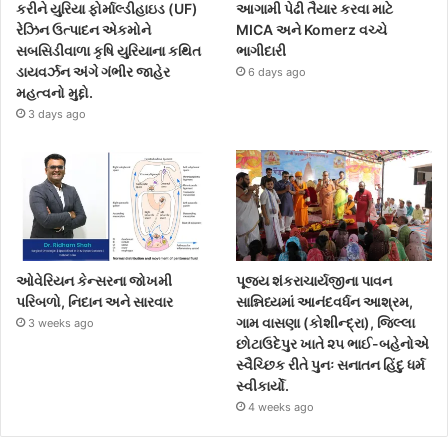
કરીને યુરિયા ફોર્માલ્ડીહાઇડ (UF)
આગામી પેઢી તૈયાર કરવા માટે
રેઝિન ઉત્પાદન એકમોને
MICA અને Komerz વચ્ચે
સબસિડીવાળા કૃષિ યુરિયાના કથિત
ભાગીદારી
ડાયવર્ઝન અંગે ગંભીર જાહેર
6 days ago
મહત્વનો મુદ્દો.
3 days ago
ઓવેરિયન કેન્સરના જોખમી
પૂજ્ય શંકરાચાર્યજીના પાવન
પરિબળો, નિદાન અને સારવાર
સાન્નિધ્યમાં આનંદવર્ધન આશ્રમ,
ગામ વાસણા (કોશીન્દ્રા), જિલ્લા
3 weeks ago
છોટાઉદેપુર ખાતે ૨૫ ભાઈ-બહેનોએ
સ્વૈચ્છિક રીતે પુનઃ સનાતન હિંદુ ધર્મ
સ્વીકાર્યો.
4 weeks ago