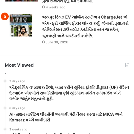
પુનઃ સનાતન હિંદુ ધર્મ સ્વીકાર્યો.
4 weeks ago
જયપુર સ્થિત EV ચાર્જિંગ સ્ટાર્ટઅપ ChargeJet એ
એપ-ફ્રી ચાર્જિંગ ફીચર લોન્ચ કર્યું, જેનાથી ડ્રાઇવરો
એપ્લિકેશન ડાઉનલોડ કર્યા વિના તરત જ સ્કેન,
ચૂકવણી અને ચાર્જ કરી શકે છે.
June 30, 2026
Most Viewed
3 days ago
ઔદ્યોગિક વપરાશકર્તાઓ, ખાસ કરીને યુરિયા ફોર્માલ્ડીહાઇડ (UF) રેઝિન
ઉત્પાદન એકમોને સબસિડીવાળા કૃષિ યુરિયાના કથિત ડાયવર્ઝન અંગે
ગંભીર જાહેર મહત્વનો મુદ્દો.
6 days ago
AI-સક્ષમ માર્કેટિંગ લીડર્સની આગામી પેઢી તૈયાર કરવા માટે MICA અને
Komerz વચ્ચે ભાગીદારી
3 weeks ago