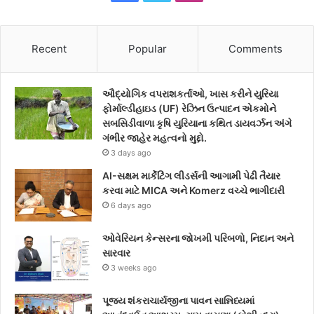
a
w
n
c
i
s
Recent
Popular
Comments
e
t
t
ઔદ્યોગિક વપરાશકર્તાઓ, ખાસ કરીને યુરિયા
b
t
a
ફોર્માલ્ડીહાઇડ (UF) રેઝિન ઉત્પાદન એકમોને
સબસિડીવાળા કૃષિ યુરિયાના કથિત ડાયવર્ઝન અંગે
o
e
g
ગંભીર જાહેર મહત્વનો મુદ્દો.
3 days ago
o
r
r
AI-સક્ષમ માર્કેટિંગ લીડર્સની આગામી પેઢી તૈયાર
k
a
કરવા માટે MICA અને Komerz વચ્ચે ભાગીદારી
6 days ago
m
ઓવેરિયન કેન્સરના જોખમી પરિબળો, નિદાન અને
સારવાર
3 weeks ago
પૂજ્ય શંકરાચાર્યજીના પાવન સાન્નિધ્યમાં