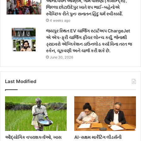
આનંદવર્ધન આશ્રમ, ગામ વાસણા (કોશીન્દ્રા),
જિલ્લા છોટાઉદેપુર ખાતે ૨૫ ભાઈ-બહેનોએ
સ્વૈચ્છિક રીતે પુનઃ સનાતન હિંદુ ધર્મ સ્વીકાર્યો.
4 weeks ago
જયપુર સ્થિત EV ચાર્જિંગ સ્ટાર્ટઅપ ChargeJet
એ એપ-ફ્રી ચાર્જિંગ ફીચર લોન્ચ કર્યું, જેનાથી
ડ્રાઇવરો એપ્લિકેશન ડાઉનલોડ કર્યા વિના તરત જ
સ્કેન, ચૂકવણી અને ચાર્જ કરી શકે છે.
June 30, 2026
Last Modified
ઔદ્યોગિક વપરાશકર્તાઓ, ખાસ
AI-સક્ષમ માર્કેટિંગ લીડર્સની