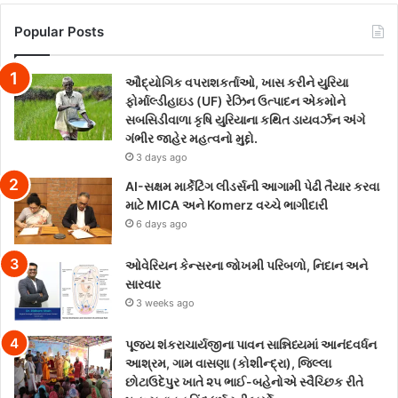
Popular Posts
ઔદ્યોગિક વપરાશકર્તાઓ, ખાસ કરીને યુરિયા
ફોર્માલ્ડીહાઇડ (UF) રેઝિન ઉત્પાદન એકમોને
સબસિડીવાળા કૃષિ યુરિયાના કથિત ડાયવર્ઝન અંગે
ગંભીર જાહેર મહત્વનો મુદ્દો.
3 days ago
AI-સક્ષમ માર્કેટિંગ લીડર્સની આગામી પેઢી તૈયાર કરવા
માટે MICA અને Komerz વચ્ચે ભાગીદારી
6 days ago
ઓવેરિયન કેન્સરના જોખમી પરિબળો, નિદાન અને
સારવાર
3 weeks ago
પૂજ્ય શંકરાચાર્યજીના પાવન સાન્નિધ્યમાં આનંદવર્ધન
આશ્રમ, ગામ વાસણા (કોશીન્દ્રા), જિલ્લા
છોટાઉદેપુર ખાતે ૨૫ ભાઈ-બહેનોએ સ્વૈચ્છિક રીતે