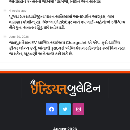
ઓવેરિયન કેન્સરના જોખમી પરિબળો, નિદાન અને સારવાર
4 weeks ago
પૂજ્ય શંકરાચાર્યજીના પાવન સાન્નિધ્યમાં આનંદવર્ધન આશ્રમ, ગામ
વાસણા (કોશીન્દ્રા), જિલ્લા છોટાઉદેપુર ખાતે ૨૫ ભાઈ-બહેનોએ સ્વૈચ્છિક
રીતે પુનઃ સનાતન હિંદુ ધર્મ સ્વીકાર્યો.
June 30, 2026
જયપુર સ્થિત EV ચાર્જિંગ સ્ટાર્ટઅપ ChargeJet એ એપ-ફ્રી ચાર્જિંગ
ફીચર લોન્ચ કર્યું, જેનાથી ડ્રાઇવરો એપ્લિકેશન ડાઉનલોડ કર્યા વિના તરત
જ સ્કેન, ચૂકવણી અને ચાર્જ કરી શકે છે.
Facebook
Twitter
Instagram
August 2026