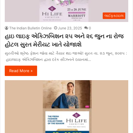
લાઈફસ્ટાઇલ
The Indian Bulletin Online
June 23, 2025
0
હાઇ લાઇફ એક્ઝિબિશન ૨૫ અને ૨૬ જુન ના રોજ
હોટલ સુરત મેરીયટ ખાતે યોજાશે
સુરતીઓ શ્રેષ્ઠ ફેશન જોવા માટે તૈયાર થઇ જાઓ! સુરત તા. ૨૩ જુન, ૨૦૨૫ :
હાઇલાઇફ એક્ઝિબિશન દ્વારા દરેક સીઝનને ધ્યાનમાં…
Read More »