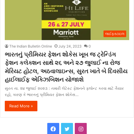
લાઈફસ્ટાઇલ
The Indian Bulletin Online
July 24, 2023
0
ભારતનું પ્રીમિયર ફેશન શોકેસ ખૂબ જ ટ્રેન્ડિંગ
ફેશન કલેક્શન સાથે ૨૬ અને ૨૭ જુલાઈ ના રોજ
મેરિયટ હોટલ, અઠવાલાઇન્સ, સુરત ખાતે બે દિવસીય
હાઈલાઈફ એક્ઝિબિશન યોજાશે
સુરત તા. ૨૪ જુલાઈ ૨૦૨૩ : તમારી લેટેસ્ટ ફેશનને ફ્લોન્ટ કરવા માટે તૈયાર
રહો, કારણ કે ભારતનું પ્રીમિયર ફેશન શોકેસ…
Read More »
F
T
I