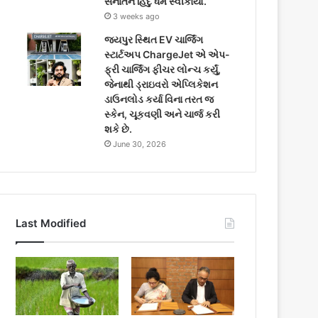
સનાતન હિંદુ ધર્મ સ્વીકાર્યો.
3 weeks ago
જયપુર સ્થિત EV ચાર્જિંગ
સ્ટાર્ટઅપ ChargeJet એ એપ-
ફ્રી ચાર્જિંગ ફીચર લોન્ચ કર્યું,
જેનાથી ડ્રાઇવરો એપ્લિકેશન
ડાઉનલોડ કર્યા વિના તરત જ
સ્કેન, ચૂકવણી અને ચાર્જ કરી
શકે છે.
June 30, 2026
Last Modified