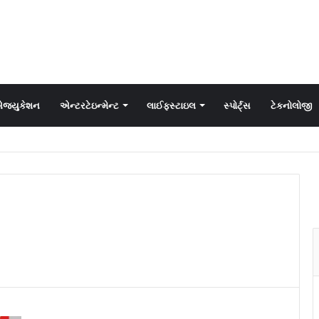
જ્યુકેશન
એન્ટરટેઇન્મેન્ટ
લાઈફસ્ટાઇલ
સ્પોર્ટ્સ
ટેકનોલોજી