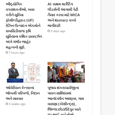
ઔદ્યોગિક
AI-સક્ષમ માર્કેટિંગ
વપરાશકર્તાઓ, ખાસ
લીડર્સની આગામી પેઢી
કરીને યુરિયા
તૈયાર કરવા માટે MICA
ફોર્માલ્ડીહાઇડ (UF)
અને Komerz વચ્ચે
રેઝિન ઉત્પાદન એકમોને
ભાગીદારી
સબસિડીવાળા કૃષિ
3 days ago
યુરિયાના કથિત ડાયવર્ઝન
અંગે ગંભીર જાહેર
મહત્વનો મુદ્દો.
7 hours ago
ઓવેરિયન કેન્સરના
પૂજ્ય શંકરાચાર્યજીના
જોખમી પરિબળો, નિદાન
પાવન સાન્નિધ્યમાં
અને સારવાર
આનંદવર્ધન આશ્રમ, ગામ
વાસણા (કોશીન્દ્રા),
3 weeks ago
જિલ્લા છોટાઉદેપુર ખાતે
૨૫ ભાઈ-બહેનોએ