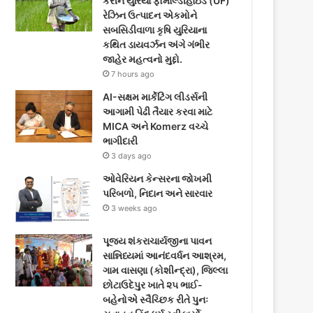
કરીને યુરિયા ફોર્માલ્ડીહાઇડ (UF)
o
e
g
રેઝિન ઉત્પાદન એકમોને
સબસિડીવાળા કૃષિ યુરિયાના
o
r
r
કથિત ડાયવર્ઝન અંગે ગંભીર
જાહેર મહત્વનો મુદ્દો.
k
a
7 hours ago
m
AI-સક્ષમ માર્કેટિંગ લીડર્સની
આગામી પેઢી તૈયાર કરવા માટે
MICA અને Komerz વચ્ચે
ભાગીદારી
3 days ago
ઓવેરિયન કેન્સરના જોખમી
પરિબળો, નિદાન અને સારવાર
3 weeks ago
પૂજ્ય શંકરાચાર્યજીના પાવન
સાન્નિધ્યમાં આનંદવર્ધન આશ્રમ,
ગામ વાસણા (કોશીન્દ્રા), જિલ્લા
છોટાઉદેપુર ખાતે ૨૫ ભાઈ-
બહેનોએ સ્વૈચ્છિક રીતે પુનઃ