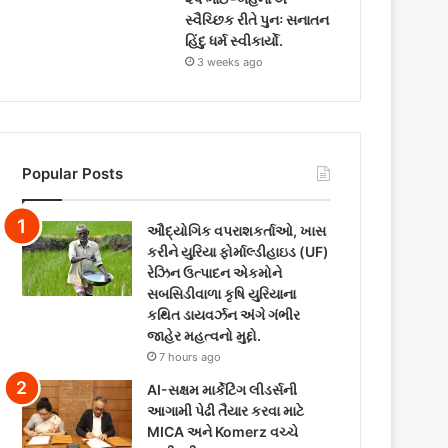
સ્વૈચ્છિક રીતે પુનઃ સનાતન
હિંદુ ધર્મ સ્વીકાર્યો.
3 weeks ago
Popular Posts
ઔદ્યોગિક વપરાશકર્તાઓ, ખાસ
કરીને યુરિયા ફોર્માલ્ડીહાઇડ (UF)
રેઝિન ઉત્પાદન એકમોને
સબસિડીવાળા કૃષિ યુરિયાના
કથિત ડાયવર્ઝન અંગે ગંભીર
જાહેર મહત્વનો મુદ્દો.
7 hours ago
AI-સક્ષમ માર્કેટિંગ લીડર્સની
આગામી પેઢી તૈયાર કરવા માટે
MICA અને Komerz વચ્ચે