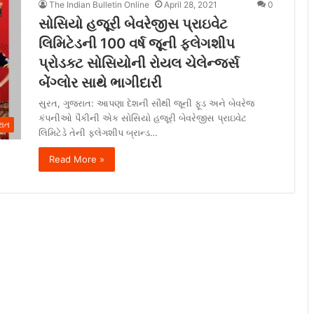
The Indian Bulletin Online
April 28, 2021
0
સોસિયો હજૂરી બેવરેજીસ પ્રાઇવેટ
લિમિટેડની 100 વર્ષ જૂની ફ્લેગશીપ
પ્રોડક્ટ સોસિયોની રોયલ ચેલેન્જર્સ
બેંગ્લોર સાથે ભાગીદારી
સુરત, ગુજરાત: આપણા દેશની સૌથી જૂની ફૂડ અને બેવરેજ
કંપનીઓ પૈકીની એક સોસિયો હજૂરી બેવરેજીસ પ્રાઇવેટ
રાત
લિમિટેડે તેની ફ્લેગશીપ બ્રાન્ડ…
Read More »