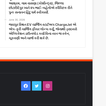
આશ્રમ, ગામ વાસણા (કોશીન્દ્રા), જિલ્લા
છોટાઉદેપુર ખાતે ૨૫ ભાઈ-બહેનોએ સ્વૈચ્છિક રીતે
પુનઃ સનાતન હિંદુ ધર્મ સ્વીકાર્યો.
June 30, 2026
જયપુર સ્થિત EV ચાર્જિંગ સ્ટાર્ટઅપ ChargeJet એ
એપ-ફ્રી ચાર્જિંગ ફીચર લોન્ચ કર્યું, જેનાથી ડ્રાઇવરો
એપ્લિકેશન ડાઉનલોડ કર્યા વિના તરત જ સ્કેન,
ચૂકવણી અને ચાર્જ કરી શકે છે.
Facebook
Twitter
Instagram