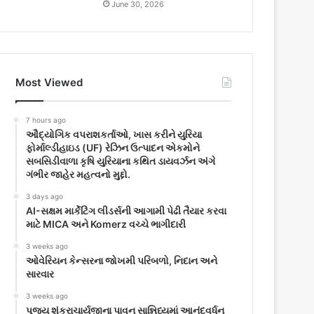
June 30, 2026
Most Viewed
7 hours ago
ઔદ્યોગિક વપરાશકર્તાઓ, ખાસ કરીને યુરિયા
ફોર્માલ્ડીહાઇડ (UF) રેઝિન ઉત્પાદન એકમોને
સબસિડીવાળા કૃષિ યુરિયાના કથિત ડાયવર્ઝન અંગે
ગંભીર જાહેર મહત્વનો મુદ્દો.
3 days ago
AI-સક્ષમ માર્કેટિંગ લીડર્સની આગામી પેઢી તૈયાર કરવા
માટે MICA અને Komerz વચ્ચે ભાગીદારી
3 weeks ago
ઓવેરિયન કેન્સરના જોખમી પરિબળો, નિદાન અને
સારવાર
3 weeks ago
પૂજ્ય શંકરાચાર્યજીના પાવન સાન્નિધ્યમાં આનંદવર્ધન