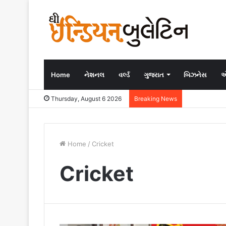
Home
નેશનલ
વર્લ્ડ
ગુજરાત
બિઝનેસ
એ
Thursday, August 6 2026
Breaking News
Home
/
Cricket
Cricket