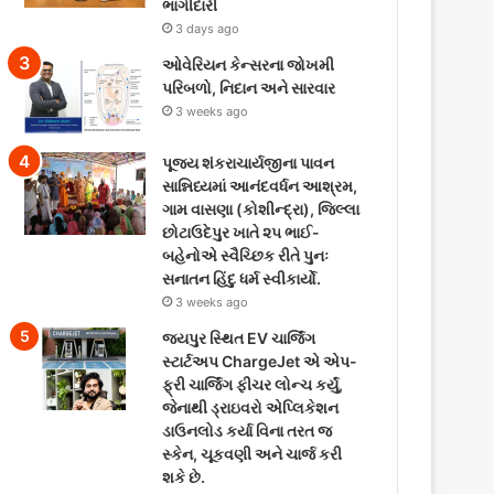
ભાગીદારી
3 days ago
ઓવેરિયન કેન્સરના જોખમી
પરિબળો, નિદાન અને સારવાર
3 weeks ago
પૂજ્ય શંકરાચાર્યજીના પાવન
સાન્નિધ્યમાં આનંદવર્ધન આશ્રમ,
ગામ વાસણા (કોશીન્દ્રા), જિલ્લા
છોટાઉદેપુર ખાતે ૨૫ ભાઈ-
બહેનોએ સ્વૈચ્છિક રીતે પુનઃ
સનાતન હિંદુ ધર્મ સ્વીકાર્યો.
3 weeks ago
જયપુર સ્થિત EV ચાર્જિંગ
સ્ટાર્ટઅપ ChargeJet એ એપ-
ફ્રી ચાર્જિંગ ફીચર લોન્ચ કર્યું,
જેનાથી ડ્રાઇવરો એપ્લિકેશન
ડાઉનલોડ કર્યા વિના તરત જ
સ્કેન, ચૂકવણી અને ચાર્જ કરી
શકે છે.