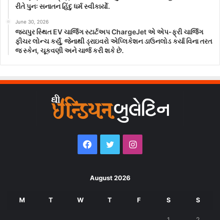
રીતે પુનઃ સનાતન હિંદુ ધર્મ સ્વીકાર્યો.
June 30, 2026
જયપુર સ્થિત EV ચાર્જિંગ સ્ટાર્ટઅપ ChargeJet એ એપ-ફ્રી ચાર્જિંગ
ફીચર લોન્ચ કર્યું, જેનાથી ડ્રાઇવરો એપ્લિકેશન ડાઉનલોડ કર્યા વિના તરત
જ સ્કેન, ચૂકવણી અને ચાર્જ કરી શકે છે.
Facebook
Twitter
Instagram
August 2026
M
T
W
T
F
S
S
1
2