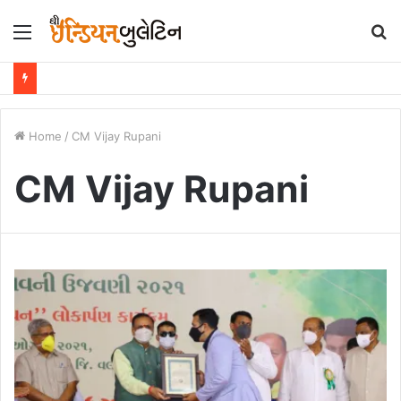
Menu
S
fo
Home
/
CM Vijay Rupani
CM Vijay Rupani