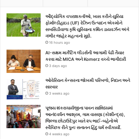
e
t
t
ઔદ્યોગિક વપરાશકર્તાઓ, ખાસ કરીને યુરિયા
b
t
a
ફોર્માલ્ડીહાઇડ (UF) રેઝિન ઉત્પાદન એકમોને
સબસિડીવાળા કૃષિ યુરિયાના કથિત ડાયવર્ઝન અંગે
o
e
g
ગંભીર જાહેર મહત્વનો મુદ્દો.
16 hours ago
o
r
r
AI-સક્ષમ માર્કેટિંગ લીડર્સની આગામી પેઢી તૈયાર
k
a
કરવા માટે MICA અને Komerz વચ્ચે ભાગીદારી
3 days ago
m
ઓવેરિયન કેન્સરના જોખમી પરિબળો, નિદાન અને
સારવાર
3 weeks ago
પૂજ્ય શંકરાચાર્યજીના પાવન સાન્નિધ્યમાં
આનંદવર્ધન આશ્રમ, ગામ વાસણા (કોશીન્દ્રા),
જિલ્લા છોટાઉદેપુર ખાતે ૨૫ ભાઈ-બહેનોએ
સ્વૈચ્છિક રીતે પુનઃ સનાતન હિંદુ ધર્મ સ્વીકાર્યો.
4 weeks ago