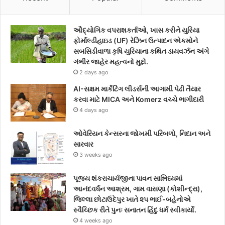
e
t
t
ઔદ્યોગિક વપરાશકર્તાઓ, ખાસ કરીને યુરિયા
b
t
a
ફોર્માલ્ડીહાઇડ (UF) રેઝિન ઉત્પાદન એકમોને
સબસિડીવાળા કૃષિ યુરિયાના કથિત ડાયવર્ઝન અંગે
o
e
g
ગંભીર જાહેર મહત્વનો મુદ્દો.
2 days ago
o
r
r
AI-સક્ષમ માર્કેટિંગ લીડર્સની આગામી પેઢી તૈયાર
k
a
કરવા માટે MICA અને Komerz વચ્ચે ભાગીદારી
4 days ago
m
ઓવેરિયન કેન્સરના જોખમી પરિબળો, નિદાન અને
સારવાર
3 weeks ago
પૂજ્ય શંકરાચાર્યજીના પાવન સાન્નિધ્યમાં
આનંદવર્ધન આશ્રમ, ગામ વાસણા (કોશીન્દ્રા),
જિલ્લા છોટાઉદેપુર ખાતે ૨૫ ભાઈ-બહેનોએ
સ્વૈચ્છિક રીતે પુનઃ સનાતન હિંદુ ધર્મ સ્વીકાર્યો.
4 weeks ago