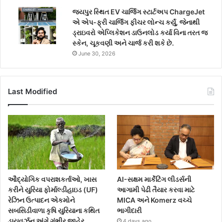
જયપુર સ્થિત EV ચાર્જિંગ સ્ટાર્ટઅપ ChargeJet
એ એપ-ફ્રી ચાર્જિંગ ફીચર લોન્ચ કર્યું, જેનાથી
ડ્રાઇવરો એપ્લિકેશન ડાઉનલોડ કર્યા વિના તરત જ
સ્કેન, ચૂકવણી અને ચાર્જ કરી શકે છે.
June 30, 2026
Last Modified
ઔદ્યોગિક વપરાશકર્તાઓ, ખાસ
AI-સક્ષમ માર્કેટિંગ લીડર્સની
કરીને યુરિયા ફોર્માલ્ડીહાઇડ (UF)
આગામી પેઢી તૈયાર કરવા માટે
રેઝિન ઉત્પાદન એકમોને
MICA અને Komerz વચ્ચે
સબસિડીવાળા કૃષિ યુરિયાના કથિત
ભાગીદારી
ડાયવર્ઝન અંગે ગંભીર જાહેર
4 days ago