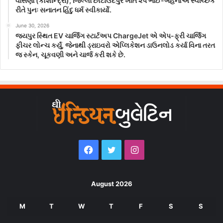
વાસણા (કોશીન્દ્રા), જિલ્લા છોટાઉદેપુર ખાતે ૨૫ ભાઈ-બહેનોએ સ્વૈચ્છિક
રીતે પુનઃ સનાતન હિંદુ ધર્મ સ્વીકાર્યો.
June 30, 2026
જયપુર સ્થિત EV ચાર્જિંગ સ્ટાર્ટઅપ ChargeJet એ એપ-ફ્રી ચાર્જિંગ
ફીચર લોન્ચ કર્યું, જેનાથી ડ્રાઇવરો એપ્લિકેશન ડાઉનલોડ કર્યા વિના તરત
જ સ્કેન, ચૂકવણી અને ચાર્જ કરી શકે છે.
Facebook
Twitter
Instagram
August 2026
M
T
W
T
F
S
S