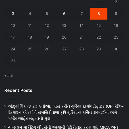
1
2
3
4
5
6
7
8
9
10
11
12
13
14
15
16
17
18
19
20
21
22
23
24
25
26
27
28
29
30
31
« Jul
Recent Posts
ઔદ્યોગિક વપરાશકર્તાઓ, ખાસ કરીને યુરિયા ફોર્માલ્ડીહાઇડ (UF) રેઝિન
ઉત્પાદન એકમોને સબસિડીવાળા કૃષિ યુરિયાના કથિત ડાયવર્ઝન અંગે
ગંભીર જાહેર મહત્વનો મુદ્દો.
AI-સક્ષમ માર્કેટિંગ લીડર્સની આગામી પેઢી તૈયાર કરવા માટે MICA અને