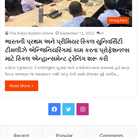
એજ્યુકેશન
The Indian Bulletin Online
September 13, 2022
0
ભારતની પ્રથમ અને પ્રીમિયર સ્કિલ યુનિવર્સિટી
ટીમલીઝે એન્જિનિયરિંગમાં કામ કરતા પ્રોફેશનલ્સ
માટે સ્કિલ એન્હાન્સમેન્ટ ટ્રેનિંગ શરૂ કરી
વડોદરા (ગુજરાત): ટેક્નોલજીના યુગમાં અને સ્પર્ધાત્મકત્તાના સમયમાં હવે માત્ર
ઉચ્ચ અભ્યાસ જ આવશ્યક નથી પરંતુ તેની સાથે રોજગાર મુદ્દે તાલીમ…
Read More »
F
T
I
a
w
n
c
i
s
Recent
Popular
Comments