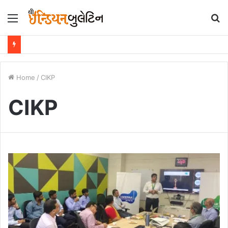
Menu
S
fo
Home
/
CIKP
CIKP