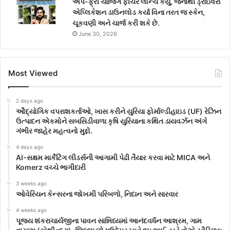
એપ-ફ્રી ચાર્જિંગ ફીચર લોન્ચ કર્યું, જેનાથી ડ્રાઇવરો
એપ્લિકેશન ડાઉનલોડ કર્યા વિના તરત જ સ્કેન,
ચૂકવણી અને ચાર્જ કરી શકે છે.
June 30, 2026
Most Viewed
2 days ago
ઔદ્યોગિક વપરાશકર્તાઓ, ખાસ કરીને યુરિયા ફોર્માલ્ડીહાઇડ (UF) રેઝિન
ઉત્પાદન એકમોને સબસિડીવાળા કૃષિ યુરિયાના કથિત ડાયવર્ઝન અંગે
ગંભીર જાહેર મહત્વનો મુદ્દો.
4 days ago
AI-સક્ષમ માર્કેટિંગ લીડર્સની આગામી પેઢી તૈયાર કરવા માટે MICA અને
Komerz વચ્ચે ભાગીદારી
3 weeks ago
ઓવેરિયન કેન્સરના જોખમી પરિબળો, નિદાન અને સારવાર
4 weeks ago
પૂજ્ય શંકરાચાર્યજીના પાવન સાન્નિધ્યમાં આનંદવર્ધન આશ્રમ, ગામ