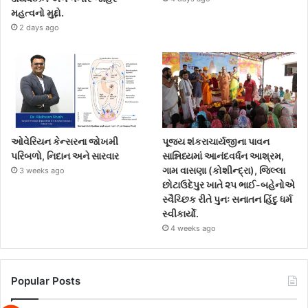
મહત્વનો મુદ્દો.
2 days ago
ઓવેરિયન કેન્સરના જોખમી
પૂજ્ય શંકરાચાર્યજીના પાવન
પરિબળો, નિદાન અને સારવાર
સાન્નિધ્યમાં આનંદવર્ધન આશ્રમ,
ગામ વાસણા (કોશીન્દ્રા), જિલ્લા
3 weeks ago
છોટાઉદેપુર ખાતે ૨૫ ભાઈ-બહેનોએ
સ્વૈચ્છિક રીતે પુનઃ સનાતન હિંદુ ધર્મ
સ્વીકાર્યો.
4 weeks ago
Popular Posts