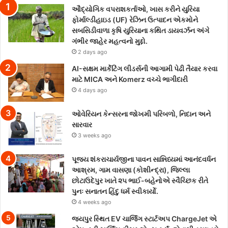
ઔદ્યોગિક વપરાશકર્તાઓ, ખાસ કરીને યુરિયા
ફોર્માલ્ડીહાઇડ (UF) રેઝિન ઉત્પાદન એકમોને
સબસિડીવાળા કૃષિ યુરિયાના કથિત ડાયવર્ઝન અંગે
ગંભીર જાહેર મહત્વનો મુદ્દો.
2 days ago
AI-સક્ષમ માર્કેટિંગ લીડર્સની આગામી પેઢી તૈયાર કરવા
માટે MICA અને Komerz વચ્ચે ભાગીદારી
4 days ago
ઓવેરિયન કેન્સરના જોખમી પરિબળો, નિદાન અને
સારવાર
3 weeks ago
પૂજ્ય શંકરાચાર્યજીના પાવન સાન્નિધ્યમાં આનંદવર્ધન
આશ્રમ, ગામ વાસણા (કોશીન્દ્રા), જિલ્લા
છોટાઉદેપુર ખાતે ૨૫ ભાઈ-બહેનોએ સ્વૈચ્છિક રીતે
પુનઃ સનાતન હિંદુ ધર્મ સ્વીકાર્યો.
4 weeks ago
જયપુર સ્થિત EV ચાર્જિંગ સ્ટાર્ટઅપ ChargeJet એ