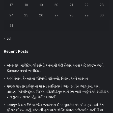
17
18
19
20
21
22
23
24
25
26
27
28
29
30
31
« Jul
Recent Posts
AI-સક્ષમ માર્કેટિંગ લીડર્સની આગામી પેઢી તૈયાર કરવા માટે MICA અને
Komerz વચ્ચે ભાગીદારી
ઓવેરિયન કેન્સરના જોખમી પરિબળો, નિદાન અને સારવાર
પૂજ્ય શંકરાચાર્યજીના પાવન સાન્નિધ્યમાં આનંદવર્ધન આશ્રમ, ગામ
વાસણા (કોશીન્દ્રા), જિલ્લા છોટાઉદેપુર ખાતે ૨૫ ભાઈ-બહેનોએ સ્વૈચ્છિક
રીતે પુનઃ સનાતન હિંદુ ધર્મ સ્વીકાર્યો.
જયપુર સ્થિત EV ચાર્જિંગ સ્ટાર્ટઅપ ChargeJet એ એપ-ફ્રી ચાર્જિંગ
ફીચર લોન્ચ કર્યું, જેનાથી ડ્રાઇવરો એપ્લિકેશન ડાઉનલોડ કર્યા વિના