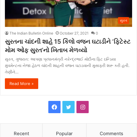
સુરત
The Indian Bulletin Online
October 27, 2021
0
સુરતના ચાંદની શાહે 15 કિલો વજન ઘટાડીને ‘ફિટેસ્ટ
મોમ ઓફ સુરત’નો ખિતાબ મેળવ્યો
સુરત, ગુજરાત: આપણા પ્રધાનમંત્રી નરેન્દ્રભાઈ મોદીના ફિટ ઇન્ડિયા
મુંવમેન્ટના નેજા હેઠળ ચાંદની શાહની વજન ઘટાડવાની મુસાફરી શરૂ કરી હતી.
તેણીને…
Read More »
F
T
I
a
w
n
c
i
s
Recent
Popular
Comments