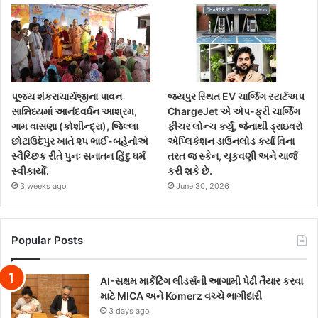
પૂજ્ય શંકરાચાર્યજીના પાવન
જયપુર સ્થિત EV ચાર્જિંગ સ્ટાર્ટઅપ
સાન્નિધ્યમાં આનંદવર્ધન આશ્રમ,
ChargeJet એ એપ-ફ્રી ચાર્જિંગ
ગામ વાસણા (કોશીન્દ્રા), જિલ્લા
ફીચર લોન્ચ કર્યું, જેનાથી ડ્રાઇવરો
છોટાઉદેપુર ખાતે ૨૫ ભાઈ-બહેનોએ
એપ્લિકેશન ડાઉનલોડ કર્યા વિના
સ્વૈચ્છિક રીતે પુનઃ સનાતન હિંદુ ધર્મ
તરત જ સ્કેન, ચૂકવણી અને ચાર્જ
સ્વીકાર્યો.
કરી શકે છે.
3 weeks ago
June 30, 2026
Popular Posts
AI-સક્ષમ માર્કેટિંગ લીડર્સની આગામી પેઢી તૈયાર કરવા
માટે MICA અને Komerz વચ્ચે ભાગીદારી
3 days ago