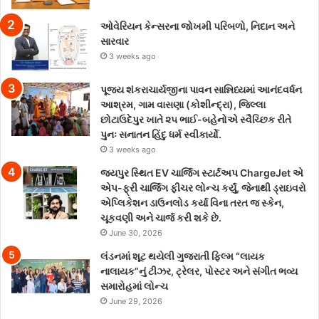
ઓવેરિયન કેન્સરના જોખમી પરિબળો, નિદાન અને
સારવાર
3 weeks ago
પૂજ્ય શંકરાચાર્યજીના પાવન સાન્નિધ્યમાં આનંદવર્ધન
આશ્રમ, ગામ વાસણા (કોશીન્દ્રા), જિલ્લા
છોટાઉદેપુર ખાતે ૨૫ ભાઈ-બહેનોએ સ્વૈચ્છિક રીતે
પુનઃ સનાતન હિંદુ ધર્મ સ્વીકાર્યો.
3 weeks ago
જયપુર સ્થિત EV ચાર્જિંગ સ્ટાર્ટઅપ ChargeJet એ
એપ-ફ્રી ચાર્જિંગ ફીચર લોન્ચ કર્યું, જેનાથી ડ્રાઇવરો
એપ્લિકેશન ડાઉનલોડ કર્યા વિના તરત જ સ્કેન,
ચૂકવણી અને ચાર્જ કરી શકે છે.
June 30, 2026
લંડનમાં શૂટ થયેલી ગુજરાતી ફિલ્મ “લાયક
નાલાયક”નું ટીઝર, ટ્રેલર, પોસ્ટર અને સંગીત ભવ્ય
સમારોહમાં લોન્ચ
June 29, 2026