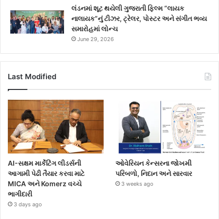
લંડનમાં શૂટ થયેલી ગુજરાતી ફિલ્મ “લાયક
નાલાયક”નું ટીઝર, ટ્રેલર, પોસ્ટર અને સંગીત ભવ્ય
સમારોહમાં લોન્ચ
June 29, 2026
Last Modified
AI-સક્ષમ માર્કેટિંગ લીડર્સની
ઓવેરિયન કેન્સરના જોખમી
આગામી પેઢી તૈયાર કરવા માટે
પરિબળો, નિદાન અને સારવાર
MICA અને Komerz વચ્ચે
3 weeks ago
ભાગીદારી
3 days ago