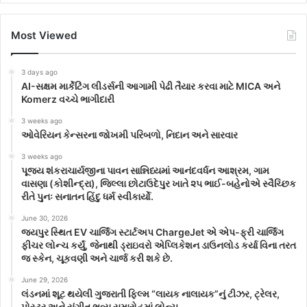
Most Viewed
3 days ago
AI-સક્ષમ માર્કેટિંગ લીડર્સની આગામી પેઢી તૈયાર કરવા માટે MICA અને
Komerz વચ્ચે ભાગીદારી
3 weeks ago
ઓવેરિયન કેન્સરના જોખમી પરિબળો, નિદાન અને સારવાર
3 weeks ago
પૂજ્ય શંકરાચાર્યજીના પાવન સાન્નિધ્યમાં આનંદવર્ધન આશ્રમ, ગામ
વાસણા (કોશીન્દ્રા), જિલ્લા છોટાઉદેપુર ખાતે ૨૫ ભાઈ-બહેનોએ સ્વૈચ્છિક
રીતે પુનઃ સનાતન હિંદુ ધર્મ સ્વીકાર્યો.
June 30, 2026
જયપુર સ્થિત EV ચાર્જિંગ સ્ટાર્ટઅપ ChargeJet એ એપ-ફ્રી ચાર્જિંગ
ફીચર લોન્ચ કર્યું, જેનાથી ડ્રાઇવરો એપ્લિકેશન ડાઉનલોડ કર્યા વિના તરત
જ સ્કેન, ચૂકવણી અને ચાર્જ કરી શકે છે.
June 29, 2026
લંડનમાં શૂટ થયેલી ગુજરાતી ફિલ્મ “લાયક નાલાયક”નું ટીઝર, ટ્રેલર,
પોસ્ટર અને સંગીત ભવ્ય સમારોહમાં લોન્ચ