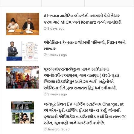
e
t
t
AI-સક્ષમ માર્કેટિંગ લીડર્સની આગામી પેઢી તૈયાર
b
t
a
કરવા માટે MICA અને Komerz વચ્ચે ભાગીદારી
3 days ago
o
e
g
o
r
r
ઓવેરિયન કેન્સરના જોખમી પરિબળો, નિદાન અને
સારવાર
k
a
3 weeks ago
m
પૂજ્ય શંકરાચાર્યજીના પાવન સાન્નિધ્યમાં
આનંદવર્ધન આશ્રમ, ગામ વાસણા (કોશીન્દ્રા),
જિલ્લા છોટાઉદેપુર ખાતે ૨૫ ભાઈ-બહેનોએ
સ્વૈચ્છિક રીતે પુનઃ સનાતન હિંદુ ધર્મ સ્વીકાર્યો.
3 weeks ago
જયપુર સ્થિત EV ચાર્જિંગ સ્ટાર્ટઅપ ChargeJet
એ એપ-ફ્રી ચાર્જિંગ ફીચર લોન્ચ કર્યું, જેનાથી
ડ્રાઇવરો એપ્લિકેશન ડાઉનલોડ કર્યા વિના તરત જ
સ્કેન, ચૂકવણી અને ચાર્જ કરી શકે છે.
June 30, 2026