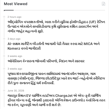
Most Viewed
2 hours ago
ઔદ્યોગિક વપરાશકર્તાઓ, ખાસ કરીને યુરિયા ફોર્માલ્ડીહાઇડ (UF) રેઝિન
ઉત્પાદન એકમોને સબસિડીવાળા કૃષિ યુરિયાના કથિત ડાયવર્ઝન અંગે
ગંભીર જાહેર મહત્વનો મુદ્દો.
3 days ago
AI-સક્ષમ માર્કેટિંગ લીડર્સની આગામી પેઢી તૈયાર કરવા માટે MICA અને
Komerz વચ્ચે ભાગીદારી
3 weeks ago
ઓવેરિયન કેન્સરના જોખમી પરિબળો, નિદાન અને સારવાર
3 weeks ago
પૂજ્ય શંકરાચાર્યજીના પાવન સાન્નિધ્યમાં આનંદવર્ધન આશ્રમ, ગામ
વાસણા (કોશીન્દ્રા), જિલ્લા છોટાઉદેપુર ખાતે ૨૫ ભાઈ-બહેનોએ સ્વૈચ્છિક
રીતે પુનઃ સનાતન હિંદુ ધર્મ સ્વીકાર્યો.
June 30, 2026
જયપુર સ્થિત EV ચાર્જિંગ સ્ટાર્ટઅપ ChargeJet એ એપ-ફ્રી ચાર્જિંગ
ફીચર લોન્ચ કર્યું, જેનાથી ડ્રાઇવરો એપ્લિકેશન ડાઉનલોડ કર્યા વિના તરત
જ સ્કેન, ચૂકવણી અને ચાર્જ કરી શકે છે.