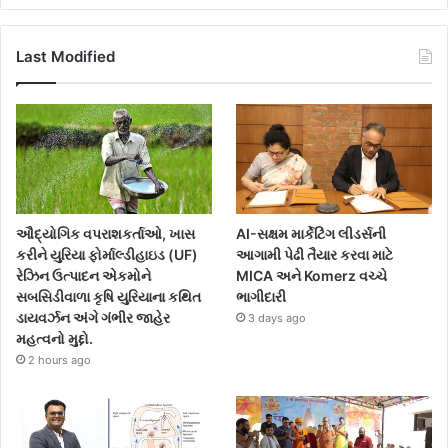
Last Modified
ઔદ્યોગિક વપરાશકર્તાઓ, ખાસ
AI-સક્ષમ માર્કેટિંગ લીડર્સની
કરીને યુરિયા ફોર્માલ્ડીહાઇડ (UF)
આગામી પેઢી તૈયાર કરવા માટે
રેઝિન ઉત્પાદન એકમોને
MICA અને Komerz વચ્ચે
સબસિડીવાળા કૃષિ યુરિયાના કથિત
ભાગીદારી
ડાયવર્ઝન અંગે ગંભીર જાહેર
3 days ago
મહત્વનો મુદ્દો.
2 hours ago