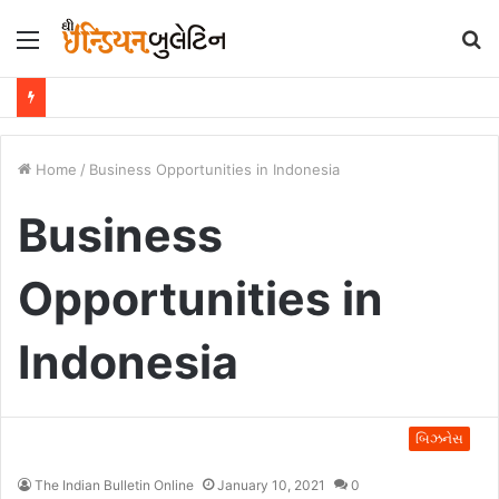
Menu
S
fo
Home
/
Business Opportunities in Indonesia
Business
Opportunities in
Indonesia
બિઝનેસ
The Indian Bulletin Online
January 10, 2021
0