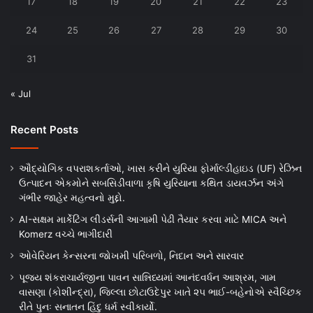
17
18
19
20
21
22
23
24
25
26
27
28
29
30
31
« Jul
Recent Posts
ઔદ્યોગિક વપરાશકર્તાઓ, ખાસ કરીને યુરિયા ફોર્માલ્ડીહાઇડ (UF) રેઝિન
ઉત્પાદન એકમોને સબસિડીવાળા કૃષિ યુરિયાના કથિત ડાયવર્ઝન અંગે
ગંભીર જાહેર મહત્વનો મુદ્દો.
AI-સક્ષમ માર્કેટિંગ લીડર્સની આગામી પેઢી તૈયાર કરવા માટે MICA અને
Komerz વચ્ચે ભાગીદારી
ઓવેરિયન કેન્સરના જોખમી પરિબળો, નિદાન અને સારવાર
પૂજ્ય શંકરાચાર્યજીના પાવન સાન્નિધ્યમાં આનંદવર્ધન આશ્રમ, ગામ
વાસણા (કોશીન્દ્રા), જિલ્લા છોટાઉદેપુર ખાતે ૨૫ ભાઈ-બહેનોએ સ્વૈચ્છિક
રીતે પુનઃ સનાતન હિંદુ ધર્મ સ્વીકાર્યો.