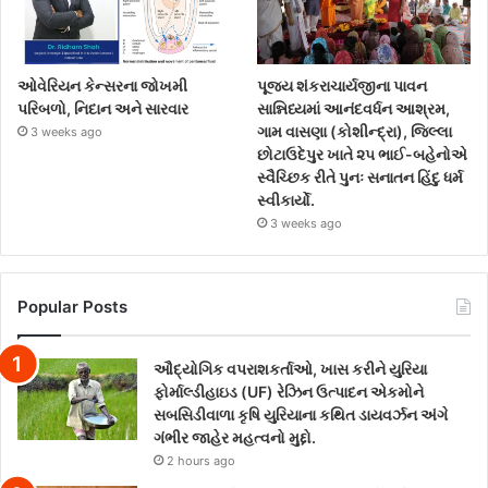
ઓવેરિયન કેન્સરના જોખમી
પૂજ્ય શંકરાચાર્યજીના પાવન
પરિબળો, નિદાન અને સારવાર
સાન્નિધ્યમાં આનંદવર્ધન આશ્રમ,
ગામ વાસણા (કોશીન્દ્રા), જિલ્લા
3 weeks ago
છોટાઉદેપુર ખાતે ૨૫ ભાઈ-બહેનોએ
સ્વૈચ્છિક રીતે પુનઃ સનાતન હિંદુ ધર્મ
સ્વીકાર્યો.
3 weeks ago
Popular Posts
ઔદ્યોગિક વપરાશકર્તાઓ, ખાસ કરીને યુરિયા
ફોર્માલ્ડીહાઇડ (UF) રેઝિન ઉત્પાદન એકમોને
સબસિડીવાળા કૃષિ યુરિયાના કથિત ડાયવર્ઝન અંગે
ગંભીર જાહેર મહત્વનો મુદ્દો.
2 hours ago