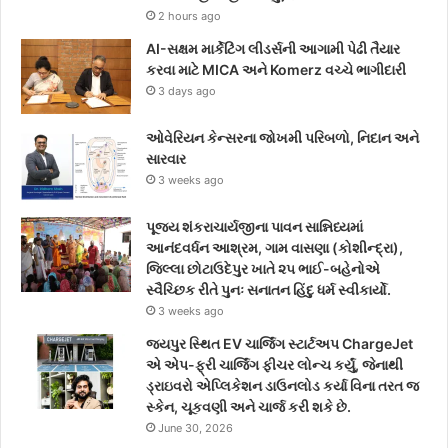
2 hours ago
o
r
r
AI-સક્ષમ માર્કેટિંગ લીડર્સની આગામી પેઢી તૈયાર
k
a
કરવા માટે MICA અને Komerz વચ્ચે ભાગીદારી
3 days ago
m
ઓવેરિયન કેન્સરના જોખમી પરિબળો, નિદાન અને
સારવાર
3 weeks ago
પૂજ્ય શંકરાચાર્યજીના પાવન સાન્નિધ્યમાં
આનંદવર્ધન આશ્રમ, ગામ વાસણા (કોશીન્દ્રા),
જિલ્લા છોટાઉદેપુર ખાતે ૨૫ ભાઈ-બહેનોએ
સ્વૈચ્છિક રીતે પુનઃ સનાતન હિંદુ ધર્મ સ્વીકાર્યો.
3 weeks ago
જયપુર સ્થિત EV ચાર્જિંગ સ્ટાર્ટઅપ ChargeJet
એ એપ-ફ્રી ચાર્જિંગ ફીચર લોન્ચ કર્યું, જેનાથી
ડ્રાઇવરો એપ્લિકેશન ડાઉનલોડ કર્યા વિના તરત જ
સ્કેન, ચૂકવણી અને ચાર્જ કરી શકે છે.
June 30, 2026