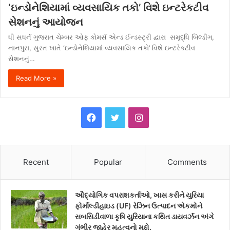
‘ઇન્ડોનેશિયામાં વ્યવસાયિક તકો’ વિશે ઇન્ટરેકટીવ
સેશનનું આયોજન
ધી સધર્ન ગુજરાત ચેમ્બર ઓફ કોમર્સ એન્ડ ઈન્ડસ્ટ્રી દ્વારા સમૃદ્ધિ બિલ્ડીંગ,
નાનપુરા, સુરત ખાતે ‘ઇન્ડોનેશિયામાં વ્યવસાયિક તકો’ વિશે ઇન્ટરેકટીવ
સેશનનું…
Read More »
F
T
I
a
w
n
c
i
s
Recent
Popular
Comments
e
t
t
ઔદ્યોગિક વપરાશકર્તાઓ, ખાસ કરીને યુરિયા
b
t
a
ફોર્માલ્ડીહાઇડ (UF) રેઝિન ઉત્પાદન એકમોને
સબસિડીવાળા કૃષિ યુરિયાના કથિત ડાયવર્ઝન અંગે
o
e
g
ગંભીર જાહેર મહત્વનો મુદ્દો.