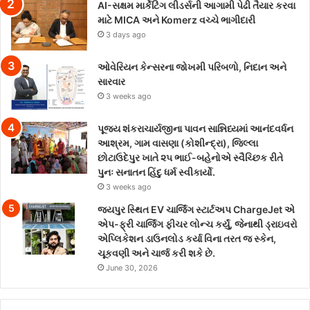
AI-સક્ષમ માર્કેટિંગ લીડર્સની આગામી પેઢી તૈયાર કરવા
માટે MICA અને Komerz વચ્ચે ભાગીદારી
3 days ago
ઓવેરિયન કેન્સરના જોખમી પરિબળો, નિદાન અને
સારવાર
3 weeks ago
પૂજ્ય શંકરાચાર્યજીના પાવન સાન્નિધ્યમાં આનંદવર્ધન
આશ્રમ, ગામ વાસણા (કોશીન્દ્રા), જિલ્લા
છોટાઉદેપુર ખાતે ૨૫ ભાઈ-બહેનોએ સ્વૈચ્છિક રીતે
પુનઃ સનાતન હિંદુ ધર્મ સ્વીકાર્યો.
3 weeks ago
જયપુર સ્થિત EV ચાર્જિંગ સ્ટાર્ટઅપ ChargeJet એ
એપ-ફ્રી ચાર્જિંગ ફીચર લોન્ચ કર્યું, જેનાથી ડ્રાઇવરો
એપ્લિકેશન ડાઉનલોડ કર્યા વિના તરત જ સ્કેન,
ચૂકવણી અને ચાર્જ કરી શકે છે.
June 30, 2026