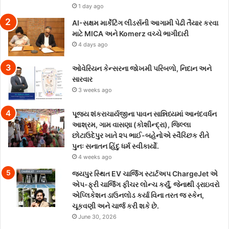
1 day ago
AI-સક્ષમ માર્કેટિંગ લીડર્સની આગામી પેઢી તૈયાર કરવા
માટે MICA અને Komerz વચ્ચે ભાગીદારી
4 days ago
ઓવેરિયન કેન્સરના જોખમી પરિબળો, નિદાન અને
સારવાર
3 weeks ago
પૂજ્ય શંકરાચાર્યજીના પાવન સાન્નિધ્યમાં આનંદવર્ધન
આશ્રમ, ગામ વાસણા (કોશીન્દ્રા), જિલ્લા
છોટાઉદેપુર ખાતે ૨૫ ભાઈ-બહેનોએ સ્વૈચ્છિક રીતે
પુનઃ સનાતન હિંદુ ધર્મ સ્વીકાર્યો.
4 weeks ago
જયપુર સ્થિત EV ચાર્જિંગ સ્ટાર્ટઅપ ChargeJet એ
એપ-ફ્રી ચાર્જિંગ ફીચર લોન્ચ કર્યું, જેનાથી ડ્રાઇવરો
એપ્લિકેશન ડાઉનલોડ કર્યા વિના તરત જ સ્કેન,
ચૂકવણી અને ચાર્જ કરી શકે છે.
June 30, 2026