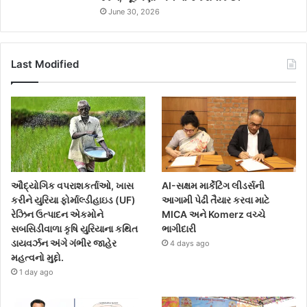
June 30, 2026
Last Modified
ઔદ્યોગિક વપરાશકર્તાઓ, ખાસ
AI-સક્ષમ માર્કેટિંગ લીડર્સની
કરીને યુરિયા ફોર્માલ્ડીહાઇડ (UF)
આગામી પેઢી તૈયાર કરવા માટે
રેઝિન ઉત્પાદન એકમોને
MICA અને Komerz વચ્ચે
સબસિડીવાળા કૃષિ યુરિયાના કથિત
ભાગીદારી
ડાયવર્ઝન અંગે ગંભીર જાહેર
4 days ago
મહત્વનો મુદ્દો.
1 day ago