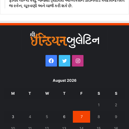
ફીચર લોન્ચ કર્યું, જેનાથી ડ્રાઇવરો એપ્લિકેશન ડાઉનલોડ કર્યા વિના તરત
જ સ્કેન, ચૂકવણી અને ચાર્જ કરી શકે છે.
Facebook
Twitter
Instagram
August 2026
M
T
W
T
F
S
S
1
2
3
4
5
6
7
8
9
10
11
12
13
14
15
16