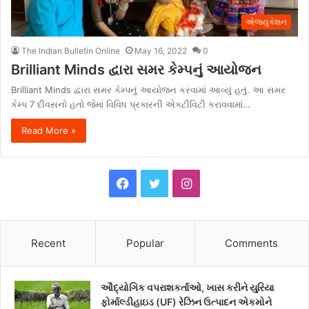
એજ્યુકેશન
The Indian Bulletin Online
May 16, 2022
0
Brilliant Minds દ્વારા સમર કેમ્પનું આયોજન
Brilliant Minds દ્વારા સમર કેમ્પનું આયોજન કરવામાં આવ્યું હતું. આ સમર
કેમ્પ 7 દીવસનો હતો જેમાં વિવિધ પ્રકારની એકટીવિટી કરાવવામાં…
Read More »
F
T
I
a
w
n
c
i
s
Recent
Popular
Comments
e
t
t
ઔદ્યોગિક વપરાશકર્તાઓ, ખાસ કરીને યુરિયા
b
t
a
ફોર્માલ્ડીહાઇડ (UF) રેઝિન ઉત્પાદન એકમોને