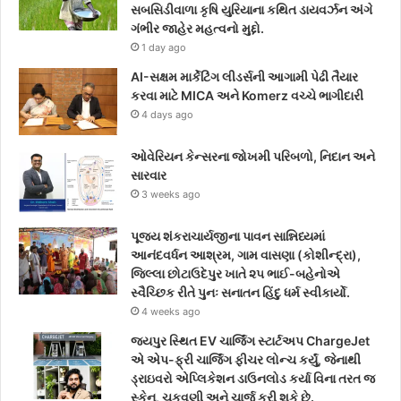
સબસિડીવાળા કૃષિ યુરિયાના કથિત ડાયવર્ઝન અંગે
o
e
g
ગંભીર જાહેર મહત્વનો મુદ્દો.
1 day ago
o
r
r
AI-સક્ષમ માર્કેટિંગ લીડર્સની આગામી પેઢી તૈયાર
k
a
કરવા માટે MICA અને Komerz વચ્ચે ભાગીદારી
4 days ago
m
ઓવેરિયન કેન્સરના જોખમી પરિબળો, નિદાન અને
સારવાર
3 weeks ago
પૂજ્ય શંકરાચાર્યજીના પાવન સાન્નિધ્યમાં
આનંદવર્ધન આશ્રમ, ગામ વાસણા (કોશીન્દ્રા),
જિલ્લા છોટાઉદેપુર ખાતે ૨૫ ભાઈ-બહેનોએ
સ્વૈચ્છિક રીતે પુનઃ સનાતન હિંદુ ધર્મ સ્વીકાર્યો.
4 weeks ago
જયપુર સ્થિત EV ચાર્જિંગ સ્ટાર્ટઅપ ChargeJet
એ એપ-ફ્રી ચાર્જિંગ ફીચર લોન્ચ કર્યું, જેનાથી
ડ્રાઇવરો એપ્લિકેશન ડાઉનલોડ કર્યા વિના તરત જ
સ્કેન, ચૂકવણી અને ચાર્જ કરી શકે છે.