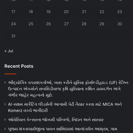
17
18
19
20
21
22
23
24
25
26
27
28
29
30
31
« Jul
Recent Posts
ઔદ્યોગિક વપરાશકર્તાઓ, ખાસ કરીને યુરિયા ફોર્માલ્ડીહાઇડ (UF) રેઝિન
ઉત્પાદન એકમોને સબસિડીવાળા કૃષિ યુરિયાના કથિત ડાયવર્ઝન અંગે
ગંભીર જાહેર મહત્વનો મુદ્દો.
AI-સક્ષમ માર્કેટિંગ લીડર્સની આગામી પેઢી તૈયાર કરવા માટે MICA અને
Komerz વચ્ચે ભાગીદારી
ઓવેરિયન કેન્સરના જોખમી પરિબળો, નિદાન અને સારવાર
પૂજ્ય શંકરાચાર્યજીના પાવન સાન્નિધ્યમાં આનંદવર્ધન આશ્રમ, ગામ