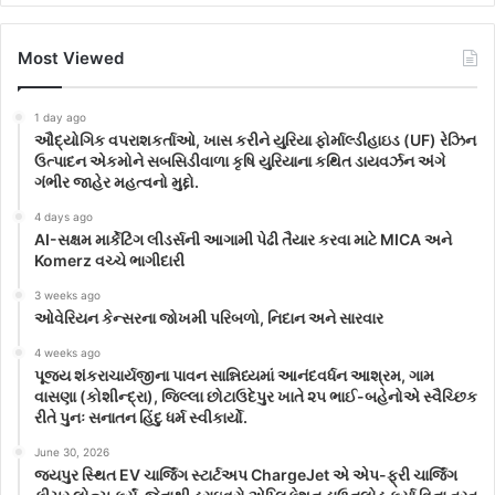
Most Viewed
1 day ago
ઔદ્યોગિક વપરાશકર્તાઓ, ખાસ કરીને યુરિયા ફોર્માલ્ડીહાઇડ (UF) રેઝિન
ઉત્પાદન એકમોને સબસિડીવાળા કૃષિ યુરિયાના કથિત ડાયવર્ઝન અંગે
ગંભીર જાહેર મહત્વનો મુદ્દો.
4 days ago
AI-સક્ષમ માર્કેટિંગ લીડર્સની આગામી પેઢી તૈયાર કરવા માટે MICA અને
Komerz વચ્ચે ભાગીદારી
3 weeks ago
ઓવેરિયન કેન્સરના જોખમી પરિબળો, નિદાન અને સારવાર
4 weeks ago
પૂજ્ય શંકરાચાર્યજીના પાવન સાન્નિધ્યમાં આનંદવર્ધન આશ્રમ, ગામ
વાસણા (કોશીન્દ્રા), જિલ્લા છોટાઉદેપુર ખાતે ૨૫ ભાઈ-બહેનોએ સ્વૈચ્છિક
રીતે પુનઃ સનાતન હિંદુ ધર્મ સ્વીકાર્યો.
June 30, 2026
જયપુર સ્થિત EV ચાર્જિંગ સ્ટાર્ટઅપ ChargeJet એ એપ-ફ્રી ચાર્જિંગ