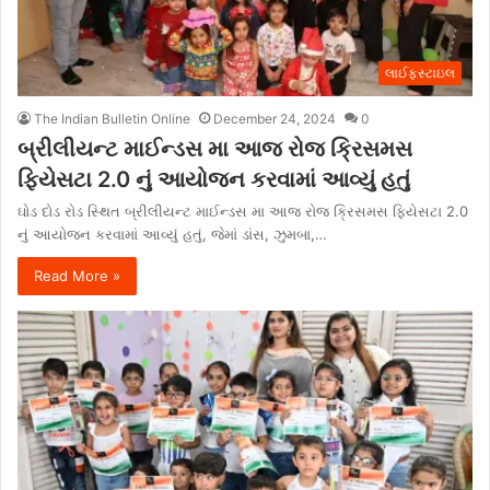
લાઈફસ્ટાઇલ
The Indian Bulletin Online
December 24, 2024
0
બ્રીલીયન્ટ માઈન્ડસ મા આજ રોજ ક્રિસમસ
ફિયેસટા 2.0 નું આયોજન કરવામાં આવ્યું હતું
ઘોડ દોડ રોડ સ્થિત બ્રીલીયન્ટ માઈન્ડસ મા આજ રોજ ક્રિસમસ ફિયેસટા 2.0
નું આયોજન કરવામાં આવ્યું હતું, જેમાં ડાંસ, ઝુમબા,…
Read More »