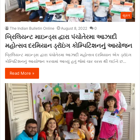
સુરત
The Indian Bulletin Online
August 8, 2022
0
બ્રિલિયન્ટ માઇન્ડ્સ દ્વારા પંચોતેરમા આઝાદી
મહોત્સવ દરમિયાન ડ્રૉઇંગ કોમ્પિટિશનનું આયોજન
બ્રિલિયન્ટ માઇન્ડ્સ દ્વારા પંચોતેરમા આઝાદી મહોત્સવ દરમિયાન એક ડ્રૉઇંગ
કોમ્પિટિશનનું આયોજન કરવામાં આવ્યું હતું જેમાં ચાર વરસ થી લઈને છ…
Read More »