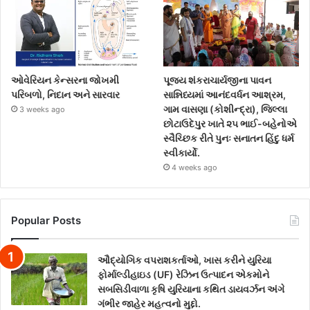
ઓવેરિયન કેન્સરના જોખમી
પૂજ્ય શંકરાચાર્યજીના પાવન
પરિબળો, નિદાન અને સારવાર
સાન્નિધ્યમાં આનંદવર્ધન આશ્રમ,
ગામ વાસણા (કોશીન્દ્રા), જિલ્લા
3 weeks ago
છોટાઉદેપુર ખાતે ૨૫ ભાઈ-બહેનોએ
સ્વૈચ્છિક રીતે પુનઃ સનાતન હિંદુ ધર્મ
સ્વીકાર્યો.
4 weeks ago
Popular Posts
ઔદ્યોગિક વપરાશકર્તાઓ, ખાસ કરીને યુરિયા
ફોર્માલ્ડીહાઇડ (UF) રેઝિન ઉત્પાદન એકમોને
સબસિડીવાળા કૃષિ યુરિયાના કથિત ડાયવર્ઝન અંગે
ગંભીર જાહેર મહત્વનો મુદ્દો.