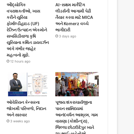
ઔદ્યોગિક
AI-સક્ષમ માર્કેટિંગ
વપરાશકર્તાઓ, ખાસ
લીડર્સની આગામી પેઢી
કરીને યુરિયા
તૈયાર કરવા માટે MICA
ફોર્માલ્ડીહાઇડ (UF)
અને Komerz વચ્ચે
રેઝિન ઉત્પાદન એકમોને
ભાગીદારી
સબસિડીવાળા કૃષિ
3 days ago
યુરિયાના કથિત ડાયવર્ઝન
અંગે ગંભીર જાહેર
મહત્વનો મુદ્દો.
12 hours ago
ઓવેરિયન કેન્સરના
પૂજ્ય શંકરાચાર્યજીના
જોખમી પરિબળો, નિદાન
પાવન સાન્નિધ્યમાં
અને સારવાર
આનંદવર્ધન આશ્રમ, ગામ
વાસણા (કોશીન્દ્રા),
3 weeks ago
જિલ્લા છોટાઉદેપુર ખાતે
૨૫ ભાઈ-બહેનોએ