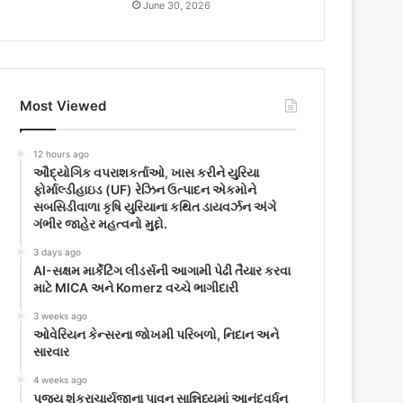
June 30, 2026
Most Viewed
12 hours ago
ઔદ્યોગિક વપરાશકર્તાઓ, ખાસ કરીને યુરિયા
ફોર્માલ્ડીહાઇડ (UF) રેઝિન ઉત્પાદન એકમોને
સબસિડીવાળા કૃષિ યુરિયાના કથિત ડાયવર્ઝન અંગે
ગંભીર જાહેર મહત્વનો મુદ્દો.
3 days ago
AI-સક્ષમ માર્કેટિંગ લીડર્સની આગામી પેઢી તૈયાર કરવા
માટે MICA અને Komerz વચ્ચે ભાગીદારી
3 weeks ago
ઓવેરિયન કેન્સરના જોખમી પરિબળો, નિદાન અને
સારવાર
4 weeks ago
પૂજ્ય શંકરાચાર્યજીના પાવન સાન્નિધ્યમાં આનંદવર્ધન