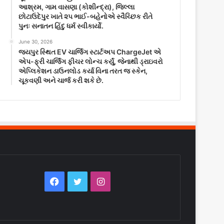
આશ્રમ, ગામ વાસણા (કોશીન્દ્રા), જિલ્લા
છોટાઉદેપુર ખાતે ૨૫ ભાઈ-બહેનોએ સ્વૈચ્છિક રીતે
પુનઃ સનાતન હિંદુ ધર્મ સ્વીકાર્યો.
June 30, 2026
જયપુર સ્થિત EV ચાર્જિંગ સ્ટાર્ટઅપ ChargeJet એ
એપ-ફ્રી ચાર્જિંગ ફીચર લોન્ચ કર્યું, જેનાથી ડ્રાઇવરો
એપ્લિકેશન ડાઉનલોડ કર્યા વિના તરત જ સ્કેન,
ચૂકવણી અને ચાર્જ કરી શકે છે.
Facebook
Twitter
Instagram