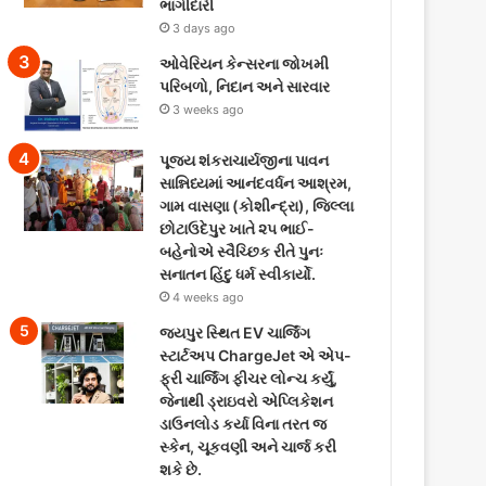
ભાગીદારી
3 days ago
ઓવેરિયન કેન્સરના જોખમી
પરિબળો, નિદાન અને સારવાર
3 weeks ago
પૂજ્ય શંકરાચાર્યજીના પાવન
સાન્નિધ્યમાં આનંદવર્ધન આશ્રમ,
ગામ વાસણા (કોશીન્દ્રા), જિલ્લા
છોટાઉદેપુર ખાતે ૨૫ ભાઈ-
બહેનોએ સ્વૈચ્છિક રીતે પુનઃ
સનાતન હિંદુ ધર્મ સ્વીકાર્યો.
4 weeks ago
જયપુર સ્થિત EV ચાર્જિંગ
સ્ટાર્ટઅપ ChargeJet એ એપ-
ફ્રી ચાર્જિંગ ફીચર લોન્ચ કર્યું,
જેનાથી ડ્રાઇવરો એપ્લિકેશન
ડાઉનલોડ કર્યા વિના તરત જ
સ્કેન, ચૂકવણી અને ચાર્જ કરી
શકે છે.