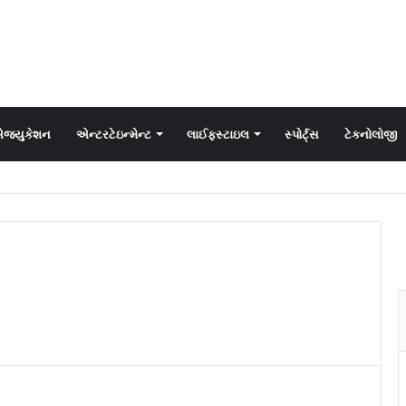
જ્યુકેશન
એન્ટરટેઇન્મેન્ટ
લાઈફસ્ટાઇલ
સ્પોર્ટ્સ
ટેકનોલોજી