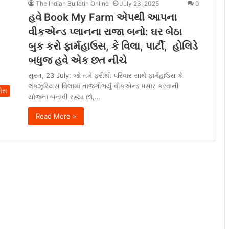
The Indian Bulletin Online
July 23, 2025
0
હવે Book My Farm એપથી આપના
વીકએન્ડ પ્લાનના રાજા બનો: ઘર બેઠા
બુક કરો ફાર્મહાઉસ, કે વિલા, પાર્ટી, હોલિડે
બધુજ હવે એક છત નીચે
સુરત, 23 July: જો તમે ફરીથી પરિવાર સાથે ફાર્મહાઉસ કે
લક્ઝુરિયસ વિલામાં તાજગીભર્યું વીકએન્ડ પસાર કરવાની
ેસ
યોજના બનાવી રહ્યા છો,…
Read More »