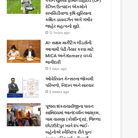
કરીને યુરિયા ફોર્માલ્ડીહાઇડ (UF)
o
e
g
રેઝિન ઉત્પાદન એકમોને
સબસિડીવાળા કૃષિ યુરિયાના
o
r
r
કથિત ડાયવર્ઝન અંગે ગંભીર
જાહેર મહત્વનો મુદ્દો.
k
a
12 hours ago
m
AI-સક્ષમ માર્કેટિંગ લીડર્સની
આગામી પેઢી તૈયાર કરવા માટે
MICA અને Komerz વચ્ચે
ભાગીદારી
3 days ago
ઓવેરિયન કેન્સરના જોખમી
પરિબળો, નિદાન અને સારવાર
3 weeks ago
પૂજ્ય શંકરાચાર્યજીના પાવન
સાન્નિધ્યમાં આનંદવર્ધન આશ્રમ,
ગામ વાસણા (કોશીન્દ્રા), જિલ્લા
છોટાઉદેપુર ખાતે ૨૫ ભાઈ-
બહેનોએ સ્વૈચ્છિક રીતે પુનઃ