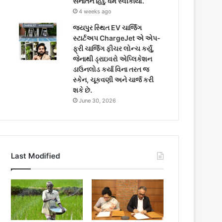
સનાતન હિંદુ ધર્મ સ્વીકાર્યો.
4 weeks ago
જયપુર સ્થિત EV ચાર્જિંગ
સ્ટાર્ટઅપ ChargeJet એ એપ-
ફ્રી ચાર્જિંગ ફીચર લોન્ચ કર્યું,
જેનાથી ડ્રાઇવરો એપ્લિકેશન
ડાઉનલોડ કર્યા વિના તરત જ
સ્કેન, ચૂકવણી અને ચાર્જ કરી
શકે છે.
June 30, 2026
Last Modified