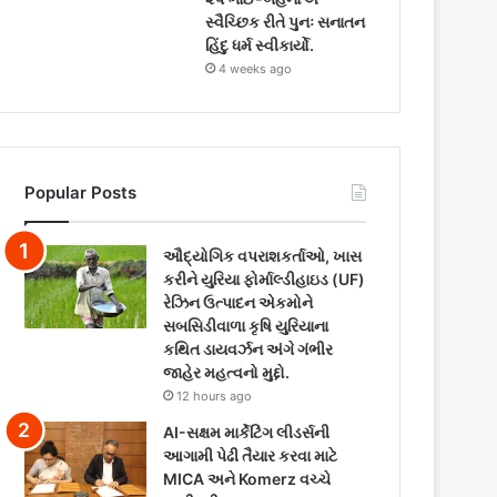
સ્વૈચ્છિક રીતે પુનઃ સનાતન
હિંદુ ધર્મ સ્વીકાર્યો.
4 weeks ago
Popular Posts
ઔદ્યોગિક વપરાશકર્તાઓ, ખાસ
કરીને યુરિયા ફોર્માલ્ડીહાઇડ (UF)
રેઝિન ઉત્પાદન એકમોને
સબસિડીવાળા કૃષિ યુરિયાના
કથિત ડાયવર્ઝન અંગે ગંભીર
જાહેર મહત્વનો મુદ્દો.
12 hours ago
AI-સક્ષમ માર્કેટિંગ લીડર્સની
આગામી પેઢી તૈયાર કરવા માટે
MICA અને Komerz વચ્ચે