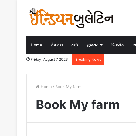
Home
નેશનલ
વર્લ્ડ
ગુજરાત
બિઝનેસ
એ
Friday, August 7 2026
Breaking News
Home
/
Book My farm
Book My farm