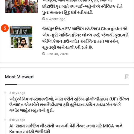
છોટાઉદેપુર ખાતે ૨૫ ભાઈ-બહેનોએ સ્વૈચ્છિક રીતે
પુનઃ સનાતન હિંદુ ધર્મ સ્વીકાર્યો.
4 weeks ago
જયપુર સ્થિત EV ચાર્જિંગ સ્ટાર્ટઅપ ChargeJet એ
એપ-ફ્રી ચાર્જિંગ ફીચર લોન્ચ કર્યું, જેનાથી ડ્રાઇવરો
એપ્લિકેશન ડાઉનલોડ કર્યા વિના તરત જ સ્કેન,
ચૂકવણી અને ચાર્જ કરી શકે છે.
June 30, 2026
Most Viewed
3 days ago
ઔદ્યોગિક વપરાશકર્તાઓ, ખાસ કરીને યુરિયા ફોર્માલ્ડીહાઇડ (UF) રેઝિન
ઉત્પાદન એકમોને સબસિડીવાળા કૃષિ યુરિયાના કથિત ડાયવર્ઝન અંગે
ગંભીર જાહેર મહત્વનો મુદ્દો.
6 days ago
AI-સક્ષમ માર્કેટિંગ લીડર્સની આગામી પેઢી તૈયાર કરવા માટે MICA અને
Komerz વચ્ચે ભાગીદારી