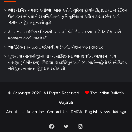
ઔદ્યોગિક વપરાશકર્તાઓ, ખાસ કરીને યુરિયા ફોર્માલ્ડીહાઇડ (UF) રેઝિન
ઉત્પાદન એકમોને સબસિડીવાળા કૃષિ યુરિયાના કથિત ડાયવર્ઝન અંગે
ગંભીર જાહેર મહત્વનો મુદ્દો.
AI-સક્ષમ માર્કેટિંગ લીડર્સની આગામી પેઢી તૈયાર કરવા માટે MICA અને
Komerz વચ્ચે ભાગીદારી
ઓવેરિયન કેન્સરના જોખમી પરિબળો, નિદાન અને સારવાર
પૂજ્ય શંકરાચાર્યજીના પાવન સાન્નિધ્યમાં આનંદવર્ધન આશ્રમ, ગામ
વાસણા (કોશીન્દ્રા), જિલ્લા છોટાઉદેપુર ખાતે ૨૫ ભાઈ-બહેનોએ સ્વૈચ્છિક
રીતે પુનઃ સનાતન હિંદુ ધર્મ સ્વીકાર્યો.
© Copyright 2026, All Rights Reserved |
The Indian Bulletin
Gujarati
About Us
Advertise
Contact Us
DMCA
English News
हिंदी न्यूज़
Facebook
Twitter
Instagram