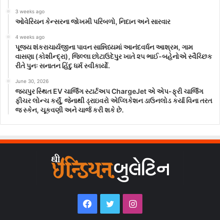
3 weeks ago
ઓવેરિયન કેન્સરના જોખમી પરિબળો, નિદાન અને સારવાર
4 weeks ago
પૂજ્ય શંકરાચાર્યજીના પાવન સાન્નિધ્યમાં આનંદવર્ધન આશ્રમ, ગામ
વાસણા (કોશીન્દ્રા), જિલ્લા છોટાઉદેપુર ખાતે ૨૫ ભાઈ-બહેનોએ સ્વૈચ્છિક
રીતે પુનઃ સનાતન હિંદુ ધર્મ સ્વીકાર્યો.
June 30, 2026
જયપુર સ્થિત EV ચાર્જિંગ સ્ટાર્ટઅપ ChargeJet એ એપ-ફ્રી ચાર્જિંગ
ફીચર લોન્ચ કર્યું, જેનાથી ડ્રાઇવરો એપ્લિકેશન ડાઉનલોડ કર્યા વિના તરત
જ સ્કેન, ચૂકવણી અને ચાર્જ કરી શકે છે.
Facebook
Twitter
Instagram