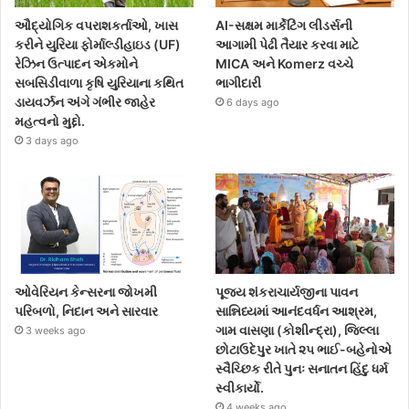
ઔદ્યોગિક વપરાશકર્તાઓ, ખાસ
AI-સક્ષમ માર્કેટિંગ લીડર્સની
કરીને યુરિયા ફોર્માલ્ડીહાઇડ (UF)
આગામી પેઢી તૈયાર કરવા માટે
રેઝિન ઉત્પાદન એકમોને
MICA અને Komerz વચ્ચે
સબસિડીવાળા કૃષિ યુરિયાના કથિત
ભાગીદારી
ડાયવર્ઝન અંગે ગંભીર જાહેર
6 days ago
મહત્વનો મુદ્દો.
3 days ago
ઓવેરિયન કેન્સરના જોખમી
પૂજ્ય શંકરાચાર્યજીના પાવન
પરિબળો, નિદાન અને સારવાર
સાન્નિધ્યમાં આનંદવર્ધન આશ્રમ,
ગામ વાસણા (કોશીન્દ્રા), જિલ્લા
3 weeks ago
છોટાઉદેપુર ખાતે ૨૫ ભાઈ-બહેનોએ
સ્વૈચ્છિક રીતે પુનઃ સનાતન હિંદુ ધર્મ
સ્વીકાર્યો.
4 weeks ago