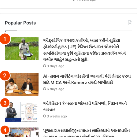
Popular Posts
ઔદ્યોગિક વપરાશકર્તાઓ, ખાસ કરીને યુરિયા
ફોર્માલ્ડીહાઇડ (UF) રેઝિન ઉત્પાદન એકમોને
સબસિડીવાળા કૃષિ યુરિયાના કથિત ડાયવર્ઝન અંગે
ગંભીર જાહેર મહત્વનો મુદ્દો.
3 days ago
AI-સક્ષમ માર્કેટિંગ લીડર્સની આગામી પેઢી તૈયાર કરવા
માટે MICA અને Komerz વચ્ચે ભાગીદારી
6 days ago
ઓવેરિયન કેન્સરના જોખમી પરિબળો, નિદાન અને
સારવાર
3 weeks ago
પૂજ્ય શંકરાચાર્યજીના પાવન સાન્નિધ્યમાં આનંદવર્ધન
આશ્રમ, ગામ વાસણા (કોશીન્દ્રા), જિલ્લા