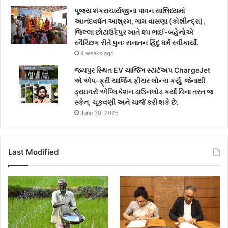
પૂજ્ય શંકરાચાર્યજીના પાવન સાન્નિધ્યમાં
આનંદવર્ધન આશ્રમ, ગામ વાસણા (કોશીન્દ્રા),
જિલ્લા છોટાઉદેપુર ખાતે ૨૫ ભાઈ-બહેનોએ
સ્વૈચ્છિક રીતે પુનઃ સનાતન હિંદુ ધર્મ સ્વીકાર્યો.
4 weeks ago
જયપુર સ્થિત EV ચાર્જિંગ સ્ટાર્ટઅપ ChargeJet
એ એપ-ફ્રી ચાર્જિંગ ફીચર લોન્ચ કર્યું, જેનાથી
ડ્રાઇવરો એપ્લિકેશન ડાઉનલોડ કર્યા વિના તરત જ
સ્કેન, ચૂકવણી અને ચાર્જ કરી શકે છે.
June 30, 2026
Last Modified