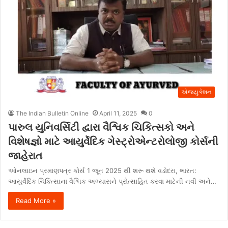
એજ્યુકેશન
The Indian Bulletin Online
April 11, 2025
0
પારુલ યુનિવર્સિટી દ્વારા વૈશ્વિક ચિકિત્સકો અને
વિશેષજ્ઞો માટે આયુર્વેદિક ગેસ્ટ્રોએન્ટરોલોજી કોર્સની
જાહેરાત
ઓનલાઇન પ્રમાણપત્ર કોર્સ 1 જૂન 2025 થી શરૂ થશે વડોદરા, ભારત:
આયુર્વેદિક ચિકિત્સાના વૈશ્વિક અભ્યાસને પ્રોત્સાહિત કરવા માટેની નવી અને…
Read More »