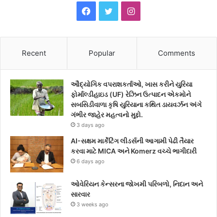
F
T
I
a
w
n
c
i
s
Recent
Popular
Comments
e
t
t
ઔદ્યોગિક વપરાશકર્તાઓ, ખાસ કરીને યુરિયા
b
t
a
ફોર્માલ્ડીહાઇડ (UF) રેઝિન ઉત્પાદન એકમોને
સબસિડીવાળા કૃષિ યુરિયાના કથિત ડાયવર્ઝન અંગે
o
e
g
ગંભીર જાહેર મહત્વનો મુદ્દો.
3 days ago
o
r
r
AI-સક્ષમ માર્કેટિંગ લીડર્સની આગામી પેઢી તૈયાર
k
a
કરવા માટે MICA અને Komerz વચ્ચે ભાગીદારી
6 days ago
m
ઓવેરિયન કેન્સરના જોખમી પરિબળો, નિદાન અને
સારવાર
3 weeks ago