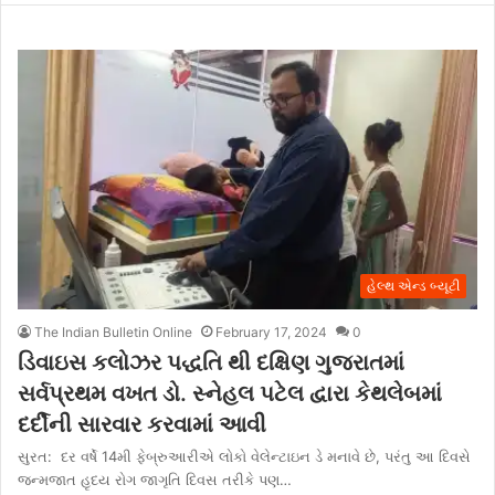
હેલ્થ એન્ડ બ્યૂટી
The Indian Bulletin Online
February 17, 2024
0
ડિવાઇસ કલોઝર પદ્ધતિ થી દક્ષિણ ગુજરાતમાં
સર્વપ્રથમ વખત ડો. સ્નેહલ પટેલ દ્વારા કેથલેબમાં
દર્દીની સારવાર કરવામાં આવી
સુરત: દર વર્ષે 14મી ફેબ્રુઆરીએ લોકો વેલેન્ટાઇન ડે મનાવે છે, પરંતુ આ દિવસે
જન્મજાત હૃદય રોગ જાગૃતિ દિવસ તરીકે પણ…