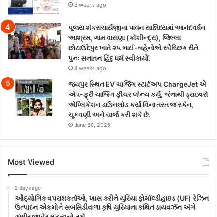
3 weeks ago
પૂજ્ય શંકરાચાર્યજીના પાવન સાન્નિધ્યમાં આનંદવર્ધન
આશ્રમ, ગામ વાસણા (કોશીન્દ્રા), જિલ્લા
છોટાઉદેપુર ખાતે ૨૫ ભાઈ-બહેનોએ સ્વૈચ્છિક રીતે
પુનઃ સનાતન હિંદુ ધર્મ સ્વીકાર્યો.
4 weeks ago
જયપુર સ્થિત EV ચાર્જિંગ સ્ટાર્ટઅપ ChargeJet એ
એપ-ફ્રી ચાર્જિંગ ફીચર લોન્ચ કર્યું, જેનાથી ડ્રાઇવરો
એપ્લિકેશન ડાઉનલોડ કર્યા વિના તરત જ સ્કેન,
ચૂકવણી અને ચાર્જ કરી શકે છે.
June 30, 2026
Most Viewed
2 days ago
ઔદ્યોગિક વપરાશકર્તાઓ, ખાસ કરીને યુરિયા ફોર્માલ્ડીહાઇડ (UF) રેઝિન
ઉત્પાદન એકમોને સબસિડીવાળા કૃષિ યુરિયાના કથિત ડાયવર્ઝન અંગે
ગંભીર જાહેર મહત્વનો મુદ્દો.