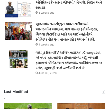
ઓવેરિયન કેન્સરના જોખમી પરિબળો, નિદાન અને
સારવાર
3 weeks ago
પૂજ્ય શંકરાચાર્યજીના પાવન સાન્નિધ્યમાં
આનંદવર્ધન આશ્રમ, ગામ વાસણા (કોશીન્દ્રા),
જિલ્લા છોટાઉદેપુર ખાતે ૨૫ ભાઈ-બહેનોએ
સ્વૈચ્છિક રીતે પુનઃ સનાતન હિંદુ ધર્મ સ્વીકાર્યો.
4 weeks ago
જયપુર સ્થિત EV ચાર્જિંગ સ્ટાર્ટઅપ ChargeJet
એ એપ-ફ્રી ચાર્જિંગ ફીચર લોન્ચ કર્યું, જેનાથી
ડ્રાઇવરો એપ્લિકેશન ડાઉનલોડ કર્યા વિના તરત જ
સ્કેન, ચૂકવણી અને ચાર્જ કરી શકે છે.
June 30, 2026
Last Modified