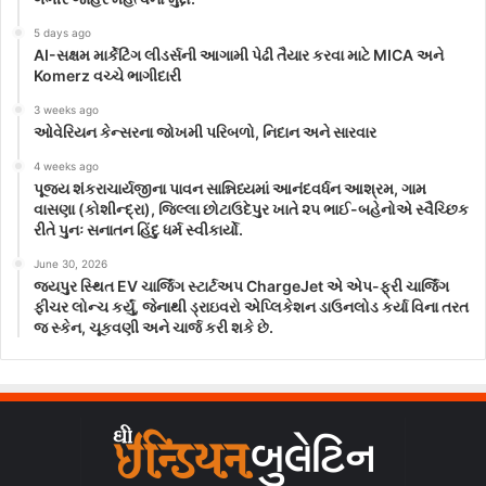
5 days ago
AI-સક્ષમ માર્કેટિંગ લીડર્સની આગામી પેઢી તૈયાર કરવા માટે MICA અને
Komerz વચ્ચે ભાગીદારી
3 weeks ago
ઓવેરિયન કેન્સરના જોખમી પરિબળો, નિદાન અને સારવાર
4 weeks ago
પૂજ્ય શંકરાચાર્યજીના પાવન સાન્નિધ્યમાં આનંદવર્ધન આશ્રમ, ગામ
વાસણા (કોશીન્દ્રા), જિલ્લા છોટાઉદેપુર ખાતે ૨૫ ભાઈ-બહેનોએ સ્વૈચ્છિક
રીતે પુનઃ સનાતન હિંદુ ધર્મ સ્વીકાર્યો.
June 30, 2026
જયપુર સ્થિત EV ચાર્જિંગ સ્ટાર્ટઅપ ChargeJet એ એપ-ફ્રી ચાર્જિંગ
ફીચર લોન્ચ કર્યું, જેનાથી ડ્રાઇવરો એપ્લિકેશન ડાઉનલોડ કર્યા વિના તરત
જ સ્કેન, ચૂકવણી અને ચાર્જ કરી શકે છે.