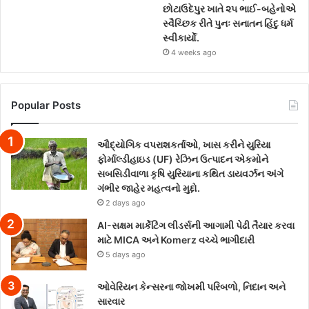
છોટાઉદેપુર ખાતે ૨૫ ભાઈ-બહેનોએ
સ્વૈચ્છિક રીતે પુનઃ સનાતન હિંદુ ધર્મ
સ્વીકાર્યો.
4 weeks ago
Popular Posts
ઔદ્યોગિક વપરાશકર્તાઓ, ખાસ કરીને યુરિયા
ફોર્માલ્ડીહાઇડ (UF) રેઝિન ઉત્પાદન એકમોને
સબસિડીવાળા કૃષિ યુરિયાના કથિત ડાયવર્ઝન અંગે
ગંભીર જાહેર મહત્વનો મુદ્દો.
2 days ago
AI-સક્ષમ માર્કેટિંગ લીડર્સની આગામી પેઢી તૈયાર કરવા
માટે MICA અને Komerz વચ્ચે ભાગીદારી
5 days ago
ઓવેરિયન કેન્સરના જોખમી પરિબળો, નિદાન અને
સારવાર