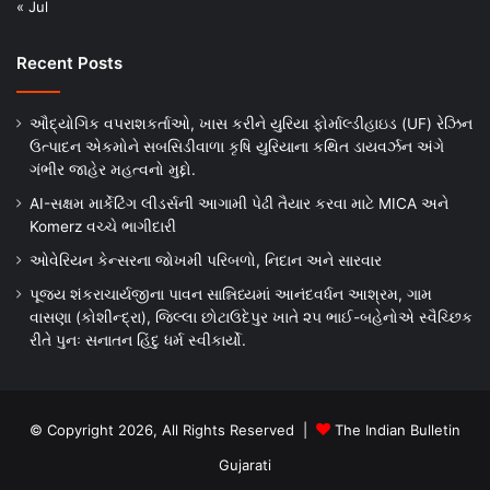
« Jul
Recent Posts
ઔદ્યોગિક વપરાશકર્તાઓ, ખાસ કરીને યુરિયા ફોર્માલ્ડીહાઇડ (UF) રેઝિન
ઉત્પાદન એકમોને સબસિડીવાળા કૃષિ યુરિયાના કથિત ડાયવર્ઝન અંગે
ગંભીર જાહેર મહત્વનો મુદ્દો.
AI-સક્ષમ માર્કેટિંગ લીડર્સની આગામી પેઢી તૈયાર કરવા માટે MICA અને
Komerz વચ્ચે ભાગીદારી
ઓવેરિયન કેન્સરના જોખમી પરિબળો, નિદાન અને સારવાર
પૂજ્ય શંકરાચાર્યજીના પાવન સાન્નિધ્યમાં આનંદવર્ધન આશ્રમ, ગામ
વાસણા (કોશીન્દ્રા), જિલ્લા છોટાઉદેપુર ખાતે ૨૫ ભાઈ-બહેનોએ સ્વૈચ્છિક
રીતે પુનઃ સનાતન હિંદુ ધર્મ સ્વીકાર્યો.
© Copyright 2026, All Rights Reserved |
The Indian Bulletin
Gujarati