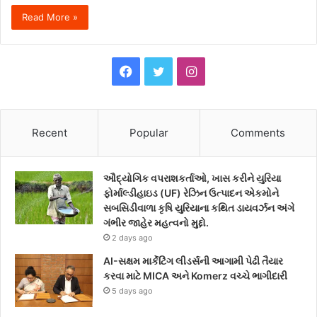
Read More »
F
T
I
a
w
n
c
i
s
Recent
Popular
Comments
e
t
t
ઔદ્યોગિક વપરાશકર્તાઓ, ખાસ કરીને યુરિયા
b
t
a
ફોર્માલ્ડીહાઇડ (UF) રેઝિન ઉત્પાદન એકમોને
સબસિડીવાળા કૃષિ યુરિયાના કથિત ડાયવર્ઝન અંગે
o
e
g
ગંભીર જાહેર મહત્વનો મુદ્દો.
2 days ago
o
r
r
AI-સક્ષમ માર્કેટિંગ લીડર્સની આગામી પેઢી તૈયાર
k
a
કરવા માટે MICA અને Komerz વચ્ચે ભાગીદારી
5 days ago
m