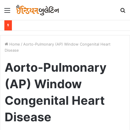
Menu
S
fo
Home
/
Aorto-Pulmonary (AP) Window Congenital Heart
Disease
Aorto-Pulmonary
(AP) Window
Congenital Heart
Disease