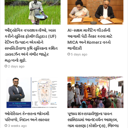
ઔદ્યોગિક વપરાશકર્તાઓ, ખાસ
AI-સક્ષમ માર્કેટિંગ લીડર્સની
કરીને યુરિયા ફોર્માલ્ડીહાઇડ (UF)
આગામી પેઢી તૈયાર કરવા માટે
રેઝિન ઉત્પાદન એકમોને
MICA અને Komerz વચ્ચે
સબસિડીવાળા કૃષિ યુરિયાના કથિત
ભાગીદારી
ડાયવર્ઝન અંગે ગંભીર જાહેર
5 days ago
મહત્વનો મુદ્દો.
2 days ago
ઓવેરિયન કેન્સરના જોખમી
પૂજ્ય શંકરાચાર્યજીના પાવન
પરિબળો, નિદાન અને સારવાર
સાન્નિધ્યમાં આનંદવર્ધન આશ્રમ,
ગામ વાસણા (કોશીન્દ્રા), જિલ્લા
3 weeks ago