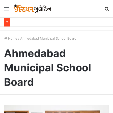
Menu
S
fo
Home
/
Ahmedabad Municipal School Board
Ahmedabad
Municipal School
Board