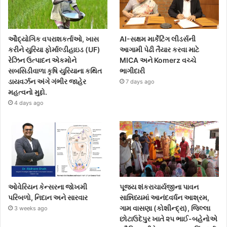
ઔદ્યોગિક વપરાશકર્તાઓ, ખાસ
AI-સક્ષમ માર્કેટિંગ લીડર્સની
કરીને યુરિયા ફોર્માલ્ડીહાઇડ (UF)
આગામી પેઢી તૈયાર કરવા માટે
રેઝિન ઉત્પાદન એકમોને
MICA અને Komerz વચ્ચે
સબસિડીવાળા કૃષિ યુરિયાના કથિત
ભાગીદારી
ડાયવર્ઝન અંગે ગંભીર જાહેર
7 days ago
મહત્વનો મુદ્દો.
4 days ago
ઓવેરિયન કેન્સરના જોખમી
પૂજ્ય શંકરાચાર્યજીના પાવન
પરિબળો, નિદાન અને સારવાર
સાન્નિધ્યમાં આનંદવર્ધન આશ્રમ,
ગામ વાસણા (કોશીન્દ્રા), જિલ્લા
3 weeks ago
છોટાઉદેપુર ખાતે ૨૫ ભાઈ-બહેનોએ