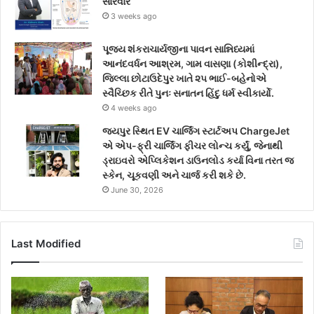
સારવાર
3 weeks ago
પૂજ્ય શંકરાચાર્યજીના પાવન સાન્નિધ્યમાં
આનંદવર્ધન આશ્રમ, ગામ વાસણા (કોશીન્દ્રા),
જિલ્લા છોટાઉદેપુર ખાતે ૨૫ ભાઈ-બહેનોએ
સ્વૈચ્છિક રીતે પુનઃ સનાતન હિંદુ ધર્મ સ્વીકાર્યો.
4 weeks ago
જયપુર સ્થિત EV ચાર્જિંગ સ્ટાર્ટઅપ ChargeJet
એ એપ-ફ્રી ચાર્જિંગ ફીચર લોન્ચ કર્યું, જેનાથી
ડ્રાઇવરો એપ્લિકેશન ડાઉનલોડ કર્યા વિના તરત જ
સ્કેન, ચૂકવણી અને ચાર્જ કરી શકે છે.
June 30, 2026
Last Modified