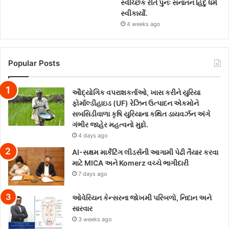
સ્વૈચ્છિક રીતે પુનઃ સનાતન હિંદુ ધર્મ
સ્વીકાર્યો.
4 weeks ago
Popular Posts
ઔદ્યોગિક વપરાશકર્તાઓ, ખાસ કરીને યુરિયા
ફોર્માલ્ડીહાઇડ (UF) રેઝિન ઉત્પાદન એકમોને
સબસિડીવાળા કૃષિ યુરિયાના કથિત ડાયવર્ઝન અંગે
ગંભીર જાહેર મહત્વનો મુદ્દો.
4 days ago
AI-સક્ષમ માર્કેટિંગ લીડર્સની આગામી પેઢી તૈયાર કરવા
માટે MICA અને Komerz વચ્ચે ભાગીદારી
7 days ago
ઓવેરિયન કેન્સરના જોખમી પરિબળો, નિદાન અને
સારવાર
3 weeks ago