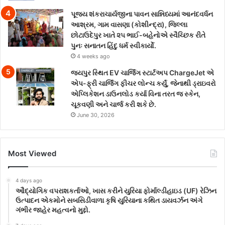
પૂજ્ય શંકરાચાર્યજીના પાવન સાન્નિધ્યમાં આનંદવર્ધન
આશ્રમ, ગામ વાસણા (કોશીન્દ્રા), જિલ્લા
છોટાઉદેપુર ખાતે ૨૫ ભાઈ-બહેનોએ સ્વૈચ્છિક રીતે
પુનઃ સનાતન હિંદુ ધર્મ સ્વીકાર્યો.
4 weeks ago
જયપુર સ્થિત EV ચાર્જિંગ સ્ટાર્ટઅપ ChargeJet એ
એપ-ફ્રી ચાર્જિંગ ફીચર લોન્ચ કર્યું, જેનાથી ડ્રાઇવરો
એપ્લિકેશન ડાઉનલોડ કર્યા વિના તરત જ સ્કેન,
ચૂકવણી અને ચાર્જ કરી શકે છે.
June 30, 2026
Most Viewed
4 days ago
ઔદ્યોગિક વપરાશકર્તાઓ, ખાસ કરીને યુરિયા ફોર્માલ્ડીહાઇડ (UF) રેઝિન
ઉત્પાદન એકમોને સબસિડીવાળા કૃષિ યુરિયાના કથિત ડાયવર્ઝન અંગે
ગંભીર જાહેર મહત્વનો મુદ્દો.