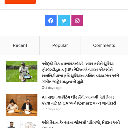
F
T
I
a
w
n
c
i
s
Recent
Popular
Comments
e
t
t
ઔદ્યોગિક વપરાશકર્તાઓ, ખાસ કરીને યુરિયા
b
t
a
ફોર્માલ્ડીહાઇડ (UF) રેઝિન ઉત્પાદન એકમોને
સબસિડીવાળા કૃષિ યુરિયાના કથિત ડાયવર્ઝન અંગે
o
e
g
ગંભીર જાહેર મહત્વનો મુદ્દો.
4 days ago
o
r
r
AI-સક્ષમ માર્કેટિંગ લીડર્સની આગામી પેઢી તૈયાર
k
a
કરવા માટે MICA અને Komerz વચ્ચે ભાગીદારી
7 days ago
m
ઓવેરિયન કેન્સરના જોખમી પરિબળો, નિદાન અને