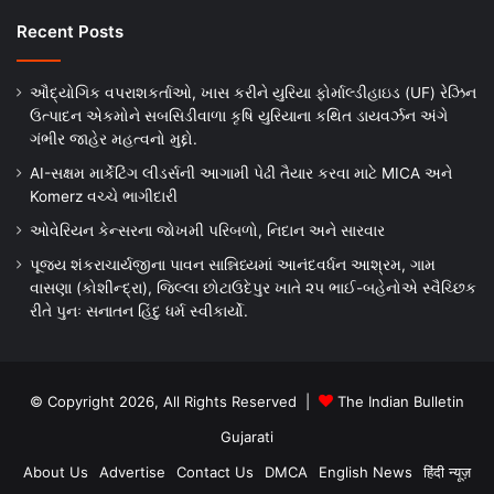
Recent Posts
ઔદ્યોગિક વપરાશકર્તાઓ, ખાસ કરીને યુરિયા ફોર્માલ્ડીહાઇડ (UF) રેઝિન
ઉત્પાદન એકમોને સબસિડીવાળા કૃષિ યુરિયાના કથિત ડાયવર્ઝન અંગે
ગંભીર જાહેર મહત્વનો મુદ્દો.
AI-સક્ષમ માર્કેટિંગ લીડર્સની આગામી પેઢી તૈયાર કરવા માટે MICA અને
Komerz વચ્ચે ભાગીદારી
ઓવેરિયન કેન્સરના જોખમી પરિબળો, નિદાન અને સારવાર
પૂજ્ય શંકરાચાર્યજીના પાવન સાન્નિધ્યમાં આનંદવર્ધન આશ્રમ, ગામ
વાસણા (કોશીન્દ્રા), જિલ્લા છોટાઉદેપુર ખાતે ૨૫ ભાઈ-બહેનોએ સ્વૈચ્છિક
રીતે પુનઃ સનાતન હિંદુ ધર્મ સ્વીકાર્યો.
© Copyright 2026, All Rights Reserved |
The Indian Bulletin
Gujarati
About Us
Advertise
Contact Us
DMCA
English News
हिंदी न्यूज़