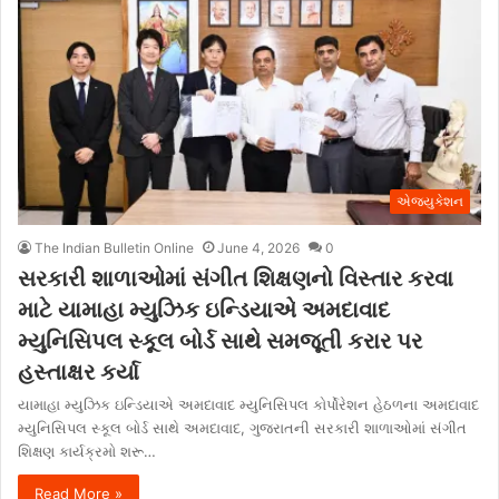
એજ્યુકેશન
The Indian Bulletin Online
June 4, 2026
0
સરકારી શાળાઓમાં સંગીત શિક્ષણનો વિસ્તાર કરવા
માટે યામાહા મ્યુઝિક ઇન્ડિયાએ અમદાવાદ
મ્યુનિસિપલ સ્કૂલ બોર્ડ સાથે સમજૂતી કરાર પર
હસ્તાક્ષર કર્યા
યામાહા મ્યુઝિક ઇન્ડિયાએ અમદાવાદ મ્યુનિસિપલ કોર્પોરેશન હેઠળના અમદાવાદ
મ્યુનિસિપલ સ્કૂલ બોર્ડ સાથે અમદાવાદ, ગુજરાતની સરકારી શાળાઓમાં સંગીત
શિક્ષણ કાર્યક્રમો શરૂ…
Read More »