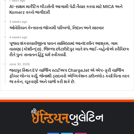
7 days ago
AI-સક્ષમ માર્કેટિંગ લીડર્સની આગામી પેઢી તૈયાર કરવા માટે MICA અને
Komerz વચ્ચે ભાગીદારી
3 weeks ago
ઓવેરિયન કેન્સરના જોખમી પરિબળો, નિદાન અને સારવાર
4 weeks ago
પૂજ્ય શંકરાચાર્યજીના પાવન સાન્નિધ્યમાં આનંદવર્ધન આશ્રમ, ગામ
વાસણા (કોશીન્દ્રા), જિલ્લા છોટાઉદેપુર ખાતે ૨૫ ભાઈ-બહેનોએ સ્વૈચ્છિક
રીતે પુનઃ સનાતન હિંદુ ધર્મ સ્વીકાર્યો.
June 30, 2026
જયપુર સ્થિત EV ચાર્જિંગ સ્ટાર્ટઅપ ChargeJet એ એપ-ફ્રી ચાર્જિંગ
ફીચર લોન્ચ કર્યું, જેનાથી ડ્રાઇવરો એપ્લિકેશન ડાઉનલોડ કર્યા વિના તરત
જ સ્કેન, ચૂકવણી અને ચાર્જ કરી શકે છે.