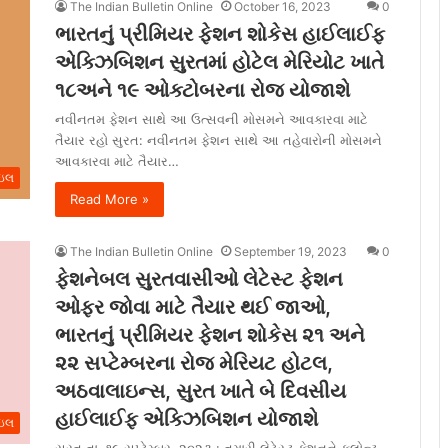
The Indian Bulletin Online
October 16, 2023
0
ભારતનું પ્રીમિયર ફેશન શોકેસ હાઈલાઈફ
એક્ઝિબિશન સુરતમાં હોટેલ મેરિયોટ ખાતે
૧૮અને ૧૯ ઓક્ટોબરના રોજ યોજાશે
નવીનતમ ફેશન સાથે આ ઉત્સવની મોસમને આવકારવા માટે
તૈયાર રહો સુરત: નવીનતમ ફેશન સાથે આ તહેવારોની મોસમને
આવકારવા માટે તૈયાર…
ાઇલ
Read More »
The Indian Bulletin Online
September 19, 2023
0
ફેશનેબલ સુરતવાસીઓ લેટેસ્ટ ફેશન
ઓફર જોવા માટે તૈયાર થઈ જાઓ,
ભારતનું પ્રીમિયર ફેશન શોકેસ ૨૧ અને
૨૨ સપ્ટેમ્બરના રોજ મેરિયટ હોટલ,
અઠવાલાઇન્સ, સુરત ખાતે બે દિવસીય
હાઈલાઈફ એક્ઝિબિશન યોજાશે
ાઇલ