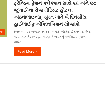
ટ્રેન્ડિંગ ફેશન કલેક્શન સાથે ૨૬ અને ૨૭
જુલાઈ ના રોજ મેરિયટ હોટલ,
અઠવાલાઇન્સ, સુરત ખાતે બે દિવસીય
હાઈલાઈફ એક્ઝિબિશન યોજાશે
સુરત તા. ૨૪ જુલાઈ ૨૦૨૩ : તમારી લેટેસ્ટ ફેશનને ફ્લોન્ટ
ાઇલ
કરવા માટે તૈયાર રહો, કારણ કે ભારતનું પ્રીમિયર ફેશન
શોકેસ…
Read More »