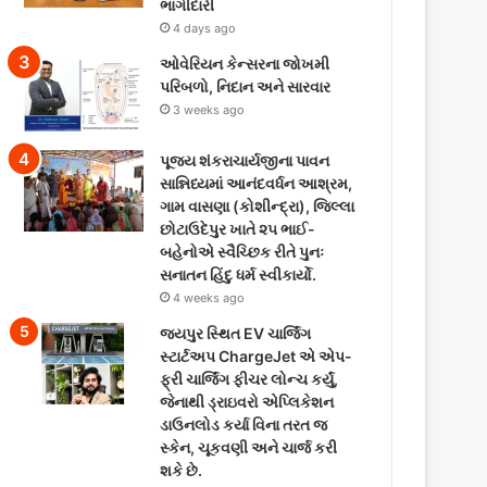
ભાગીદારી
4 days ago
ઓવેરિયન કેન્સરના જોખમી
પરિબળો, નિદાન અને સારવાર
3 weeks ago
પૂજ્ય શંકરાચાર્યજીના પાવન
સાન્નિધ્યમાં આનંદવર્ધન આશ્રમ,
ગામ વાસણા (કોશીન્દ્રા), જિલ્લા
છોટાઉદેપુર ખાતે ૨૫ ભાઈ-
બહેનોએ સ્વૈચ્છિક રીતે પુનઃ
સનાતન હિંદુ ધર્મ સ્વીકાર્યો.
4 weeks ago
જયપુર સ્થિત EV ચાર્જિંગ
સ્ટાર્ટઅપ ChargeJet એ એપ-
ફ્રી ચાર્જિંગ ફીચર લોન્ચ કર્યું,
જેનાથી ડ્રાઇવરો એપ્લિકેશન
ડાઉનલોડ કર્યા વિના તરત જ
સ્કેન, ચૂકવણી અને ચાર્જ કરી
શકે છે.