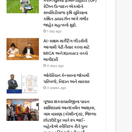
કરીને યુરિયા ફોર્માલ્ડીહાઇડ (UF)
o
e
g
રેઝિન ઉત્પાદન એકમોને
સબસિડીવાળા કૃષિ યુરિયાના
o
r
r
કથિત ડાયવર્ઝન અંગે ગંભીર
જાહેર મહત્વનો મુદ્દો.
k
a
1 day ago
m
AI-સક્ષમ માર્કેટિંગ લીડર્સની
આગામી પેઢી તૈયાર કરવા માટે
MICA અને Komerz વચ્ચે
ભાગીદારી
4 days ago
ઓવેરિયન કેન્સરના જોખમી
પરિબળો, નિદાન અને સારવાર
3 weeks ago
પૂજ્ય શંકરાચાર્યજીના પાવન
સાન્નિધ્યમાં આનંદવર્ધન આશ્રમ,
ગામ વાસણા (કોશીન્દ્રા), જિલ્લા
છોટાઉદેપુર ખાતે ૨૫ ભાઈ-
બહેનોએ સ્વૈચ્છિક રીતે પુનઃ