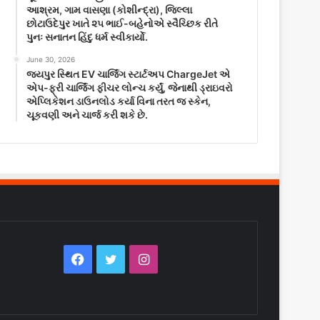
આશ્રમ, ગામ વાસણા (કોશીન્દ્રા), જિલ્લા
છોટાઉદેપુર ખાતે ૨૫ ભાઈ-બહેનોએ સ્વૈચ્છિક રીતે
પુનઃ સનાતન હિંદુ ધર્મ સ્વીકાર્યો.
June 30, 2026
જયપુર સ્થિત EV ચાર્જિંગ સ્ટાર્ટઅપ ChargeJet એ
એપ-ફ્રી ચાર્જિંગ ફીચર લોન્ચ કર્યું, જેનાથી ડ્રાઇવરો
એપ્લિકેશન ડાઉનલોડ કર્યા વિના તરત જ સ્કેન,
ચૂકવણી અને ચાર્જ કરી શકે છે.
Facebook
Twitter
Instagram