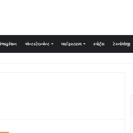
જ્યુકેશન
એન્ટરટેઇન્મેન્ટ
લાઈફસ્ટાઇલ
સ્પોર્ટ્સ
ટેકનોલોજી