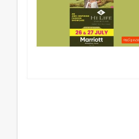
લાઈફસ્ટ