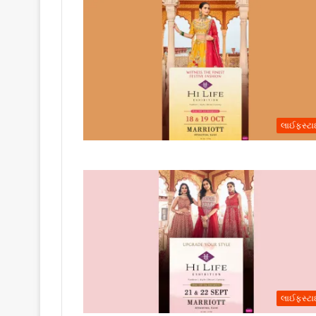
લાઈફસ્ટ
લાઈફસ્ટ