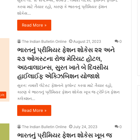
સુરત તા. ૧૯ સપ્ટેમ્બર, ૨૦૨૩ : તમારી લેટેસ્ટ ફેશનને ફ્લોન્ટ
કરવા માટે તૈયાર રહો, કારણ કે ભારતનું પ્રીમિયર ફેશન
શોકેસ…
Read More »
The Indian Bulletin Online
August 21, 2023
0
ભારતનું પ્રીમિયર ફેશન શોકેસ ૨૨ અને
૨૩ ઓગસ્ટના રોજ મેરિયટ હોટલ,
અઠવાલાઇન્સ, સુરત ખાતે બે દિવસીય
હાઈલાઈફ એક્ઝિબિશન યોજાશે
સુરત: તમારી લેટેસ્ટ ફેશનને ફ્લોન્ટ કરવા માટે તૈયાર રહો,
કારણ કે ભારતનું પ્રીમિયર ફેશન શોકેસ ખૂબ જ ટ્રેન્ડિંગ ફેશન
ાઇલ
કલેક્શન…
Read More »
The Indian Bulletin Online
July 24, 2023
0
ભારતનું પ્રીમિયર ફેશન શોકેસ ખૂબ જ