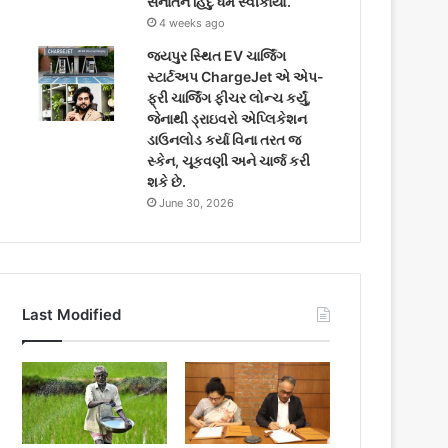
સનાતન હિંદુ ધર્મ સ્વીકાર્યો.
4 weeks ago
જયપુર સ્થિત EV ચાર્જિંગ
સ્ટાર્ટઅપ ChargeJet એ એપ-
ફ્રી ચાર્જિંગ ફીચર લોન્ચ કર્યું,
જેનાથી ડ્રાઇવરો એપ્લિકેશન
ડાઉનલોડ કર્યા વિના તરત જ
સ્કેન, ચૂકવણી અને ચાર્જ કરી
શકે છે.
June 30, 2026
Last Modified