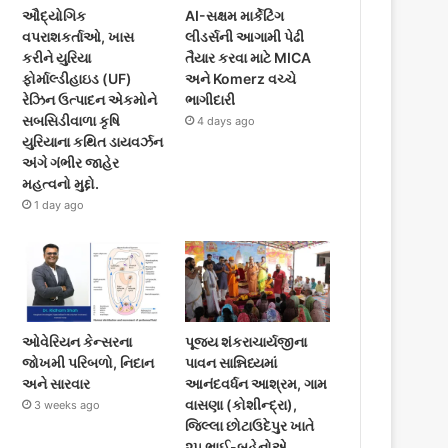
ઔદ્યોગિક
AI-સક્ષમ માર્કેટિંગ
વપરાશકર્તાઓ, ખાસ
લીડર્સની આગામી પેઢી
કરીને યુરિયા
તૈયાર કરવા માટે MICA
ફોર્માલ્ડીહાઇડ (UF)
અને Komerz વચ્ચે
રેઝિન ઉત્પાદન એકમોને
ભાગીદારી
સબસિડીવાળા કૃષિ
4 days ago
યુરિયાના કથિત ડાયવર્ઝન
અંગે ગંભીર જાહેર
મહત્વનો મુદ્દો.
1 day ago
ઓવેરિયન કેન્સરના
પૂજ્ય શંકરાચાર્યજીના
જોખમી પરિબળો, નિદાન
પાવન સાન્નિધ્યમાં
અને સારવાર
આનંદવર્ધન આશ્રમ, ગામ
વાસણા (કોશીન્દ્રા),
3 weeks ago
જિલ્લા છોટાઉદેપુર ખાતે
૨૫ ભાઈ-બહેનોએ