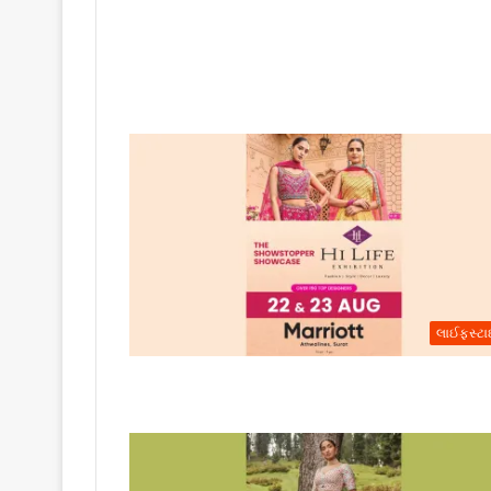
લાઈફસ્ટ