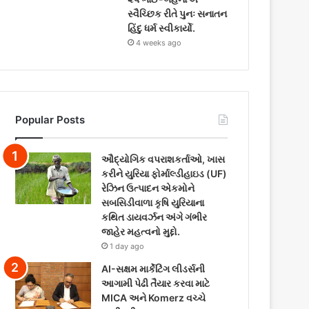
સ્વૈચ્છિક રીતે પુનઃ સનાતન
હિંદુ ધર્મ સ્વીકાર્યો.
4 weeks ago
Popular Posts
ઔદ્યોગિક વપરાશકર્તાઓ, ખાસ
કરીને યુરિયા ફોર્માલ્ડીહાઇડ (UF)
રેઝિન ઉત્પાદન એકમોને
સબસિડીવાળા કૃષિ યુરિયાના
કથિત ડાયવર્ઝન અંગે ગંભીર
જાહેર મહત્વનો મુદ્દો.
1 day ago
AI-સક્ષમ માર્કેટિંગ લીડર્સની
આગામી પેઢી તૈયાર કરવા માટે
MICA અને Komerz વચ્ચે