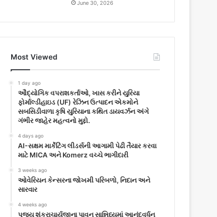
June 30, 2026
Most Viewed
1 day ago
ઔદ્યોગિક વપરાશકર્તાઓ, ખાસ કરીને યુરિયા
ફોર્માલ્ડીહાઇડ (UF) રેઝિન ઉત્પાદન એકમોને
સબસિડીવાળા કૃષિ યુરિયાના કથિત ડાયવર્ઝન અંગે
ગંભીર જાહેર મહત્વનો મુદ્દો.
4 days ago
AI-સક્ષમ માર્કેટિંગ લીડર્સની આગામી પેઢી તૈયાર કરવા
માટે MICA અને Komerz વચ્ચે ભાગીદારી
3 weeks ago
ઓવેરિયન કેન્સરના જોખમી પરિબળો, નિદાન અને
સારવાર
4 weeks ago
પૂજ્ય શંકરાચાર્યજીના પાવન સાન્નિધ્યમાં આનંદવર્ધન